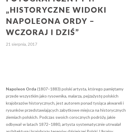
„HISTORYCZNE WIDOKI
NAPOLEONA ORDY –
WCZORAJ I DZIŚ”
21 sierpnia, 2017
Napoleon Orda
(1807–1883) polski artysta, którego pamiętamy
przede wszystkim jako rysownika, malarza, pejzażystę polskich
krajobrazów historycznych, jest autorem ponad tysiąca akwareli i
rysunków przedstawiających zabytkowe miejsca na historycznych
ziemiach polskich. Podczas swoich corocznych podróży, jakie
odbywał w latach 1872–1880, artysta systematycznie utrwalał
architekturę i krajobrazy terenów dzisiejszej Polski, Ukrainy,