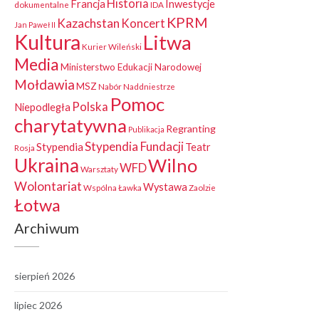
Historia
Francja
Inwestycje
dokumentalne
IDA
KPRM
Kazachstan
Koncert
Jan Paweł II
Kultura
Litwa
Kurier Wileński
Media
Ministerstwo Edukacji Narodowej
Mołdawia
MSZ
Nabór
Naddniestrze
Pomoc
Polska
Niepodległa
charytatywna
Regranting
Publikacja
Stypendia Fundacji
Stypendia
Teatr
Rosja
Ukraina
Wilno
WFD
Warsztaty
Wolontariat
Wystawa
Wspólna Ławka
Zaolzie
Łotwa
Archiwum
sierpień 2026
lipiec 2026