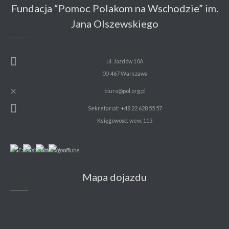
Fundacja “Pomoc Polakom na Wschodzie” im.
Jana Olszewskiego
ul. Jazdów 10A
00-467 Warszawa
biuro@pol.org.pl
Sekretariat: +48 22 628 55 57
Księgowość: wew. 113
Mapa dojazdu