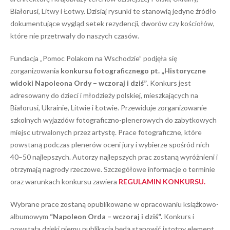
Białorusi, Litwy i Łotwy. Dzisiaj rysunki te stanowią jedyne źródło
dokumentujące wygląd setek rezydencji, dworów czy kościołów,
które nie przetrwały do naszych czasów.
Fundacja „Pomoc Polakom na Wschodzie” podjęła się
zorganizowania
konkursu fotograficznego pt.
„Historyczne
widoki Napoleona Ordy – wczoraj i dziś”
. Konkurs jest
adresowany do dzieci i młodzieży polskiej, mieszkających na
Białorusi, Ukrainie, Litwie i Łotwie. Przewiduje zorganizowanie
szkolnych wyjazdów fotograficzno-plenerowych do zabytkowych
miejsc utrwalonych przez artystę. Prace fotograficzne, które
powstaną podczas plenerów oceni jury i wybierze spośród nich
40–50 najlepszych. Autorzy najlepszych prac zostaną wyróżnieni i
otrzymają nagrody rzeczowe. Szczegółowe informacje o terminie
oraz warunkach konkursu zawiera
REGULAMIN KONKURSU.
Wybrane prace zostaną opublikowane w opracowaniu książkowo-
albumowym
“Napoleon Orda – wczoraj i dziś”.
Konkurs i
powstała dzięki niemu publikacja będą stanowić istotny element