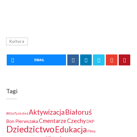
Kultura
EMAIL
Tagi
Białoruś
Aktywizacja
#KtoTyJesteś
Czechy
Cmentarze
Bon Pierwszaka
DKP
Dziedzictwo
Edukacja
Filmy