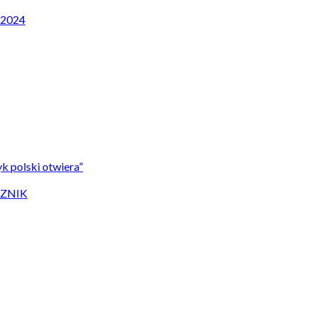
P 2024
k polski otwiera”
CZNIK