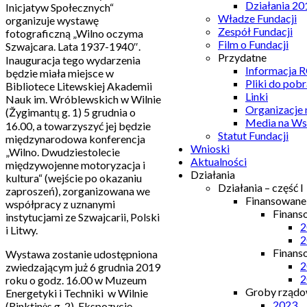
Działania 20
Inicjatyw Społecznych“
Władze Fundacji
organizuje wystawę
Zespół Fundacji
fotograficzną „Wilno oczyma
Film o Fundacji
Szwajcara. Lata 1937-1940″.
Przydatne
Inauguracja tego wydarzenia
Informacja
będzie miała miejsce w
Pliki do pobr
Bibliotece Litewskiej Akademii
Linki
Nauk im. Wróblewskich w Wilnie
Organizacje
(Žygimantų g. 1) 5 grudnia o
Media na Ws
16.00, a towarzyszyć jej będzie
Statut Fundacji
międzynarodowa konferencja
Wnioski
„Wilno. Dwudziestolecie
Aktualności
międzywojenne motoryzacja i
Działania
kultura“ (wejście po okazaniu
Działania – część I
zaproszeń), zorganizowana we
Finansowan
współpracy z uznanymi
Finans
instytucjami ze Szwajcarii, Polski
2
i Litwy.
2
Finans
Wystawa zostanie udostępniona
2
zwiedzającym już 6 grudnia 2019
2
roku o godz. 16.00 w Muzeum
Groby rządow
Energetyki i Techniki w Wilnie
2023
(Rinktinės g. 2). Ekspozycję