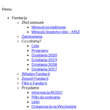
Menu
Fundacja
Złóż wniosek
Wnioski projektowe
Wnioski inwestycyjne – MSZ
Zamówienia
Co robimy?
Cele
Programy
Działania 2020
Działania 2019
Działania 2018
Działania 2017
Władze Fundacji
Zespół Fundacji
Film o Fundacji
Przydatne
Informacja RODO
Pliki do pobrania
Linki
Organizacje na Wschodzie