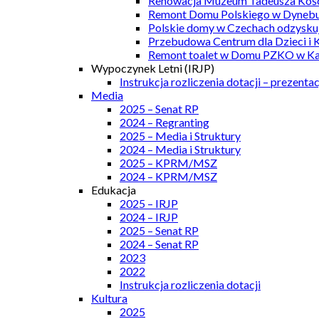
Renowacja Muzeum Tadeusza Kości
Remont Domu Polskiego w Dynebu
Polskie domy w Czechach odzyskuj
Przebudowa Centrum dla Dzieci i 
Remont toalet w Domu PZKO w Kar
Wypoczynek Letni (IRJP)
Instrukcja rozliczenia dotacji – prezentac
Media
2025 – Senat RP
2024 – Regranting
2025 – Media i Struktury
2024 – Media i Struktury
2025 – KPRM/MSZ
2024 – KPRM/MSZ
Edukacja
2025 – IRJP
2024 – IRJP
2025 – Senat RP
2024 – Senat RP
2023
2022
Instrukcja rozliczenia dotacji
Kultura
2025