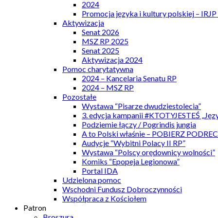
2024
Promocja języka i kultury polskiej – IRJ
Aktywizacja
Senat 2026
MSZ RP 2025
Senat 2025
Aktywizacja 2024
Pomoc charytatywna
2024 – Kancelaria Senatu RP
2024 – MSZ RP
Pozostałe
Wystawa “Pisarze dwudziestolecia”
3. edycja kampanii #KTOTYJESTEŚ „Języ
Podziemie łączy / Pogrindis jungia
A to Polski właśnie – POBIERZ PODRE
Audycje “Wybitni Polacy II RP”
Wystawa “Polscy orędownicy wolności”
Komiks “Epopeja Legionowa”
Portal IDA
Udzielona pomoc
Wschodni Fundusz Dobroczynności
Współpraca z Kościołem
Patron
Broszura