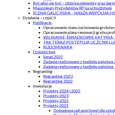
Być albo nie być – zbiórka pieniędzy oraz dar
Mauzoleum Prezydentów RP na uchodźstwie
SCENA GALICYJSKA – NASZA WSPÓLNA HI
Działania – część II
Publikacje
Opracowanie stanu zachowania grobów r
Opracowanie planu renowacji grobu prof.
WILNIANIE, ŚWIADKOWIE KATYNIA,
TAK TERAZ POSTĘPUJĄ UCZCIWI LU
RUDOMIANKA
Dziedzictwo
Senat 2025
Zadania realizowane z budżetu państwa
Zadania realizowane z budżetu państwa 
Regranting
Regranting 2023
Regranting 2022
Inwestycje
Projekty 2024 i 2025
Projekty 2023
Projekty 2022
Projekty 2021
Dobudowa sali sportowej dla szkoł