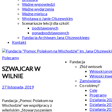
Ważne wypowiedzi
Ważne wydarzenia
Ważne miejsca
Wystawa o Janie Olszewskim
Scenariusze lekcji dla szkół:
podstawowych
ponadpodstawowych
Fundacja Archiwum Jana Olszewskiego
Kontakt
Polecamy
Fundacja
Złóż wniosek
SZWAJCAR W
Wnioski pro
WILNIE
Wnioski inw
Zamówienia
Co robimy?
27 listopada, 2019
Cele
Programy
Działania 20
Fundacja „Pomoc Polakom na
Działania 20
Wschodzie“ we współpracy z
Działania 20
wileńskim „Stowarzyszeniem