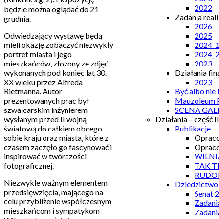
2022
będzie można oglądać do 21
Zadania real
grudnia.
2026
Odwiedzający wystawę będą
2025
mieli okazję zobaczyć niezwykły
2024_
portret miasta i jego
2024_
mieszkańców, złożony ze zdjęć
2023
wykonanych pod koniec lat 30.
Działania fi
XX wieku przez Alfreda
2023
Rietmanna. Autor
Być albo nie
prezentowanych prac był
Mauzoleum P
szwajcarskim inżynierem
SCENA GAL
wysłanym przed II wojną
Działania – część II
światową do całkiem obcego
Publikacje
sobie kraju oraz miasta, które z
Opraco
czasem zaczęło go fascynować i
Opraco
inspirować w twórczości
WILNI
fotograficznej.
TAK T
RUDO
Niezwykle ważnym elementem
Dziedzictwo
przedsięwzięcia, mającego na
Senat 
celu przybliżenie współczesnym
Zadani
mieszkańcom i sympatykom
Zadani