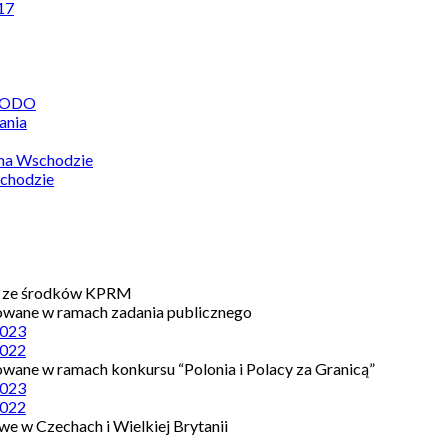
17
 RODO
ania
 na Wschodzie
chodzie
e ze środków KPRM
owane w ramach zadania publicznego
023
022
owane w ramach konkursu “Polonia i Polacy za Granicą”
023
022
e w Czechach i Wielkiej Brytanii