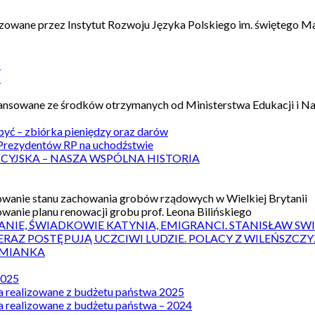
izowane przez Instytut Rozwoju Języka Polskiego im. świętego M
1
2
nansowane ze środków otrzymanych od Ministerstwa Edukacji i N
 być – zbiórka pieniędzy oraz darów
rezydentów RP na uchodźstwie
ICYJSKA – NASZA WSPÓLNA HISTORIA
wanie stanu zachowania grobów rządowych w Wielkiej Brytanii
wanie planu renowacji grobu prof. Leona Bilińskiego
ANIE, ŚWIADKOWIE KATYNIA, EMIGRANCI. STANISŁAW SW
ERAZ POSTĘPUJĄ UCZCIWI LUDZIE. POLACY Z WILEŃSZC
MIANKA
2025
a realizowane z budżetu państwa 2025
a realizowane z budżetu państwa – 2024