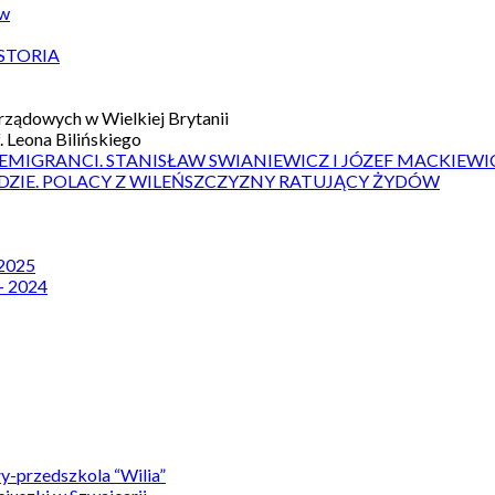
ów
STORIA
ządowych w Wielkiej Brytanii
 Leona Bilińskiego
 EMIGRANCI. STANISŁAW SWIANIEWICZ I JÓZEF MACKIEWI
DZIE. POLACY Z WILEŃSZCZYZNY RATUJĄCY ŻYDÓW
 2025
– 2024
y-przedszkola “Wilia”