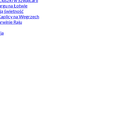
uszki w Szwajcarii
rgu na Łotwie
ą świetność
Kaplicy na Węgrzech
winie Raju
ja