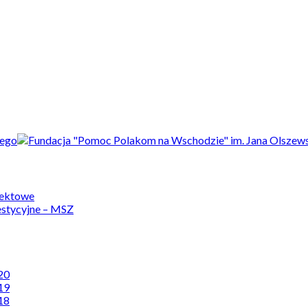
jektowe
estycyjne – MSZ
20
19
18