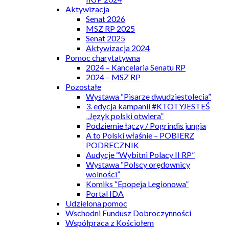
Aktywizacja
Senat 2026
MSZ RP 2025
Senat 2025
Aktywizacja 2024
Pomoc charytatywna
2024 – Kancelaria Senatu RP
2024 – MSZ RP
Pozostałe
Wystawa “Pisarze dwudziestolecia”
3. edycja kampanii #KTOTYJESTEŚ
„Język polski otwiera”
Podziemie łączy / Pogrindis jungia
A to Polski właśnie – POBIERZ
PODRECZNIK
Audycje “Wybitni Polacy II RP”
Wystawa “Polscy orędownicy
wolności”
Komiks “Epopeja Legionowa”
Portal IDA
Udzielona pomoc
Wschodni Fundusz Dobroczynności
Współpraca z Kościołem