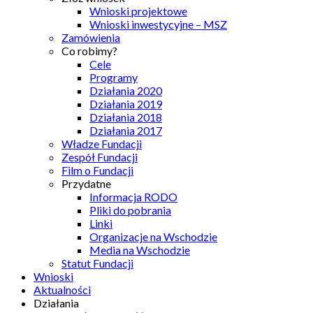
Wnioski projektowe
Wnioski inwestycyjne – MSZ
Zamówienia
Co robimy?
Cele
Programy
Działania 2020
Działania 2019
Działania 2018
Działania 2017
Władze Fundacji
Zespół Fundacji
Film o Fundacji
Przydatne
Informacja RODO
Pliki do pobrania
Linki
Organizacje na Wschodzie
Media na Wschodzie
Statut Fundacji
Wnioski
Aktualności
Działania