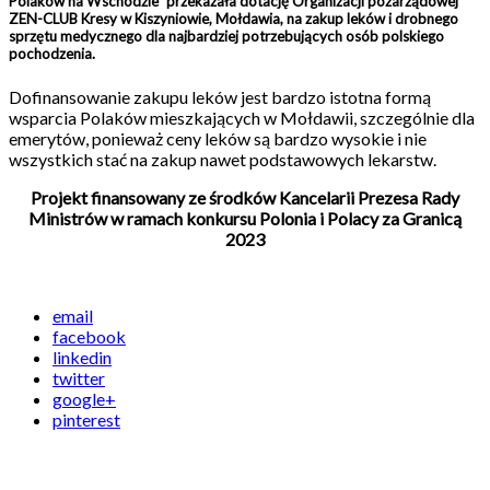
Polaków na Wschodzie” przekazała dotację Organizacji pozarządowej
ZEN-CLUB Kresy w Kiszyniowie, Mołdawia, na zakup leków i drobnego
sprzętu medycznego dla najbardziej potrzebujących osób polskiego
pochodzenia.
Dofinansowanie zakupu leków jest bardzo istotna formą
wsparcia Polaków mieszkających w Mołdawii, szczególnie dla
emerytów, ponieważ ceny leków są bardzo wysokie i nie
wszystkich stać na zakup nawet podstawowych lekarstw.
Projekt finansowany ze środków Kancelarii Prezesa Rady
Ministrów w ramach konkursu Polonia i Polacy za Granicą
2023
email
facebook
linkedin
twitter
google+
pinterest