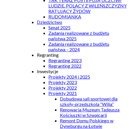
TAK TERAZ POSTĘPUJĄ UCZCIWI
LUDZIE. POLACY Z WILEŃSZCZYZNY
RATUJĄCY ŻYDÓW
RUDOMIANKA
Dziedzictwo
Senat 2025
Zadania realizowane z budżetu
państwa 2025
Zadania realizowane z budżetu
państwa – 2024
Regranting
Regranting 2023
Regranting 2022
Inwestycje
Projekty 2024 i 2025
Projekty 2023
Projekty 2022
Projekty 2021
Dobudowa sali sportowej dla
szkoły-przedszkola “Wilia”
Renowacja Muzeum Tadeusza
Kościuszki w Szwajcarii
Remont Domu Polskiego w
Dyneburgu na Łotwie