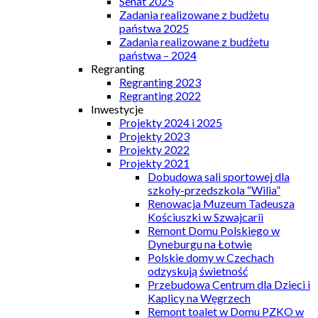
Senat 2025
Zadania realizowane z budżetu
państwa 2025
Zadania realizowane z budżetu
państwa – 2024
Regranting
Regranting 2023
Regranting 2022
Inwestycje
Projekty 2024 i 2025
Projekty 2023
Projekty 2022
Projekty 2021
Dobudowa sali sportowej dla
szkoły-przedszkola “Wilia”
Renowacja Muzeum Tadeusza
Kościuszki w Szwajcarii
Remont Domu Polskiego w
Dyneburgu na Łotwie
Polskie domy w Czechach
odzyskują świetność
Przebudowa Centrum dla Dzieci i
Kaplicy na Węgrzech
Remont toalet w Domu PZKO w