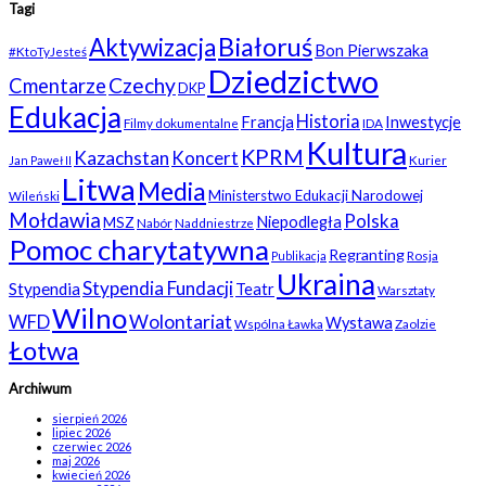
Tagi
Białoruś
Aktywizacja
Bon Pierwszaka
#KtoTyJesteś
Dziedzictwo
Czechy
Cmentarze
DKP
Edukacja
Historia
Francja
Inwestycje
Filmy dokumentalne
IDA
Kultura
KPRM
Kazachstan
Koncert
Kurier
Jan Paweł II
Litwa
Media
Ministerstwo Edukacji Narodowej
Wileński
Mołdawia
Polska
Niepodległa
MSZ
Nabór
Naddniestrze
Pomoc charytatywna
Regranting
Rosja
Publikacja
Ukraina
Stypendia Fundacji
Stypendia
Teatr
Warsztaty
Wilno
WFD
Wolontariat
Wystawa
Wspólna Ławka
Zaolzie
Łotwa
Archiwum
sierpień 2026
lipiec 2026
czerwiec 2026
maj 2026
kwiecień 2026