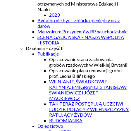
otrzymanych od Ministerstwa Edukacji i
Nauki
2023
Być albo nie być – zbiórka pieniędzy oraz
darów
Mauzoleum Prezydentów RP na uchodźstwie
SCENA GALICYJSKA – NASZA WSPÓLNA
HISTORIA
Działania – część II
Publikacje
Opracowanie stanu zachowania
grobów rządowych w Wielkiej Brytanii
Opracowanie planu renowacji grobu
prof. Leona Bilińskiego
WILNIANIE, ŚWIADKOWIE
KATYNIA, EMIGRANCI. STANISŁAW
SWIANIEWICZ I JÓZEF
MACKIEWICZ
TAK TERAZ POSTĘPUJĄ UCZCIWI
LUDZIE. POLACY Z WILEŃSZCZYZNY
RATUJĄCY ŻYDÓW
RUDOMIANKA
Dziedzictwo