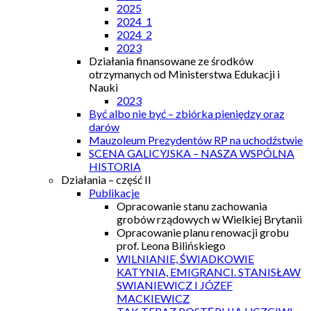
2025
2024_1
2024_2
2023
Działania finansowane ze środków
otrzymanych od Ministerstwa Edukacji i
Nauki
2023
Być albo nie być – zbiórka pieniędzy oraz
darów
Mauzoleum Prezydentów RP na uchodźstwie
SCENA GALICYJSKA – NASZA WSPÓLNA
HISTORIA
Działania – część II
Publikacje
Opracowanie stanu zachowania
grobów rządowych w Wielkiej Brytanii
Opracowanie planu renowacji grobu
prof. Leona Bilińskiego
WILNIANIE, ŚWIADKOWIE
KATYNIA, EMIGRANCI. STANISŁAW
SWIANIEWICZ I JÓZEF
MACKIEWICZ