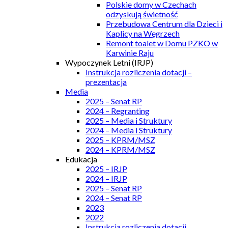
Polskie domy w Czechach
odzyskują świetność
Przebudowa Centrum dla Dzieci i
Kaplicy na Węgrzech
Remont toalet w Domu PZKO w
Karwinie Raju
Wypoczynek Letni (IRJP)
Instrukcja rozliczenia dotacji –
prezentacja
Media
2025 – Senat RP
2024 – Regranting
2025 – Media i Struktury
2024 – Media i Struktury
2025 – KPRM/MSZ
2024 – KPRM/MSZ
Edukacja
2025 – IRJP
2024 – IRJP
2025 – Senat RP
2024 – Senat RP
2023
2022
Instrukcja rozliczenia dotacji