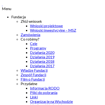
Menu
Fundacja
Złóż wniosek
Wnioski projektowe
Wnioski inwestycyjne – MSZ
Zamówienia
Co robimy?
Cele
Programy
Działania 2020
Działania 2019
Działania 2018
Działania 2017
Władze Fundacji
Zespół Fundacji
Film o Fundacji
Przydatne
Informacja RODO
Pliki do pobrania
Linki
Organizacje na Wschodzie