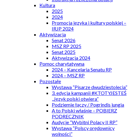
Kultura
2025
2024
Promocja języka i kultury polskiej –
IRJP 2024
Aktywizacja
Senat 2026
MSZ RP 2025
Senat 2025
Aktywizacja 2024
Pomoc charytatywna
2024 – Kancelaria Senatu RP
2024 – MSZ RP
Pozostałe
Wystawa “Pisarze dwudziestolecia”
3. edycja kampanii #KTOTYJESTEŚ
„Język polski otwiera”
Podziemie łączy / Pogrindis jungia
A to Polski właśnie – POBIERZ
PODRECZNIK
Audycje “Wybitni Polacy II RP”
Wystawa “Polscy orędownicy
wolności”