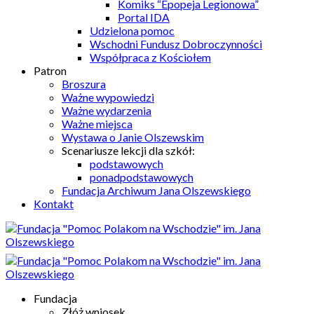
Komiks “Epopeja Legionowa”
Portal IDA
Udzielona pomoc
Wschodni Fundusz Dobroczynności
Współpraca z Kościołem
Patron
Broszura
Ważne wypowiedzi
Ważne wydarzenia
Ważne miejsca
Wystawa o Janie Olszewskim
Scenariusze lekcji dla szkół:
podstawowych
ponadpodstawowych
Fundacja Archiwum Jana Olszewskiego
Kontakt
Fundacja
Złóż wniosek