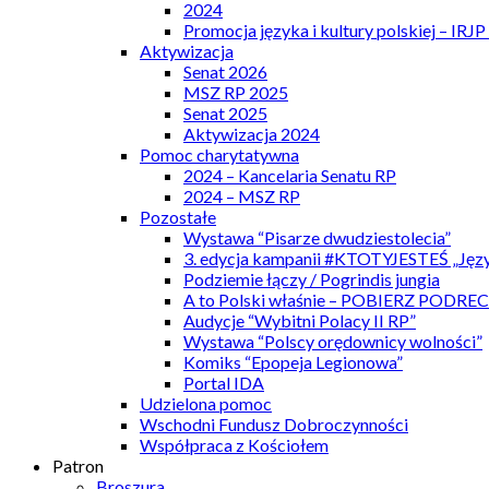
2024
Promocja języka i kultury polskiej – IRJ
Aktywizacja
Senat 2026
MSZ RP 2025
Senat 2025
Aktywizacja 2024
Pomoc charytatywna
2024 – Kancelaria Senatu RP
2024 – MSZ RP
Pozostałe
Wystawa “Pisarze dwudziestolecia”
3. edycja kampanii #KTOTYJESTEŚ „Języ
Podziemie łączy / Pogrindis jungia
A to Polski właśnie – POBIERZ PODRE
Audycje “Wybitni Polacy II RP”
Wystawa “Polscy orędownicy wolności”
Komiks “Epopeja Legionowa”
Portal IDA
Udzielona pomoc
Wschodni Fundusz Dobroczynności
Współpraca z Kościołem
Patron
Broszura