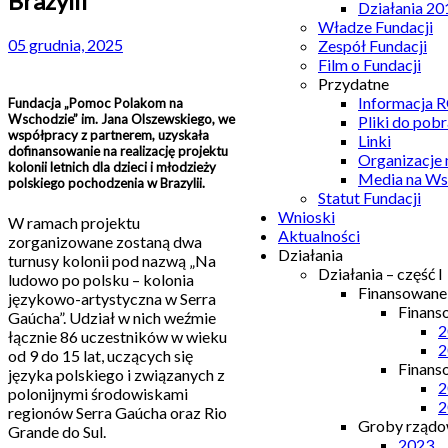
Brazylii
Działania 20
Władze Fundacji
05 grudnia, 2025
Zespół Fundacji
Film o Fundacji
Przydatne
Informacja
Fundacja „Pomoc Polakom na
Wschodzie” im. Jana Olszewskiego, we
Pliki do pobr
współpracy z partnerem, uzyskała
Linki
dofinansowanie na realizację projektu
Organizacje
kolonii letnich dla dzieci i młodzieży
Media na Ws
polskiego pochodzenia w Brazylii.
Statut Fundacji
Wnioski
W ramach projektu
Aktualności
zorganizowane zostaną dwa
Działania
turnusy kolonii pod nazwą „Na
Działania – część I
ludowo po polsku – kolonia
Finansowan
językowo-artystyczna w Serra
Finans
Gaúcha”. Udział w nich weźmie
2
łącznie 86 uczestników w wieku
2
od 9 do 15 lat, uczących się
Finans
języka polskiego i związanych z
2
polonijnymi środowiskami
2
regionów Serra Gaúcha oraz Rio
Groby rządow
Grande do Sul.
2023