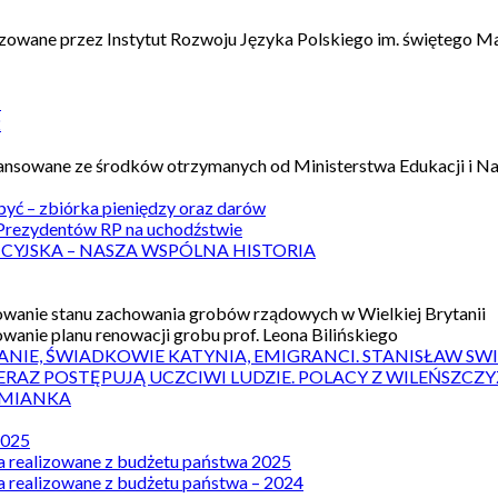
izowane przez Instytut Rozwoju Języka Polskiego im. świętego M
1
2
nansowane ze środków otrzymanych od Ministerstwa Edukacji i N
 być – zbiórka pieniędzy oraz darów
rezydentów RP na uchodźstwie
ICYJSKA – NASZA WSPÓLNA HISTORIA
wanie stanu zachowania grobów rządowych w Wielkiej Brytanii
wanie planu renowacji grobu prof. Leona Bilińskiego
ANIE, ŚWIADKOWIE KATYNIA, EMIGRANCI. STANISŁAW SW
ERAZ POSTĘPUJĄ UCZCIWI LUDZIE. POLACY Z WILEŃSZC
MIANKA
2025
a realizowane z budżetu państwa 2025
a realizowane z budżetu państwa – 2024