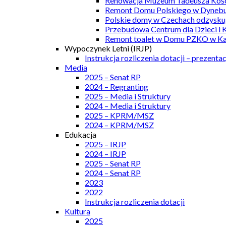
Renowacja Muzeum Tadeusza Kości
Remont Domu Polskiego w Dynebu
Polskie domy w Czechach odzyskuj
Przebudowa Centrum dla Dzieci i 
Remont toalet w Domu PZKO w Kar
Wypoczynek Letni (IRJP)
Instrukcja rozliczenia dotacji – prezentac
Media
2025 – Senat RP
2024 – Regranting
2025 – Media i Struktury
2024 – Media i Struktury
2025 – KPRM/MSZ
2024 – KPRM/MSZ
Edukacja
2025 – IRJP
2024 – IRJP
2025 – Senat RP
2024 – Senat RP
2023
2022
Instrukcja rozliczenia dotacji
Kultura
2025