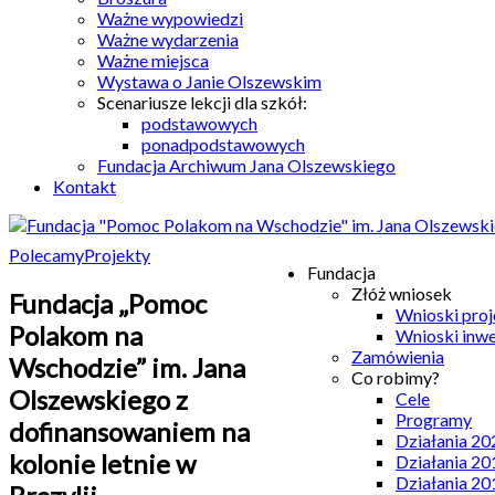
Ważne wypowiedzi
Ważne wydarzenia
Ważne miejsca
Wystawa o Janie Olszewskim
Scenariusze lekcji dla szkół:
podstawowych
ponadpodstawowych
Fundacja Archiwum Jana Olszewskiego
Kontakt
Polecamy
Projekty
Fundacja
Złóż wniosek
Fundacja „Pomoc
Wnioski pro
Polakom na
Wnioski inw
Zamówienia
Wschodzie” im. Jana
Co robimy?
Olszewskiego z
Cele
Programy
dofinansowaniem na
Działania 20
kolonie letnie w
Działania 20
Działania 20