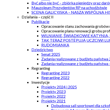
Być albo nie być – zbiórka pieniędzy oraz dar
Mauzoleum Prezydentów RP na uchodźstwie
SCENA GALICYJSKA – NASZA WSPÓLNA HI
Działania – część II
Publikacje
Opracowanie stanu zachowania grobów r
Opracowanie planu renowacji grobu prof.
WILNIANIE, ŚWIADKOWIE KATYNIA,
TAK TERAZ POSTĘPUJĄ UCZCIWI LU
RUDOMIANKA
Dziedzictwo
Senat 2025
Zadania realizowane z budżetu państwa
Zadania realizowane z budżetu państwa 
Regranting
Regranting 2023
Regranting 2022
Inwestycje
Projekty 2024 i 2025
Projekty 2023
Projekty 2022
Projekty 2021
Dobudowa sali sportowej dla szkoł