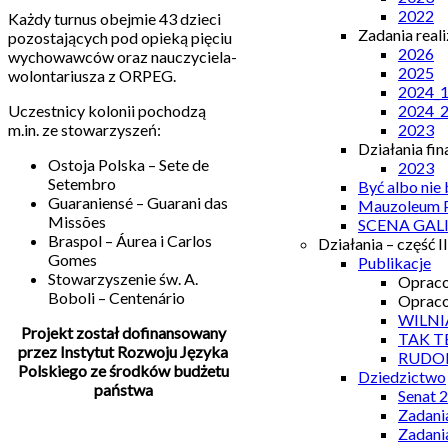
2022
Każdy turnus obejmie 43 dzieci
Zadania real
pozostających pod opieką pięciu
2026
wychowawców oraz nauczyciela-
2025
wolontariusza z ORPEG.
2024_
2024_
Uczestnicy kolonii pochodzą
2023
m.in. ze stowarzyszeń:
Działania fi
Ostoja Polska – Sete de
2023
Setembro
Być albo nie
Guaraniensé – Guarani das
Mauzoleum P
Missões
SCENA GAL
Braspol – Áurea i Carlos
Działania – część II
Gomes
Publikacje
Stowarzyszenie św. A.
Opraco
Boboli – Centenário
Opraco
WILNI
Projekt został dofinansowany
TAK T
przez Instytut Rozwoju Języka
RUDO
Polskiego ze środków budżetu
Dziedzictwo
państwa
Senat 
Zadani
Zadani