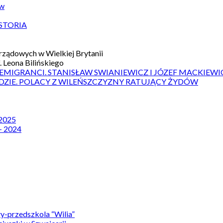
ów
STORIA
ządowych w Wielkiej Brytanii
 Leona Bilińskiego
 EMIGRANCI. STANISŁAW SWIANIEWICZ I JÓZEF MACKIEWI
DZIE. POLACY Z WILEŃSZCZYZNY RATUJĄCY ŻYDÓW
 2025
– 2024
y-przedszkola “Wilia”