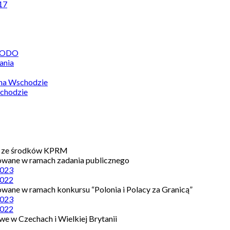
17
 RODO
ania
 na Wschodzie
chodzie
e ze środków KPRM
owane w ramach zadania publicznego
023
022
owane w ramach konkursu “Polonia i Polacy za Granicą”
023
022
e w Czechach i Wielkiej Brytanii