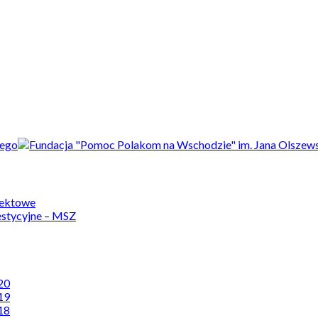
jektowe
estycyjne – MSZ
20
19
18