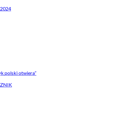
P 2024
k polski otwiera”
CZNIK