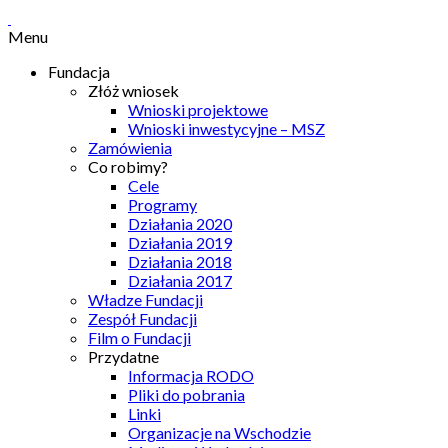
Menu
Fundacja
Złóż wniosek
Wnioski projektowe
Wnioski inwestycyjne – MSZ
Zamówienia
Co robimy?
Cele
Programy
Działania 2020
Działania 2019
Działania 2018
Działania 2017
Władze Fundacji
Zespół Fundacji
Film o Fundacji
Przydatne
Informacja RODO
Pliki do pobrania
Linki
Organizacje na Wschodzie