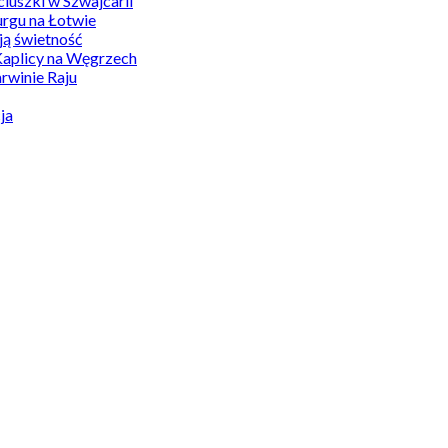
uszki w Szwajcarii
rgu na Łotwie
ą świetność
Kaplicy na Węgrzech
winie Raju
ja