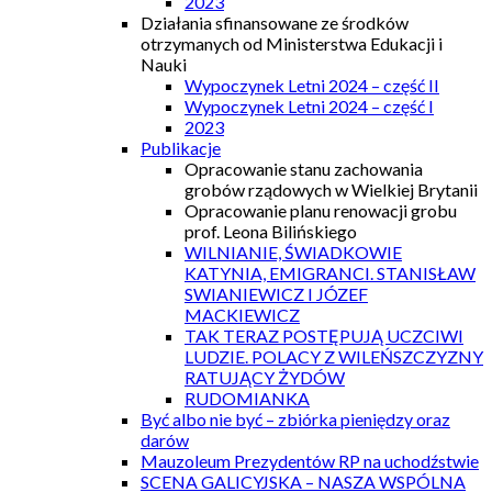
2023
Działania sfinansowane ze środków
otrzymanych od Ministerstwa Edukacji i
Nauki
Wypoczynek Letni 2024 – część II
Wypoczynek Letni 2024 – część I
2023
Publikacje
Opracowanie stanu zachowania
grobów rządowych w Wielkiej Brytanii
Opracowanie planu renowacji grobu
prof. Leona Bilińskiego
WILNIANIE, ŚWIADKOWIE
KATYNIA, EMIGRANCI. STANISŁAW
SWIANIEWICZ I JÓZEF
MACKIEWICZ
TAK TERAZ POSTĘPUJĄ UCZCIWI
LUDZIE. POLACY Z WILEŃSZCZYZNY
RATUJĄCY ŻYDÓW
RUDOMIANKA
Być albo nie być – zbiórka pieniędzy oraz
darów
Mauzoleum Prezydentów RP na uchodźstwie
SCENA GALICYJSKA – NASZA WSPÓLNA