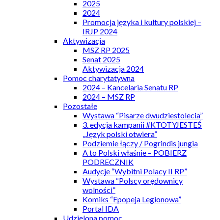
2025
2024
Promocja języka i kultury polskiej –
IRJP 2024
Aktywizacja
MSZ RP 2025
Senat 2025
Aktywizacja 2024
Pomoc charytatywna
2024 – Kancelaria Senatu RP
2024 – MSZ RP
Pozostałe
Wystawa “Pisarze dwudziestolecia”
3. edycja kampanii #KTOTYJESTEŚ
„Język polski otwiera”
Podziemie łączy / Pogrindis jungia
A to Polski właśnie – POBIERZ
PODRECZNIK
Audycje “Wybitni Polacy II RP”
Wystawa “Polscy orędownicy
wolności”
Komiks “Epopeja Legionowa”
Portal IDA
Udzielona pomoc