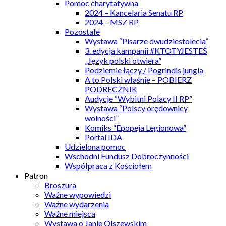
Pomoc charytatywna
2024 – Kancelaria Senatu RP
2024 – MSZ RP
Pozostałe
Wystawa “Pisarze dwudziestolecia”
3. edycja kampanii #KTOTYJESTEŚ
„Język polski otwiera”
Podziemie łączy / Pogrindis jungia
A to Polski właśnie – POBIERZ
PODRECZNIK
Audycje “Wybitni Polacy II RP”
Wystawa “Polscy orędownicy
wolności”
Komiks “Epopeja Legionowa”
Portal IDA
Udzielona pomoc
Wschodni Fundusz Dobroczynności
Współpraca z Kościołem
Patron
Broszura
Ważne wypowiedzi
Ważne wydarzenia
Ważne miejsca
Wystawa o Janie Olszewskim