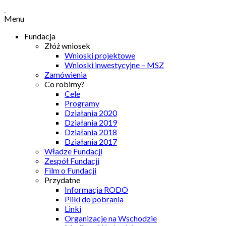
Menu
Fundacja
Złóż wniosek
Wnioski projektowe
Wnioski inwestycyjne – MSZ
Zamówienia
Co robimy?
Cele
Programy
Działania 2020
Działania 2019
Działania 2018
Działania 2017
Władze Fundacji
Zespół Fundacji
Film o Fundacji
Przydatne
Informacja RODO
Pliki do pobrania
Linki
Organizacje na Wschodzie