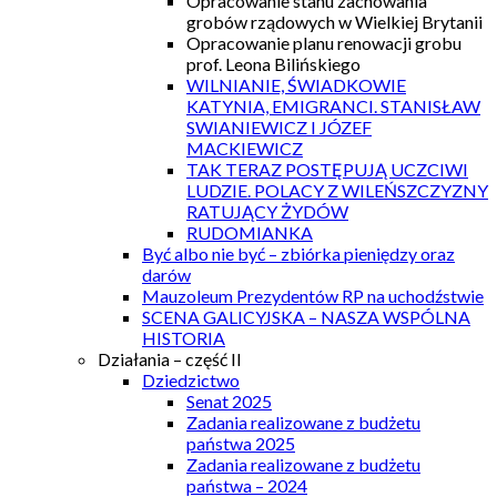
Opracowanie stanu zachowania
grobów rządowych w Wielkiej Brytanii
Opracowanie planu renowacji grobu
prof. Leona Bilińskiego
WILNIANIE, ŚWIADKOWIE
KATYNIA, EMIGRANCI. STANISŁAW
SWIANIEWICZ I JÓZEF
MACKIEWICZ
TAK TERAZ POSTĘPUJĄ UCZCIWI
LUDZIE. POLACY Z WILEŃSZCZYZNY
RATUJĄCY ŻYDÓW
RUDOMIANKA
Być albo nie być – zbiórka pieniędzy oraz
darów
Mauzoleum Prezydentów RP na uchodźstwie
SCENA GALICYJSKA – NASZA WSPÓLNA
HISTORIA
Działania – część II
Dziedzictwo
Senat 2025
Zadania realizowane z budżetu
państwa 2025
Zadania realizowane z budżetu
państwa – 2024