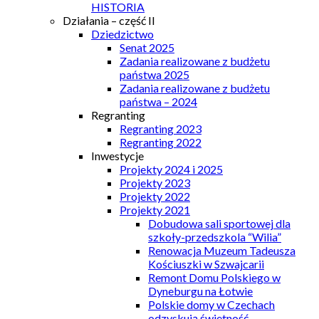
HISTORIA
Działania – część II
Dziedzictwo
Senat 2025
Zadania realizowane z budżetu
państwa 2025
Zadania realizowane z budżetu
państwa – 2024
Regranting
Regranting 2023
Regranting 2022
Inwestycje
Projekty 2024 i 2025
Projekty 2023
Projekty 2022
Projekty 2021
Dobudowa sali sportowej dla
szkoły-przedszkola “Wilia”
Renowacja Muzeum Tadeusza
Kościuszki w Szwajcarii
Remont Domu Polskiego w
Dyneburgu na Łotwie
Polskie domy w Czechach
odzyskują świetność