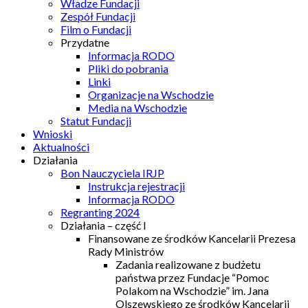
Władze Fundacji
Zespół Fundacji
Film o Fundacji
Przydatne
Informacja RODO
Pliki do pobrania
Linki
Organizacje na Wschodzie
Media na Wschodzie
Statut Fundacji
Wnioski
Aktualności
Działania
Bon Nauczyciela IRJP
Instrukcja rejestracji
Informacja RODO
Regranting 2024
Działania – część I
Finansowane ze środków Kancelarii Prezesa
Rady Ministrów
Zadania realizowane z budżetu
państwa przez Fundacje “Pomoc
Polakom na Wschodzie” im. Jana
Olszewskiego ze środków Kancelarii