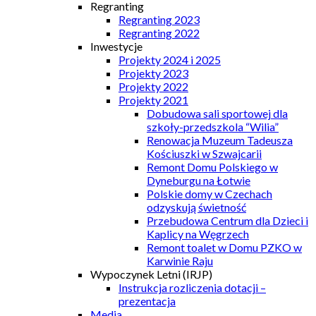
Regranting
Regranting 2023
Regranting 2022
Inwestycje
Projekty 2024 i 2025
Projekty 2023
Projekty 2022
Projekty 2021
Dobudowa sali sportowej dla
szkoły-przedszkola “Wilia”
Renowacja Muzeum Tadeusza
Kościuszki w Szwajcarii
Remont Domu Polskiego w
Dyneburgu na Łotwie
Polskie domy w Czechach
odzyskują świetność
Przebudowa Centrum dla Dzieci i
Kaplicy na Węgrzech
Remont toalet w Domu PZKO w
Karwinie Raju
Wypoczynek Letni (IRJP)
Instrukcja rozliczenia dotacji –
prezentacja
Media