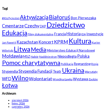
Tagi
Białoruś
Aktywizacja
Bon Pierwszaka
#KtoTyJesteś
Dziedzictwo
Czechy
Cmentarze
DKP
Edukacja
Historia
Francja
Inwestycje
Filmy dokumentalne
IDA
Kultura
KPRM
Kazachstan
Koncert
Kurier
Jan Paweł II
Litwa
Media
Ministerstwo Edukacji Narodowej
Wileński
Mołdawia
Polska
Niepodległa
MSZ
Nabór
Naddniestrze
Pomoc charytatywna
Regranting
Rosja
Publikacja
Ukraina
Stypendia Fundacji
Stypendia
Teatr
Warsztaty
Wilno
WFD
Wolontariat
Wystawa
Wspólna Ławka
Zaolzie
Łotwa
Archiwum
sierpień 2026
lipiec 2026
czerwiec 2026