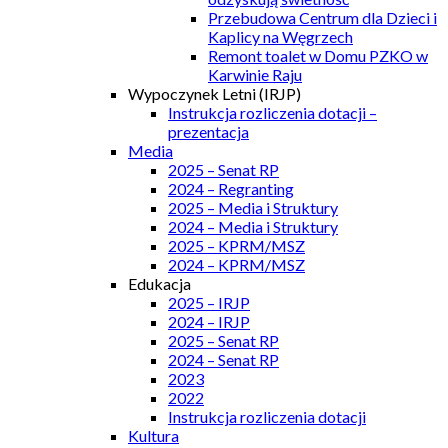
Przebudowa Centrum dla Dzieci i
Kaplicy na Węgrzech
Remont toalet w Domu PZKO w
Karwinie Raju
Wypoczynek Letni (IRJP)
Instrukcja rozliczenia dotacji –
prezentacja
Media
2025 – Senat RP
2024 – Regranting
2025 – Media i Struktury
2024 – Media i Struktury
2025 – KPRM/MSZ
2024 – KPRM/MSZ
Edukacja
2025 – IRJP
2024 – IRJP
2025 – Senat RP
2024 – Senat RP
2023
2022
Instrukcja rozliczenia dotacji
Kultura