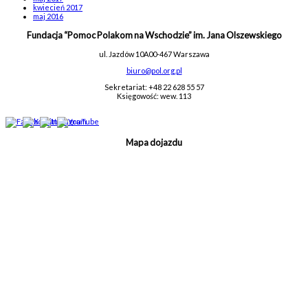
kwiecień 2017
maj 2016
Fundacja “Pomoc Polakom na Wschodzie” im. Jana Olszewskiego
ul. Jazdów 10A
00-467 Warszawa
biuro@pol.org.pl
Sekretariat: +48 22 628 55 57
Księgowość: wew. 113
Mapa dojazdu