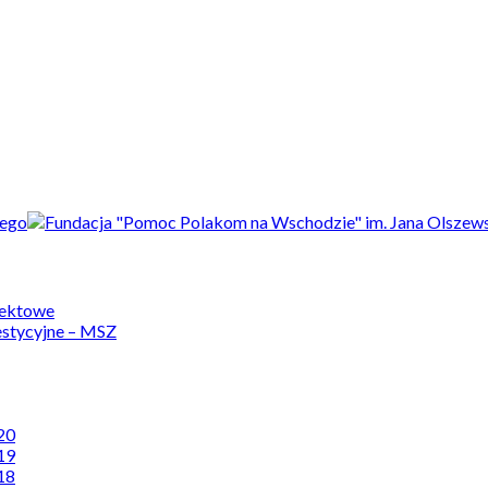
jektowe
estycyjne – MSZ
20
19
18