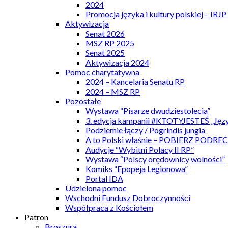
2024
Promocja języka i kultury polskiej – IRJ
Aktywizacja
Senat 2026
MSZ RP 2025
Senat 2025
Aktywizacja 2024
Pomoc charytatywna
2024 – Kancelaria Senatu RP
2024 – MSZ RP
Pozostałe
Wystawa “Pisarze dwudziestolecia”
3. edycja kampanii #KTOTYJESTEŚ „Języ
Podziemie łączy / Pogrindis jungia
A to Polski właśnie – POBIERZ PODRE
Audycje “Wybitni Polacy II RP”
Wystawa “Polscy orędownicy wolności”
Komiks “Epopeja Legionowa”
Portal IDA
Udzielona pomoc
Wschodni Fundusz Dobroczynności
Współpraca z Kościołem
Patron
Broszura