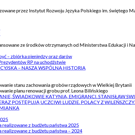
izowane przez Instytut Rozwoju Języka Polskiego im. świętego M
1
2
nansowane ze środków otrzymanych od Ministerstwa Edukacji i N
 być – zbiórka pieniędzy oraz darów
rezydentów RP na uchodźstwie
ICYJSKA – NASZA WSPÓLNA HISTORIA
wanie stanu zachowania grobów rządowych w Wielkiej Brytanii
wanie planu renowacji grobu prof. Leona Bilińskiego
ANIE, ŚWIADKOWIE KATYNIA, EMIGRANCI. STANISŁAW SW
ERAZ POSTĘPUJĄ UCZCIWI LUDZIE. POLACY Z WILEŃSZC
MIANKA
2025
a realizowane z budżetu państwa 2025
a realizowane z budżetu państwa – 2024