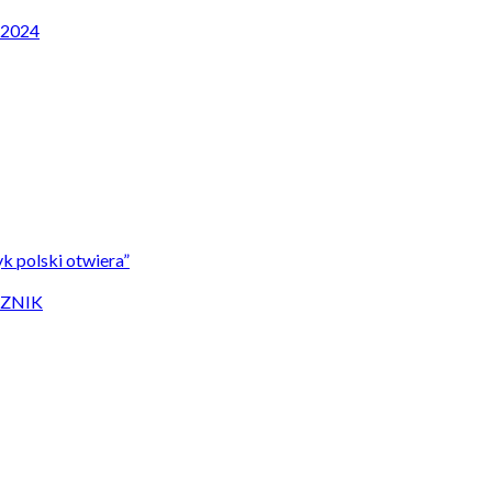
P 2024
k polski otwiera”
CZNIK