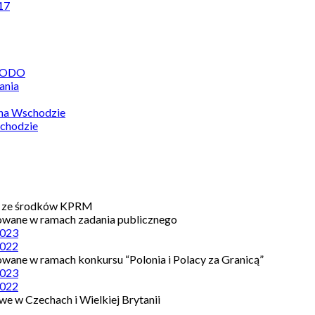
17
 RODO
ania
 na Wschodzie
chodzie
e ze środków KPRM
owane w ramach zadania publicznego
023
022
owane w ramach konkursu “Polonia i Polacy za Granicą”
023
022
e w Czechach i Wielkiej Brytanii