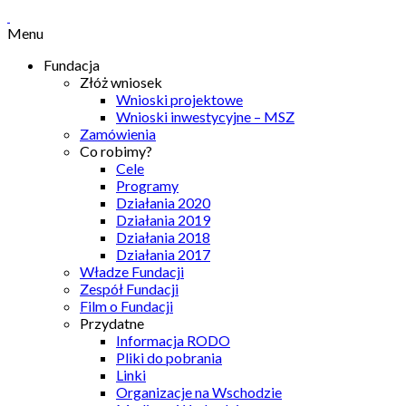
Menu
Fundacja
Złóż wniosek
Wnioski projektowe
Wnioski inwestycyjne – MSZ
Zamówienia
Co robimy?
Cele
Programy
Działania 2020
Działania 2019
Działania 2018
Działania 2017
Władze Fundacji
Zespół Fundacji
Film o Fundacji
Przydatne
Informacja RODO
Pliki do pobrania
Linki
Organizacje na Wschodzie