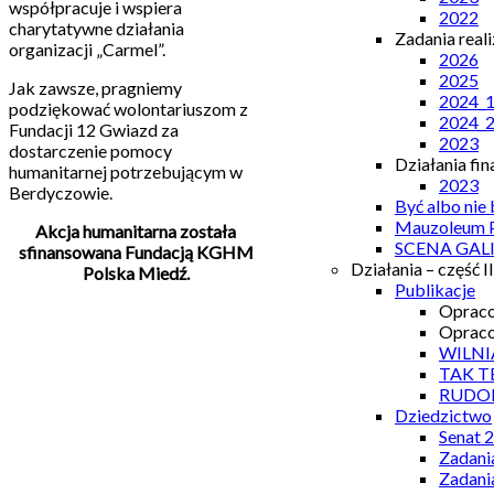
współpracuje i wspiera
2022
charytatywne działania
Zadania real
organizacji „Carmel”.
2026
2025
Jak zawsze, pragniemy
2024_
podziękować wolontariuszom z
2024_
Fundacji 12 Gwiazd za
2023
dostarczenie pomocy
Działania fi
humanitarnej potrzebującym w
2023
Berdyczowie.
Być albo nie
Mauzoleum P
Akcja humanitarna została
SCENA GAL
sfinansowana Fundacją KGHM
Działania – część II
Polska Miedź.
Publikacje
Opraco
Opraco
WILNI
TAK T
RUDO
Dziedzictwo
Senat 
Zadani
Zadani