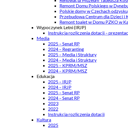
Renowacja Muzeum Tadeusza Kości
Remont Domu Polskiego w Dynebu
Polskie domy w Czechach odzyskuj
Przebudowa Centrum dla Dzieci i 
Remont toalet w Domu PZKO w Kar
Wypoczynek Letni (IRJP)
Instrukcja rozliczenia dotacji – prezentac
Media
2025 – Senat RP
2024 – Regranting
2025 – Media i Struktury
2024 – Media i Struktury
2025 – KPRM/MSZ
2024 – KPRM/MSZ
Edukacja
2025 – IRJP
2024 – IRJP
2025 – Senat RP
2024 – Senat RP
2023
2022
Instrukcja rozliczenia dotacji
Kultura
2025