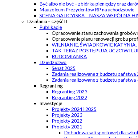
Być albo nie być – zbiórka pieniędzy oraz dar
Mauzoleum Prezydentów RP na uchodźstwie
SCENA GALICYJSKA – NASZA WSPÓLNA HI
Działania – część II
Publikacje
Opracowanie stanu zachowania grobów r
Opracowanie planu renowacji grobu prof.
WILNIANIE, ŚWIADKOWIE KATYNIA,
TAK TERAZ POSTĘPUJĄ UCZCIWI LU
RUDOMIANKA
Dziedzictwo
Senat 2025
Zadania realizowane z budżetu państwa
Zadania realizowane z budżetu państwa 
Regranting
Regranting 2023
Regranting 2022
Inwestycje
Projekty 2024 i 2025
Projekty 2023
Projekty 2022
Projekty 2021
Dobudowa sali sportowej dla szkoł