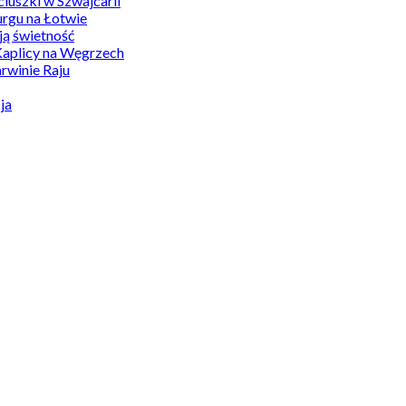
uszki w Szwajcarii
rgu na Łotwie
ą świetność
Kaplicy na Węgrzech
winie Raju
ja