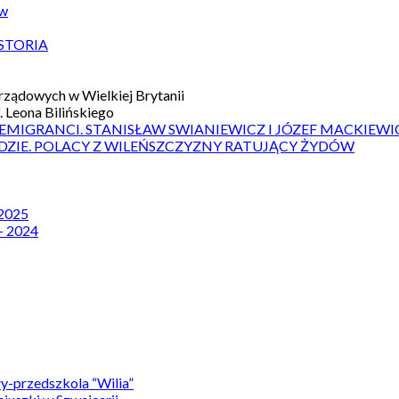
ów
STORIA
ządowych w Wielkiej Brytanii
 Leona Bilińskiego
 EMIGRANCI. STANISŁAW SWIANIEWICZ I JÓZEF MACKIEWI
DZIE. POLACY Z WILEŃSZCZYZNY RATUJĄCY ŻYDÓW
 2025
– 2024
y-przedszkola “Wilia”