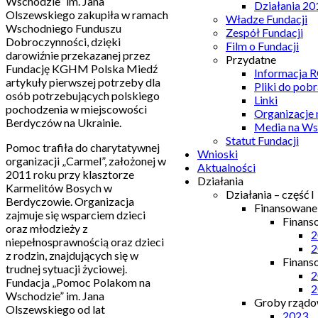
Wschodzie” im. Jana
Działania 20
Olszewskiego zakupiła w ramach
Władze Fundacji
Wschodniego Funduszu
Zespół Fundacji
Dobroczynności, dzięki
Film o Fundacji
darowiźnie przekazanej przez
Przydatne
Fundację KGHM Polska Miedź
Informacja
artykuły pierwszej potrzeby dla
Pliki do pobr
osób potrzebujących polskiego
Linki
pochodzenia w miejscowości
Organizacje
Berdyczów na Ukrainie.
Media na Ws
Statut Fundacji
Pomoc trafiła do charytatywnej
Wnioski
organizacji „Carmel”, założonej w
Aktualności
2011 roku przy klasztorze
Działania
Karmelitów Bosych w
Działania – część I
Berdyczowie. Organizacja
Finansowan
zajmuje się wsparciem dzieci
Finans
oraz młodzieży z
2
niepełnosprawnością oraz dzieci
2
z rodzin, znajdujących się w
Finans
trudnej sytuacji życiowej.
2
Fundacja „Pomoc Polakom na
2
Wschodzie” im. Jana
Groby rządow
Olszewskiego od lat
2023