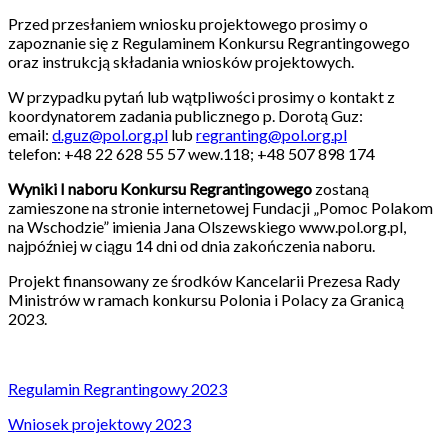
Przed przesłaniem wniosku projektowego prosimy o
zapoznanie się z Regulaminem Konkursu Regrantingowego
oraz instrukcją składania wniosków projektowych.
W przypadku pytań lub wątpliwości prosimy o kontakt z
koordynatorem zadania publicznego p. Dorotą Guz:
email:
d.guz@pol.org.pl
lub
regranting@pol.org.pl
telefon: +48 22 628 55 57 wew.118; +48 507 898 174
Wyniki I naboru Konkursu Regrantingowego
zostaną
zamieszone na stronie internetowej Fundacji „Pomoc Polakom
na Wschodzie” imienia Jana Olszewskiego www.pol.org.pl,
najpóźniej w ciągu 14 dni od dnia zakończenia naboru.
Projekt finansowany ze środków Kancelarii Prezesa Rady
Ministrów w ramach konkursu Polonia i Polacy za Granicą
2023.
Regulamin Regrantingowy 2023
Wniosek projektowy 2023