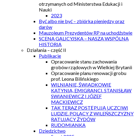
otrzymanych od Ministerstwa Edukacji i
Nauki
2023
Być albo nie być – zbiórka pieniędzy oraz
darów
Mauzoleum Prezydentów RP na uchodźstwie
SCENA GALICYJSKA – NASZA WSPÓLNA
HISTORIA
Działania – część II
Publikacje
Opracowanie stanu zachowania
grobów rządowych w Wielkiej Brytanii
Opracowanie planu renowacji grobu
prof. Leona Bilińskiego
WILNIANIE, ŚWIADKOWIE
KATYNIA, EMIGRANCI. STANISŁAW
SWIANIEWICZ I JÓZEF
MACKIEWICZ
TAK TERAZ POSTĘPUJĄ UCZCIWI
LUDZIE. POLACY Z WILEŃSZCZYZNY
RATUJĄCY ŻYDÓW
RUDOMIANKA
Dziedzictwo