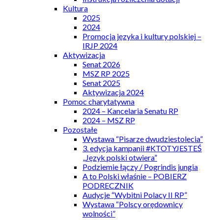
Kultura
2025
2024
Promocja języka i kultury polskiej –
IRJP 2024
Aktywizacja
Senat 2026
MSZ RP 2025
Senat 2025
Aktywizacja 2024
Pomoc charytatywna
2024 – Kancelaria Senatu RP
2024 – MSZ RP
Pozostałe
Wystawa “Pisarze dwudziestolecia”
3. edycja kampanii #KTOTYJESTEŚ
„Język polski otwiera”
Podziemie łączy / Pogrindis jungia
A to Polski właśnie – POBIERZ
PODRECZNIK
Audycje “Wybitni Polacy II RP”
Wystawa “Polscy orędownicy
wolności”