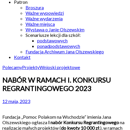
Patron
Broszura
Ważne wypowiedzi
Ważne wydarzenia
Ważne miejsca
Wystawa o Janie Olszewskim
Scenariusze lekcji dla szkół:
podstawowych
ponadpodstawowych
Fundacja Archiwum Jana Olszewskiego
Kontakt
Polecamy
Projekty
Wnioski projektowe
NABÓR W RAMACH I. KONKURSU
REGRANTINGOWEGO 2023
12 maja, 2023
Fundacja „Pomoc Polakom na Wschodzie” imienia Jana
Olszewskiego ogłasza
I nabór Konkursu Regrantingowego
na
realizację małych projektów (
do kwoty 10 000 zł
.), w ramach