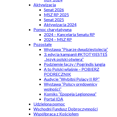
Aktywizacja
Senat 2026
MSZ RP 2025
Senat 2025
Aktywizacja 2024
Pomoc charytatywna
2024 – Kancelaria Senatu RP
2024 – MSZ RP
Pozostałe
Wystawa “Pisarze dwudziestolecia”
3. edycja kampanii #KTOTYJESTEŚ
„Język polski otwiera”
Podziemie łączy / Pogrindis jungia
A to Polski właśnie – POBIERZ
PODRECZNIK
Audycje “Wybitni Polacy II RP”
Wystawa “Polscy orędownicy
wolności”
Komiks “Epopeja Legionowa”
Portal IDA
Udzielona pomoc
Wschodni Fundusz Dobroczynności
Współpraca z Kościołem