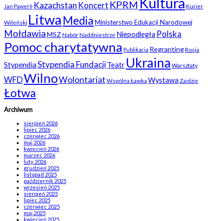
Kultura
KPRM
Kazachstan
Koncert
Kurier
Jan Paweł II
Litwa
Media
Ministerstwo Edukacji Narodowej
Wileński
Mołdawia
Polska
Niepodległa
MSZ
Nabór
Naddniestrze
Pomoc charytatywna
Regranting
Rosja
Publikacja
Ukraina
Stypendia Fundacji
Stypendia
Teatr
Warsztaty
Wilno
WFD
Wolontariat
Wystawa
Wspólna Ławka
Zaolzie
Łotwa
Archiwum
sierpień 2026
lipiec 2026
czerwiec 2026
maj 2026
kwiecień 2026
marzec 2026
luty 2026
grudzień 2025
listopad 2025
październik 2025
wrzesień 2025
sierpień 2025
lipiec 2025
czerwiec 2025
maj 2025
kwiecień 2025