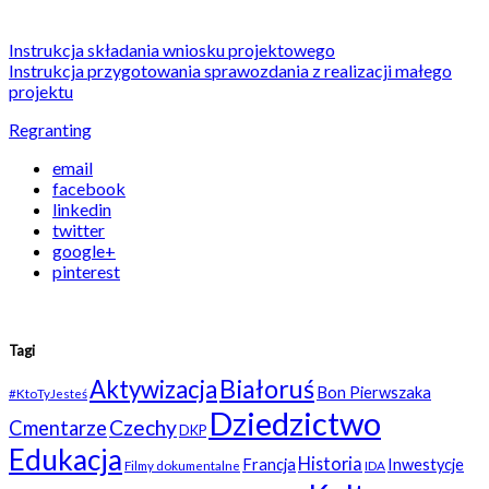
Instrukcja składania wniosku projektowego
Instrukcja przygotowania sprawozdania z realizacji małego
projektu
Regranting
email
facebook
linkedin
twitter
google+
pinterest
Tagi
Białoruś
Aktywizacja
Bon Pierwszaka
#KtoTyJesteś
Dziedzictwo
Czechy
Cmentarze
DKP
Edukacja
Historia
Francja
Inwestycje
Filmy dokumentalne
IDA