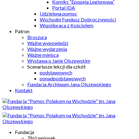
Komiks “Epopeja Legionowa”
Portal IDA
Udzielona pomoc
Wschodni Fundusz Dobroczynności
Współpraca z Kościołem
Patron
Broszura
Ważne wypowiedzi
Ważne wydarzenia
Ważne miejsca
Wystawa o Janie Olszewskim
Scenariusze lekcji dla szkół:
podstawowych
ponadpodstawowych
Fundacja Archiwum Jana Olszewskiego
Kontakt
Fundacja
Złóż wniosek