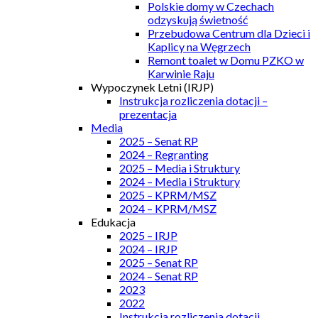
Polskie domy w Czechach
odzyskują świetność
Przebudowa Centrum dla Dzieci i
Kaplicy na Węgrzech
Remont toalet w Domu PZKO w
Karwinie Raju
Wypoczynek Letni (IRJP)
Instrukcja rozliczenia dotacji –
prezentacja
Media
2025 – Senat RP
2024 – Regranting
2025 – Media i Struktury
2024 – Media i Struktury
2025 – KPRM/MSZ
2024 – KPRM/MSZ
Edukacja
2025 – IRJP
2024 – IRJP
2025 – Senat RP
2024 – Senat RP
2023
2022
Instrukcja rozliczenia dotacji