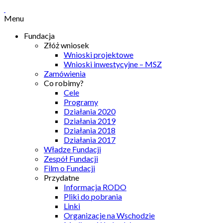
Menu
Fundacja
Złóż wniosek
Wnioski projektowe
Wnioski inwestycyjne – MSZ
Zamówienia
Co robimy?
Cele
Programy
Działania 2020
Działania 2019
Działania 2018
Działania 2017
Władze Fundacji
Zespół Fundacji
Film o Fundacji
Przydatne
Informacja RODO
Pliki do pobrania
Linki
Organizacje na Wschodzie