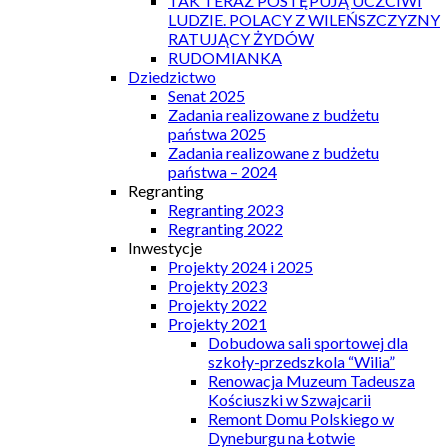
TAK TERAZ POSTĘPUJĄ UCZCIWI
LUDZIE. POLACY Z WILEŃSZCZYZNY
RATUJĄCY ŻYDÓW
RUDOMIANKA
Dziedzictwo
Senat 2025
Zadania realizowane z budżetu
państwa 2025
Zadania realizowane z budżetu
państwa – 2024
Regranting
Regranting 2023
Regranting 2022
Inwestycje
Projekty 2024 i 2025
Projekty 2023
Projekty 2022
Projekty 2021
Dobudowa sali sportowej dla
szkoły-przedszkola “Wilia”
Renowacja Muzeum Tadeusza
Kościuszki w Szwajcarii
Remont Domu Polskiego w
Dyneburgu na Łotwie