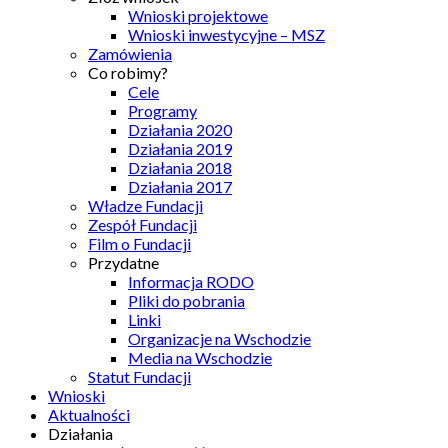
Wnioski projektowe
Wnioski inwestycyjne – MSZ
Zamówienia
Co robimy?
Cele
Programy
Działania 2020
Działania 2019
Działania 2018
Działania 2017
Władze Fundacji
Zespół Fundacji
Film o Fundacji
Przydatne
Informacja RODO
Pliki do pobrania
Linki
Organizacje na Wschodzie
Media na Wschodzie
Statut Fundacji
Wnioski
Aktualności
Działania