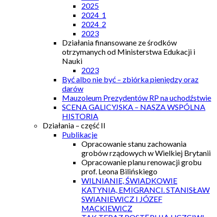
2025
2024_1
2024_2
2023
Działania finansowane ze środków
otrzymanych od Ministerstwa Edukacji i
Nauki
2023
Być albo nie być – zbiórka pieniędzy oraz
darów
Mauzoleum Prezydentów RP na uchodźstwie
SCENA GALICYJSKA – NASZA WSPÓLNA
HISTORIA
Działania – część II
Publikacje
Opracowanie stanu zachowania
grobów rządowych w Wielkiej Brytanii
Opracowanie planu renowacji grobu
prof. Leona Bilińskiego
WILNIANIE, ŚWIADKOWIE
KATYNIA, EMIGRANCI. STANISŁAW
SWIANIEWICZ I JÓZEF
MACKIEWICZ