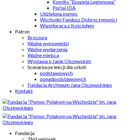
Komiks “Epopeja Legionowa”
Portal IDA
Udzielona pomoc
Wschodni Fundusz Dobroczynności
Współpraca z Kościołem
Patron
Broszura
Ważne wypowiedzi
Ważne wydarzenia
Ważne miejsca
Wystawa o Janie Olszewskim
Scenariusze lekcji dla szkół:
podstawowych
ponadpodstawowych
Fundacja Archiwum Jana Olszewskiego
Kontakt
Fundacja
Złóż wniosek