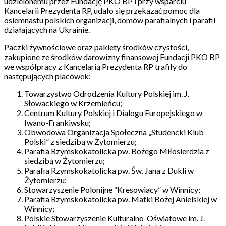
udzielonemu przez Fundację PKO BP i przy wsparciu
Kancelarii Prezydenta RP, udało się przekazać pomoc dla
osiemnastu polskich organizacji, domów parafialnych i parafii
działających na Ukrainie.
Paczki żywnościowe oraz pakiety środków czystości,
zakupione ze środków darowizny finansowej Fundacji PKO BP
we współpracy z Kancelarią Prezydenta RP trafiły do
następujących placówek:
Towarzystwo Odrodzenia Kultury Polskiej im. J.
Słowackiego w Krzemieńcu;
Centrum Kultury Polskiej i Dialogu Europejskiego w
Iwano-Frankiwsku;
Obwodowa Organizacja Społeczna „Studencki Klub
Polski” z siedzibą w Żytomierzu;
Parafia Rzymskokatolicka pw. Bożego Miłosierdzia z
siedzibą w Żytomierzu;
Parafia Rzymskokatolicka pw. Św. Jana z Dukli w
Żytomierzu;
Stowarzyszenie Polonijne “Kresowiacy” w Winnicy;
Parafia Rzymskokatolicka pw. Matki Bożej Anielskiej w
Winnicy;
Polskie Stowarzyszenie Kulturalno-Oświatowe im. J.