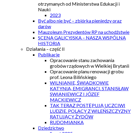
otrzymanych od Ministerstwa Edukacji i
Nauki
2023
Być albo nie być – zbiórka pieniędzy oraz
darów
Mauzoleum Prezydentów RP na uchodźstwie
SCENA GALICYJSKA – NASZA WSPÓLNA
HISTORIA
Działania – część II
Publikacje
Opracowanie stanu zachowania
grobów rządowych w Wielkiej Brytanii
Opracowanie planu renowacji grobu
prof. Leona Bilińskiego
WILNIANIE, ŚWIADKOWIE
KATYNIA, EMIGRANCI. STANISŁAW
SWIANIEWICZ I JÓZEF
MACKIEWICZ
TAK TERAZ POSTĘPUJĄ UCZCIWI
LUDZIE. POLACY Z WILEŃSZCZYZNY
RATUJĄCY ŻYDÓW
RUDOMIANKA
Dziedzictwo