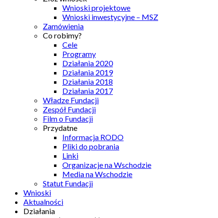
Wnioski projektowe
Wnioski inwestycyjne – MSZ
Zamówienia
Co robimy?
Cele
Programy
Działania 2020
Działania 2019
Działania 2018
Działania 2017
Władze Fundacji
Zespół Fundacji
Film o Fundacji
Przydatne
Informacja RODO
Pliki do pobrania
Linki
Organizacje na Wschodzie
Media na Wschodzie
Statut Fundacji
Wnioski
Aktualności
Działania