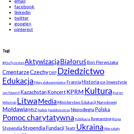
email
facebook
linkedin
twitter
google+
pinterest
Tagi
Białoruś
Aktywizacja
Bon Pierwszaka
#KtoTyJesteś
Dziedzictwo
Czechy
Cmentarze
DKP
Edukacja
Historia
Francja
Inwestycje
Filmy dokumentalne
IDA
Kultura
KPRM
Kazachstan
Koncert
Kurier
Jan Paweł II
Litwa
Media
Ministerstwo Edukacji Narodowej
Wileński
Mołdawia
Polska
Niepodległa
MSZ
Nabór
Naddniestrze
Pomoc charytatywna
Regranting
Rosja
Publikacja
Ukraina
Stypendia Fundacji
Stypendia
Teatr
Warsztaty