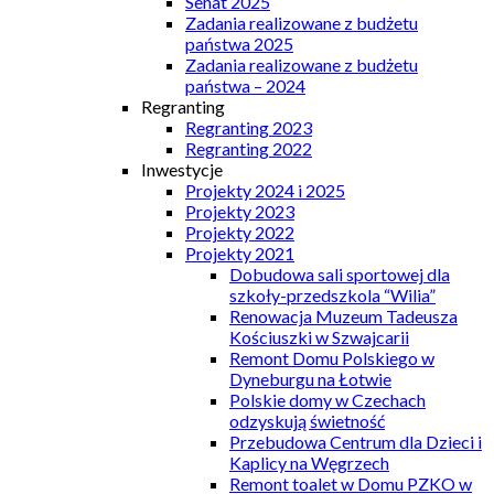
Senat 2025
Zadania realizowane z budżetu
państwa 2025
Zadania realizowane z budżetu
państwa – 2024
Regranting
Regranting 2023
Regranting 2022
Inwestycje
Projekty 2024 i 2025
Projekty 2023
Projekty 2022
Projekty 2021
Dobudowa sali sportowej dla
szkoły-przedszkola “Wilia”
Renowacja Muzeum Tadeusza
Kościuszki w Szwajcarii
Remont Domu Polskiego w
Dyneburgu na Łotwie
Polskie domy w Czechach
odzyskują świetność
Przebudowa Centrum dla Dzieci i
Kaplicy na Węgrzech
Remont toalet w Domu PZKO w