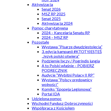
Aktywizacja
Senat 2026
MSZ RP 2025
Senat 2025
Aktywizacja 2024
Pomoc charytatywna
2024 – Kancelaria Senatu RP
2024 – MSZ RP
Pozostałe
Wystawa “Pisarze dwudziestolecia”
3. edycja kampanii #KTOTYJESTEŚ
„Język polski otwiera”
Podziemie łączy / Pogrindis jungia
A to Polski właśnie – POBIERZ
PODRECZNIK
Audycje “Wybitni Polacy II RP”
Wystawa “Polscy orędownicy
wolności”
Komiks “Epopeja Legionowa”
Portal IDA
Udzielona pomoc
Wschodni Fundusz Dobroczynności
Współpraca z Kościołem