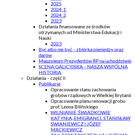
2025
2024_1
2024_2
2023
Działania finansowane ze środków
otrzymanych od Ministerstwa Edukacji i
Nauki
2023
Być albo nie być – zbiórka pieniędzy oraz
darów
Mauzoleum Prezydentów RP na uchodźstwie
SCENA GALICYJSKA – NASZA WSPÓLNA
HISTORIA
Działania – część II
Publikacje
Opracowanie stanu zachowania
grobów rządowych w Wielkiej Brytanii
Opracowanie planu renowacji grobu
prof. Leona Bilińskiego
WILNIANIE, ŚWIADKOWIE
KATYNIA, EMIGRANCI. STANISŁAW
SWIANIEWICZ I JÓZEF
MACKIEWICZ