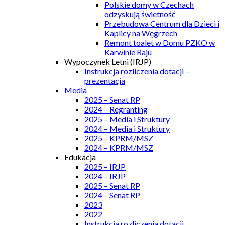
Polskie domy w Czechach
odzyskują świetność
Przebudowa Centrum dla Dzieci i
Kaplicy na Węgrzech
Remont toalet w Domu PZKO w
Karwinie Raju
Wypoczynek Letni (IRJP)
Instrukcja rozliczenia dotacji –
prezentacja
Media
2025 – Senat RP
2024 – Regranting
2025 – Media i Struktury
2024 – Media i Struktury
2025 – KPRM/MSZ
2024 – KPRM/MSZ
Edukacja
2025 – IRJP
2024 – IRJP
2025 – Senat RP
2024 – Senat RP
2023
2022
Instrukcja rozliczenia dotacji