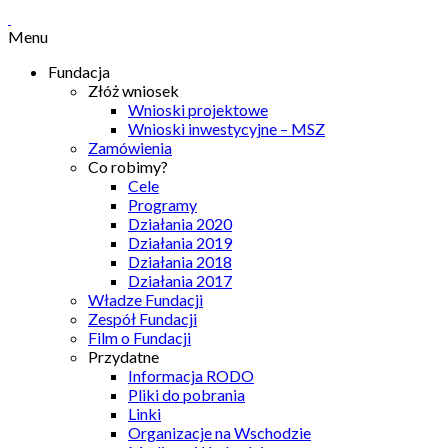
Menu
Fundacja
Złóż wniosek
Wnioski projektowe
Wnioski inwestycyjne – MSZ
Zamówienia
Co robimy?
Cele
Programy
Działania 2020
Działania 2019
Działania 2018
Działania 2017
Władze Fundacji
Zespół Fundacji
Film o Fundacji
Przydatne
Informacja RODO
Pliki do pobrania
Linki
Organizacje na Wschodzie