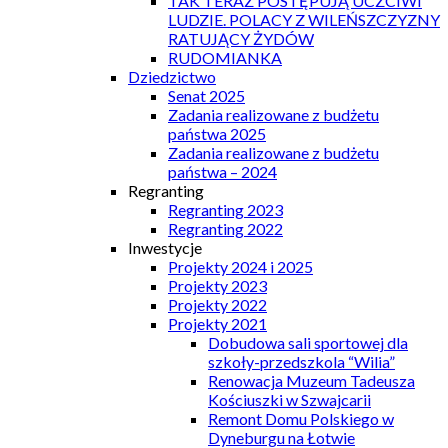
TAK TERAZ POSTĘPUJĄ UCZCIWI
LUDZIE. POLACY Z WILEŃSZCZYZNY
RATUJĄCY ŻYDÓW
RUDOMIANKA
Dziedzictwo
Senat 2025
Zadania realizowane z budżetu
państwa 2025
Zadania realizowane z budżetu
państwa – 2024
Regranting
Regranting 2023
Regranting 2022
Inwestycje
Projekty 2024 i 2025
Projekty 2023
Projekty 2022
Projekty 2021
Dobudowa sali sportowej dla
szkoły-przedszkola “Wilia”
Renowacja Muzeum Tadeusza
Kościuszki w Szwajcarii
Remont Domu Polskiego w
Dyneburgu na Łotwie