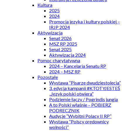
Kultura
2025
2024
Promocja języka i kultury polskiej –
IRJP 2024
Aktywizacja
Senat 2026
MSZ RP 2025
Senat 2025
Aktywizacja 2024
Pomoc charytatywna
2024 – Kancelaria Senatu RP
2024 – MSZ RP
Pozostałe
Wystawa “Pisarze dwudziestolecia”
3. edycja kampanii #KTOTYJESTEŚ
„Język polski otwiera”
Podziemie łączy / Pogrindis jungia
A to Polski właśnie – POBIERZ
PODRECZNIK
Audycje “Wybitni Polacy II RP”
Wystawa “Polscy orędownicy
wolności”