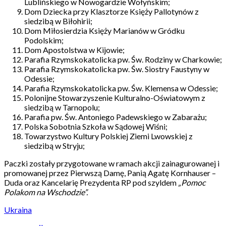
Lublińskiego w Nowogardzie Wołyńskim;
Dom Dziecka przy Klasztorze Księży Pallotynów z
siedzibą w Biłohirii;
Dom Miłosierdzia Księży Marianów w Gródku
Podolskim;
Dom Apostolstwa w Kijowie;
Parafia Rzymskokatolicka pw. Św. Rodziny w Charkowie;
Parafia Rzymskokatolicka pw. Św. Siostry Faustyny w
Odessie;
Parafia Rzymskokatolicka pw. Św. Klemensa w Odessie;
Polonijne Stowarzyszenie Kulturalno-Oświatowym z
siedzibą w Tarnopolu;
Parafia pw. Św. Antoniego Padewskiego w Zabarażu;
Polska Sobotnia Szkoła w Sądowej Wiśni;
Towarzystwo Kultury Polskiej Ziemi Lwowskiej z
siedzibą w Stryju;
Paczki zostały przygotowane w ramach akcji zainagurowanej i
promowanej przez Pierwszą Damę, Panią Agatę Kornhauser –
Duda oraz Kancelarię Prezydenta RP pod szyldem
„Pomoc
Polakom na Wschodzie”.
Ukraina