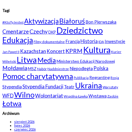
Tagi
Białoruś
Aktywizacja
Bon Pierwszaka
#KtoTyJesteś
Dziedzictwo
Czechy
Cmentarze
DKP
Edukacja
Historia
Francja
Inwestycje
Filmy dokumentalne
IDA
Kultura
KPRM
Kazachstan
Koncert
Kurier
Jan Paweł II
Litwa
Media
Ministerstwo Edukacji Narodowej
Wileński
Mołdawia
Polska
Niepodległa
MSZ
Nabór
Naddniestrze
Pomoc charytatywna
Regranting
Rosja
Publikacja
Ukraina
Stypendia Fundacji
Stypendia
Teatr
Warsztaty
Wilno
WFD
Wolontariat
Wystawa
Wspólna Ławka
Zaolzie
Łotwa
Archiwum
sierpień 2026
lipiec 2026
czerwiec 2026