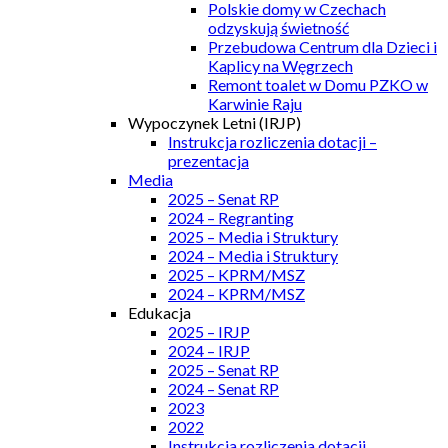
Polskie domy w Czechach
odzyskują świetność
Przebudowa Centrum dla Dzieci i
Kaplicy na Węgrzech
Remont toalet w Domu PZKO w
Karwinie Raju
Wypoczynek Letni (IRJP)
Instrukcja rozliczenia dotacji –
prezentacja
Media
2025 – Senat RP
2024 – Regranting
2025 – Media i Struktury
2024 – Media i Struktury
2025 – KPRM/MSZ
2024 – KPRM/MSZ
Edukacja
2025 – IRJP
2024 – IRJP
2025 – Senat RP
2024 – Senat RP
2023
2022
Instrukcja rozliczenia dotacji