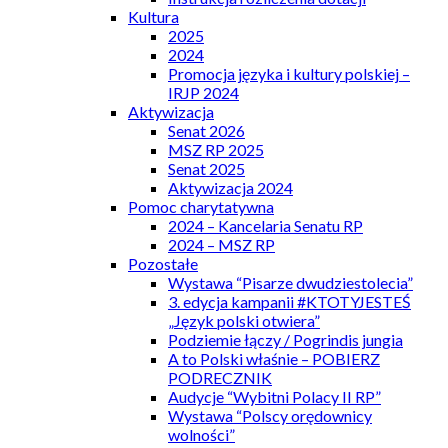
Kultura
2025
2024
Promocja języka i kultury polskiej –
IRJP 2024
Aktywizacja
Senat 2026
MSZ RP 2025
Senat 2025
Aktywizacja 2024
Pomoc charytatywna
2024 – Kancelaria Senatu RP
2024 – MSZ RP
Pozostałe
Wystawa “Pisarze dwudziestolecia”
3. edycja kampanii #KTOTYJESTEŚ
„Język polski otwiera”
Podziemie łączy / Pogrindis jungia
A to Polski właśnie – POBIERZ
PODRECZNIK
Audycje “Wybitni Polacy II RP”
Wystawa “Polscy orędownicy
wolności”