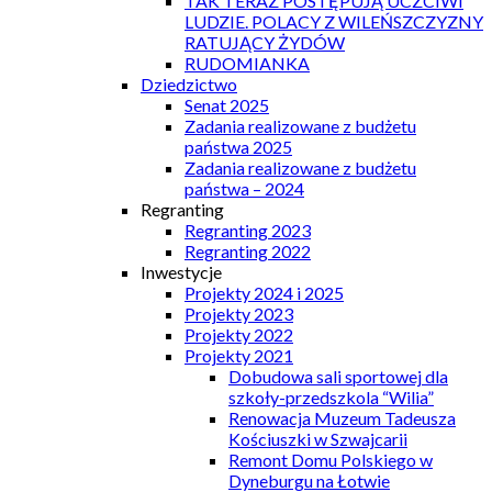
TAK TERAZ POSTĘPUJĄ UCZCIWI
LUDZIE. POLACY Z WILEŃSZCZYZNY
RATUJĄCY ŻYDÓW
RUDOMIANKA
Dziedzictwo
Senat 2025
Zadania realizowane z budżetu
państwa 2025
Zadania realizowane z budżetu
państwa – 2024
Regranting
Regranting 2023
Regranting 2022
Inwestycje
Projekty 2024 i 2025
Projekty 2023
Projekty 2022
Projekty 2021
Dobudowa sali sportowej dla
szkoły-przedszkola “Wilia”
Renowacja Muzeum Tadeusza
Kościuszki w Szwajcarii
Remont Domu Polskiego w
Dyneburgu na Łotwie