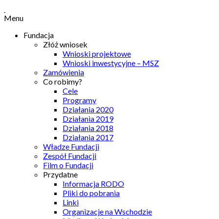
Menu
Fundacja
Złóż wniosek
Wnioski projektowe
Wnioski inwestycyjne – MSZ
Zamówienia
Co robimy?
Cele
Programy
Działania 2020
Działania 2019
Działania 2018
Działania 2017
Władze Fundacji
Zespół Fundacji
Film o Fundacji
Przydatne
Informacja RODO
Pliki do pobrania
Linki
Organizacje na Wschodzie