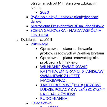
otrzymanych od Ministerstwa Edukacji i
Nauki
2023
Być albo nie być – zbiórka pieniędzy oraz
darów
Mauzoleum Prezydentów RP na uchodźstwie
SCENA GALICYJSKA – NASZA WSPÓLNA
HISTORIA
Działania – część II
Publikacje
Opracowanie stanu zachowania
grobów rządowych w Wielkiej Brytanii
Opracowanie planu renowacji grobu
prof. Leona Bilińskiego
WILNIANIE, ŚWIADKOWIE
KATYNIA, EMIGRANCI. STANISŁAW
SWIANIEWICZ I JÓZEF
MACKIEWICZ
TAK TERAZ POSTĘPUJĄ UCZCIWI
LUDZIE. POLACY Z WILEŃSZCZYZNY
RATUJĄCY ŻYDÓW
RUDOMIANKA
Dziedzictwo