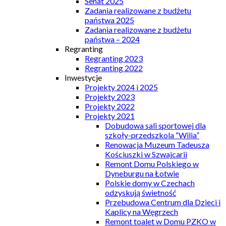
Senat 2025
Zadania realizowane z budżetu
państwa 2025
Zadania realizowane z budżetu
państwa – 2024
Regranting
Regranting 2023
Regranting 2022
Inwestycje
Projekty 2024 i 2025
Projekty 2023
Projekty 2022
Projekty 2021
Dobudowa sali sportowej dla
szkoły-przedszkola “Wilia”
Renowacja Muzeum Tadeusza
Kościuszki w Szwajcarii
Remont Domu Polskiego w
Dyneburgu na Łotwie
Polskie domy w Czechach
odzyskują świetność
Przebudowa Centrum dla Dzieci i
Kaplicy na Węgrzech
Remont toalet w Domu PZKO w