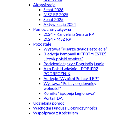
Aktywizacja
Senat 2026
MSZ RP 2025
Senat 2025
Aktywizacja 2024
Pomoc charytatywna
2024 – Kancelaria Senatu RP
2024 – MSZ RP
Pozostałe
Wystawa “Pisarze dwudziestolecia”
3. edycja kampanii #KTOTYJESTEŚ
„Język polski otwiera”
Podziemie łączy / Pogrindis jungia
A to Polski właśnie – POBIERZ
PODRECZNIK
Audycje “Wybitni Polacy II RP”
Wystawa “Polscy orędownicy
wolności”
Komiks “Epopeja Legionowa”
Portal IDA
Udzielona pomoc
Wschodni Fundusz Dobroczynności
Współpraca z Kościołem