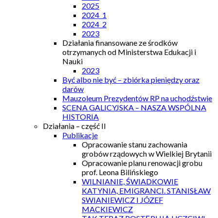
2025
2024_1
2024_2
2023
Działania finansowane ze środków
otrzymanych od Ministerstwa Edukacji i
Nauki
2023
Być albo nie być – zbiórka pieniędzy oraz
darów
Mauzoleum Prezydentów RP na uchodźstwie
SCENA GALICYJSKA – NASZA WSPÓLNA
HISTORIA
Działania – część II
Publikacje
Opracowanie stanu zachowania
grobów rządowych w Wielkiej Brytanii
Opracowanie planu renowacji grobu
prof. Leona Bilińskiego
WILNIANIE, ŚWIADKOWIE
KATYNIA, EMIGRANCI. STANISŁAW
SWIANIEWICZ I JÓZEF
MACKIEWICZ