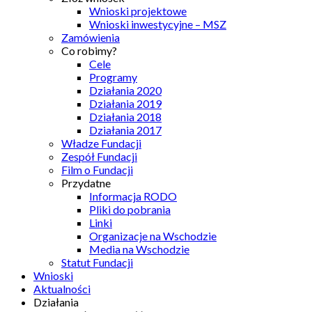
Wnioski projektowe
Wnioski inwestycyjne – MSZ
Zamówienia
Co robimy?
Cele
Programy
Działania 2020
Działania 2019
Działania 2018
Działania 2017
Władze Fundacji
Zespół Fundacji
Film o Fundacji
Przydatne
Informacja RODO
Pliki do pobrania
Linki
Organizacje na Wschodzie
Media na Wschodzie
Statut Fundacji
Wnioski
Aktualności
Działania