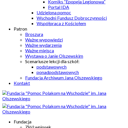
Komiks “Epopeja Legionowa”
Portal IDA
Udzielona pomoc
Wschodni Fundusz Dobroczynności
Współpraca z Kościołem
Patron
Broszura
Ważne wypowiedzi
Ważne wydarzenia
Ważne miejsca
Wystawa o Janie Olszewskim
Scenariusze lekcji dla szkół:
podstawowych
ponadpodstawowych
Fundacja Archiwum Jana Olszewskiego
Kontakt
Fundacja
Złóż wniosek