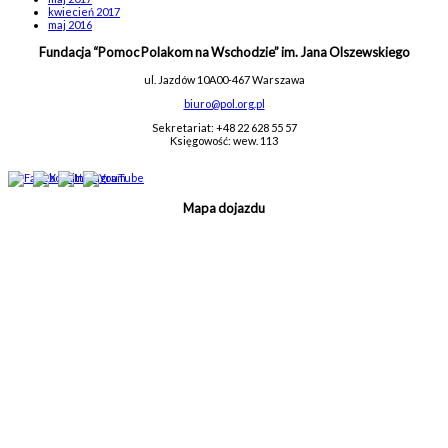
kwiecień 2017
maj 2016
Fundacja “Pomoc Polakom na Wschodzie” im. Jana Olszewskiego
ul. Jazdów 10A
00-467 Warszawa
biuro@pol.org.pl
Sekretariat: +48 22 628 55 57
Księgowość: wew. 113
Mapa dojazdu