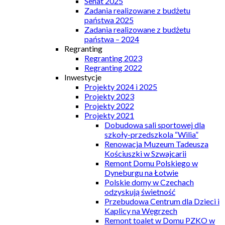
Senat 2025
Zadania realizowane z budżetu
państwa 2025
Zadania realizowane z budżetu
państwa – 2024
Regranting
Regranting 2023
Regranting 2022
Inwestycje
Projekty 2024 i 2025
Projekty 2023
Projekty 2022
Projekty 2021
Dobudowa sali sportowej dla
szkoły-przedszkola “Wilia”
Renowacja Muzeum Tadeusza
Kościuszki w Szwajcarii
Remont Domu Polskiego w
Dyneburgu na Łotwie
Polskie domy w Czechach
odzyskują świetność
Przebudowa Centrum dla Dzieci i
Kaplicy na Węgrzech
Remont toalet w Domu PZKO w