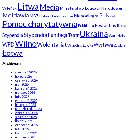
Litwa
Media
Ministerstwo Edukacji Narodowej
Wileński
Mołdawia
Polska
Niepodległa
MSZ
Nabór
Naddniestrze
Pomoc charytatywna
Regranting
Rosja
Publikacja
Ukraina
Stypendia Fundacji
Stypendia
Teatr
Warsztaty
Wilno
WFD
Wolontariat
Wystawa
Wspólna Ławka
Zaolzie
Łotwa
Archiwum
sierpień 2026
lipiec 2026
czerwiec 2026
maj 2026
kwiecień 2026
marzec 2026
luty 2026
grudzień 2025
listopad 2025
październik 2025
wrzesień 2025
sierpień 2025
lipiec 2025
czerwiec 2025
maj 2025
kwiecień 2025
marzec 2025