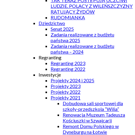
TAK TERAZ POSTĘPUJĄ UCZCIWI
LUDZIE. POLACY Z WILEŃSZCZYZNY
RATUJĄCY ŻYDÓW
RUDOMIANKA
Dziedzictwo
Senat 2025
Zadania realizowane z budżetu
państwa 2025
Zadania realizowane z budżetu
państwa – 2024
Regranting
Regranting 2023
Regranting 2022
Inwestycje
Projekty 2024 i 2025
Projekty 2023
Projekty 2022
Projekty 2021
Dobudowa sali sportowej dla
szkoły-przedszkola “Wilia”
Renowacja Muzeum Tadeusza
Kościuszki w Szwajcarii
Remont Domu Polskiego w
Dyneburgu na Łotwie