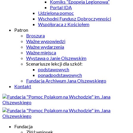
Komiks “Epopeja Legionowa”
Portal IDA
Udzielona pomoc
Wschodni Fundusz Dobroczynności
Współpraca z Kościołem
Patron
Broszura
Ważne wypowiedzi
Ważne wydarzenia
Ważne miejsca
Wystawa o Janie Olszewskim
Scenariusze lekcji dla szkół:
podstawowych
ponadpodstawowych
Fundacja Archiwum Jana Olszewskiego
Kontakt
Fundacja
Złóż wniosek