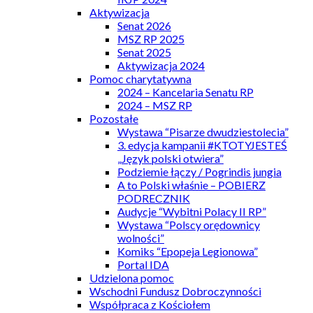
Aktywizacja
Senat 2026
MSZ RP 2025
Senat 2025
Aktywizacja 2024
Pomoc charytatywna
2024 – Kancelaria Senatu RP
2024 – MSZ RP
Pozostałe
Wystawa “Pisarze dwudziestolecia”
3. edycja kampanii #KTOTYJESTEŚ
„Język polski otwiera”
Podziemie łączy / Pogrindis jungia
A to Polski właśnie – POBIERZ
PODRECZNIK
Audycje “Wybitni Polacy II RP”
Wystawa “Polscy orędownicy
wolności”
Komiks “Epopeja Legionowa”
Portal IDA
Udzielona pomoc
Wschodni Fundusz Dobroczynności
Współpraca z Kościołem