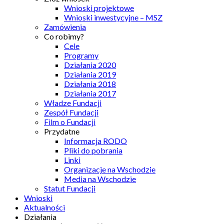
Wnioski projektowe
Wnioski inwestycyjne – MSZ
Zamówienia
Co robimy?
Cele
Programy
Działania 2020
Działania 2019
Działania 2018
Działania 2017
Władze Fundacji
Zespół Fundacji
Film o Fundacji
Przydatne
Informacja RODO
Pliki do pobrania
Linki
Organizacje na Wschodzie
Media na Wschodzie
Statut Fundacji
Wnioski
Aktualności
Działania