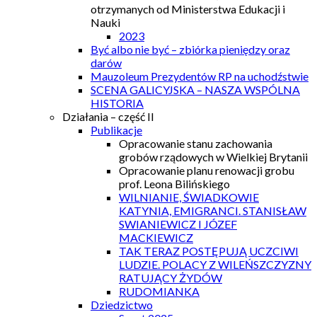
otrzymanych od Ministerstwa Edukacji i
Nauki
2023
Być albo nie być – zbiórka pieniędzy oraz
darów
Mauzoleum Prezydentów RP na uchodźstwie
SCENA GALICYJSKA – NASZA WSPÓLNA
HISTORIA
Działania – część II
Publikacje
Opracowanie stanu zachowania
grobów rządowych w Wielkiej Brytanii
Opracowanie planu renowacji grobu
prof. Leona Bilińskiego
WILNIANIE, ŚWIADKOWIE
KATYNIA, EMIGRANCI. STANISŁAW
SWIANIEWICZ I JÓZEF
MACKIEWICZ
TAK TERAZ POSTĘPUJĄ UCZCIWI
LUDZIE. POLACY Z WILEŃSZCZYZNY
RATUJĄCY ŻYDÓW
RUDOMIANKA
Dziedzictwo