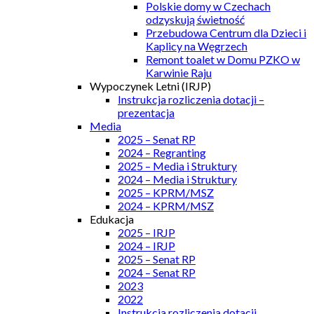
Polskie domy w Czechach
odzyskują świetność
Przebudowa Centrum dla Dzieci i
Kaplicy na Węgrzech
Remont toalet w Domu PZKO w
Karwinie Raju
Wypoczynek Letni (IRJP)
Instrukcja rozliczenia dotacji –
prezentacja
Media
2025 – Senat RP
2024 – Regranting
2025 – Media i Struktury
2024 – Media i Struktury
2025 – KPRM/MSZ
2024 – KPRM/MSZ
Edukacja
2025 – IRJP
2024 – IRJP
2025 – Senat RP
2024 – Senat RP
2023
2022
Instrukcja rozliczenia dotacji