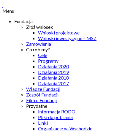
Menu
Fundacja
Złóż wniosek
Wnioski projektowe
Wnioski inwestycyjne – MSZ
Zamówienia
Co robimy?
Cele
Programy
Działania 2020
Działania 2019
Działania 2018
Działania 2017
Władze Fundacji
Zespół Fundacji
Film o Fundacji
Przydatne
Informacja RODO
Pliki do pobrania
Linki
Organizacje na Wschodzie