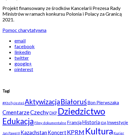
Projekt finansowany ze środków Kancelarii Prezesa Rady
Ministrów w ramach konkursu Polonia i Polacy za Granicą
2021.
Pomoc charytatywna
email
facebook
linkedin
twitter
google+
pinterest
Tagi
Białoruś
Aktywizacja
Bon Pierwszaka
#KtoTyJesteś
Dziedzictwo
Czechy
Cmentarze
DKP
Edukacja
Historia
Francja
Inwestycje
Filmy dokumentalne
IDA
Kultura
KPRM
Kazachstan
Koncert
Kurier
Jan Paweł II