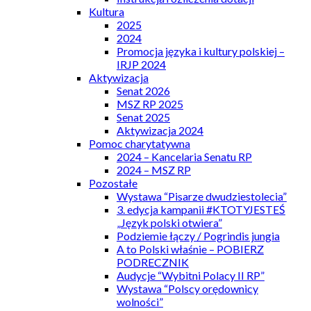
Kultura
2025
2024
Promocja języka i kultury polskiej –
IRJP 2024
Aktywizacja
Senat 2026
MSZ RP 2025
Senat 2025
Aktywizacja 2024
Pomoc charytatywna
2024 – Kancelaria Senatu RP
2024 – MSZ RP
Pozostałe
Wystawa “Pisarze dwudziestolecia”
3. edycja kampanii #KTOTYJESTEŚ
„Język polski otwiera”
Podziemie łączy / Pogrindis jungia
A to Polski właśnie – POBIERZ
PODRECZNIK
Audycje “Wybitni Polacy II RP”
Wystawa “Polscy orędownicy
wolności”