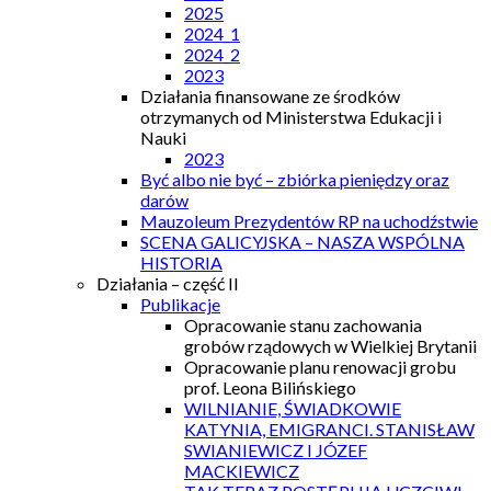
2025
2024_1
2024_2
2023
Działania finansowane ze środków
otrzymanych od Ministerstwa Edukacji i
Nauki
2023
Być albo nie być – zbiórka pieniędzy oraz
darów
Mauzoleum Prezydentów RP na uchodźstwie
SCENA GALICYJSKA – NASZA WSPÓLNA
HISTORIA
Działania – część II
Publikacje
Opracowanie stanu zachowania
grobów rządowych w Wielkiej Brytanii
Opracowanie planu renowacji grobu
prof. Leona Bilińskiego
WILNIANIE, ŚWIADKOWIE
KATYNIA, EMIGRANCI. STANISŁAW
SWIANIEWICZ I JÓZEF
MACKIEWICZ