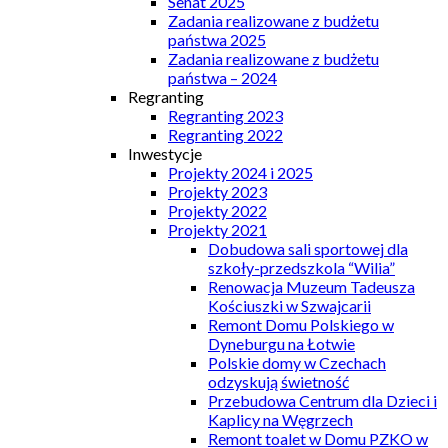
Senat 2025
Zadania realizowane z budżetu
państwa 2025
Zadania realizowane z budżetu
państwa – 2024
Regranting
Regranting 2023
Regranting 2022
Inwestycje
Projekty 2024 i 2025
Projekty 2023
Projekty 2022
Projekty 2021
Dobudowa sali sportowej dla
szkoły-przedszkola “Wilia”
Renowacja Muzeum Tadeusza
Kościuszki w Szwajcarii
Remont Domu Polskiego w
Dyneburgu na Łotwie
Polskie domy w Czechach
odzyskują świetność
Przebudowa Centrum dla Dzieci i
Kaplicy na Węgrzech
Remont toalet w Domu PZKO w