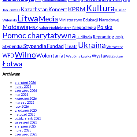
Kultura
KPRM
Kazachstan
Koncert
Kurier
Jan Paweł II
Litwa
Media
Ministerstwo Edukacji Narodowej
Wileński
Mołdawia
Polska
Niepodległa
MSZ
Nabór
Naddniestrze
Pomoc charytatywna
Regranting
Rosja
Publikacja
Ukraina
Stypendia Fundacji
Stypendia
Teatr
Warsztaty
Wilno
WFD
Wolontariat
Wystawa
Wspólna Ławka
Zaolzie
Łotwa
Archiwum
sierpień 2026
lipiec 2026
czerwiec 2026
maj 2026
kwiecień 2026
marzec 2026
luty 2026
grudzień 2025
listopad 2025
październik 2025
wrzesień 2025
sierpień 2025
lipiec 2025
czerwiec 2025