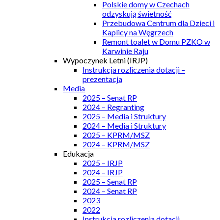
Polskie domy w Czechach
odzyskują świetność
Przebudowa Centrum dla Dzieci i
Kaplicy na Węgrzech
Remont toalet w Domu PZKO w
Karwinie Raju
Wypoczynek Letni (IRJP)
Instrukcja rozliczenia dotacji –
prezentacja
Media
2025 – Senat RP
2024 – Regranting
2025 – Media i Struktury
2024 – Media i Struktury
2025 – KPRM/MSZ
2024 – KPRM/MSZ
Edukacja
2025 – IRJP
2024 – IRJP
2025 – Senat RP
2024 – Senat RP
2023
2022
Instrukcja rozliczenia dotacji