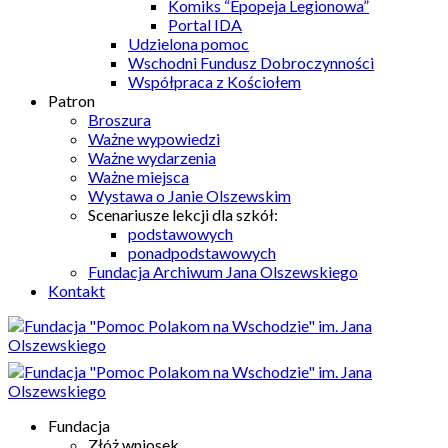
Komiks “Epopeja Legionowa”
Portal IDA
Udzielona pomoc
Wschodni Fundusz Dobroczynności
Współpraca z Kościołem
Patron
Broszura
Ważne wypowiedzi
Ważne wydarzenia
Ważne miejsca
Wystawa o Janie Olszewskim
Scenariusze lekcji dla szkół:
podstawowych
ponadpodstawowych
Fundacja Archiwum Jana Olszewskiego
Kontakt
Fundacja
Złóż wniosek