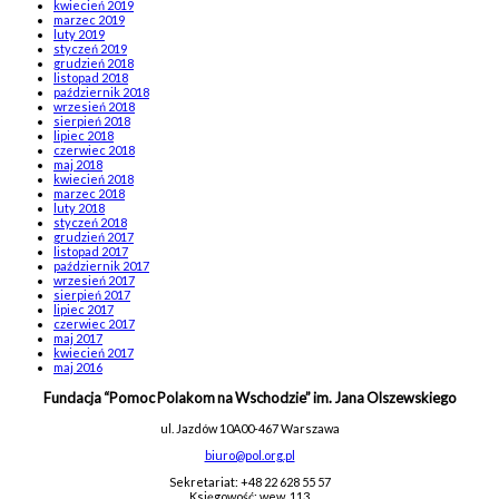
kwiecień 2019
marzec 2019
luty 2019
styczeń 2019
grudzień 2018
listopad 2018
październik 2018
wrzesień 2018
sierpień 2018
lipiec 2018
czerwiec 2018
maj 2018
kwiecień 2018
marzec 2018
luty 2018
styczeń 2018
grudzień 2017
listopad 2017
październik 2017
wrzesień 2017
sierpień 2017
lipiec 2017
czerwiec 2017
maj 2017
kwiecień 2017
maj 2016
Fundacja “Pomoc Polakom na Wschodzie” im. Jana Olszewskiego
ul. Jazdów 10A
00-467 Warszawa
biuro@pol.org.pl
Sekretariat: +48 22 628 55 57
Księgowość: wew. 113