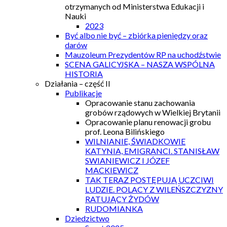
otrzymanych od Ministerstwa Edukacji i
Nauki
2023
Być albo nie być – zbiórka pieniędzy oraz
darów
Mauzoleum Prezydentów RP na uchodźstwie
SCENA GALICYJSKA – NASZA WSPÓLNA
HISTORIA
Działania – część II
Publikacje
Opracowanie stanu zachowania
grobów rządowych w Wielkiej Brytanii
Opracowanie planu renowacji grobu
prof. Leona Bilińskiego
WILNIANIE, ŚWIADKOWIE
KATYNIA, EMIGRANCI. STANISŁAW
SWIANIEWICZ I JÓZEF
MACKIEWICZ
TAK TERAZ POSTĘPUJĄ UCZCIWI
LUDZIE. POLACY Z WILEŃSZCZYZNY
RATUJĄCY ŻYDÓW
RUDOMIANKA
Dziedzictwo