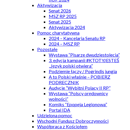
Aktywizacja
Senat 2026
MSZ RP 2025
Senat 2025
Aktywizacja 2024
Pomoc charytatywna
2024 – Kancelaria Senatu RP
2024 – MSZ RP
Pozostałe
Wystawa “Pisarze dwudziestolecia”
3. edycja kampanii #KTOTYJESTEŚ
„Język polski otwiera”
Podziemie łączy / Pogrindis jungia
A to Polski właśnie – POBIERZ
PODRECZNIK
Audycje “Wybitni Polacy II RP”
Wystawa “Polscy orędownicy
wolności”
Komiks “Epopeja Legionowa”
Portal IDA
Udzielona pomoc
Wschodni Fundusz Dobroczynności
Współpraca z Kościołem