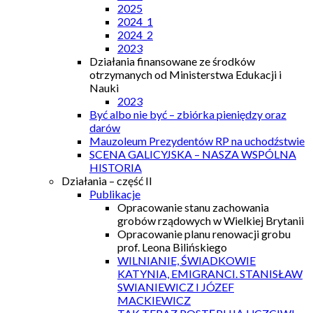
2025
2024_1
2024_2
2023
Działania finansowane ze środków
otrzymanych od Ministerstwa Edukacji i
Nauki
2023
Być albo nie być – zbiórka pieniędzy oraz
darów
Mauzoleum Prezydentów RP na uchodźstwie
SCENA GALICYJSKA – NASZA WSPÓLNA
HISTORIA
Działania – część II
Publikacje
Opracowanie stanu zachowania
grobów rządowych w Wielkiej Brytanii
Opracowanie planu renowacji grobu
prof. Leona Bilińskiego
WILNIANIE, ŚWIADKOWIE
KATYNIA, EMIGRANCI. STANISŁAW
SWIANIEWICZ I JÓZEF
MACKIEWICZ