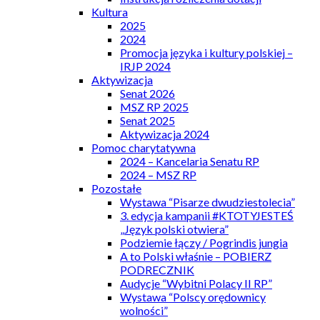
Kultura
2025
2024
Promocja języka i kultury polskiej –
IRJP 2024
Aktywizacja
Senat 2026
MSZ RP 2025
Senat 2025
Aktywizacja 2024
Pomoc charytatywna
2024 – Kancelaria Senatu RP
2024 – MSZ RP
Pozostałe
Wystawa “Pisarze dwudziestolecia”
3. edycja kampanii #KTOTYJESTEŚ
„Język polski otwiera”
Podziemie łączy / Pogrindis jungia
A to Polski właśnie – POBIERZ
PODRECZNIK
Audycje “Wybitni Polacy II RP”
Wystawa “Polscy orędownicy
wolności”