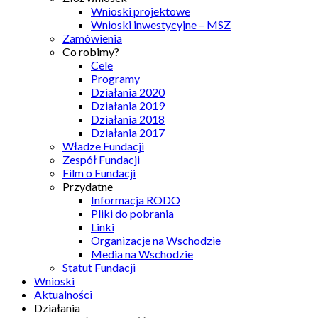
Wnioski projektowe
Wnioski inwestycyjne – MSZ
Zamówienia
Co robimy?
Cele
Programy
Działania 2020
Działania 2019
Działania 2018
Działania 2017
Władze Fundacji
Zespół Fundacji
Film o Fundacji
Przydatne
Informacja RODO
Pliki do pobrania
Linki
Organizacje na Wschodzie
Media na Wschodzie
Statut Fundacji
Wnioski
Aktualności
Działania