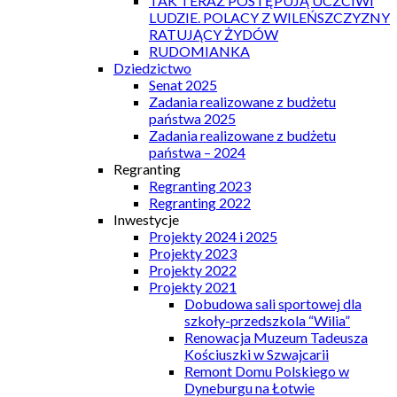
TAK TERAZ POSTĘPUJĄ UCZCIWI
LUDZIE. POLACY Z WILEŃSZCZYZNY
RATUJĄCY ŻYDÓW
RUDOMIANKA
Dziedzictwo
Senat 2025
Zadania realizowane z budżetu
państwa 2025
Zadania realizowane z budżetu
państwa – 2024
Regranting
Regranting 2023
Regranting 2022
Inwestycje
Projekty 2024 i 2025
Projekty 2023
Projekty 2022
Projekty 2021
Dobudowa sali sportowej dla
szkoły-przedszkola “Wilia”
Renowacja Muzeum Tadeusza
Kościuszki w Szwajcarii
Remont Domu Polskiego w
Dyneburgu na Łotwie