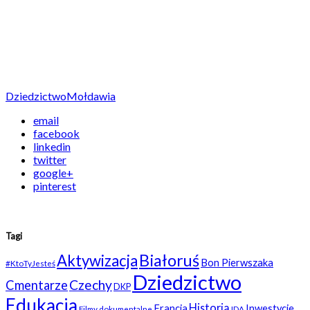
Dziedzictwo
Mołdawia
email
facebook
linkedin
twitter
google+
pinterest
Tagi
Białoruś
Aktywizacja
Bon Pierwszaka
#KtoTyJesteś
Dziedzictwo
Czechy
Cmentarze
DKP
Edukacja
Historia
Francja
Inwestycje
Filmy dokumentalne
IDA