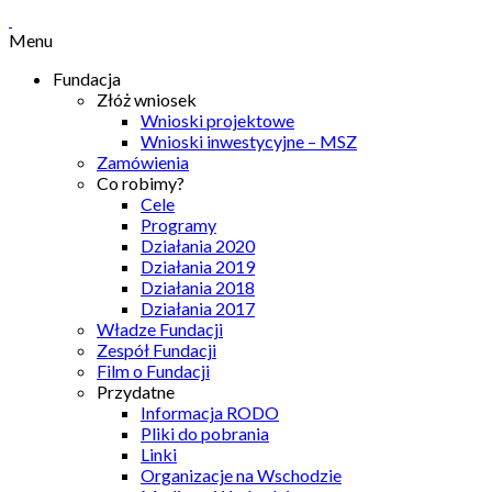
Menu
Fundacja
Złóż wniosek
Wnioski projektowe
Wnioski inwestycyjne – MSZ
Zamówienia
Co robimy?
Cele
Programy
Działania 2020
Działania 2019
Działania 2018
Działania 2017
Władze Fundacji
Zespół Fundacji
Film o Fundacji
Przydatne
Informacja RODO
Pliki do pobrania
Linki
Organizacje na Wschodzie