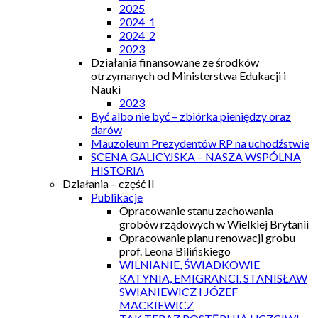
2025
2024_1
2024_2
2023
Działania finansowane ze środków
otrzymanych od Ministerstwa Edukacji i
Nauki
2023
Być albo nie być – zbiórka pieniędzy oraz
darów
Mauzoleum Prezydentów RP na uchodźstwie
SCENA GALICYJSKA – NASZA WSPÓLNA
HISTORIA
Działania – część II
Publikacje
Opracowanie stanu zachowania
grobów rządowych w Wielkiej Brytanii
Opracowanie planu renowacji grobu
prof. Leona Bilińskiego
WILNIANIE, ŚWIADKOWIE
KATYNIA, EMIGRANCI. STANISŁAW
SWIANIEWICZ I JÓZEF
MACKIEWICZ