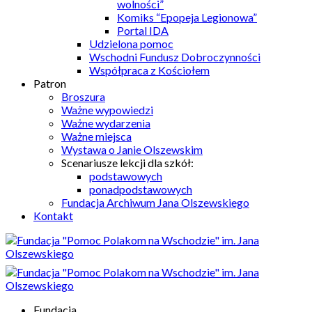
wolności”
Komiks “Epopeja Legionowa”
Portal IDA
Udzielona pomoc
Wschodni Fundusz Dobroczynności
Współpraca z Kościołem
Patron
Broszura
Ważne wypowiedzi
Ważne wydarzenia
Ważne miejsca
Wystawa o Janie Olszewskim
Scenariusze lekcji dla szkół:
podstawowych
ponadpodstawowych
Fundacja Archiwum Jana Olszewskiego
Kontakt
Fundacja