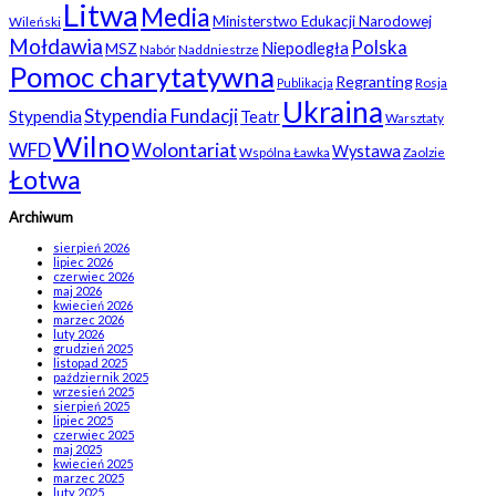
Litwa
Media
Ministerstwo Edukacji Narodowej
Wileński
Mołdawia
Polska
Niepodległa
MSZ
Nabór
Naddniestrze
Pomoc charytatywna
Regranting
Rosja
Publikacja
Ukraina
Stypendia Fundacji
Stypendia
Teatr
Warsztaty
Wilno
WFD
Wolontariat
Wystawa
Wspólna Ławka
Zaolzie
Łotwa
Archiwum
sierpień 2026
lipiec 2026
czerwiec 2026
maj 2026
kwiecień 2026
marzec 2026
luty 2026
grudzień 2025
listopad 2025
październik 2025
wrzesień 2025
sierpień 2025
lipiec 2025
czerwiec 2025
maj 2025
kwiecień 2025
marzec 2025
luty 2025