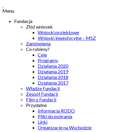
Menu
Fundacja
Złóż wniosek
Wnioski projektowe
Wnioski inwestycyjne – MSZ
Zamówienia
Co robimy?
Cele
Programy
Działania 2020
Działania 2019
Działania 2018
Działania 2017
Władze Fundacji
Zespół Fundacji
Film o Fundacji
Przydatne
Informacja RODO
Pliki do pobrania
Linki
Organizacje na Wschodzie