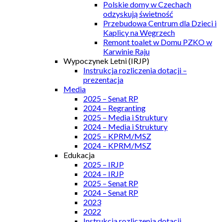
Polskie domy w Czechach
odzyskują świetność
Przebudowa Centrum dla Dzieci i
Kaplicy na Węgrzech
Remont toalet w Domu PZKO w
Karwinie Raju
Wypoczynek Letni (IRJP)
Instrukcja rozliczenia dotacji –
prezentacja
Media
2025 – Senat RP
2024 – Regranting
2025 – Media i Struktury
2024 – Media i Struktury
2025 – KPRM/MSZ
2024 – KPRM/MSZ
Edukacja
2025 – IRJP
2024 – IRJP
2025 – Senat RP
2024 – Senat RP
2023
2022
Instrukcja rozliczenia dotacji