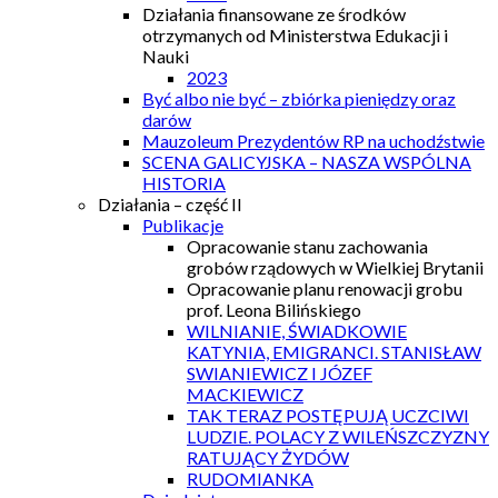
Działania finansowane ze środków
otrzymanych od Ministerstwa Edukacji i
Nauki
2023
Być albo nie być – zbiórka pieniędzy oraz
darów
Mauzoleum Prezydentów RP na uchodźstwie
SCENA GALICYJSKA – NASZA WSPÓLNA
HISTORIA
Działania – część II
Publikacje
Opracowanie stanu zachowania
grobów rządowych w Wielkiej Brytanii
Opracowanie planu renowacji grobu
prof. Leona Bilińskiego
WILNIANIE, ŚWIADKOWIE
KATYNIA, EMIGRANCI. STANISŁAW
SWIANIEWICZ I JÓZEF
MACKIEWICZ
TAK TERAZ POSTĘPUJĄ UCZCIWI
LUDZIE. POLACY Z WILEŃSZCZYZNY
RATUJĄCY ŻYDÓW
RUDOMIANKA