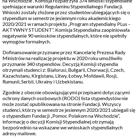
na Wschodzie”. Komisja rozpatrzyła 374 wnioski stypendialne
spełniające warunki Regulaminu Stypendialnego Fundacji.
Wnioski zostały złożone przez studentów ubiegających się o
stypendium w semestrze jesiennym roku akademickiego
2020/2021 w ramach projektu „Program stypendialny PLus –
AKTYWNY STUDENT”. Komisja Stypendialna zaopiniowała
negatywnie 90 wniosków stypendialnych, które nie spełniły
wymogów formalnych.
Dofinansowanie przyznane przez Kancelarię Prezesa Rady
Ministrów na realizację projektu w 2020 roku umożliwiło
przyznanie 340 stypendiów. Decyzją Komisji stypendia
otrzymali studenci z: Białorusi, Bułgarii, Chorwacji, Czech,
Kazachstanu, Kirgistanu, Litwy, Łotwy, Mołdawii, Rosji,
Rumunii, Serbii, Ukrainy i Uzbekistanu.
Zgodnie z obecnie obowiązującymi przepisami dotyczącymi
ochrony danych osobowych (RODO) lista stypendystów nie
może zostać opublikowana na stronie Fundacji. Wszyscy
studenci, którzy w semestrze jesiennym 2020/2021 ubiegali się
o stypendium Fundacji „Pomoc Polakom na Wschodzie”,
informację o decyzji Komisji Stypendialnej otrzymają
bezpośrednio na wskazane we wnioskach stypendialnych
adresy mailowe.