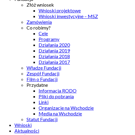
Złóż wniosek
Wnioski projektowe
Wnioski inwestycyjne – MSZ
Zamówienia
Co robimy?
Cele
Programy
Działania 2020
Działania 2019
Działania 2018
Działania 2017
Władze Fundacji
Zespół Fundacji
Film o Fundacji
Przydatne
Informacja RODO
Pliki do pobrania
Linki
Organizacje na Wschodzie
Media na Wschodzie
Statut Fundacji
Wnioski
Aktualności