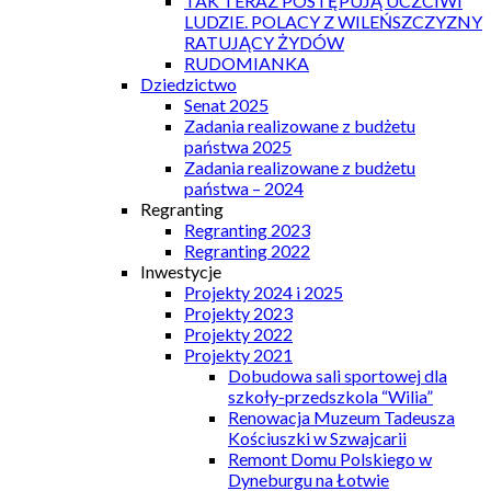
TAK TERAZ POSTĘPUJĄ UCZCIWI
LUDZIE. POLACY Z WILEŃSZCZYZNY
RATUJĄCY ŻYDÓW
RUDOMIANKA
Dziedzictwo
Senat 2025
Zadania realizowane z budżetu
państwa 2025
Zadania realizowane z budżetu
państwa – 2024
Regranting
Regranting 2023
Regranting 2022
Inwestycje
Projekty 2024 i 2025
Projekty 2023
Projekty 2022
Projekty 2021
Dobudowa sali sportowej dla
szkoły-przedszkola “Wilia”
Renowacja Muzeum Tadeusza
Kościuszki w Szwajcarii
Remont Domu Polskiego w
Dyneburgu na Łotwie