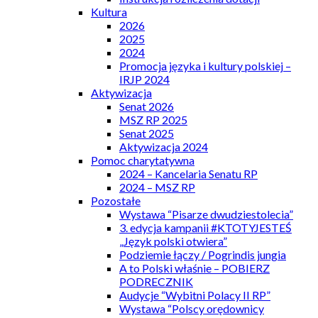
Kultura
2026
2025
2024
Promocja języka i kultury polskiej –
IRJP 2024
Aktywizacja
Senat 2026
MSZ RP 2025
Senat 2025
Aktywizacja 2024
Pomoc charytatywna
2024 – Kancelaria Senatu RP
2024 – MSZ RP
Pozostałe
Wystawa “Pisarze dwudziestolecia”
3. edycja kampanii #KTOTYJESTEŚ
„Język polski otwiera”
Podziemie łączy / Pogrindis jungia
A to Polski właśnie – POBIERZ
PODRECZNIK
Audycje “Wybitni Polacy II RP”
Wystawa “Polscy orędownicy