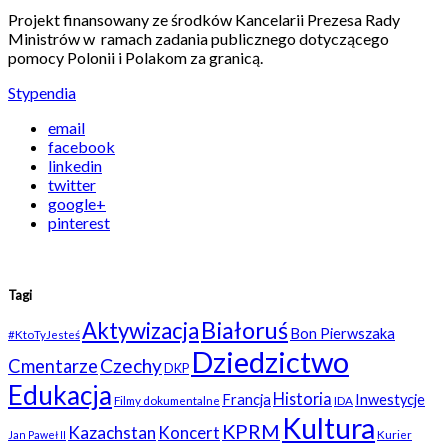
Projekt finansowany ze środków Kancelarii Prezesa Rady
Ministrów w ramach zadania publicznego dotyczącego
pomocy Polonii i Polakom za granicą.
Stypendia
email
facebook
linkedin
twitter
google+
pinterest
Tagi
Białoruś
Aktywizacja
Bon Pierwszaka
#KtoTyJesteś
Dziedzictwo
Czechy
Cmentarze
DKP
Edukacja
Historia
Francja
Inwestycje
Filmy dokumentalne
IDA
Kultura
KPRM
Kazachstan
Koncert
Kurier
Jan Paweł II