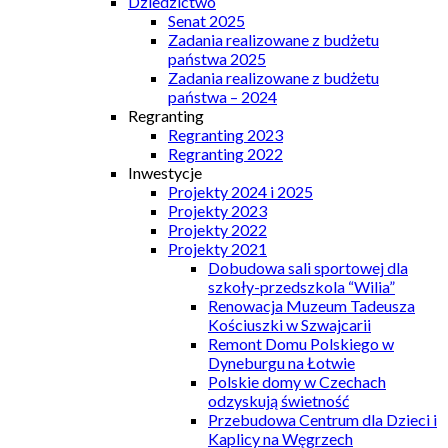
Dziedzictwo
Senat 2025
Zadania realizowane z budżetu
państwa 2025
Zadania realizowane z budżetu
państwa – 2024
Regranting
Regranting 2023
Regranting 2022
Inwestycje
Projekty 2024 i 2025
Projekty 2023
Projekty 2022
Projekty 2021
Dobudowa sali sportowej dla
szkoły-przedszkola “Wilia”
Renowacja Muzeum Tadeusza
Kościuszki w Szwajcarii
Remont Domu Polskiego w
Dyneburgu na Łotwie
Polskie domy w Czechach
odzyskują świetność
Przebudowa Centrum dla Dzieci i
Kaplicy na Węgrzech