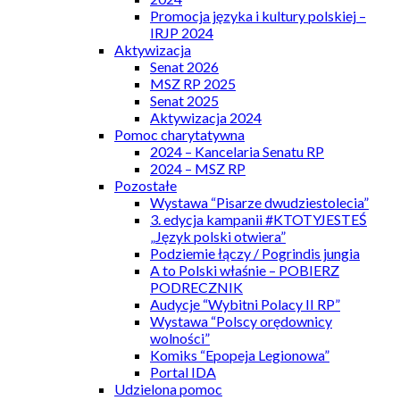
Promocja języka i kultury polskiej –
IRJP 2024
Aktywizacja
Senat 2026
MSZ RP 2025
Senat 2025
Aktywizacja 2024
Pomoc charytatywna
2024 – Kancelaria Senatu RP
2024 – MSZ RP
Pozostałe
Wystawa “Pisarze dwudziestolecia”
3. edycja kampanii #KTOTYJESTEŚ
„Język polski otwiera”
Podziemie łączy / Pogrindis jungia
A to Polski właśnie – POBIERZ
PODRECZNIK
Audycje “Wybitni Polacy II RP”
Wystawa “Polscy orędownicy
wolności”
Komiks “Epopeja Legionowa”
Portal IDA
Udzielona pomoc