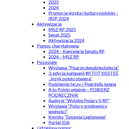
2025
2024
Promocja języka i kultury polskiej –
IRJP 2024
Aktywizacja
MSZ RP 2025
Senat 2025
Aktywizacja 2024
Pomoc charytatywna
2024 – Kancelaria Senatu RP
2024 – MSZ RP
Pozostałe
Wystawa “Pisarze dwudziestolecia”
3. edycja kampanii #KTOTYJESTEŚ
„Język polski otwiera”
Podziemie łączy / Pogrindis jungia
A to Polski właśnie – POBIERZ
PODRECZNIK
Audycje “Wybitni Polacy II RP”
Wystawa “Polscy orędownicy
wolności”
Komiks “Epopeja Legionowa”
Portal IDA
Udzielona pomoc