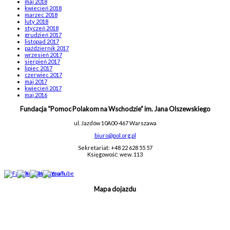
maj 2018
kwiecień 2018
marzec 2018
luty 2018
styczeń 2018
grudzień 2017
listopad 2017
październik 2017
wrzesień 2017
sierpień 2017
lipiec 2017
czerwiec 2017
maj 2017
kwiecień 2017
maj 2016
Fundacja “Pomoc Polakom na Wschodzie” im. Jana Olszewskiego
ul. Jazdów 10A
00-467 Warszawa
biuro@pol.org.pl
Sekretariat: +48 22 628 55 57
Księgowość: wew. 113
Mapa dojazdu