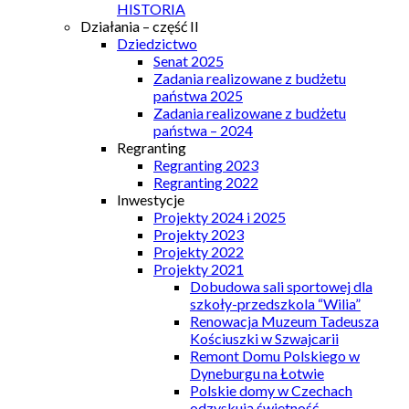
HISTORIA
Działania – część II
Dziedzictwo
Senat 2025
Zadania realizowane z budżetu
państwa 2025
Zadania realizowane z budżetu
państwa – 2024
Regranting
Regranting 2023
Regranting 2022
Inwestycje
Projekty 2024 i 2025
Projekty 2023
Projekty 2022
Projekty 2021
Dobudowa sali sportowej dla
szkoły-przedszkola “Wilia”
Renowacja Muzeum Tadeusza
Kościuszki w Szwajcarii
Remont Domu Polskiego w
Dyneburgu na Łotwie
Polskie domy w Czechach
odzyskują świetność