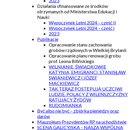
2023
Działania sfinansowane ze środków
otrzymanych od Ministerstwa Edukacji i
Nauki
Wypoczynek Letni 2024 – część II
Wypoczynek Letni 2024 – część I
2023
Publikacje
Opracowanie stanu zachowania
grobów rządowych w Wielkiej Brytanii
Opracowanie planu renowacji grobu
prof. Leona Bilińskiego
WILNIANIE, ŚWIADKOWIE
KATYNIA, EMIGRANCI. STANISŁAW
SWIANIEWICZ I JÓZEF
MACKIEWICZ
TAK TERAZ POSTĘPUJĄ UCZCIWI
LUDZIE. POLACY Z WILEŃSZCZYZNY
RATUJĄCY ŻYDÓW
RUDOMIANKA
Być albo nie być – zbiórka pieniędzy oraz
darów
Mauzoleum Prezydentów RP na uchodźstwie
SCENA GALICYJSKA – NASZA WSPÓLNA