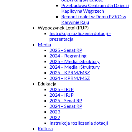
Przebudowa Centrum dla Dzieci i
Kaplicy na Węgrzech
Remont toalet w Domu PZKO w
Karwinie Raju
Wypoczynek Letni (IRJP)
Instrukcja rozliczenia dotacji –
prezentacja
Media
2025 – Senat RP
2024 – Regranting
2025 – Media i Struktury
2024 – Media i Struktury
2025 – KPRM/MSZ
2024 – KPRM/MSZ
Edukacja
2025 – IRJP
2024 – IRJP
2025 – Senat RP
2024 – Senat RP
2023
2022
Instrukcja rozliczenia dotacji
Kultura