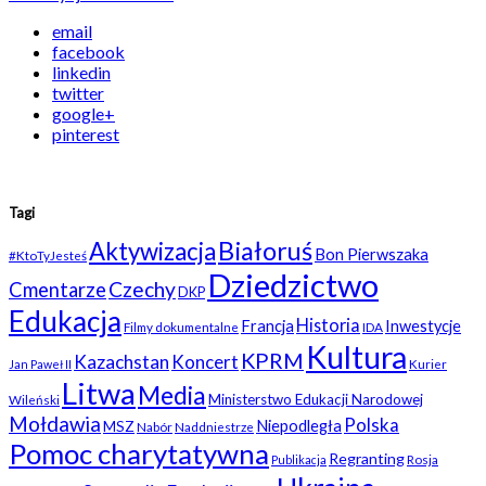
email
facebook
linkedin
twitter
google+
pinterest
Tagi
Białoruś
Aktywizacja
Bon Pierwszaka
#KtoTyJesteś
Dziedzictwo
Czechy
Cmentarze
DKP
Edukacja
Historia
Francja
Inwestycje
Filmy dokumentalne
IDA
Kultura
KPRM
Kazachstan
Koncert
Kurier
Jan Paweł II
Litwa
Media
Ministerstwo Edukacji Narodowej
Wileński
Mołdawia
Polska
Niepodległa
MSZ
Nabór
Naddniestrze
Pomoc charytatywna
Regranting
Rosja
Publikacja