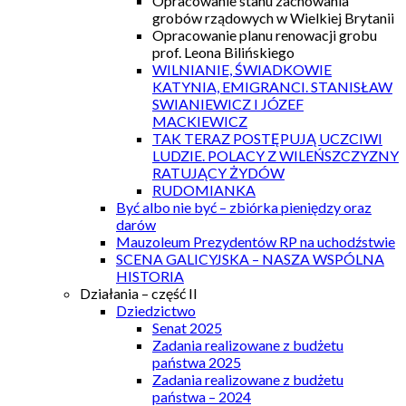
Opracowanie stanu zachowania
grobów rządowych w Wielkiej Brytanii
Opracowanie planu renowacji grobu
prof. Leona Bilińskiego
WILNIANIE, ŚWIADKOWIE
KATYNIA, EMIGRANCI. STANISŁAW
SWIANIEWICZ I JÓZEF
MACKIEWICZ
TAK TERAZ POSTĘPUJĄ UCZCIWI
LUDZIE. POLACY Z WILEŃSZCZYZNY
RATUJĄCY ŻYDÓW
RUDOMIANKA
Być albo nie być – zbiórka pieniędzy oraz
darów
Mauzoleum Prezydentów RP na uchodźstwie
SCENA GALICYJSKA – NASZA WSPÓLNA
HISTORIA
Działania – część II
Dziedzictwo
Senat 2025
Zadania realizowane z budżetu
państwa 2025
Zadania realizowane z budżetu
państwa – 2024