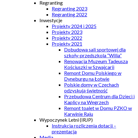
Regranting
Regranting 2023
Regranting 2022
Inwestycje
Projekty 2024 i 2025
Projekty 2023
Projekty 2022
Projekty 2021
Dobudowa sali sportowej dla
szkoły-przedszkola “Wilia”
Renowacja Muzeum Tadeusza
Kościuszki w Szwajcarii
Remont Domu Polskiego w
Dyneburgu na Łotwie
Polskie domy w Czechach
odzyskują świetność
Przebudowa Centrum dla Dzieci i
Kaplicy na Węgrzech
Remont toalet w Domu PZKO w
Karwinie Raju
Wypoczynek Letni (IRJP)
Instrukcja rozliczenia dotacji –
prezentacja
Media