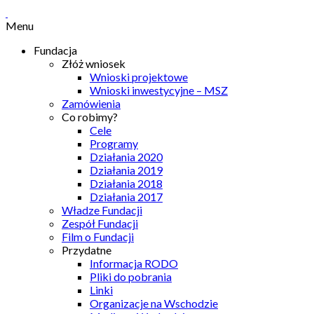
Menu
Fundacja
Złóż wniosek
Wnioski projektowe
Wnioski inwestycyjne – MSZ
Zamówienia
Co robimy?
Cele
Programy
Działania 2020
Działania 2019
Działania 2018
Działania 2017
Władze Fundacji
Zespół Fundacji
Film o Fundacji
Przydatne
Informacja RODO
Pliki do pobrania
Linki
Organizacje na Wschodzie