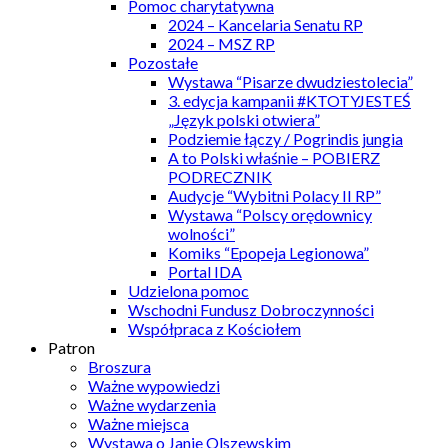
Pomoc charytatywna
2024 – Kancelaria Senatu RP
2024 – MSZ RP
Pozostałe
Wystawa “Pisarze dwudziestolecia”
3. edycja kampanii #KTOTYJESTEŚ
„Język polski otwiera”
Podziemie łączy / Pogrindis jungia
A to Polski właśnie – POBIERZ
PODRECZNIK
Audycje “Wybitni Polacy II RP”
Wystawa “Polscy orędownicy
wolności”
Komiks “Epopeja Legionowa”
Portal IDA
Udzielona pomoc
Wschodni Fundusz Dobroczynności
Współpraca z Kościołem
Patron
Broszura
Ważne wypowiedzi
Ważne wydarzenia
Ważne miejsca
Wystawa o Janie Olszewskim