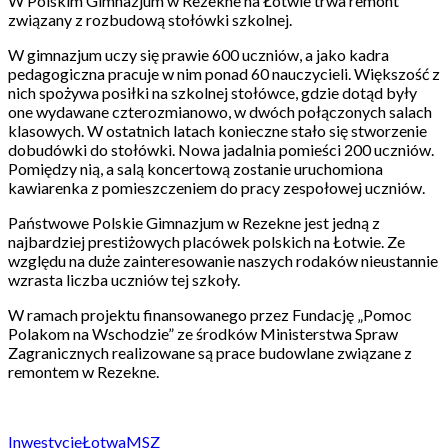
W Polskim Gimnazjum w Rezekne na Łotwie trwa remont
związany z rozbudową stołówki szkolnej.
W gimnazjum uczy się prawie 600 uczniów, a jako kadra
pedagogiczna pracuje w nim ponad 60 nauczycieli. Większość z
nich spożywa posiłki na szkolnej stołówce, gdzie dotąd były
one wydawane czterozmianowo, w dwóch połączonych salach
klasowych. W ostatnich latach konieczne stało się stworzenie
dobudówki do stołówki. Nowa jadalnia pomieści 200 uczniów.
Pomiędzy nią, a salą koncertową zostanie uruchomiona
kawiarenka z pomieszczeniem do pracy zespołowej uczniów.
Państwowe Polskie Gimnazjum w Rezekne jest jedną z
najbardziej prestiżowych placówek polskich na Łotwie. Ze
względu na duże zainteresowanie naszych rodaków nieustannie
wzrasta liczba uczniów tej szkoły.
W ramach projektu finansowanego przez Fundację „Pomoc
Polakom na Wschodzie” ze środków Ministerstwa Spraw
Zagranicznych realizowane są prace budowlane związane z
remontem w Rezekne.
Inwestycje
Łotwa
MSZ