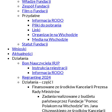
Władze Fundacji
Zespół Fundacji
Film o Fundacji
Przydatne
Informacja RODO
Pliki do pobrania
Linki
Organizacje na Wschodzie
Media na Wschodzie
Statut Fundacji
Wnioski
Aktualności
Działania
Bon Nauczyciela IRJP
Instrukcja rejestracji
Informacja RODO
Regranting 2024
Działania – część I
Finansowane ze środków Kancelarii Prezesa
Rady Ministrów
Zadania realizowane z budżetu
państwa przez Fundacje “Pomoc
Polakom na Wschodzie” im. Jana
Olszewskiego ze środków Kancelarii