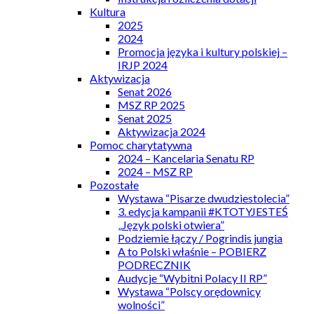
Kultura
2025
2024
Promocja języka i kultury polskiej –
IRJP 2024
Aktywizacja
Senat 2026
MSZ RP 2025
Senat 2025
Aktywizacja 2024
Pomoc charytatywna
2024 – Kancelaria Senatu RP
2024 – MSZ RP
Pozostałe
Wystawa “Pisarze dwudziestolecia”
3. edycja kampanii #KTOTYJESTEŚ
„Język polski otwiera”
Podziemie łączy / Pogrindis jungia
A to Polski właśnie – POBIERZ
PODRECZNIK
Audycje “Wybitni Polacy II RP”
Wystawa “Polscy orędownicy
wolności”