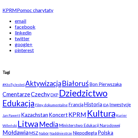
KPRM
Pomoc charytaty
email
facebook
linkedin
twitter
google+
pinterest
Tagi
Białoruś
Aktywizacja
Bon Pierwszaka
#KtoTyJesteś
Dziedzictwo
Czechy
Cmentarze
DKP
Edukacja
Historia
Francja
Inwestycje
Filmy dokumentalne
IDA
Kultura
KPRM
Kazachstan
Koncert
Kurier
Jan Paweł II
Litwa
Media
Ministerstwo Edukacji Narodowej
Wileński
Mołdawia
Polska
Niepodległa
MSZ
Nabór
Naddniestrze