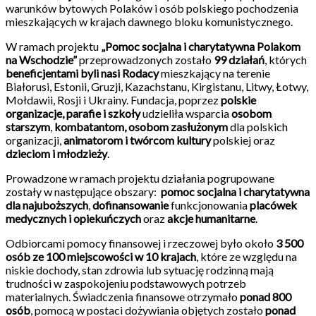
warunków bytowych Polaków i osób polskiego pochodzenia
mieszkających w krajach dawnego bloku komunistycznego.
W ramach projektu
„Pomoc socjalna i charytatywna Polakom
na Wschodzie”
przeprowadzonych zostało
99 działań
, których
beneficjentami byli nasi Rodacy
mieszkający na terenie
Białorusi, Estonii, Gruzji, Kazachstanu, Kirgistanu, Litwy, Łotwy,
Mołdawii, Rosji i Ukrainy. Fundacja, poprzez
polskie
organizacje, parafie i szkoły
udzieliła wsparcia
osobom
starszym
,
kombatantom, osobom zasłużonym
dla polskich
organizacji,
animatorom i twórcom kultury
polskiej oraz
dzieciom i młodzieży
.
Prowadzone w ramach projektu działania pogrupowane
zostały w następujące obszary:
pomoc socjalna i charytatywna
dla najuboższych
,
dofinansowanie
funkcjonowania
placówek
medycznych i opiekuńczych
oraz
akcje humanitarne
.
Odbiorcami pomocy finansowej i rzeczowej było około
3 500
osób ze 100 miejscowości w 10 krajach
, które ze względu na
niskie dochody, stan zdrowia lub sytuację rodzinną mają
trudności w zaspokojeniu podstawowych potrzeb
materialnych. Świadczenia finansowe otrzymało
ponad 800
osób
, pomocą w postaci dożywiania objętych zostało
ponad