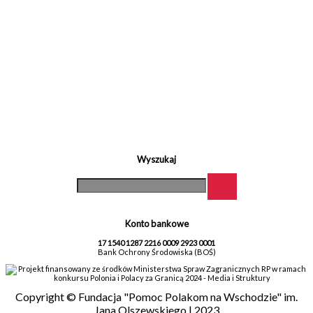
Wyszukaj
Konto bankowe
17 1540 1287 2216 0009 2923 0001
Bank Ochrony Środowiska (BOŚ)
Projekt finansowany ze środków Ministerstwa Spraw Zagranicznych RP w ramach
konkursu Polonia i Polacy za Granicą 2024 - Media i Struktury
Copyright © Fundacja "Pomoc Polakom na Wschodzie" im.
Jana Olszewskiego | 2023