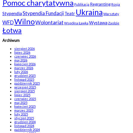
Pomoc charytatywna
Regranting
Rosja
Publikacja
Ukraina
Stypendia Fundacji
Stypendia
Teatr
Warsztaty
Wilno
WFD
Wolontariat
Wystawa
Wspólna Ławka
Zaolzie
Łotwa
Archiwum
sierpień 2026
lipiec 2026
czerwiec 2026
maj 2026
kwiecień 2026
marzec 2026
luty 2026
grudzień 2025
listopad 2025
październik 2025
wrzesień 2025
sierpień 2025
lipiec 2025
czerwiec 2025
maj 2025
kwiecień 2025
marzec 2025
luty 2025
styczeń 2025
grudzień 2024
listopad 2024
październik 2024