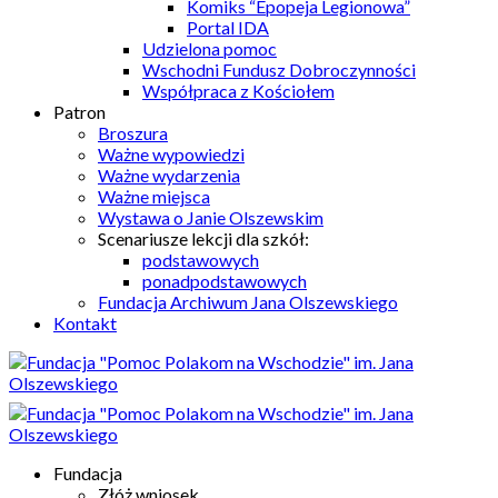
Komiks “Epopeja Legionowa”
Portal IDA
Udzielona pomoc
Wschodni Fundusz Dobroczynności
Współpraca z Kościołem
Patron
Broszura
Ważne wypowiedzi
Ważne wydarzenia
Ważne miejsca
Wystawa o Janie Olszewskim
Scenariusze lekcji dla szkół:
podstawowych
ponadpodstawowych
Fundacja Archiwum Jana Olszewskiego
Kontakt
Fundacja
Złóż wniosek