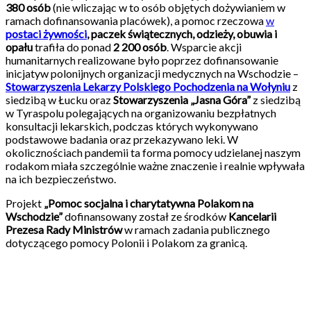
380 osób
(nie wliczając w to osób objętych dożywianiem w
ramach dofinansowania placówek), a pomoc rzeczowa
w
postaci żywności
, paczek świątecznych, odzieży, obuwia i
opału
trafiła do ponad
2 200 osób
. Wsparcie akcji
humanitarnych realizowane było poprzez dofinansowanie
inicjatyw polonijnych organizacji medycznych na Wschodzie –
Stowarzyszenia Lekarzy Polskiego Pochodzenia na Wołyniu
z
siedzibą w Łucku oraz
Stowarzyszenia „Jasna Góra”
z siedzibą
w Tyraspolu polegających na organizowaniu bezpłatnych
konsultacji lekarskich, podczas których wykonywano
podstawowe badania oraz przekazywano leki. W
okolicznościach pandemii ta forma pomocy udzielanej naszym
rodakom miała szczególnie ważne znaczenie i realnie wpływała
na ich bezpieczeństwo.
Projekt
„Pomoc socjalna i charytatywna Polakom na
Wschodzie”
dofinansowany został ze środków
Kancelarii
Prezesa Rady Ministrów
w ramach zadania publicznego
dotyczącego pomocy Polonii i Polakom za granicą.