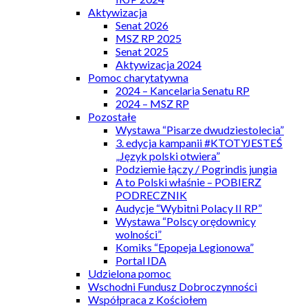
Aktywizacja
Senat 2026
MSZ RP 2025
Senat 2025
Aktywizacja 2024
Pomoc charytatywna
2024 – Kancelaria Senatu RP
2024 – MSZ RP
Pozostałe
Wystawa “Pisarze dwudziestolecia”
3. edycja kampanii #KTOTYJESTEŚ
„Język polski otwiera”
Podziemie łączy / Pogrindis jungia
A to Polski właśnie – POBIERZ
PODRECZNIK
Audycje “Wybitni Polacy II RP”
Wystawa “Polscy orędownicy
wolności”
Komiks “Epopeja Legionowa”
Portal IDA
Udzielona pomoc
Wschodni Fundusz Dobroczynności
Współpraca z Kościołem