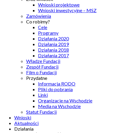
Wnioski projektowe
Wnioski inwestycyjne – MSZ
Zamówienia
Co robimy?
Cele
Programy
Działania 2020
Działania 2019
Działania 2018
Działania 2017
Władze Fundacji
Zespół Fundacji
Film o Fundacji
Przydatne
Informacja RODO
Pliki do pobrania
Linki
Organizacje na Wschodzie
Media na Wschodzie
Statut Fundacji
Wnioski
Aktualności
Działania