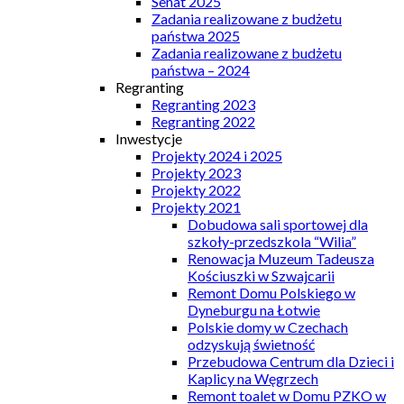
Senat 2025
Zadania realizowane z budżetu
państwa 2025
Zadania realizowane z budżetu
państwa – 2024
Regranting
Regranting 2023
Regranting 2022
Inwestycje
Projekty 2024 i 2025
Projekty 2023
Projekty 2022
Projekty 2021
Dobudowa sali sportowej dla
szkoły-przedszkola “Wilia”
Renowacja Muzeum Tadeusza
Kościuszki w Szwajcarii
Remont Domu Polskiego w
Dyneburgu na Łotwie
Polskie domy w Czechach
odzyskują świetność
Przebudowa Centrum dla Dzieci i
Kaplicy na Węgrzech
Remont toalet w Domu PZKO w