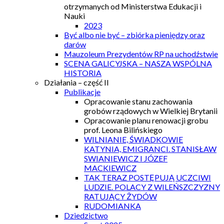
otrzymanych od Ministerstwa Edukacji i
Nauki
2023
Być albo nie być – zbiórka pieniędzy oraz
darów
Mauzoleum Prezydentów RP na uchodźstwie
SCENA GALICYJSKA – NASZA WSPÓLNA
HISTORIA
Działania – część II
Publikacje
Opracowanie stanu zachowania
grobów rządowych w Wielkiej Brytanii
Opracowanie planu renowacji grobu
prof. Leona Bilińskiego
WILNIANIE, ŚWIADKOWIE
KATYNIA, EMIGRANCI. STANISŁAW
SWIANIEWICZ I JÓZEF
MACKIEWICZ
TAK TERAZ POSTĘPUJĄ UCZCIWI
LUDZIE. POLACY Z WILEŃSZCZYZNY
RATUJĄCY ŻYDÓW
RUDOMIANKA
Dziedzictwo