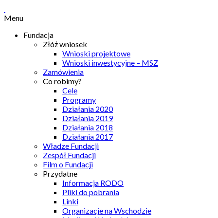
Menu
Fundacja
Złóż wniosek
Wnioski projektowe
Wnioski inwestycyjne – MSZ
Zamówienia
Co robimy?
Cele
Programy
Działania 2020
Działania 2019
Działania 2018
Działania 2017
Władze Fundacji
Zespół Fundacji
Film o Fundacji
Przydatne
Informacja RODO
Pliki do pobrania
Linki
Organizacje na Wschodzie