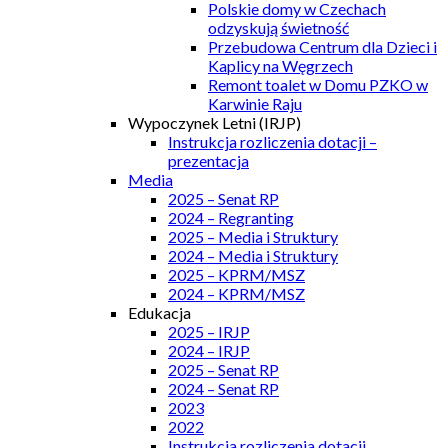
Polskie domy w Czechach
odzyskują świetność
Przebudowa Centrum dla Dzieci i
Kaplicy na Węgrzech
Remont toalet w Domu PZKO w
Karwinie Raju
Wypoczynek Letni (IRJP)
Instrukcja rozliczenia dotacji –
prezentacja
Media
2025 – Senat RP
2024 – Regranting
2025 – Media i Struktury
2024 – Media i Struktury
2025 – KPRM/MSZ
2024 – KPRM/MSZ
Edukacja
2025 – IRJP
2024 – IRJP
2025 – Senat RP
2024 – Senat RP
2023
2022
Instrukcja rozliczenia dotacji