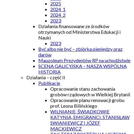
2025
2024_1
2024_2
2023
Działania finansowane ze środków
otrzymanych od Ministerstwa Edukacji i
Nauki
2023
Być albo nie być – zbiórka pieniędzy oraz
darów
Mauzoleum Prezydentów RP na uchodźstwie
SCENA GALICYJSKA – NASZA WSPÓLNA
HISTORIA
Działania – część II
Publikacje
Opracowanie stanu zachowania
grobów rządowych w Wielkiej Brytanii
Opracowanie planu renowacji grobu
prof. Leona Bilińskiego
WILNIANIE, ŚWIADKOWIE
KATYNIA, EMIGRANCI. STANISŁAW
SWIANIEWICZ I JÓZEF
MACKIEWICZ