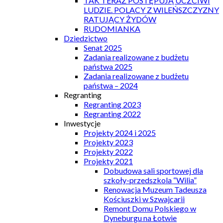
TAK TERAZ POSTĘPUJĄ UCZCIWI
LUDZIE. POLACY Z WILEŃSZCZYZNY
RATUJĄCY ŻYDÓW
RUDOMIANKA
Dziedzictwo
Senat 2025
Zadania realizowane z budżetu
państwa 2025
Zadania realizowane z budżetu
państwa – 2024
Regranting
Regranting 2023
Regranting 2022
Inwestycje
Projekty 2024 i 2025
Projekty 2023
Projekty 2022
Projekty 2021
Dobudowa sali sportowej dla
szkoły-przedszkola “Wilia”
Renowacja Muzeum Tadeusza
Kościuszki w Szwajcarii
Remont Domu Polskiego w
Dyneburgu na Łotwie