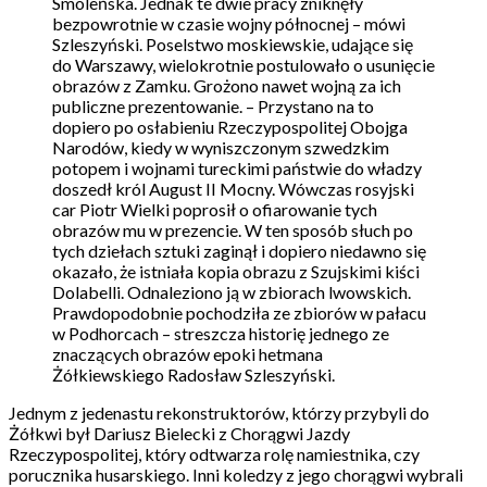
Smoleńska. Jednak te dwie pracy zniknęły
bezpowrotnie w czasie wojny północnej – mówi
Szleszyński. Poselstwo moskiewskie, udające się
do Warszawy, wielokrotnie postulowało o usunięcie
obrazów z Zamku. Grożono nawet wojną za ich
publiczne prezentowanie. – Przystano na to
dopiero po osłabieniu Rzeczypospolitej Obojga
Narodów, kiedy w wyniszczonym szwedzkim
potopem i wojnami tureckimi państwie do władzy
doszedł król August II Mocny. Wówczas rosyjski
car Piotr Wielki poprosił o ofiarowanie tych
obrazów mu w prezencie. W ten sposób słuch po
tych dziełach sztuki zaginął i dopiero niedawno się
okazało, że istniała kopia obrazu z Szujskimi kiści
Dolabelli. Odnaleziono ją w zbiorach lwowskich.
Prawdopodobnie pochodziła ze zbiorów w pałacu
w Podhorcach – streszcza historię jednego ze
znaczących obrazów epoki hetmana
Żółkiewskiego Radosław Szleszyński.
Jednym z jedenastu rekonstruktorów, którzy przybyli do
Żółkwi był Dariusz Bielecki z Chorągwi Jazdy
Rzeczypospolitej, który odtwarza rolę namiestnika, czy
porucznika husarskiego. Inni koledzy z jego chorągwi wybrali