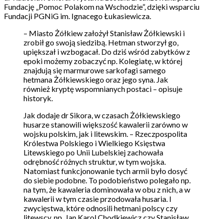
Fundację „Pomoc Polakom na Wschodzie”, dzięki wsparciu
Fundacji PGNiG im. Ignacego Łukasiewicza.
– Miasto Żółkiew założył Stanisław Żółkiewski i
zrobił go swoją siedzibą. Hetman stworzył go,
upiększał i wzbogacał. Do dziś wśród zabytków z
epoki możemy zobaczyć np. Kolegiatę, w której
znajdują się marmurowe sarkofagi samego
hetmana Żółkiewskiego oraz jego syna. Jak
również kryptę wspomnianych postaci – opisuje
historyk.
Jak dodaje dr Sikora, w czasach Żółkiewskiego
husarze stanowili większość kawalerii zarówno w
wojsku polskim, jak i litewskim. – Rzeczpospolita
Królestwa Polskiego i Wielkiego Księstwa
Litewskiego po Unii Lubelskiej zachowała
odrębność różnych struktur, w tym wojska.
Natomiast funkcjonowanie tych armii było dosyć
do siebie podobne. To podobieństwo polegało np.
na tym, że kawaleria dominowała w obu z nich, a w
kawalerii w tym czasie przodowała husaria. I
zwycięstwa, które odnosili hetmani polscy czy
litewscy, np. Jan Karol Chodkiewicz czy Stanisław