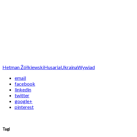
Hetman Żółkiewski
Husaria
Ukraina
Wywiad
email
facebook
linkedin
twitter
google+
pinterest
Tagi