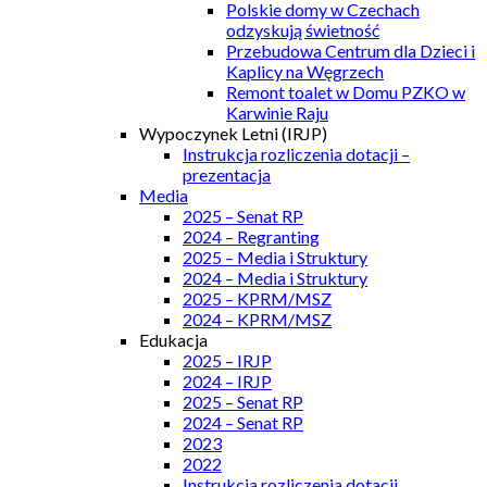
Polskie domy w Czechach
odzyskują świetność
Przebudowa Centrum dla Dzieci i
Kaplicy na Węgrzech
Remont toalet w Domu PZKO w
Karwinie Raju
Wypoczynek Letni (IRJP)
Instrukcja rozliczenia dotacji –
prezentacja
Media
2025 – Senat RP
2024 – Regranting
2025 – Media i Struktury
2024 – Media i Struktury
2025 – KPRM/MSZ
2024 – KPRM/MSZ
Edukacja
2025 – IRJP
2024 – IRJP
2025 – Senat RP
2024 – Senat RP
2023
2022
Instrukcja rozliczenia dotacji