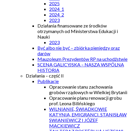
2025
2024_1
2024_2
2023
Działania finansowane ze środków
otrzymanych od Ministerstwa Edukacji i
Nauki
2023
Być albo nie być – zbiórka pieniędzy oraz
darów
Mauzoleum Prezydentów RP na uchodźstwie
SCENA GALICYJSKA – NASZA WSPÓLNA
HISTORIA
Działania – część II
Publikacje
Opracowanie stanu zachowania
grobów rządowych w Wielkiej Brytanii
Opracowanie planu renowacji grobu
prof. Leona Bilińskiego
WILNIANIE, ŚWIADKOWIE
KATYNIA, EMIGRANCI. STANISŁAW
SWIANIEWICZ I JÓZEF
MACKIEWICZ