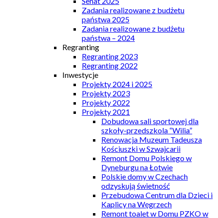
Senat 2025
Zadania realizowane z budżetu
państwa 2025
Zadania realizowane z budżetu
państwa – 2024
Regranting
Regranting 2023
Regranting 2022
Inwestycje
Projekty 2024 i 2025
Projekty 2023
Projekty 2022
Projekty 2021
Dobudowa sali sportowej dla
szkoły-przedszkola “Wilia”
Renowacja Muzeum Tadeusza
Kościuszki w Szwajcarii
Remont Domu Polskiego w
Dyneburgu na Łotwie
Polskie domy w Czechach
odzyskują świetność
Przebudowa Centrum dla Dzieci i
Kaplicy na Węgrzech
Remont toalet w Domu PZKO w