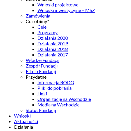
Wnioski projektowe
Wnioski inwestycyjne – MSZ
Zamówienia
Co robimy?
Cele
Programy
Działania 2020
Działania 2019
Działania 2018
Działania 2017
Władze Fundacji
Zespół Fundacji
Film o Fundacji
Przydatne
Informacja RODO
Pliki do pobrania
Linki
Organizacje na Wschodzie
Media na Wschodzie
Statut Fundacji
Wnioski
Aktualności
Działania