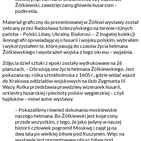
Żółkiewski, zawdzięczamy głównie husarzom –
podkreśla.
Materiał graficzny do prezentowanej w Żółkwi wystawy został
zebrany przez Radosława Szleszyńskiego na terenie różnych
państw – Polski, Litwy, Ukrainy, Białorusi. – Z bogatej kolekcji
ikonografii opowiadającej o husarii i wojsku polskim, wybrałem
i wykorzystałem te, które pasują do czasów życia hetmana
Żółkiewskiego i wyobrażeń wojska z tego okresu – wyjaśnia.
Zdjęcia dzieł sztuki z epoki zostały wydrukowane na 26
planszach. – Obrazują one życie hetmana Żółkiewskiego. Jest
pokazana np. rolka sztokholmska z 1605 r., gdzie widać wjazd
do Krakowa oddziałów wojskowych na ślub Zygmunta III
Wazy. Rolka przedstawia prawdziwy wizerunek husarii,
orkiestry husarskiej i piechoty polsko-węgierskiej – czyli
hajduków – mówi autor wystawy.
– Pokazaliśmy również dokonania moskiewskie
naszego hetmana. Bo Żółkiewski jest kojarzony,
przede wszystkim, z tego, że jako jedyny w naszej
historii człowiek pogromił Moskwę i zajął ją na
dwa lata po wielkiej bitwie pod Kuszynem. Więc na
wystawie jest prezentowany obraz bitwy pod