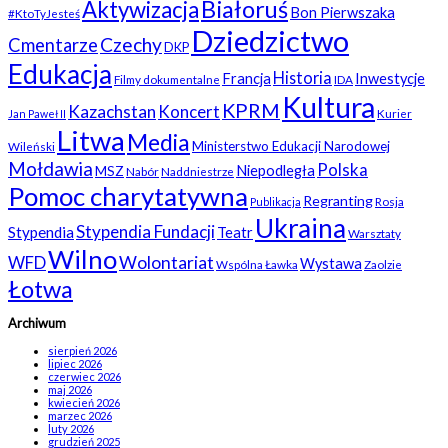
Białoruś
Aktywizacja
Bon Pierwszaka
#KtoTyJesteś
Dziedzictwo
Czechy
Cmentarze
DKP
Edukacja
Historia
Francja
Inwestycje
Filmy dokumentalne
IDA
Kultura
KPRM
Kazachstan
Koncert
Kurier
Jan Paweł II
Litwa
Media
Ministerstwo Edukacji Narodowej
Wileński
Mołdawia
Polska
Niepodległa
MSZ
Nabór
Naddniestrze
Pomoc charytatywna
Regranting
Rosja
Publikacja
Ukraina
Stypendia Fundacji
Stypendia
Teatr
Warsztaty
Wilno
WFD
Wolontariat
Wystawa
Wspólna Ławka
Zaolzie
Łotwa
Archiwum
sierpień 2026
lipiec 2026
czerwiec 2026
maj 2026
kwiecień 2026
marzec 2026
luty 2026
grudzień 2025