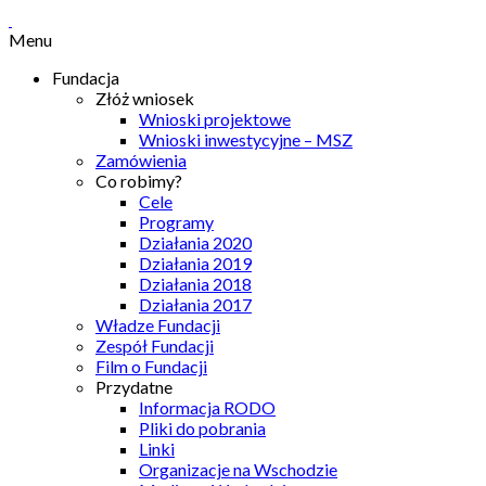
Menu
Fundacja
Złóż wniosek
Wnioski projektowe
Wnioski inwestycyjne – MSZ
Zamówienia
Co robimy?
Cele
Programy
Działania 2020
Działania 2019
Działania 2018
Działania 2017
Władze Fundacji
Zespół Fundacji
Film o Fundacji
Przydatne
Informacja RODO
Pliki do pobrania
Linki
Organizacje na Wschodzie