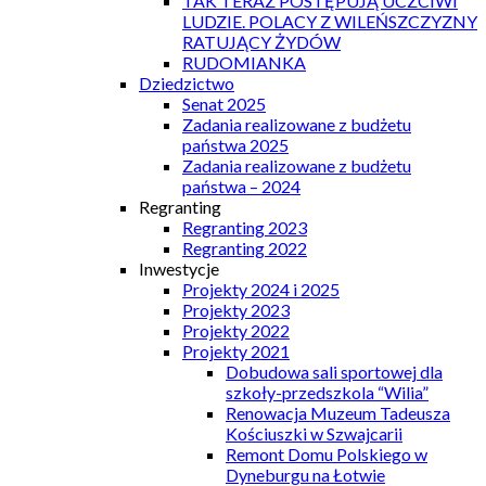
TAK TERAZ POSTĘPUJĄ UCZCIWI
LUDZIE. POLACY Z WILEŃSZCZYZNY
RATUJĄCY ŻYDÓW
RUDOMIANKA
Dziedzictwo
Senat 2025
Zadania realizowane z budżetu
państwa 2025
Zadania realizowane z budżetu
państwa – 2024
Regranting
Regranting 2023
Regranting 2022
Inwestycje
Projekty 2024 i 2025
Projekty 2023
Projekty 2022
Projekty 2021
Dobudowa sali sportowej dla
szkoły-przedszkola “Wilia”
Renowacja Muzeum Tadeusza
Kościuszki w Szwajcarii
Remont Domu Polskiego w
Dyneburgu na Łotwie