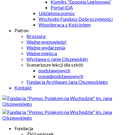
Komiks “Epopeja Legionowa”
Portal IDA
Udzielona pomoc
Wschodni Fundusz Dobroczynności
Współpraca z Kościołem
Patron
Broszura
Ważne wypowiedzi
Ważne wydarzenia
Ważne miejsca
Wystawa o Janie Olszewskim
Scenariusze lekcji dla szkół:
podstawowych
ponadpodstawowych
Fundacja Archiwum Jana Olszewskiego
Kontakt
Fundacja
Złóż wniosek