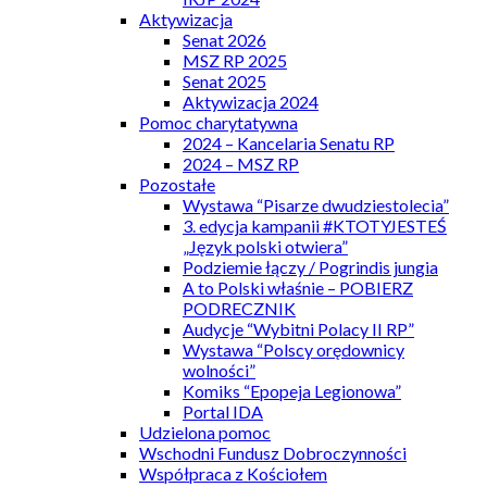
Aktywizacja
Senat 2026
MSZ RP 2025
Senat 2025
Aktywizacja 2024
Pomoc charytatywna
2024 – Kancelaria Senatu RP
2024 – MSZ RP
Pozostałe
Wystawa “Pisarze dwudziestolecia”
3. edycja kampanii #KTOTYJESTEŚ
„Język polski otwiera”
Podziemie łączy / Pogrindis jungia
A to Polski właśnie – POBIERZ
PODRECZNIK
Audycje “Wybitni Polacy II RP”
Wystawa “Polscy orędownicy
wolności”
Komiks “Epopeja Legionowa”
Portal IDA
Udzielona pomoc
Wschodni Fundusz Dobroczynności
Współpraca z Kościołem