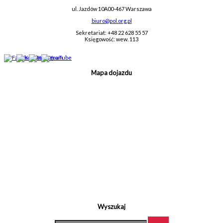
ul. Jazdów 10A
00-467 Warszawa
biuro@pol.org.pl
Sekretariat: +48 22 628 55 57
Księgowość: wew. 113
Mapa dojazdu
Wyszukaj