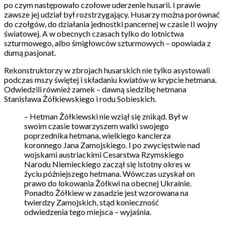
po czym następowało czołowe uderzenie husarii. I prawie
zawsze jej udział był rozstrzygający. Husarzy można porównać
do czołgów, do działania jednostki pancernej w czasie II wojny
światowej. A w obecnych czasach tylko do lotnictwa
szturmowego, albo śmigłowców szturmowych – opowiada z
dumą pasjonat.
Rekonstruktorzy w zbrojach husarskich nie tylko asystowali
podczas mszy świętej i składaniu kwiatów w krypcie hetmana.
Odwiedzili również zamek – dawną siedzibę hetmana
Stanisława Żółkiewskiego i rodu Sobieskich.
– Hetman Żółkiewski nie wziął się znikąd. Był w
swoim czasie towarzyszem walki swojego
poprzednika hetmana, wielkiego kanclerza
koronnego Jana Zamojskiego. I po zwycięstwie nad
wojskami austriackimi Cesarstwa Rzymskiego
Narodu Niemieckiego zaczął się istotny okres w
życiu późniejszego hetmana. Wówczas uzyskał on
prawo do lokowania Żółkwi na obecnej Ukrainie.
Ponadto Żółkiew w zasadzie jest wzorowana na
twierdzy Zamojskich, stąd konieczność
odwiedzenia tego miejsca – wyjaśnia.