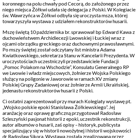
koronnego na polu chwały pod Cecorą, do założonego przez
niego miejsca Żółkwi udała się delegacja z Polski. W Kolegiacie
św. Wawrzyńca w Żółkwi odbyła się uroczysta msza, której
towarzyszyła wystawa z udziałem rekonstruktorów husarii.
Mszę świętą 10 października br. sprawował bp Edward Kawa z
duchowieństwem Archidiecezji Lwowskiej i Łuckiej wraz z
ojcami obrządku greckiego oraz duchownymi prawosławnymi.
Po mszy świętej został odczytany list ministra Adama
Kwiatkowskiego, sekretarza Stanu w Kancelarii Prezydenta. W
uroczystościach uczestniczyli przedstawiciele Fundacji
„Pomoc Polakom na Wschodzie”, Konsulatu Generalnego RP
we Lwowie i władz miejscowych, żołnierze Wojska Polskiego
służący na poligonie w Jaworowie w ramach XV zmiany
Polskiej Grupy Zadaniowej oraz żołnierze Armii Ukraińskiej,
jedenastu rekonstruktorów husarii z Polski.
Ci ostatni zaprezentowali przy murach Kolegiaty wystawę pt.
„Wojsko polskie epoki Stanisława Żółkiewskiego”. Jej
aranżację oraz oprawę graficzną przygotował Radosław
Szleszyński pasjonat historii z epoki, uczestnik rekonstrukcji,
autor albumów o husarii, zaś opisy – historyk, publicysta
specjalizujący się w historii nowożytnej i historii wojskowości
dr Radosław Sikora. Wystawa została zrealizowana przez