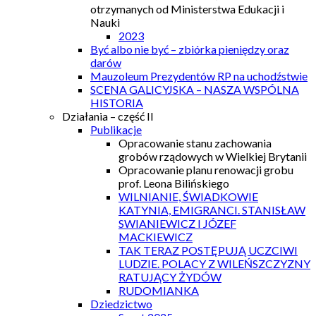
otrzymanych od Ministerstwa Edukacji i
Nauki
2023
Być albo nie być – zbiórka pieniędzy oraz
darów
Mauzoleum Prezydentów RP na uchodźstwie
SCENA GALICYJSKA – NASZA WSPÓLNA
HISTORIA
Działania – część II
Publikacje
Opracowanie stanu zachowania
grobów rządowych w Wielkiej Brytanii
Opracowanie planu renowacji grobu
prof. Leona Bilińskiego
WILNIANIE, ŚWIADKOWIE
KATYNIA, EMIGRANCI. STANISŁAW
SWIANIEWICZ I JÓZEF
MACKIEWICZ
TAK TERAZ POSTĘPUJĄ UCZCIWI
LUDZIE. POLACY Z WILEŃSZCZYZNY
RATUJĄCY ŻYDÓW
RUDOMIANKA
Dziedzictwo