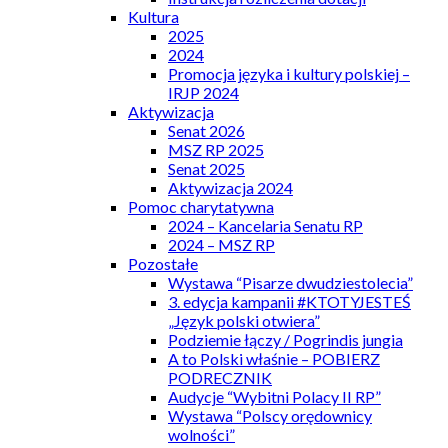
Kultura
2025
2024
Promocja języka i kultury polskiej –
IRJP 2024
Aktywizacja
Senat 2026
MSZ RP 2025
Senat 2025
Aktywizacja 2024
Pomoc charytatywna
2024 – Kancelaria Senatu RP
2024 – MSZ RP
Pozostałe
Wystawa “Pisarze dwudziestolecia”
3. edycja kampanii #KTOTYJESTEŚ
„Język polski otwiera”
Podziemie łączy / Pogrindis jungia
A to Polski właśnie – POBIERZ
PODRECZNIK
Audycje “Wybitni Polacy II RP”
Wystawa “Polscy orędownicy
wolności”