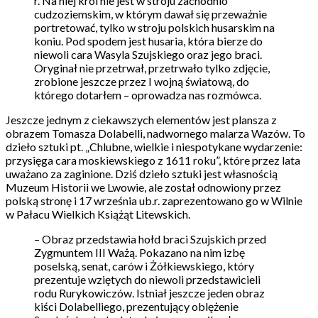
r. Na niej król nie jest w stroju zachodnio
cudzoziemskim, w którym dawał się przeważnie
portretować, tylko w stroju polskich husarskim na
koniu. Pod spodem jest husaria, która bierze do
niewoli cara Wasyla Szujskiego oraz jego braci.
Oryginał nie przetrwał, przetrwało tylko zdjęcie,
zrobione jeszcze przez I wojną światową, do
którego dotarłem – oprowadza nas rozmówca.
Jeszcze jednym z ciekawszych elementów jest plansza z
obrazem Tomasza Dolabelli, nadwornego malarza Wazów. To
dzieło sztuki pt. „Chlubne, wielkie i niespotykane wydarzenie:
przysięga cara moskiewskiego z 1611 roku”, które przez lata
uważano za zaginione. Dziś dzieło sztuki jest własnością
Muzeum Historii we Lwowie, ale został odnowiony przez
polską stronę i 17 września ub.r. zaprezentowano go w Wilnie
w Pałacu Wielkich Książąt Litewskich.
– Obraz przedstawia hołd braci Szujskich przed
Zygmuntem III Ważą. Pokazano na nim izbę
poselską, senat, carów i Żółkiewskiego, który
prezentuje wziętych do niewoli przedstawicieli
rodu Rurykowiczów. Istniał jeszcze jeden obraz
kiści Dolabelliego, prezentujący oblężenie