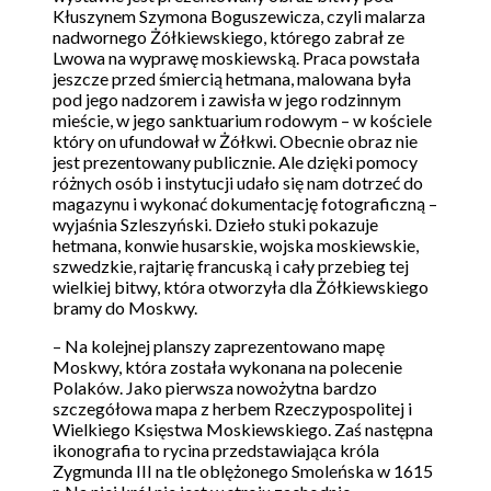
Kłuszynem Szymona Boguszewicza, czyli malarza
nadwornego Żółkiewskiego, którego zabrał ze
Lwowa na wyprawę moskiewską. Praca powstała
jeszcze przed śmiercią hetmana, malowana była
pod jego nadzorem i zawisła w jego rodzinnym
mieście, w jego sanktuarium rodowym – w kościele
który on ufundował w Żółkwi. Obecnie obraz nie
jest prezentowany publicznie. Ale dzięki pomocy
różnych osób i instytucji udało się nam dotrzeć do
magazynu i wykonać dokumentację fotograficzną –
wyjaśnia Szleszyński. Dzieło stuki pokazuje
hetmana, konwie husarskie, wojska moskiewskie,
szwedzkie, rajtarię francuską i cały przebieg tej
wielkiej bitwy, która otworzyła dla Żółkiewskiego
bramy do Moskwy.
– Na kolejnej planszy zaprezentowano mapę
Moskwy, która została wykonana na polecenie
Polaków. Jako pierwsza nowożytna bardzo
szczegółowa mapa z herbem Rzeczypospolitej i
Wielkiego Księstwa Moskiewskiego. Zaś następna
ikonografia to rycina przedstawiająca króla
Zygmunda III na tle oblężonego Smoleńska w 1615