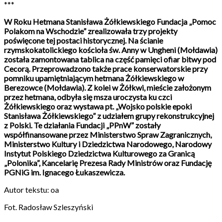
***
W Roku Hetmana Stanisława Żółkiewskiego Fundacja „Pomoc
Polakom na Wschodzie” zrealizowała trzy projekty
poświęcone tej postaci historycznej. Na ścianie
rzymskokatolickiego kościoła św. Anny w Ungheni (Mołdawia)
została zamontowana tablica na część pamięci ofiar bitwy pod
Cecorą. Przeprowadzono także prace konserwatorskie przy
pomniku upamiętniającym hetmana Żółkiewskiego w
Berezowce (Mołdawia). Z kolei w Żółkwi, mieście założonym
przez hetmana, odbyła się msza uroczysta ku czci
Żółkiewskiego oraz wystawa pt. „Wojsko polskie epoki
Stanisława Żółkiewskiego” z udziałem grupy rekonstrukcyjnej
z Polski. Te działania Fundacji „PPnW” zostały
współfinansowane przez Ministerstwo Spraw Zagranicznych,
Ministerstwo Kultury i Dziedzictwa Narodowego, Narodowy
Instytut Polskiego Dziedzictwa Kulturowego za Granicą
„Polonika”, Kancelarię Prezesa Rady Ministrów oraz Fundację
PGNiG im. Ignacego Łukaszewicza.
Autor tekstu: oa
Fot. Radosław Szleszyński