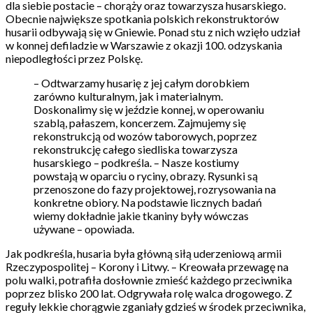
dla siebie postacie – chorąży oraz towarzysza husarskiego.
Obecnie największe spotkania polskich rekonstruktorów
husarii odbywają się w Gniewie. Ponad stu z nich wzięło udział
w konnej defiladzie w Warszawie z okazji 100. odzyskania
niepodległości przez Polskę.
– Odtwarzamy husarię z jej całym dorobkiem
zarówno kulturalnym, jak i materialnym.
Doskonalimy się w jeździe konnej, w operowaniu
szablą, pałaszem, koncerzem. Zajmujemy się
rekonstrukcją od wozów taborowych, poprzez
rekonstrukcję całego siedliska towarzysza
husarskiego – podkreśla. – Nasze kostiumy
powstają w oparciu o ryciny, obrazy. Rysunki są
przenoszone do fazy projektowej, rozrysowania na
konkretne obiory. Na podstawie licznych badań
wiemy dokładnie jakie tkaniny były wówczas
używane – opowiada.
Jak podkreśla, husaria była główną siłą uderzeniową armii
Rzeczypospolitej – Korony i Litwy. – Kreowała przewagę na
polu walki, potrafiła dosłownie zmieść każdego przeciwnika
poprzez blisko 200 lat. Odgrywała rolę walca drogowego. Z
reguły lekkie chorągwie zganiały gdzieś w środek przeciwnika,