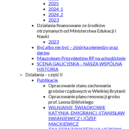
2025
2024_1
2024_2
2023
Działania finansowane ze środków
otrzymanych od Ministerstwa Edukacji i
Nauki
2023
Być albo nie być – zbiórka pieniędzy oraz
darów
Mauzoleum Prezydentów RP na uchodźstwie
SCENA GALICYJSKA – NASZA WSPÓLNA
HISTORIA
Działania – część II
Publikacje
Opracowanie stanu zachowania
grobów rządowych w Wielkiej Brytanii
Opracowanie planu renowacji grobu
prof. Leona Bilińskiego
WILNIANIE, ŚWIADKOWIE
KATYNIA, EMIGRANCI. STANISŁAW
SWIANIEWICZ I JÓZEF
MACKIEWICZ