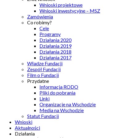
Wnioski projektowe
Wnioski inwestycyjne – MSZ
Zamówienia
Co robimy?
Cele
Programy
Działania 2020
Działania 2019
Działania 2018
Działania 2017
Władze Fundacji
Zespół Fundacji
Film o Fundacji
Przydatne
Informacja RODO
Pliki do pobrania
Linki
Organizacje na Wschodzie
Media na Wschodzie
Statut Fundacji
Wnioski
Aktualności
Działania