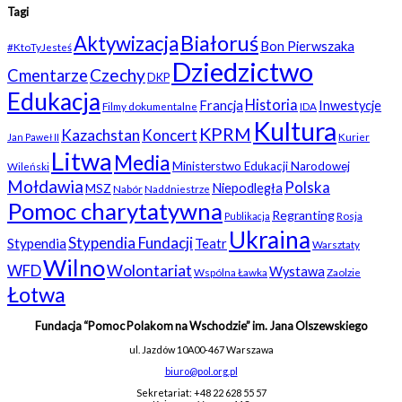
Tagi
Białoruś
Aktywizacja
Bon Pierwszaka
#KtoTyJesteś
Dziedzictwo
Czechy
Cmentarze
DKP
Edukacja
Historia
Francja
Inwestycje
Filmy dokumentalne
IDA
Kultura
KPRM
Kazachstan
Koncert
Kurier
Jan Paweł II
Litwa
Media
Ministerstwo Edukacji Narodowej
Wileński
Mołdawia
Polska
Niepodległa
MSZ
Nabór
Naddniestrze
Pomoc charytatywna
Regranting
Rosja
Publikacja
Ukraina
Stypendia Fundacji
Stypendia
Teatr
Warsztaty
Wilno
WFD
Wolontariat
Wystawa
Wspólna Ławka
Zaolzie
Łotwa
Fundacja “Pomoc Polakom na Wschodzie” im. Jana Olszewskiego
ul. Jazdów 10A
00-467 Warszawa
biuro@pol.org.pl
Sekretariat: +48 22 628 55 57