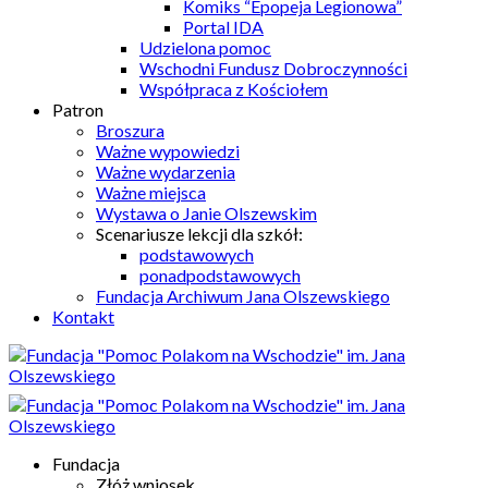
Komiks “Epopeja Legionowa”
Portal IDA
Udzielona pomoc
Wschodni Fundusz Dobroczynności
Współpraca z Kościołem
Patron
Broszura
Ważne wypowiedzi
Ważne wydarzenia
Ważne miejsca
Wystawa o Janie Olszewskim
Scenariusze lekcji dla szkół:
podstawowych
ponadpodstawowych
Fundacja Archiwum Jana Olszewskiego
Kontakt
Fundacja
Złóż wniosek