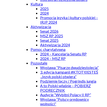
Kultura
2025
2024
Promocja języka i kultury polskiej –
IRJP 2024
Aktywizacja
Senat 2026
MSZ RP 2025
Senat 2025
Aktywizacja 2024
Pomoc charytatywna
2024 – Kancelaria Senatu RP
2024 – MSZ RP
Pozostałe
Wystawa “Pisarze dwudziestolecia”
3. edycja kampanii #KTOTYJESTEŚ
„Język polski otwiera”
Podziemie łączy / Pogrindis jungia
A to Polski właśnie – POBIERZ
PODRECZNIK
Audycje “Wybitni Polacy II RP”
Wystawa “Polscy orędownicy
wolności”