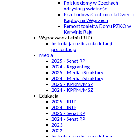
Polskie domy w Czechach
odzyskują świetność
Przebudowa Centrum dla Dzieci i
Kaplicy na Węgrzech
Remont toalet w Domu PZKO w
Karwinie Raju
Wypoczynek Letni (IRJP)
Instrukcja rozliczenia dotacji –
prezentacja
Media
2025 – Senat RP
2024 – Regranting
2025 – Media i Struktury
2024 – Media i Struktury
2025 – KPRM/MSZ
2024 – KPRM/MSZ
Edukacja
2025 – IRJP
2024 – IRJP
2025 – Senat RP
2024 – Senat RP
2023
2022
Instrukcja rozliczenia dotacji