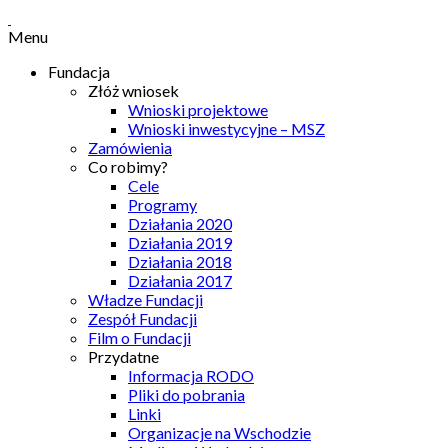
Menu
Fundacja
Złóż wniosek
Wnioski projektowe
Wnioski inwestycyjne – MSZ
Zamówienia
Co robimy?
Cele
Programy
Działania 2020
Działania 2019
Działania 2018
Działania 2017
Władze Fundacji
Zespół Fundacji
Film o Fundacji
Przydatne
Informacja RODO
Pliki do pobrania
Linki
Organizacje na Wschodzie