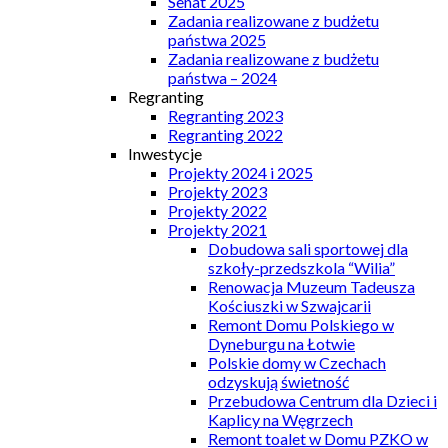
Senat 2025
Zadania realizowane z budżetu
państwa 2025
Zadania realizowane z budżetu
państwa – 2024
Regranting
Regranting 2023
Regranting 2022
Inwestycje
Projekty 2024 i 2025
Projekty 2023
Projekty 2022
Projekty 2021
Dobudowa sali sportowej dla
szkoły-przedszkola “Wilia”
Renowacja Muzeum Tadeusza
Kościuszki w Szwajcarii
Remont Domu Polskiego w
Dyneburgu na Łotwie
Polskie domy w Czechach
odzyskują świetność
Przebudowa Centrum dla Dzieci i
Kaplicy na Węgrzech
Remont toalet w Domu PZKO w