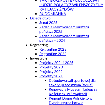
TAK TERAZ POSTĘPUJĄ UCZCIWI
LUDZIE. POLACY Z WILEŃSZCZYZNY
RATUJĄCY ŻYDÓW
RUDOMIANKA
Dziedzictwo
Senat 2025
Zadania realizowane z budżetu
państwa 2025
Zadania realizowane z budżetu
państwa – 2024
Regranting
Regranting 2023
Regranting 2022
Inwestycje
Projekty 2024 i 2025
Projekty 2023
Projekty 2022
Projekty 2021
Dobudowa sali sportowej dla
szkoły-przedszkola “Wilia”
Renowacja Muzeum Tadeusza
Kościuszki w Szwajcarii
Remont Domu Polskiego w
Dyneburgu na Łotwie