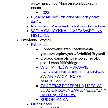
otrzymanych od Ministerstwa Edukacji i
Nauki
2023
Być albo nie być – zbiórka pieniędzy oraz
darów
Mauzoleum Prezydentów RP na uchodźstwie
SCENA GALICYJSKA – NASZA WSPÓLNA
HISTORIA
Działania – część II
Publikacje
Opracowanie stanu zachowania
grobów rządowych w Wielkiej Brytanii
Opracowanie planu renowacji grobu
prof. Leona Bilińskiego
WILNIANIE, ŚWIADKOWIE
KATYNIA, EMIGRANCI. STANISŁAW
SWIANIEWICZ I JÓZEF
MACKIEWICZ
TAK TERAZ POSTĘPUJĄ UCZCIWI
LUDZIE. POLACY Z WILEŃSZCZYZNY
RATUJĄCY ŻYDÓW
RUDOMIANKA
Dziedzictwo