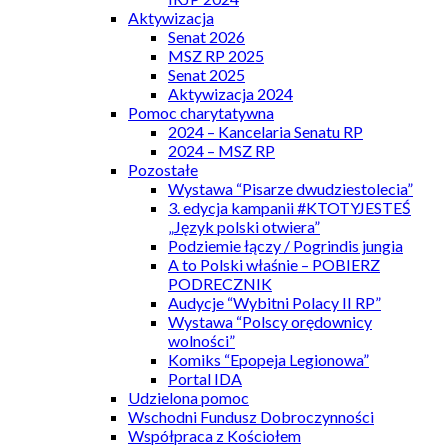
Aktywizacja
Senat 2026
MSZ RP 2025
Senat 2025
Aktywizacja 2024
Pomoc charytatywna
2024 – Kancelaria Senatu RP
2024 – MSZ RP
Pozostałe
Wystawa “Pisarze dwudziestolecia”
3. edycja kampanii #KTOTYJESTEŚ
„Język polski otwiera”
Podziemie łączy / Pogrindis jungia
A to Polski właśnie – POBIERZ
PODRECZNIK
Audycje “Wybitni Polacy II RP”
Wystawa “Polscy orędownicy
wolności”
Komiks “Epopeja Legionowa”
Portal IDA
Udzielona pomoc
Wschodni Fundusz Dobroczynności
Współpraca z Kościołem