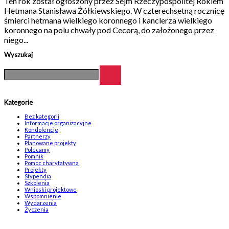
Ten rok został ogłoszony przez Sejm Rzeczypospolitej Rokiem
Hetmana Stanisława Żółkiewskiego. W czterechsetną rocznicę
śmierci hetmana wielkiego koronnego i kanclerza wielkiego
koronnego na polu chwały pod Cecorą, do założonego przez
niego...
Wyszukaj
Kategorie
Bez kategorii
Informacje organizacyjne
Kondolencje
Partnerzy
Planowane projekty
Polecamy
Pomnik
Pomoc charytatywna
Projekty
Stypendia
Szkolenia
Wnioski projektowe
Wspomnienie
Wydarzenia
Życzenia