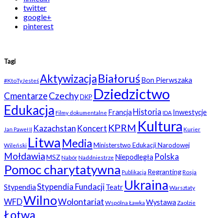
twitter
google+
pinterest
Tagi
Białoruś
Aktywizacja
Bon Pierwszaka
#KtoTyJesteś
Dziedzictwo
Czechy
Cmentarze
DKP
Edukacja
Historia
Francja
Inwestycje
Filmy dokumentalne
IDA
Kultura
KPRM
Kazachstan
Koncert
Kurier
Jan Paweł II
Litwa
Media
Ministerstwo Edukacji Narodowej
Wileński
Mołdawia
Polska
Niepodległa
MSZ
Nabór
Naddniestrze
Pomoc charytatywna
Regranting
Rosja
Publikacja
Ukraina
Stypendia Fundacji
Stypendia
Teatr
Warsztaty
Wilno
WFD
Wolontariat
Wystawa
Wspólna Ławka
Zaolzie
Łotwa