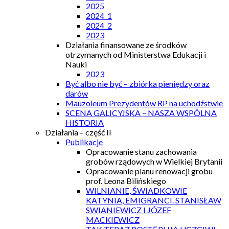
2025
2024_1
2024_2
2023
Działania finansowane ze środków
otrzymanych od Ministerstwa Edukacji i
Nauki
2023
Być albo nie być – zbiórka pieniędzy oraz
darów
Mauzoleum Prezydentów RP na uchodźstwie
SCENA GALICYJSKA – NASZA WSPÓLNA
HISTORIA
Działania – część II
Publikacje
Opracowanie stanu zachowania
grobów rządowych w Wielkiej Brytanii
Opracowanie planu renowacji grobu
prof. Leona Bilińskiego
WILNIANIE, ŚWIADKOWIE
KATYNIA, EMIGRANCI. STANISŁAW
SWIANIEWICZ I JÓZEF
MACKIEWICZ