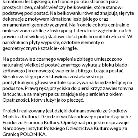
kimationu lesbijskiego, na froncie po obu stronach para
prostych lizen, całość wieńczy belkowanie, które stanowi
podstawę pod postać. Na belkowaniu również znajdują się ryte
dekoracje z motywem kimationu lesbijskiego oraz
ornamentami geometrycznymi. Na froncie cokołu centralnie
umieszczono tablicę z inskrypcją. Litery kute wgłębnie, na ich
powierzchni widnieją śladowe ilości polichromii lub złoceń. W
narożnikach płyty wypukłe, ozdobne elementy o
geometrycznym kształcie- okrągłe.
Na podstawie z czarnego wapienia zbitego umieszczono
naturalnej wielkości postać zmarłego wykutą z bloku blado-
żółtawego (kremowego) wapienia zbitego. Leżąca postać
Sierakowskiego przedstawiona została w stroju
pontyfikalnym, głowa w infule spoczywa na księdze leżącej na
poduszce. Prawą ręką przyciska do piersi krzyż zawieszony na
łańcuchu, a na małym palcu znajduje się pierścień z okiem
Opatrzności, który służył jako pieczęć.
Projekt realizowany jest dzięki dofinansowaniu ze środków
Ministra Kultury i Dziedzictwa Narodowego pochodzących z
Funduszu Promocji Kultury. Opiekę nad projektem sprawuje
Narodowy Instytut Polskiego Dziedzictwa Kulturowego za
Granicą POLONIKA.