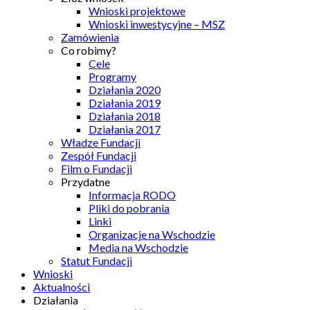
Wnioski projektowe
Wnioski inwestycyjne – MSZ
Zamówienia
Co robimy?
Cele
Programy
Działania 2020
Działania 2019
Działania 2018
Działania 2017
Władze Fundacji
Zespół Fundacji
Film o Fundacji
Przydatne
Informacja RODO
Pliki do pobrania
Linki
Organizacje na Wschodzie
Media na Wschodzie
Statut Fundacji
Wnioski
Aktualności
Działania