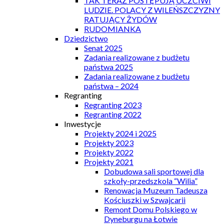
TAK TERAZ POSTĘPUJĄ UCZCIWI
LUDZIE. POLACY Z WILEŃSZCZYZNY
RATUJĄCY ŻYDÓW
RUDOMIANKA
Dziedzictwo
Senat 2025
Zadania realizowane z budżetu
państwa 2025
Zadania realizowane z budżetu
państwa – 2024
Regranting
Regranting 2023
Regranting 2022
Inwestycje
Projekty 2024 i 2025
Projekty 2023
Projekty 2022
Projekty 2021
Dobudowa sali sportowej dla
szkoły-przedszkola “Wilia”
Renowacja Muzeum Tadeusza
Kościuszki w Szwajcarii
Remont Domu Polskiego w
Dyneburgu na Łotwie