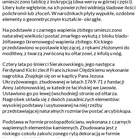
umieszczono tablicę z inskrypcją (dwa wersy w górnej części).
Litery kute wgłębnie, na ich powierzchni widnieją śladowe ilości
polichromii lub złoceń. W narożnikach płyty wypukłe, ozdobne
elementy o geometrycznym kształcie- okrągłe.
Na podstawie z czarnego wapienia zbitego umieszczono
naturalnej wielkości postać zmarłego wykutą z bloku blado-
żółtawego (kremowego) wapienia zbitego. Kickiego
przedstawiono w postawie klęczącej, z rękami złożonymi do
modlitwy, z twarzą zwróconą ku ołtarzowi, z infułą u nóg.
Cztery lata po śmierci Sierakowskiego, jego następca
Ferdynand Kicki zlecił Franciszkowi Olędzkiemu wykonanie
nagrobka. Znajduje się on w kaplicy Pana Jezusa
Ukrzyżowanego, zbudowanej w latach 1769-71 z fundacji
Anny Jabłonowskiej, w katedrze łacińskiej we Lwowie.
Ustawiono go po lewej (wschodniej) stronie od ołtarza.
Nagrobek składa się z dwóch zasadniczych elementów:
wysokiej podstawy i usytuowanej na niej rzeźby
przedstawiającej naturalnych rozmiarów postać arcybiskupa.
Podstawa w formie prostopadłościanu, wykonana z czarnych
wapiennych elementów kamiennych. Zbudowana jest z
niskiego cokołu zakończonego rytą dekoracją w formie