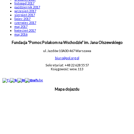
listopad 2017
październik 2017
wrzesień 2017
sierpień 2017
lipiec 2017
czerwiec 2017
maj 2017
kwiecień 2017
maj 2016
Fundacja “Pomoc Polakom na Wschodzie” im. Jana Olszewskiego
ul. Jazdów 10A
00-467 Warszawa
biuro@pol.org.pl
Sekretariat: +48 22 628 55 57
Księgowość: wew. 113
Mapa dojazdu