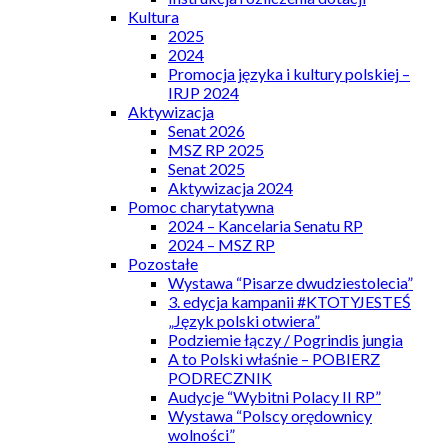
Kultura
2025
2024
Promocja języka i kultury polskiej –
IRJP 2024
Aktywizacja
Senat 2026
MSZ RP 2025
Senat 2025
Aktywizacja 2024
Pomoc charytatywna
2024 – Kancelaria Senatu RP
2024 – MSZ RP
Pozostałe
Wystawa “Pisarze dwudziestolecia”
3. edycja kampanii #KTOTYJESTEŚ
„Język polski otwiera”
Podziemie łączy / Pogrindis jungia
A to Polski właśnie – POBIERZ
PODRECZNIK
Audycje “Wybitni Polacy II RP”
Wystawa “Polscy orędownicy
wolności”