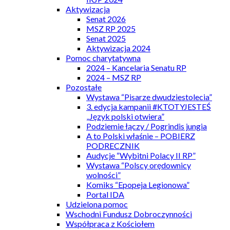
Aktywizacja
Senat 2026
MSZ RP 2025
Senat 2025
Aktywizacja 2024
Pomoc charytatywna
2024 – Kancelaria Senatu RP
2024 – MSZ RP
Pozostałe
Wystawa “Pisarze dwudziestolecia”
3. edycja kampanii #KTOTYJESTEŚ
„Język polski otwiera”
Podziemie łączy / Pogrindis jungia
A to Polski właśnie – POBIERZ
PODRECZNIK
Audycje “Wybitni Polacy II RP”
Wystawa “Polscy orędownicy
wolności”
Komiks “Epopeja Legionowa”
Portal IDA
Udzielona pomoc
Wschodni Fundusz Dobroczynności
Współpraca z Kościołem