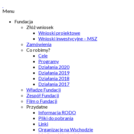
Menu
Fundacja
Złóż wniosek
Wnioski projektowe
Wnioski inwestycyjne – MSZ
Zamówienia
Co robimy?
Cele
Programy
Działania 2020
Działania 2019
Działania 2018
Działania 2017
Władze Fundacji
Zespół Fundacji
Film o Fundacji
Przydatne
Informacja RODO
Pliki do pobrania
Linki
Organizacje na Wschodzie