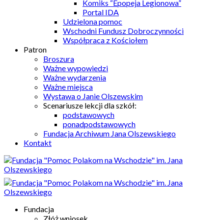
Komiks “Epopeja Legionowa”
Portal IDA
Udzielona pomoc
Wschodni Fundusz Dobroczynności
Współpraca z Kościołem
Patron
Broszura
Ważne wypowiedzi
Ważne wydarzenia
Ważne miejsca
Wystawa o Janie Olszewskim
Scenariusze lekcji dla szkół:
podstawowych
ponadpodstawowych
Fundacja Archiwum Jana Olszewskiego
Kontakt
Fundacja
Złóż wniosek