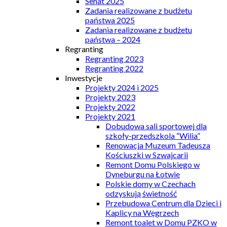
Senat 2025
Zadania realizowane z budżetu
państwa 2025
Zadania realizowane z budżetu
państwa – 2024
Regranting
Regranting 2023
Regranting 2022
Inwestycje
Projekty 2024 i 2025
Projekty 2023
Projekty 2022
Projekty 2021
Dobudowa sali sportowej dla
szkoły-przedszkola “Wilia”
Renowacja Muzeum Tadeusza
Kościuszki w Szwajcarii
Remont Domu Polskiego w
Dyneburgu na Łotwie
Polskie domy w Czechach
odzyskują świetność
Przebudowa Centrum dla Dzieci i
Kaplicy na Węgrzech
Remont toalet w Domu PZKO w