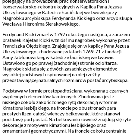
polegający na prowadzeniu prac konserwatorskich i
konserwatorsko-rekontrukcyjnych w Kaplica Pana Jezusa
Ukrzyżowanego w Katedrze Łacińskiej we Lwowie przy
Nagrobku arcybiskupa Ferdynanda Kickiego oraz arcybiskupa
Wacława Hieronima Sierakowskiego.
Ferdynand Kicki zmarł w 1797 roku. Jego następca, a zarazem
bratanek Kajetan Kicki wzniósł mu nagrobek wykonany przez
Franciszka Olędzkiego. Znajduje się on w kaplicy Pana Jezusa
Ukrzyżowanego, zbudowanej w latach 1769-71 z fundacji
Anny Jabłonowskiej, w katedrze łacińskiej we Lwowie.
Ustawiono go po prawej (zachodniej) stronie od ołtarza.
Nagrobek składa się z dwóch zasadniczych elementów:
wysokiej podstawy i usytuowanej na niej rzeźby
przedstawiającej naturalnych rozmiarów postać arcybiskupa.
Podstawa w formie prostopadłościanu, wykonana z czarnych
wapiennych elementów kamiennych. Zbudowana jest z
niskiego cokołu zakończonego rytą dekoracją w formie
kimationu lesbijskiego, na froncie po obu stronach para
prostych lizen, całość wieńczy belkowanie, które stanowi
podstawę pod postać. Na belkowaniu również znajdują się ryte
dekoracje z motywem kimationu lesbijskiego oraz
ornamentami geometrycznymi. Na froncie cokołu centralnie