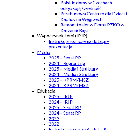
Polskie domy w Czechach
odzyskują świetność
Przebudowa Centrum dla Dzieci i
Kaplicy na Węgrzech
Remont toalet w Domu PZKO w
Karwinie Raju
Wypoczynek Letni (IRJP)
Instrukcja rozliczenia dotacji –
prezentacja
Media
2025 – Senat RP
2024 – Regranting
2025 – Media i Struktury
2024 – Media i Struktury
2025 – KPRM/MSZ
2024 – KPRM/MSZ
Edukacja
2025 – IRJP
2024 – IRJP
2025 – Senat RP
2024 – Senat RP
2023
2022
Instrukcja rozliczenia dotacji