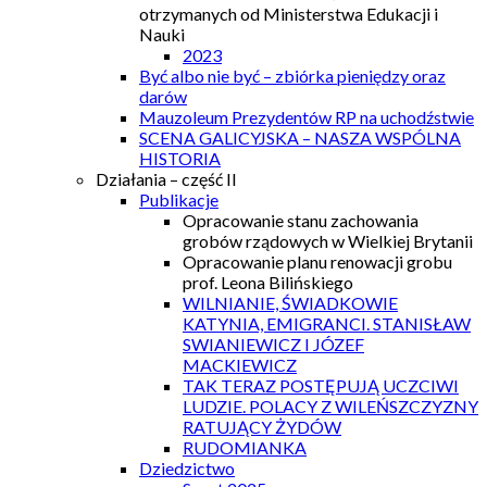
otrzymanych od Ministerstwa Edukacji i
Nauki
2023
Być albo nie być – zbiórka pieniędzy oraz
darów
Mauzoleum Prezydentów RP na uchodźstwie
SCENA GALICYJSKA – NASZA WSPÓLNA
HISTORIA
Działania – część II
Publikacje
Opracowanie stanu zachowania
grobów rządowych w Wielkiej Brytanii
Opracowanie planu renowacji grobu
prof. Leona Bilińskiego
WILNIANIE, ŚWIADKOWIE
KATYNIA, EMIGRANCI. STANISŁAW
SWIANIEWICZ I JÓZEF
MACKIEWICZ
TAK TERAZ POSTĘPUJĄ UCZCIWI
LUDZIE. POLACY Z WILEŃSZCZYZNY
RATUJĄCY ŻYDÓW
RUDOMIANKA
Dziedzictwo