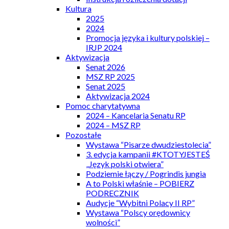
Kultura
2025
2024
Promocja języka i kultury polskiej –
IRJP 2024
Aktywizacja
Senat 2026
MSZ RP 2025
Senat 2025
Aktywizacja 2024
Pomoc charytatywna
2024 – Kancelaria Senatu RP
2024 – MSZ RP
Pozostałe
Wystawa “Pisarze dwudziestolecia”
3. edycja kampanii #KTOTYJESTEŚ
„Język polski otwiera”
Podziemie łączy / Pogrindis jungia
A to Polski właśnie – POBIERZ
PODRECZNIK
Audycje “Wybitni Polacy II RP”
Wystawa “Polscy orędownicy
wolności”