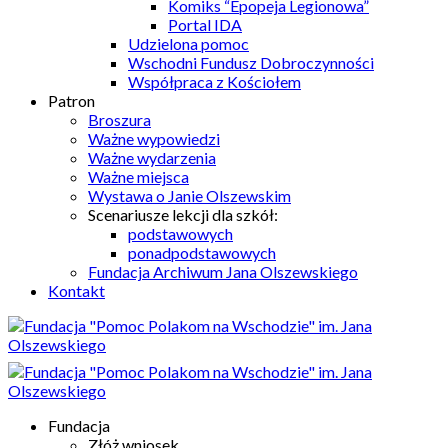
Komiks “Epopeja Legionowa”
Portal IDA
Udzielona pomoc
Wschodni Fundusz Dobroczynności
Współpraca z Kościołem
Patron
Broszura
Ważne wypowiedzi
Ważne wydarzenia
Ważne miejsca
Wystawa o Janie Olszewskim
Scenariusze lekcji dla szkół:
podstawowych
ponadpodstawowych
Fundacja Archiwum Jana Olszewskiego
Kontakt
Fundacja
Złóż wniosek