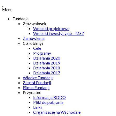
Menu
Fundacja
Złóż wniosek
Wnioski projektowe
Wnioski inwestycyjne – MSZ
Zamówienia
Co robimy?
Cele
Programy
Działania 2020
Działania 2019
Działania 2018
Działania 2017
Władze Fundacji
Zespół Fundacji
Film o Fundacji
Przydatne
Informacja RODO
Pliki do pobrania
Linki
Organizacje na Wschodzie