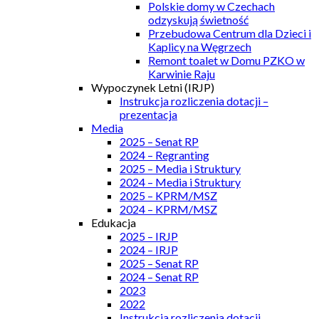
Polskie domy w Czechach
odzyskują świetność
Przebudowa Centrum dla Dzieci i
Kaplicy na Węgrzech
Remont toalet w Domu PZKO w
Karwinie Raju
Wypoczynek Letni (IRJP)
Instrukcja rozliczenia dotacji –
prezentacja
Media
2025 – Senat RP
2024 – Regranting
2025 – Media i Struktury
2024 – Media i Struktury
2025 – KPRM/MSZ
2024 – KPRM/MSZ
Edukacja
2025 – IRJP
2024 – IRJP
2025 – Senat RP
2024 – Senat RP
2023
2022
Instrukcja rozliczenia dotacji