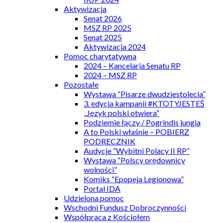
Aktywizacja
Senat 2026
MSZ RP 2025
Senat 2025
Aktywizacja 2024
Pomoc charytatywna
2024 – Kancelaria Senatu RP
2024 – MSZ RP
Pozostałe
Wystawa “Pisarze dwudziestolecia”
3. edycja kampanii #KTOTYJESTEŚ
„Język polski otwiera”
Podziemie łączy / Pogrindis jungia
A to Polski właśnie – POBIERZ
PODRECZNIK
Audycje “Wybitni Polacy II RP”
Wystawa “Polscy orędownicy
wolności”
Komiks “Epopeja Legionowa”
Portal IDA
Udzielona pomoc
Wschodni Fundusz Dobroczynności
Współpraca z Kościołem