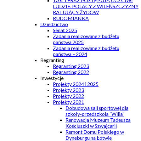
TAK TERAZ POSTĘPUJĄ UCZCIWI
LUDZIE. POLACY Z WILEŃSZCZYZNY
RATUJĄCY ŻYDÓW
RUDOMIANKA
Dziedzictwo
Senat 2025
Zadania realizowane z budżetu
państwa 2025
Zadania realizowane z budżetu
państwa – 2024
Regranting
Regranting 2023
Regranting 2022
Inwestycje
Projekty 2024 i 2025
Projekty 2023
Projekty 2022
Projekty 2021
Dobudowa sali sportowej dla
szkoły-przedszkola “Wilia”
Renowacja Muzeum Tadeusza
Kościuszki w Szwajcarii
Remont Domu Polskiego w
Dyneburgu na Łotwie