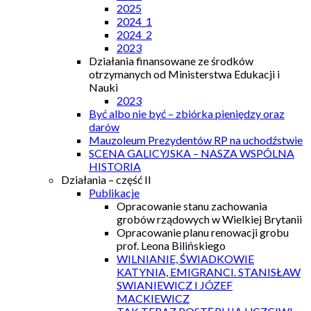
2025
2024_1
2024_2
2023
Działania finansowane ze środków
otrzymanych od Ministerstwa Edukacji i
Nauki
2023
Być albo nie być – zbiórka pieniędzy oraz
darów
Mauzoleum Prezydentów RP na uchodźstwie
SCENA GALICYJSKA – NASZA WSPÓLNA
HISTORIA
Działania – część II
Publikacje
Opracowanie stanu zachowania
grobów rządowych w Wielkiej Brytanii
Opracowanie planu renowacji grobu
prof. Leona Bilińskiego
WILNIANIE, ŚWIADKOWIE
KATYNIA, EMIGRANCI. STANISŁAW
SWIANIEWICZ I JÓZEF
MACKIEWICZ