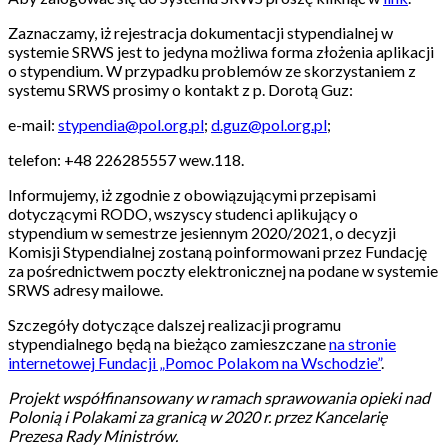
Zaznaczamy, iż rejestracja dokumentacji stypendialnej w
systemie SRWS jest to jedyna możliwa forma złożenia aplikacji
o stypendium. W przypadku problemów ze skorzystaniem z
systemu SRWS prosimy o kontakt z p. Dorotą Guz:
e-mail:
stypendia@pol.org.pl
;
d.guz@pol.org.pl
;
telefon: +48 226285557 wew.118.
Informujemy, iż zgodnie z obowiązującymi przepisami
dotyczącymi RODO, wszyscy studenci aplikujący o
stypendium w semestrze jesiennym 2020/2021, o decyzji
Komisji Stypendialnej zostaną poinformowani przez Fundację
za pośrednictwem poczty elektronicznej na podane w systemie
SRWS adresy mailowe.
Szczegóły dotyczące dalszej realizacji programu
stypendialnego będą na bieżąco zamieszczane
na stronie
internetowej Fundacji „Pomoc Polakom na Wschodzie”
.
Projekt współfinansowany w ramach sprawowania opieki nad
Polonią i Polakami za granicą w 2020 r. przez Kancelarię
Prezesa Rady Ministrów.