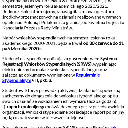
stypendialna będzie udzielana w II półroczu 2020 r., tj. w
semestrze jesiennym roku akademickiego 2020/2021.
Jednocześnie informujemy, iż nastąpiła zmiana operatora
środków przeznaczonych na działania realizowane w ramach
opieki nad Polonią i Polakami za granicą, od kwietnia br. jest to
Kancelaria Prezesa Rady Ministrów.
Nabór wniosków stypendialnych na semestr jesienny roku
akademickiego 2020/2021, będzie trwał
od 30 czerwca
do 11
października
2020 r.
Studenci o stypendium aplikują za pośrednictwem
Systemu
Rejestracji Wniosków Stypendialnych (SRWS),
wypełniając
elektroniczny formularz wniosku stypendialnego oraz
załączając dokumenty wymienione w
Regulaminie
Stypendialnym
§ II, pkt. 3.
Studentów, którzy prowadzą aktywną działalność społeczną
zachęcamy do dołączenia do wniosku stypendialnego opisu
swoich działań ze wskazaniem ich wymiaru (liczba godzin),
tj.
raportu polonijnego
poświadczonego przez przedstawiciela
organizacji. Wnioski stypendialne posiadające raport polonijny
będą rozpatrywane w pierwszej kolejności.
Aby zalogować się do Systemu SRWS proszę kliknąć w
link
.