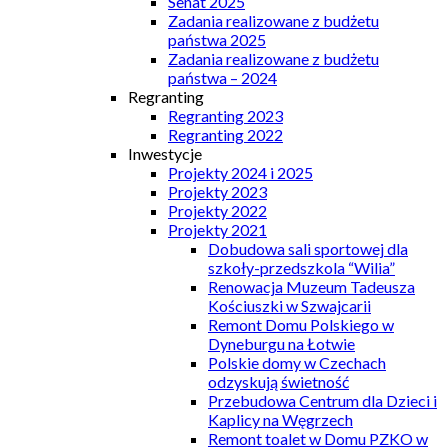
Senat 2025
Zadania realizowane z budżetu
państwa 2025
Zadania realizowane z budżetu
państwa – 2024
Regranting
Regranting 2023
Regranting 2022
Inwestycje
Projekty 2024 i 2025
Projekty 2023
Projekty 2022
Projekty 2021
Dobudowa sali sportowej dla
szkoły-przedszkola “Wilia”
Renowacja Muzeum Tadeusza
Kościuszki w Szwajcarii
Remont Domu Polskiego w
Dyneburgu na Łotwie
Polskie domy w Czechach
odzyskują świetność
Przebudowa Centrum dla Dzieci i
Kaplicy na Węgrzech
Remont toalet w Domu PZKO w