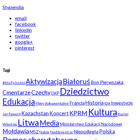
Stypendia
email
facebook
linkedin
twitter
google+
pinterest
Tagi
Białoruś
Aktywizacja
Bon Pierwszaka
#KtoTyJesteś
Dziedzictwo
Czechy
Cmentarze
DKP
Edukacja
Historia
Francja
Inwestycje
Filmy dokumentalne
IDA
Kultura
KPRM
Kazachstan
Koncert
Kurier
Jan Paweł II
Litwa
Media
Ministerstwo Edukacji Narodowej
Wileński
Mołdawia
Polska
Niepodległa
MSZ
Nabór
Naddniestrze
Pomoc charytatywna