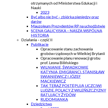
otrzymanych od Ministerstwa Edukacji i
Nauki
2023
Być albo nie być – zbiórka pieniędzy oraz
darów
Mauzoleum Prezydentów RP na uchodźstwie
SCENA GALICYJSKA – NASZA WSPÓLNA
HISTORIA
Działania – część II
Publikacje
Opracowanie stanu zachowania
grobów rządowych w Wielkiej Brytanii
Opracowanie planu renowacji grobu
prof. Leona Bilińskiego
WILNIANIE, ŚWIADKOWIE
KATYNIA, EMIGRANCI. STANISŁAW
SWIANIEWICZ I JÓZEF
MACKIEWICZ
TAK TERAZ POSTĘPUJĄ UCZCIWI
LUDZIE. POLACY Z WILEŃSZCZYZNY
RATUJĄCY ŻYDÓW
RUDOMIANKA
Dziedzictwo