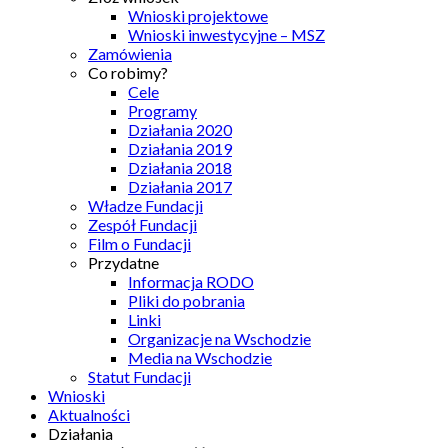
Wnioski projektowe
Wnioski inwestycyjne – MSZ
Zamówienia
Co robimy?
Cele
Programy
Działania 2020
Działania 2019
Działania 2018
Działania 2017
Władze Fundacji
Zespół Fundacji
Film o Fundacji
Przydatne
Informacja RODO
Pliki do pobrania
Linki
Organizacje na Wschodzie
Media na Wschodzie
Statut Fundacji
Wnioski
Aktualności
Działania