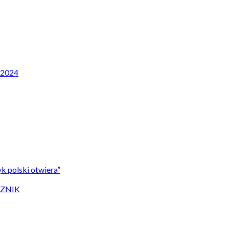
P 2024
k polski otwiera”
CZNIK