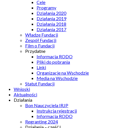
Cele
Programy
Działania 2020
Działania 2019
Działania 2018
Działania 2017
Władze Fundacji
Zespół Fundacji
Film o Fundacji
Przydatne
Informacja RODO
Pliki do pobrania
Linki
Organizacje na Wschodzie
Media na Wschodzie
Statut Fundacji
Wnioski
Aktualności
Działania
Bon Nauczyciela IRJP
Instrukcja rejestracji
Informacja RODO
Regranting 2024
Działania – część I