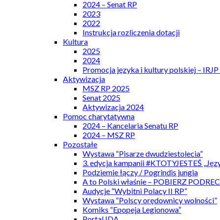
2024 – Senat RP
2023
2022
Instrukcja rozliczenia dotacji
Kultura
2025
2024
Promocja języka i kultury polskiej – IRJ
Aktywizacja
MSZ RP 2025
Senat 2025
Aktywizacja 2024
Pomoc charytatywna
2024 – Kancelaria Senatu RP
2024 – MSZ RP
Pozostałe
Wystawa “Pisarze dwudziestolecia”
3. edycja kampanii #KTOTYJESTEŚ „Języ
Podziemie łączy / Pogrindis jungia
A to Polski właśnie – POBIERZ PODRE
Audycje “Wybitni Polacy II RP”
Wystawa “Polscy orędownicy wolności”
Komiks “Epopeja Legionowa”
Portal IDA