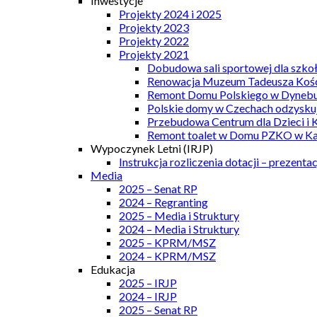
Inwestycje
Projekty 2024 i 2025
Projekty 2023
Projekty 2022
Projekty 2021
Dobudowa sali sportowej dla szkoł
Renowacja Muzeum Tadeusza Kości
Remont Domu Polskiego w Dynebu
Polskie domy w Czechach odzyskuj
Przebudowa Centrum dla Dzieci i 
Remont toalet w Domu PZKO w Kar
Wypoczynek Letni (IRJP)
Instrukcja rozliczenia dotacji – prezentac
Media
2025 – Senat RP
2024 – Regranting
2025 – Media i Struktury
2024 – Media i Struktury
2025 – KPRM/MSZ
2024 – KPRM/MSZ
Edukacja
2025 – IRJP
2024 – IRJP
2025 – Senat RP