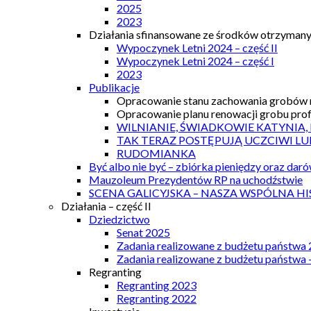
2025
2023
Działania sfinansowane ze środków otrzymanyc
Wypoczynek Letni 2024 – część II
Wypoczynek Letni 2024 – część I
2023
Publikacje
Opracowanie stanu zachowania grobów r
Opracowanie planu renowacji grobu prof.
WILNIANIE, ŚWIADKOWIE KATYNIA,
TAK TERAZ POSTĘPUJĄ UCZCIWI LU
RUDOMIANKA
Być albo nie być – zbiórka pieniędzy oraz dar
Mauzoleum Prezydentów RP na uchodźstwie
SCENA GALICYJSKA – NASZA WSPÓLNA HI
Działania – część II
Dziedzictwo
Senat 2025
Zadania realizowane z budżetu państwa
Zadania realizowane z budżetu państwa 
Regranting
Regranting 2023
Regranting 2022