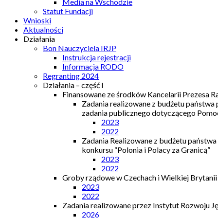
Media na Wschodzie
Statut Fundacji
Wnioski
Aktualności
Działania
Bon Nauczyciela IRJP
Instrukcja rejestracji
Informacja RODO
Regranting 2024
Działania – część I
Finansowane ze środków Kancelarii Prezesa R
Zadania realizowane z budżetu państwa
zadania publicznego dotyczącego Pomocy
2023
2022
Zadania Realizowane z budżetu państwa
konkursu “Polonia i Polacy za Granicą”
2023
2022
Groby rządowe w Czechach i Wielkiej Brytanii
2023
2022
Zadania realizowane przez Instytut Rozwoju J
2026