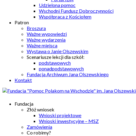
Udzielona pomoc
Wschodni Fundusz Dobroczynności
Współpraca z Kościołem
Patron
Broszura
Ważne wypowiedzi
Ważne wydarzenia
Ważne miejsca
Wystawa o Janie Olszewskim
Scenariusze lekcji dla szkół:
podstawowych
ponadpodstawowych
Fundacja Archiwum Jana Olszewskiego
Kontakt
Fundacja
Złóż wniosek
Wnioski projektowe
Wnioski inwestycyjne – MSZ
Zamówienia
Co robimy?