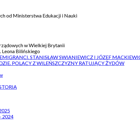
h od Ministerstwa Edukacji i Nauki
ządowych w Wielkiej Brytanii
 Leona Bilińskiego
 EMIGRANCI. STANISŁAW SWIANIEWICZ I JÓZEF MACKIEWI
DZIE. POLACY Z WILEŃSZCZYZNY RATUJĄCY ŻYDÓW
ów
STORIA
 2025
– 2024