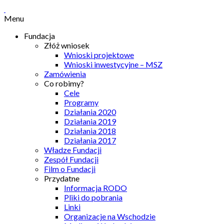
Menu
Fundacja
Złóż wniosek
Wnioski projektowe
Wnioski inwestycyjne – MSZ
Zamówienia
Co robimy?
Cele
Programy
Działania 2020
Działania 2019
Działania 2018
Działania 2017
Władze Fundacji
Zespół Fundacji
Film o Fundacji
Przydatne
Informacja RODO
Pliki do pobrania
Linki
Organizacje na Wschodzie