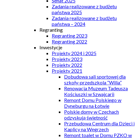
Senat 2025
Zadania realizowane z budżetu
państwa 2025
Zadania realizowane z budżetu
państwa – 2024
Regranting
Regranting 2023
Regranting 2022
Inwestycje
Projekty 2024 i 2025
Projekty 2023
Projekty 2022
Projekty 2021
Dobudowa sali sportowej dla
szkoły-przedszkola “Wilia”
Renowacja Muzeum Tadeusza
Kościuszki w Szwajcarii
Remont Domu Polskiego w
Dyneburgu na Łotwie
Polskie domy w Czechach
odzyskują świetność
Przebudowa Centrum dla Dzieci i
Kaplicy na Węgrzech
Remont toalet w Domu PZKO w