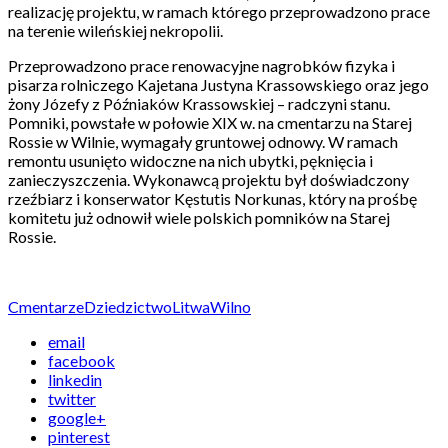
realizację projektu, w ramach którego przeprowadzono prace
na terenie wileńskiej nekropolii.
Przeprowadzono prace renowacyjne nagrobków fizyka i
pisarza rolniczego Kajetana Justyna Krassowskiego oraz jego
żony Józefy z Późniaków Krassowskiej – radczyni stanu.
Pomniki, powstałe w połowie XIX w. na cmentarzu na Starej
Rossie w Wilnie, wymagały gruntowej odnowy. W ramach
remontu usunięto widoczne na nich ubytki, pęknięcia i
zanieczyszczenia. Wykonawcą projektu był doświadczony
rzeźbiarz i konserwator Kęstutis Norkunas, który na prośbę
komitetu już odnowił wiele polskich pomników na Starej
Rossie.
Cmentarze
Dziedzictwo
Litwa
Wilno
email
facebook
linkedin
twitter
google+
pinterest