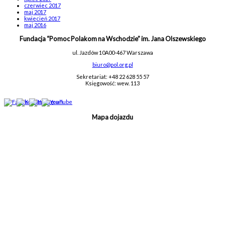
czerwiec 2017
maj 2017
kwiecień 2017
maj 2016
Fundacja “Pomoc Polakom na Wschodzie” im. Jana Olszewskiego
ul. Jazdów 10A
00-467 Warszawa
biuro@pol.org.pl
Sekretariat: +48 22 628 55 57
Księgowość: wew. 113
Mapa dojazdu