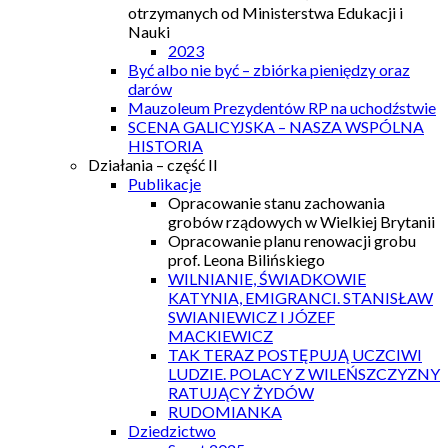
otrzymanych od Ministerstwa Edukacji i
Nauki
2023
Być albo nie być – zbiórka pieniędzy oraz
darów
Mauzoleum Prezydentów RP na uchodźstwie
SCENA GALICYJSKA – NASZA WSPÓLNA
HISTORIA
Działania – część II
Publikacje
Opracowanie stanu zachowania
grobów rządowych w Wielkiej Brytanii
Opracowanie planu renowacji grobu
prof. Leona Bilińskiego
WILNIANIE, ŚWIADKOWIE
KATYNIA, EMIGRANCI. STANISŁAW
SWIANIEWICZ I JÓZEF
MACKIEWICZ
TAK TERAZ POSTĘPUJĄ UCZCIWI
LUDZIE. POLACY Z WILEŃSZCZYZNY
RATUJĄCY ŻYDÓW
RUDOMIANKA
Dziedzictwo