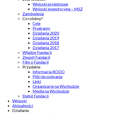
Wnioski projektowe
Wnioski inwestycyjne – MSZ
Zamówienia
Co robimy?
Cele
Programy
Działania 2020
Działania 2019
Działania 2018
Działania 2017
Władze Fundacji
Zespół Fundacji
Film o Fundacji
Przydatne
Informacja RODO
Pliki do pobrania
Linki
Organizacje na Wschodzie
Media na Wschodzie
Statut Fundacji
Wnioski
Aktualności
Działania