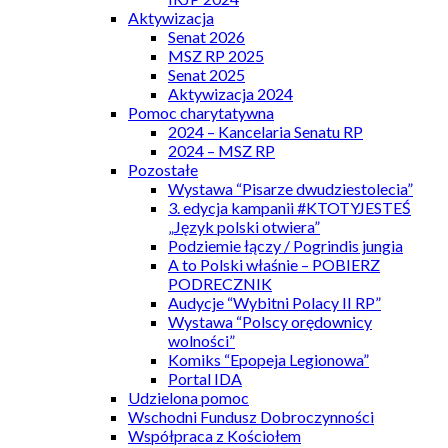
Aktywizacja
Senat 2026
MSZ RP 2025
Senat 2025
Aktywizacja 2024
Pomoc charytatywna
2024 – Kancelaria Senatu RP
2024 – MSZ RP
Pozostałe
Wystawa “Pisarze dwudziestolecia”
3. edycja kampanii #KTOTYJESTEŚ
„Język polski otwiera”
Podziemie łączy / Pogrindis jungia
A to Polski właśnie – POBIERZ
PODRECZNIK
Audycje “Wybitni Polacy II RP”
Wystawa “Polscy orędownicy
wolności”
Komiks “Epopeja Legionowa”
Portal IDA
Udzielona pomoc
Wschodni Fundusz Dobroczynności
Współpraca z Kościołem