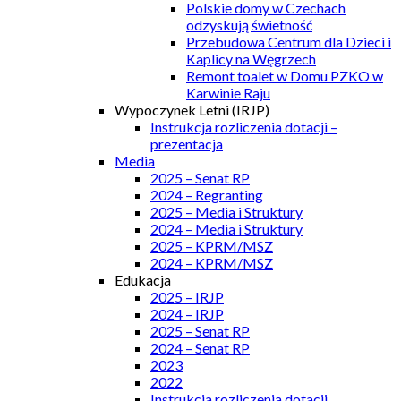
Polskie domy w Czechach
odzyskują świetność
Przebudowa Centrum dla Dzieci i
Kaplicy na Węgrzech
Remont toalet w Domu PZKO w
Karwinie Raju
Wypoczynek Letni (IRJP)
Instrukcja rozliczenia dotacji –
prezentacja
Media
2025 – Senat RP
2024 – Regranting
2025 – Media i Struktury
2024 – Media i Struktury
2025 – KPRM/MSZ
2024 – KPRM/MSZ
Edukacja
2025 – IRJP
2024 – IRJP
2025 – Senat RP
2024 – Senat RP
2023
2022
Instrukcja rozliczenia dotacji