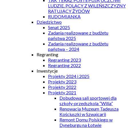
TAK TERAZ POSTĘPUJĄ UCZCIWI
LUDZIE. POLACY Z WILEŃSZCZYZNY
RATUJĄCY ŻYDÓW
RUDOMIANKA
Dziedzictwo
Senat 2025
Zadania realizowane z budżetu
państwa 2025
Zadania realizowane z budżetu
państwa – 2024
Regranting
Regranting 2023
Regranting 2022
Inwestycje
Projekty 2024 i 2025
Projekty 2023
Projekty 2022
Projekty 2021
Dobudowa sali sportowej dla
szkoły-przedszkola “Wilia”
Renowacja Muzeum Tadeusza
Kościuszki w Szwajcarii
Remont Domu Polskiego w
Dyneburgu na Łotwie