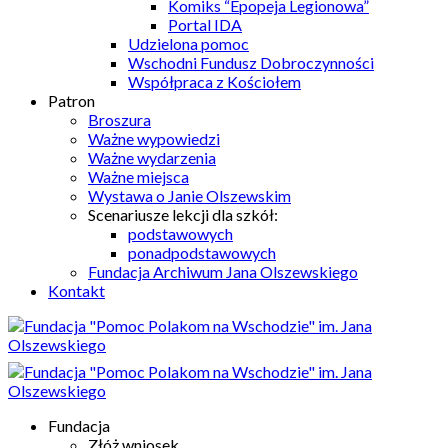
Komiks “Epopeja Legionowa”
Portal IDA
Udzielona pomoc
Wschodni Fundusz Dobroczynności
Współpraca z Kościołem
Patron
Broszura
Ważne wypowiedzi
Ważne wydarzenia
Ważne miejsca
Wystawa o Janie Olszewskim
Scenariusze lekcji dla szkół:
podstawowych
ponadpodstawowych
Fundacja Archiwum Jana Olszewskiego
Kontakt
Fundacja
Złóż wniosek