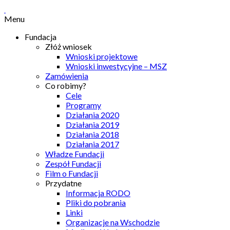
Menu
Fundacja
Złóż wniosek
Wnioski projektowe
Wnioski inwestycyjne – MSZ
Zamówienia
Co robimy?
Cele
Programy
Działania 2020
Działania 2019
Działania 2018
Działania 2017
Władze Fundacji
Zespół Fundacji
Film o Fundacji
Przydatne
Informacja RODO
Pliki do pobrania
Linki
Organizacje na Wschodzie