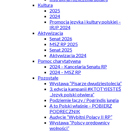
Kultura
2025
2024
Promocja języka i kultury polskiej –
IRJP 2024
Aktywizacja
Senat 2026
MSZ RP 2025
Senat 2025
Aktywizacja 2024
Pomoc charytatywna
2024 – Kancelaria Senatu RP
2024 – MSZ RP
Pozostałe
Wystawa “Pisarze dwudziestolecia”
3. edycja kampanii #KTOTYJESTEŚ
„Język polski otwiera”
Podziemie łączy / Pogrindis jungia
A to Polski właśnie – POBIERZ
PODRECZNIK
Audycje “Wybitni Polacy II RP”
Wystawa “Polscy orędownicy
wolności”