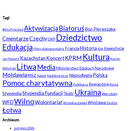
Tagi
Białoruś
Aktywizacja
Bon Pierwszaka
#KtoTyJesteś
Dziedzictwo
Czechy
Cmentarze
DKP
Edukacja
Historia
Francja
Inwestycje
Filmy dokumentalne
IDA
Kultura
KPRM
Kazachstan
Koncert
Kurier
Jan Paweł II
Litwa
Media
Ministerstwo Edukacji Narodowej
Wileński
Mołdawia
Polska
Niepodległa
MSZ
Nabór
Naddniestrze
Pomoc charytatywna
Regranting
Rosja
Publikacja
Ukraina
Stypendia Fundacji
Stypendia
Teatr
Warsztaty
Wilno
WFD
Wolontariat
Wystawa
Wspólna Ławka
Zaolzie
Łotwa
Archiwum
sierpień 2026