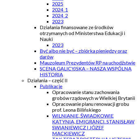
2025
2024_1
2024_2
2023
Działania finansowane ze środków
otrzymanych od Ministerstwa Edukacji i
Nauki
2023
Być albo nie być – zbiórka pieniędzy oraz
darów
Mauzoleum Prezydentów RP na uchodźstwie
SCENA GALICYJSKA – NASZA WSPÓLNA
HISTORIA
Działania – część II
Publikacje
Opracowanie stanu zachowania
grobów rządowych w Wielkiej Brytanii
Opracowanie planu renowacji grobu
prof. Leona Bilińskiego
WILNIANIE, ŚWIADKOWIE
KATYNIA, EMIGRANCI. STANISŁAW
SWIANIEWICZ I JÓZEF
MACKIEWICZ