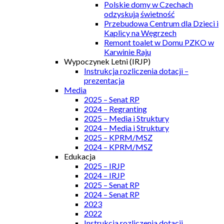
Polskie domy w Czechach
odzyskują świetność
Przebudowa Centrum dla Dzieci i
Kaplicy na Węgrzech
Remont toalet w Domu PZKO w
Karwinie Raju
Wypoczynek Letni (IRJP)
Instrukcja rozliczenia dotacji –
prezentacja
Media
2025 – Senat RP
2024 – Regranting
2025 – Media i Struktury
2024 – Media i Struktury
2025 – KPRM/MSZ
2024 – KPRM/MSZ
Edukacja
2025 – IRJP
2024 – IRJP
2025 – Senat RP
2024 – Senat RP
2023
2022
Instrukcja rozliczenia dotacji