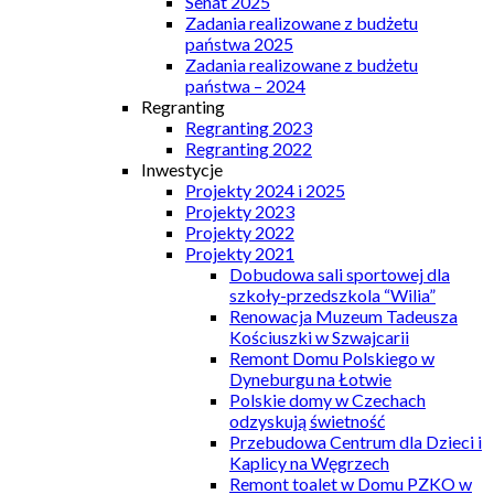
Senat 2025
Zadania realizowane z budżetu
państwa 2025
Zadania realizowane z budżetu
państwa – 2024
Regranting
Regranting 2023
Regranting 2022
Inwestycje
Projekty 2024 i 2025
Projekty 2023
Projekty 2022
Projekty 2021
Dobudowa sali sportowej dla
szkoły-przedszkola “Wilia”
Renowacja Muzeum Tadeusza
Kościuszki w Szwajcarii
Remont Domu Polskiego w
Dyneburgu na Łotwie
Polskie domy w Czechach
odzyskują świetność
Przebudowa Centrum dla Dzieci i
Kaplicy na Węgrzech
Remont toalet w Domu PZKO w