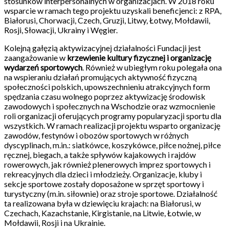
stosunków interpersonalnych w organizacjach. W 2018 roku
wsparcie w ramach tego projektu uzyskali beneficjenci: z RPA,
Białorusi, Chorwacji, Czech, Gruzji, Litwy, Łotwy, Mołdawii,
Rosji, Słowacji, Ukrainy i Węgier.
Kolejną gałęzią aktywizacyjnej działalności Fundacji jest
zaangażowanie w
krzewienie kultury fizycznej i organizację
wydarzeń sportowych
. Również w ubiegłym roku polegała ona
na wspieraniu działań promujących aktywność fizyczną
społeczności polskich, upowszechnieniu atrakcyjnych form
spędzania czasu wolnego poprzez aktywizację środowisk
zawodowych i społecznych na Wschodzie oraz wzmocnienie
roli organizacji oferujących programy popularyzacji sportu dla
wszystkich. W ramach realizacji projektu wsparto organizację
zawodów, festynów i obozów sportowych w różnych
dyscyplinach, m.in.: siatkówce, koszykówce, piłce nożnej, piłce
ręcznej, biegach, a także spływów kajakowych i rajdów
rowerowych, jak również plenerowych imprez sportowych i
rekreacyjnych dla dzieci i młodzieży. Organizacje, kluby i
sekcje sportowe zostały doposażone w sprzęt sportowy i
turystyczny (m.in. siłownie) oraz stroje sportowe. Działalność
ta realizowana była w dziewięciu krajach: na Białorusi, w
Czechach, Kazachstanie, Kirgistanie, na Litwie, Łotwie, w
Mołdawii, Rosji i na Ukrainie.