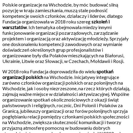
Polskie organizacje na Wschodzie, by móc budować silną
pozycję w kraju zamieszkania, muszą stale podnosić
kompetencje swoich członków, działaczy i liderów, dlatego
Fundacja organizowała w 2018 roku szereg
szkoleń i
warsztatów
. Ich tematyka obejmowała miedzy innymi
funkcjonowanie organizacji pozarządowych, zarządzanie
projektem i organizacją oraz aktywizację młodzieży. Sprzyjały
one doskonaleniu kompetencji zawodowych oraz wymianie
doświadczeń określonych grup profesjonalistów i
organizowane były dla Polaków mieszkających na Białorusi,
Ukrainie, Litwie oraz Słowacji, w Czechach, Mołdawii i Rosji.
W 2018 roku Fundacja doprowadziła do wielu
spotkań
organizacji polskich
na Wschodzie. Inicjatywy integrujące
zarówno członków organizacji polskich oraz polonijnych na
Wschodzie, jak i osoby niezrzeszone, na rzecz których działają,
zajmują ważne miejsce w działalności aktywizacyjnej. Wspólne
organizowanie spotkań okolicznościowych z okazji świąt
państwowych i religijnych, rocznic, Dni Polonii i Polaków za
Granicą, jubileuszy organizacji oraz forów polonijnych sprzyja
pogłębianiu relacji pomiędzy członkami polskich społeczności
na Wschodzie, zwiększa skuteczność komunikacji i tworzy
przyjazną atmosferę pomocną w budowaniu dobrych