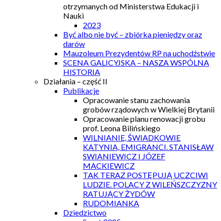
otrzymanych od Ministerstwa Edukacji i
Nauki
2023
Być albo nie być – zbiórka pieniędzy oraz
darów
Mauzoleum Prezydentów RP na uchodźstwie
SCENA GALICYJSKA – NASZA WSPÓLNA
HISTORIA
Działania – część II
Publikacje
Opracowanie stanu zachowania
grobów rządowych w Wielkiej Brytanii
Opracowanie planu renowacji grobu
prof. Leona Bilińskiego
WILNIANIE, ŚWIADKOWIE
KATYNIA, EMIGRANCI. STANISŁAW
SWIANIEWICZ I JÓZEF
MACKIEWICZ
TAK TERAZ POSTĘPUJĄ UCZCIWI
LUDZIE. POLACY Z WILEŃSZCZYZNY
RATUJĄCY ŻYDÓW
RUDOMIANKA
Dziedzictwo