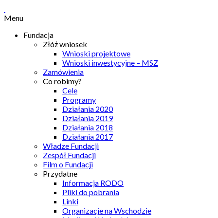
Menu
Fundacja
Złóż wniosek
Wnioski projektowe
Wnioski inwestycyjne – MSZ
Zamówienia
Co robimy?
Cele
Programy
Działania 2020
Działania 2019
Działania 2018
Działania 2017
Władze Fundacji
Zespół Fundacji
Film o Fundacji
Przydatne
Informacja RODO
Pliki do pobrania
Linki
Organizacje na Wschodzie