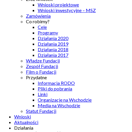
Wnioski projektowe
Wnioski inwestycyjne – MSZ
Zamówienia
Co robimy?
Cele
Programy
Działania 2020
Działania 2019
Działania 2018
Działania 2017
Władze Fundacji
Zespół Fundacji
Film o Fundacji
Przydatne
Informacja RODO
Pliki do pobrania
Linki
Organizacje na Wschodzie
Media na Wschodzie
Statut Fundacji
Wnioski
Aktualności
Działania