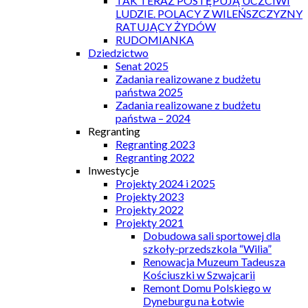
TAK TERAZ POSTĘPUJĄ UCZCIWI
LUDZIE. POLACY Z WILEŃSZCZYZNY
RATUJĄCY ŻYDÓW
RUDOMIANKA
Dziedzictwo
Senat 2025
Zadania realizowane z budżetu
państwa 2025
Zadania realizowane z budżetu
państwa – 2024
Regranting
Regranting 2023
Regranting 2022
Inwestycje
Projekty 2024 i 2025
Projekty 2023
Projekty 2022
Projekty 2021
Dobudowa sali sportowej dla
szkoły-przedszkola “Wilia”
Renowacja Muzeum Tadeusza
Kościuszki w Szwajcarii
Remont Domu Polskiego w
Dyneburgu na Łotwie