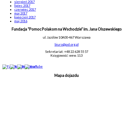
sierpień 2017
lipiec 2017
czerwiec 2017
maj 2017
kwiecień 2017
maj 2016
Fundacja “Pomoc Polakom na Wschodzie” im. Jana Olszewskiego
ul. Jazdów 10A
00-467 Warszawa
biuro@pol.org.pl
Sekretariat: +48 22 628 55 57
Księgowość: wew. 113
Mapa dojazdu