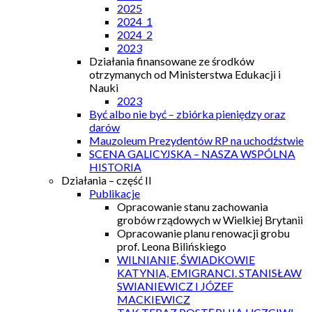
2025
2024_1
2024_2
2023
Działania finansowane ze środków
otrzymanych od Ministerstwa Edukacji i
Nauki
2023
Być albo nie być – zbiórka pieniędzy oraz
darów
Mauzoleum Prezydentów RP na uchodźstwie
SCENA GALICYJSKA – NASZA WSPÓLNA
HISTORIA
Działania – część II
Publikacje
Opracowanie stanu zachowania
grobów rządowych w Wielkiej Brytanii
Opracowanie planu renowacji grobu
prof. Leona Bilińskiego
WILNIANIE, ŚWIADKOWIE
KATYNIA, EMIGRANCI. STANISŁAW
SWIANIEWICZ I JÓZEF
MACKIEWICZ