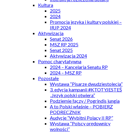
Kultura
2025
2024
Promocja języka i kultury polskiej –
IRJP 2024
Aktywizacja
Senat 2026
MSZ RP 2025
Senat 2025
Aktywizacja 2024
Pomoc charytatywna
2024 – Kancelaria Senatu RP
2024 – MSZ RP
Pozostałe
Wystawa “Pisarze dwudziestolecia”
3. edycja kampanii #KTOTYJESTEŚ
„Język polski otwiera”
Podziemie łączy / Pogrindis jungia
A to Polski właśnie – POBIERZ
PODRECZNIK
Audycje “Wybitni Polacy II RP”
Wystawa “Polscy orędownicy
wolności”