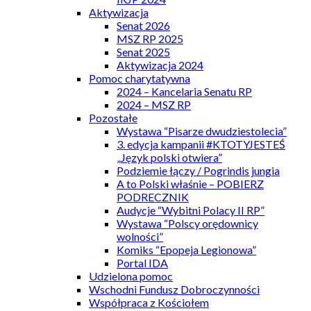
Aktywizacja
Senat 2026
MSZ RP 2025
Senat 2025
Aktywizacja 2024
Pomoc charytatywna
2024 – Kancelaria Senatu RP
2024 – MSZ RP
Pozostałe
Wystawa “Pisarze dwudziestolecia”
3. edycja kampanii #KTOTYJESTEŚ
„Język polski otwiera”
Podziemie łączy / Pogrindis jungia
A to Polski właśnie – POBIERZ
PODRECZNIK
Audycje “Wybitni Polacy II RP”
Wystawa “Polscy orędownicy
wolności”
Komiks “Epopeja Legionowa”
Portal IDA
Udzielona pomoc
Wschodni Fundusz Dobroczynności
Współpraca z Kościołem