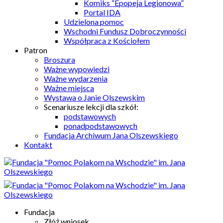
Komiks “Epopeja Legionowa”
Portal IDA
Udzielona pomoc
Wschodni Fundusz Dobroczynności
Współpraca z Kościołem
Patron
Broszura
Ważne wypowiedzi
Ważne wydarzenia
Ważne miejsca
Wystawa o Janie Olszewskim
Scenariusze lekcji dla szkół:
podstawowych
ponadpodstawowych
Fundacja Archiwum Jana Olszewskiego
Kontakt
Fundacja
Złóż wniosek