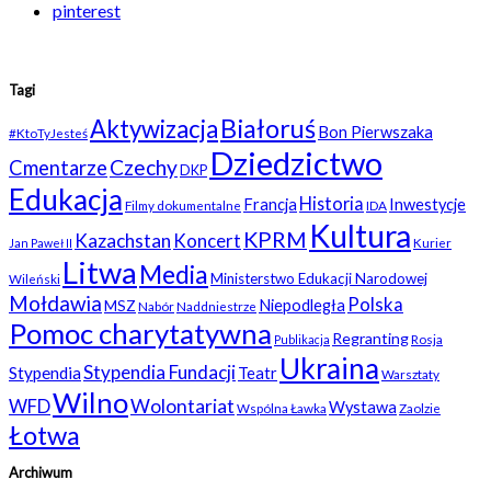
pinterest
Tagi
Białoruś
Aktywizacja
Bon Pierwszaka
#KtoTyJesteś
Dziedzictwo
Czechy
Cmentarze
DKP
Edukacja
Historia
Francja
Inwestycje
Filmy dokumentalne
IDA
Kultura
KPRM
Kazachstan
Koncert
Kurier
Jan Paweł II
Litwa
Media
Ministerstwo Edukacji Narodowej
Wileński
Mołdawia
Polska
Niepodległa
MSZ
Nabór
Naddniestrze
Pomoc charytatywna
Regranting
Rosja
Publikacja
Ukraina
Stypendia Fundacji
Stypendia
Teatr
Warsztaty
Wilno
WFD
Wolontariat
Wystawa
Wspólna Ławka
Zaolzie
Łotwa
Archiwum