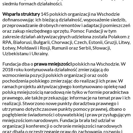
siedmiu formach działalności.
Wsparła struktury
145 polskich organizacji na Wschodzie
dofinansowując ich bieżącą działalność, wyposażenie siedzib,
przeprowadzanie drobnych remontów i adaptacji pomieszczeń
oraz zakup niezbędnego sprzętu. Pomoc Fundacji w tym
zakresie działań aktywizacyjnych udzielona została Polakom z
RPA, Białorusi, Bułgarii, Chorwacji, Czech, Estonii, Gruzji, Litwy,
Łotwy, Mołdawii i Rosji, Rumunii oraz Serbii, Słowacji,
Uzbekistanu i Ukrainy.
Fundacja dba o
prawa mniejszości
polskich na Wschodzie. W
2018 roku kontynuowała działalność zmierzającą do
wzmocnienia pozycji polskich organizacji oraz osób
pochodzenia polskiego zmierzając do realizacji ich praw. W
ramach projektu aktywizacyjnego kontynuowano opiekę nad
polską mniejszością narodową nie tylko w formie poradnictwa
prawnego, ale także przekazując informacje na temat praw i ich
realizacji. Stworzono nowe punkty doradztwa prawnego i
utrzymano dotychczasowe punkty pomocy prawnej, dbano o
pogłębienie świadomości obywatelskiej i praw przysługującym
mniejszościom narodowym. Fundacja brała też udział w
organizacji konferencji o ochronie mniejszości narodowych
oraz dbała o przestrzeganie praw do zachowania, rozwoju i