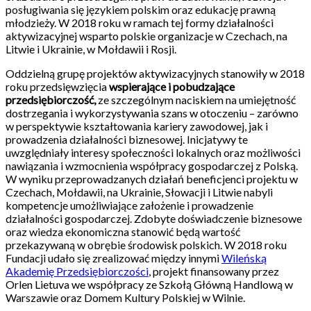
posługiwania się językiem polskim oraz edukację prawną
młodzieży. W 2018 roku w ramach tej formy działalności
aktywizacyjnej wsparto polskie organizacje w Czechach, na
Litwie i Ukrainie, w Mołdawii i Rosji.
Oddzielną grupę projektów aktywizacyjnych stanowiły w 2018
roku przedsięwzięcia
wspierające i pobudzające
przedsiębiorczość,
ze szczególnym naciskiem na umiejętność
dostrzegania i wykorzystywania szans w otoczeniu – zarówno
w perspektywie kształtowania kariery zawodowej, jak i
prowadzenia działalności biznesowej. Inicjatywy te
uwzględniały interesy społeczności lokalnych oraz możliwości
nawiązania i wzmocnienia współpracy gospodarczej z Polską.
W wyniku przeprowadzanych działań beneficjenci projektu w
Czechach, Mołdawii, na Ukrainie, Słowacji i Litwie nabyli
kompetencje umożliwiające założenie i prowadzenie
działalności gospodarczej. Zdobyte doświadczenie biznesowe
oraz wiedza ekonomiczna stanowić będą wartość
przekazywaną w obrębie środowisk polskich. W 2018 roku
Fundacji udało się zrealizować między innymi
Wileńską
Akademię Przedsiębiorczości
, projekt finansowany przez
Orlen Lietuva we współpracy ze Szkołą Główną Handlową w
Warszawie oraz Domem Kultury Polskiej w Wilnie.