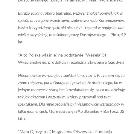
Bardzo solidna robota teatralna. Reżyser znalazł pomysł, jak w
sposób przystępny przedstawić szaleństwo rodu Karamazowów.
Blisko trzygodzinny spektakl nie nużył, trzymał w napięciu i dał
wielką satysfakcję miłośnikom prozy Dostojewskiego
– Piotr, 49
lat.
“A to Polska właśnie”, na podstawie “Wesela” St.
Wyspiańskiego, produkcja niezależna Sławomira Gaudyna:
Niesamowicie wzruszający spektakl muzyczny. Przyznam się, że
znam reżysera, pana Gaudyna. I powiem, że drań z niego, bo w
jednym momencie stanąłem i rozpłakałem się, za co mu dziękuję,
tak jak aktorom i wszystkim, którzy pracowali nad tym
spektaklem. Dla mnie osobiście był niesamowicie wzruszający w
kilku momentach, które zostawię tylko dla siebi
e – Bartosz, 32
lata.
“Mała Oj-czy-zna”, Magdalena Olszewska, Fundacja