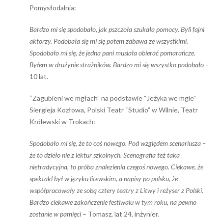
Pomysłodalnia:
Bardzo mi się spodobało, jak pszczoła szukała pomocy. Byli fajni
aktorzy. Podobała się mi się potem zabawa ze wszystkimi.
Spodobało mi się, że jedna pani musiała obierać pomarańcze.
Byłem w drużynie strażników. Bardzo mi się wszystko podobało
–
10 lat.
“Zagubieni we mgłach” na podstawie “Jeżyka we mgle”
Siergieja Kozłowa, Polski Teatr “Studio” w Wilnie, Teatr
Królewski w Trokach:
Spodobało mi się, że to coś nowego. Pod względem scenariusza –
że to dzieło nie z lektur szkolnych. Scenografia też taka
nietradycyjna, to próba znalezienia czegoś nowego. Ciekawe, że
spektakl był w języku litewskim, a napisy po polsku, że
współpracowały ze sobą cztery teatry z Litwy i reżyser z Polski.
Bardzo ciekawe zakończenie festiwalu w tym roku, na pewno
zostanie w pamięci
– Tomasz, lat 24, inżynier.