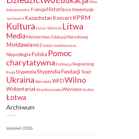
Edukacja
Filmy
Historia
Francja
Inwestycje
dokumentalne
IDA
KPRM
Kazachstan
Koncert
Jan Paweł II
Kultura
Litwa
Kurier Wileński
Media
Ministerstwo Edukacji Narodowej
Mołdawia
MSZ
Nabór
Naddniestrze
Pomoc
Polska
Niepodległa
charytatywna
Regranting
Publikacja
Stypendia Fundacji
Stypendia
Teatr
Rosja
Ukraina
Wilno
WFD
Warsztaty
Wolontariat
Wystawa
Wspólna Ławka
Zaolzie
Łotwa
Archiwum
sierpień 2026