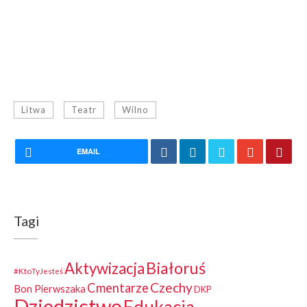
Litwa
Teatr
Wilno
EMAIL
Tagi
Białoruś
Aktywizacja
#KtoTyJesteś
Czechy
Cmentarze
Bon Pierwszaka
DKP
Dziedzictwo