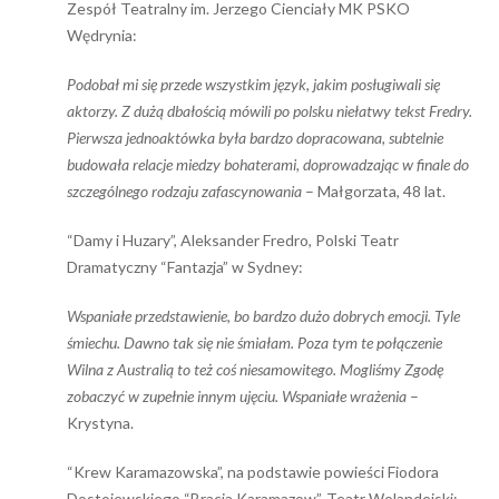
Zespół Teatralny im. Jerzego Cienciały MK PSKO
Wędrynia:
Podobał mi się przede wszystkim język, jakim posługiwali się
aktorzy. Z dużą dbałością mówili po polsku niełatwy tekst Fredry.
Pierwsza jednoaktówka była bardzo dopracowana, subtelnie
budowała relacje miedzy bohaterami, doprowadzając w finale do
szczególnego rodzaju zafascynowania
– Małgorzata, 48 lat.
“Damy i Huzary”, Aleksander Fredro, Polski Teatr
Dramatyczny “Fantazja” w Sydney:
Wspaniałe przedstawienie, bo bardzo dużo dobrych emocji. Tyle
śmiechu. Dawno tak się nie śmiałam. Poza tym te połączenie
Wilna z Australią to też coś niesamowitego. Mogliśmy Zgodę
zobaczyć w zupełnie innym ujęciu. Wspaniałe wrażenia
–
Krystyna.
“Krew Karamazowska”, na podstawie powieści Fiodora
Dostojewskiego “Bracia Karamazow”, Teatr Wolandejski: