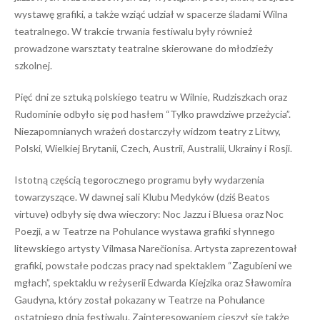
wystawę grafiki, a także wziąć udział w spacerze śladami Wilna
teatralnego. W trakcie trwania festiwalu były również
prowadzone warsztaty teatralne skierowane do młodzieży
szkolnej.
Pięć dni ze sztuką polskiego teatru w Wilnie, Rudziszkach oraz
Rudominie odbyło się pod hasłem “Tylko prawdziwe przeżycia”.
Niezapomnianych wrażeń dostarczyły widzom teatry z Litwy,
Polski, Wielkiej Brytanii, Czech, Austrii, Australii, Ukrainy i Rosji.
Istotną częścią tegorocznego programu były wydarzenia
towarzyszące. W dawnej sali Klubu Medyków (dziś Beatos
virtuve) odbyły się dwa wieczory: Noc Jazzu i Bluesa oraz Noc
Poezji, a w Teatrze na Pohulance wystawa grafiki słynnego
litewskiego artysty Vilmasa Narečionisa. Artysta zaprezentował
grafiki, powstałe podczas pracy nad spektaklem “Zagubieni we
mgłach”, spektaklu w reżyserii Edwarda Kiejzika oraz Sławomira
Gaudyna, który został pokazany w Teatrze na Pohulance
ostatniego dnia festiwalu. Zainteresowaniem cieszył się także