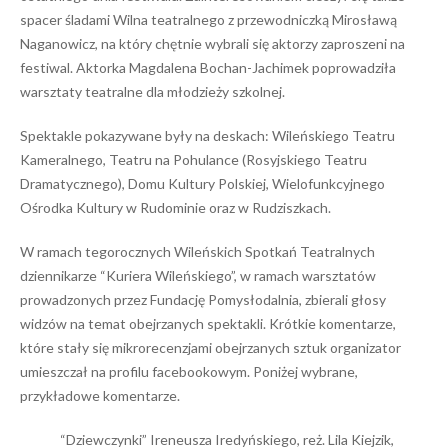
spacer śladami Wilna teatralnego z przewodniczką Mirosławą
Naganowicz, na który chętnie wybrali się aktorzy zaproszeni na
festiwal. Aktorka Magdalena Bochan-Jachimek poprowadziła
warsztaty teatralne dla młodzieży szkolnej.
Spektakle pokazywane były na deskach: Wileńskiego Teatru
Kameralnego, Teatru na Pohulance (Rosyjskiego Teatru
Dramatycznego), Domu Kultury Polskiej, Wielofunkcyjnego
Ośrodka Kultury w Rudominie oraz w Rudziszkach.
W ramach tegorocznych Wileńskich Spotkań Teatralnych
dziennikarze “Kuriera Wileńskiego”, w ramach warsztatów
prowadzonych przez Fundację Pomysłodalnia, zbierali głosy
widzów na temat obejrzanych spektakli. Krótkie komentarze,
które stały się mikrorecenzjami obejrzanych sztuk organizator
umieszczał na profilu facebookowym. Poniżej wybrane,
przykładowe komentarze.
“Dziewczynki” Ireneusza Iredyńskiego, reż. Lila Kiejzik,