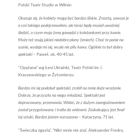
Polski Teatr Studio w Wilnie:
Okazuje się, że kobiety mogą być bardzo śliskie. Zresztą, zawsze je
o coś takiego podejrzewałem, ale teraz będę musiał uważniej
śledzić, o czym moja żona gawędzi z koleżankami przy kawie.
Może też snują jakieś niedobre plany (śmiech). Choć te panie na
scenie, wydaje mi się, wcale nie piły kawy. Ogólnie to był dobry
spektakl
– Paweł, ok. 40-45 lat.
“Opętana” wg Łesi Ukrainki, Teatr Polski im. I.
Kraszewskiego w Żytomierzu:
Bardzo mi się podobał spektakl, zrobił na mnie duże wrażenie.
Dobrze, że przyszła na niego młodzież. Spektakl jest
dopracowany, przemawia. Widać, że z dużym zaangażowaniem
został przygotowany i trafia do widowni. Zaskakujący jest finał
tej sztuki. Bardzo jestem wzruszona
– Katarzyna, 71 lat.
“Świeczka zgasła”, “Nikt mnie nie zna”, Aleksander Fredro,