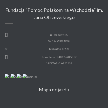
Fundacja “Pomoc Polakom na Wschodzie” im.
Jana Olszewskiego
ul. Jazdów 10A
00-467 Warszawa
biuro@pol.org.pl
Sekretariat: +48 22 628 55 57
Księgowość: wew. 113
Mapa dojazdu