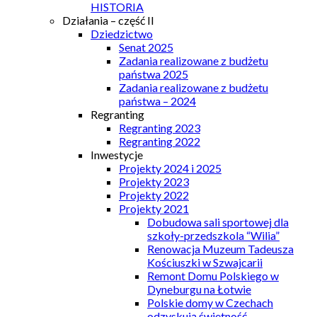
HISTORIA
Działania – część II
Dziedzictwo
Senat 2025
Zadania realizowane z budżetu
państwa 2025
Zadania realizowane z budżetu
państwa – 2024
Regranting
Regranting 2023
Regranting 2022
Inwestycje
Projekty 2024 i 2025
Projekty 2023
Projekty 2022
Projekty 2021
Dobudowa sali sportowej dla
szkoły-przedszkola “Wilia”
Renowacja Muzeum Tadeusza
Kościuszki w Szwajcarii
Remont Domu Polskiego w
Dyneburgu na Łotwie
Polskie domy w Czechach
odzyskują świetność