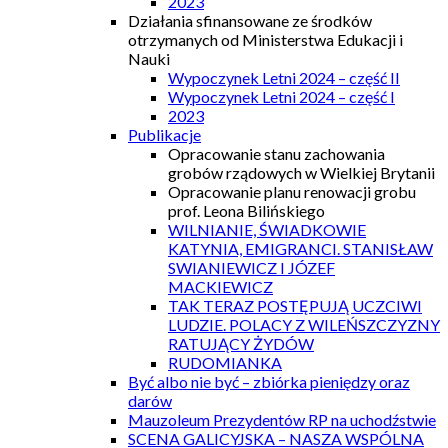
2023
Działania sfinansowane ze środków
otrzymanych od Ministerstwa Edukacji i
Nauki
Wypoczynek Letni 2024 – część II
Wypoczynek Letni 2024 – część I
2023
Publikacje
Opracowanie stanu zachowania
grobów rządowych w Wielkiej Brytanii
Opracowanie planu renowacji grobu
prof. Leona Bilińskiego
WILNIANIE, ŚWIADKOWIE
KATYNIA, EMIGRANCI. STANISŁAW
SWIANIEWICZ I JÓZEF
MACKIEWICZ
TAK TERAZ POSTĘPUJĄ UCZCIWI
LUDZIE. POLACY Z WILEŃSZCZYZNY
RATUJĄCY ŻYDÓW
RUDOMIANKA
Być albo nie być – zbiórka pieniędzy oraz
darów
Mauzoleum Prezydentów RP na uchodźstwie
SCENA GALICYJSKA – NASZA WSPÓLNA