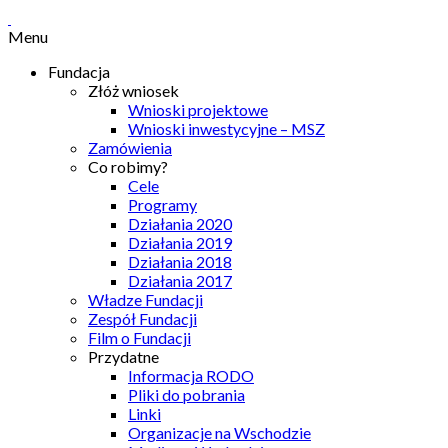
Menu
Fundacja
Złóż wniosek
Wnioski projektowe
Wnioski inwestycyjne – MSZ
Zamówienia
Co robimy?
Cele
Programy
Działania 2020
Działania 2019
Działania 2018
Działania 2017
Władze Fundacji
Zespół Fundacji
Film o Fundacji
Przydatne
Informacja RODO
Pliki do pobrania
Linki
Organizacje na Wschodzie