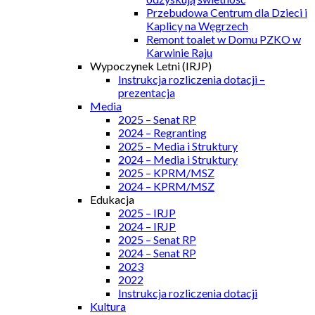
Przebudowa Centrum dla Dzieci i
Kaplicy na Węgrzech
Remont toalet w Domu PZKO w
Karwinie Raju
Wypoczynek Letni (IRJP)
Instrukcja rozliczenia dotacji –
prezentacja
Media
2025 – Senat RP
2024 – Regranting
2025 – Media i Struktury
2024 – Media i Struktury
2025 – KPRM/MSZ
2024 – KPRM/MSZ
Edukacja
2025 – IRJP
2024 – IRJP
2025 – Senat RP
2024 – Senat RP
2023
2022
Instrukcja rozliczenia dotacji
Kultura