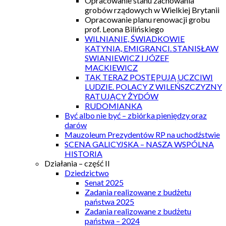
Opracowanie stanu zachowania
grobów rządowych w Wielkiej Brytanii
Opracowanie planu renowacji grobu
prof. Leona Bilińskiego
WILNIANIE, ŚWIADKOWIE
KATYNIA, EMIGRANCI. STANISŁAW
SWIANIEWICZ I JÓZEF
MACKIEWICZ
TAK TERAZ POSTĘPUJĄ UCZCIWI
LUDZIE. POLACY Z WILEŃSZCZYZNY
RATUJĄCY ŻYDÓW
RUDOMIANKA
Być albo nie być – zbiórka pieniędzy oraz
darów
Mauzoleum Prezydentów RP na uchodźstwie
SCENA GALICYJSKA – NASZA WSPÓLNA
HISTORIA
Działania – część II
Dziedzictwo
Senat 2025
Zadania realizowane z budżetu
państwa 2025
Zadania realizowane z budżetu
państwa – 2024