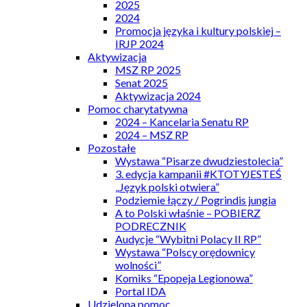
2025
2024
Promocja języka i kultury polskiej –
IRJP 2024
Aktywizacja
MSZ RP 2025
Senat 2025
Aktywizacja 2024
Pomoc charytatywna
2024 – Kancelaria Senatu RP
2024 – MSZ RP
Pozostałe
Wystawa “Pisarze dwudziestolecia”
3. edycja kampanii #KTOTYJESTEŚ
„Język polski otwiera”
Podziemie łączy / Pogrindis jungia
A to Polski właśnie – POBIERZ
PODRECZNIK
Audycje “Wybitni Polacy II RP”
Wystawa “Polscy orędownicy
wolności”
Komiks “Epopeja Legionowa”
Portal IDA
Udzielona pomoc