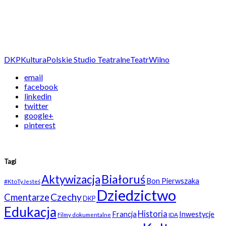
DKP
Kultura
Polskie Studio Teatralne
Teatr
Wilno
email
facebook
linkedin
twitter
google+
pinterest
Tagi
Białoruś
Aktywizacja
Bon Pierwszaka
#KtoTyJesteś
Dziedzictwo
Czechy
Cmentarze
DKP
Edukacja
Historia
Francja
Inwestycje
Filmy dokumentalne
IDA