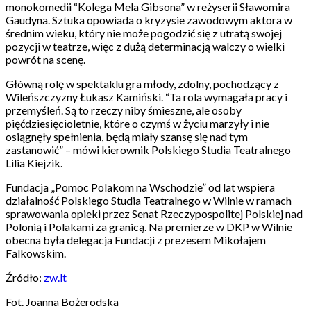
monokomedii “Kolega Mela Gibsona” w reżyserii Sławomira
Gaudyna. Sztuka opowiada o kryzysie zawodowym aktora w
średnim wieku, który nie może pogodzić się z utratą swojej
pozycji w teatrze, więc z dużą determinacją walczy o wielki
powrót na scenę.
Główną rolę w spektaklu gra młody, zdolny, pochodzący z
Wileńszczyzny Łukasz Kamiński. “Ta rola wymagała pracy i
przemyśleń. Są to rzeczy niby śmieszne, ale osoby
pięćdziesięcioletnie, które o czymś w życiu marzyły i nie
osiągnęły spełnienia, będą miały szansę się nad tym
zastanowić” – mówi kierownik Polskiego Studia Teatralnego
Lilia Kiejzik.
Fundacja „Pomoc Polakom na Wschodzie” od lat wspiera
działalność Polskiego Studia Teatralnego w Wilnie w ramach
sprawowania opieki przez Senat Rzeczypospolitej Polskiej nad
Polonią i Polakami za granicą. Na premierze w DKP w Wilnie
obecna była delegacja Fundacji z prezesem Mikołajem
Falkowskim.
Źródło:
zw.lt
Fot. Joanna Bożerodska