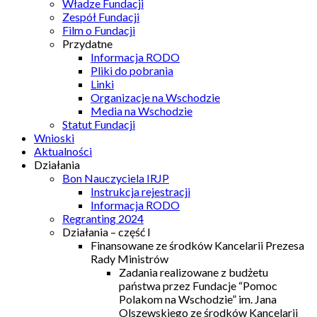
Władze Fundacji
Zespół Fundacji
Film o Fundacji
Przydatne
Informacja RODO
Pliki do pobrania
Linki
Organizacje na Wschodzie
Media na Wschodzie
Statut Fundacji
Wnioski
Aktualności
Działania
Bon Nauczyciela IRJP
Instrukcja rejestracji
Informacja RODO
Regranting 2024
Działania – część I
Finansowane ze środków Kancelarii Prezesa
Rady Ministrów
Zadania realizowane z budżetu
państwa przez Fundacje “Pomoc
Polakom na Wschodzie” im. Jana
Olszewskiego ze środków Kancelarii