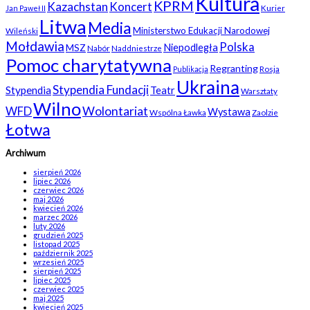
Kultura
KPRM
Kazachstan
Koncert
Kurier
Jan Paweł II
Litwa
Media
Ministerstwo Edukacji Narodowej
Wileński
Mołdawia
Polska
Niepodległa
MSZ
Nabór
Naddniestrze
Pomoc charytatywna
Regranting
Rosja
Publikacja
Ukraina
Stypendia Fundacji
Stypendia
Teatr
Warsztaty
Wilno
WFD
Wolontariat
Wystawa
Wspólna Ławka
Zaolzie
Łotwa
Archiwum
sierpień 2026
lipiec 2026
czerwiec 2026
maj 2026
kwiecień 2026
marzec 2026
luty 2026
grudzień 2025
listopad 2025
październik 2025
wrzesień 2025
sierpień 2025
lipiec 2025
czerwiec 2025
maj 2025
kwiecień 2025