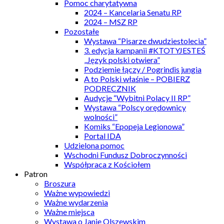
Pomoc charytatywna
2024 – Kancelaria Senatu RP
2024 – MSZ RP
Pozostałe
Wystawa “Pisarze dwudziestolecia”
3. edycja kampanii #KTOTYJESTEŚ
„Język polski otwiera”
Podziemie łączy / Pogrindis jungia
A to Polski właśnie – POBIERZ
PODRECZNIK
Audycje “Wybitni Polacy II RP”
Wystawa “Polscy orędownicy
wolności”
Komiks “Epopeja Legionowa”
Portal IDA
Udzielona pomoc
Wschodni Fundusz Dobroczynności
Współpraca z Kościołem
Patron
Broszura
Ważne wypowiedzi
Ważne wydarzenia
Ważne miejsca
Wystawa o Janie Olszewskim