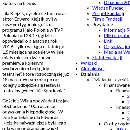
Działania 20
kultury na Litwie.
Władze Fundacji
Lila Kiejzik, dyrektor Studia oraz
Zespół Fundacji
aktor Edward Kiejzik byli w
Film o Fundacji
zeszłym tygodniu gośćmi
Przydatne
programu Halo Polonia w TVP
Informacja
Polonia (od 28:17), gdzie
Pliki do pobr
opowiadali o planach na rok
Linki
2019. Tylko w ciągu ostatniego
Organizacje
1,5 miesiąca na scenie w Wilnie
Media na Ws
miały miejsce dwie nowe
Statut Fundacji
premiery, a kolejnym
Wnioski
wydarzeniem będą „Idy
Aktualności
teatralne”, które rozpoczną się już
Działania
18 marca. W tym roku po raz
Działania – część I
kolejny odbędzie się festiwal
Finansowan
teatralny „Wileńskie Spotkania”.
Finans
2
Goście z Wilna opowiadali też jak
2
obchodzono 100. rocznicę
Finans
odzyskania Niepodległości. W
2
tym kontekście dla Edwarda
2
Kiejzika najważniejsza była jego
Groby rządow
rola w monodramacie „Ziuk!
2023