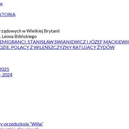
ów
STORIA
ządowych w Wielkiej Brytanii
 Leona Bilińskiego
 EMIGRANCI. STANISŁAW SWIANIEWICZ I JÓZEF MACKIEWI
DZIE. POLACY Z WILEŃSZCZYZNY RATUJĄCY ŻYDÓW
 2025
– 2024
y-przedszkola “Wilia”