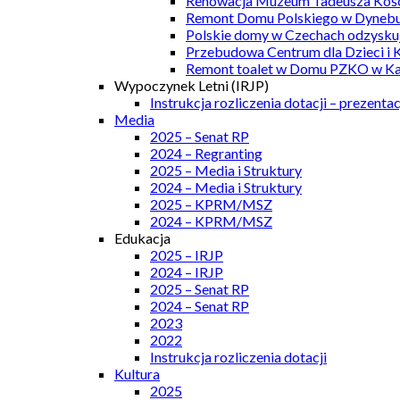
Renowacja Muzeum Tadeusza Kości
Remont Domu Polskiego w Dynebu
Polskie domy w Czechach odzyskuj
Przebudowa Centrum dla Dzieci i 
Remont toalet w Domu PZKO w Kar
Wypoczynek Letni (IRJP)
Instrukcja rozliczenia dotacji – prezentac
Media
2025 – Senat RP
2024 – Regranting
2025 – Media i Struktury
2024 – Media i Struktury
2025 – KPRM/MSZ
2024 – KPRM/MSZ
Edukacja
2025 – IRJP
2024 – IRJP
2025 – Senat RP
2024 – Senat RP
2023
2022
Instrukcja rozliczenia dotacji
Kultura
2025