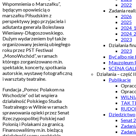
Wspomnienia o Marszałku”,
2022
będącym opowieścią o
Zadania real
marszałku Piłsudskim z
2026
perspektywy jego przyjaciela i
2025
adiutanta generała Bolesława
2024_
Wieniawy-Długoszowskiego.
2024_
Dużym wydarzeniem był także
2023
organizowany jesienią ubiegłego
Działania fi
roku przez PST Festiwal
2023
„MonoWschód”, w ramach
Być albo nie
którego zorganizowano m.in.
Mauzoleum P
spektakle, koncerty, spotkania
SCENA GAL
autorskie, wystawę fotograficzną
Działania – część II
i warsztaty teatralne.
Publikacje
Opraco
Fundacja „Pomoc Polakom na
Opraco
Wschodzie” od lat wspiera
WILNI
działalność Polskiego Studia
TAK T
Teatralnego w Wilnie w ramach
RUDO
sprawowania opieki przez Senat
Dziedzictwo
Rzeczypospolitej Polskiej nad
Senat 
Polonią i Polakami za granicą.
Zadani
Finansowaliśmy m.in. bieżącą
Zadani
działalność sceny, spektakle