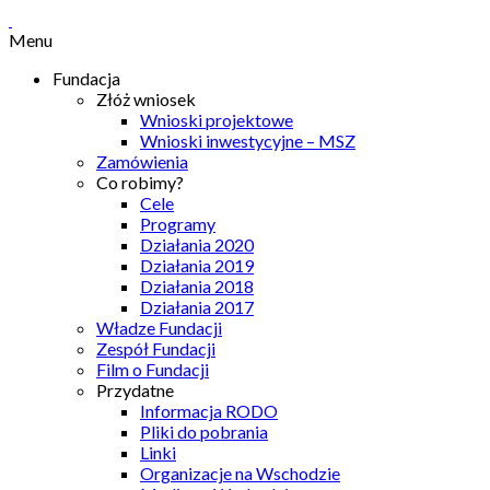
Menu
Fundacja
Złóż wniosek
Wnioski projektowe
Wnioski inwestycyjne – MSZ
Zamówienia
Co robimy?
Cele
Programy
Działania 2020
Działania 2019
Działania 2018
Działania 2017
Władze Fundacji
Zespół Fundacji
Film o Fundacji
Przydatne
Informacja RODO
Pliki do pobrania
Linki
Organizacje na Wschodzie