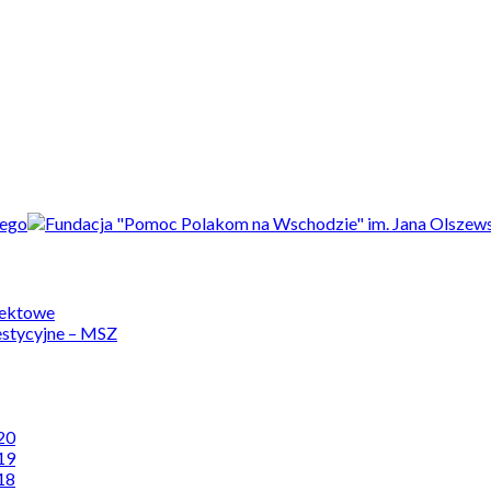
jektowe
estycyjne – MSZ
20
19
18