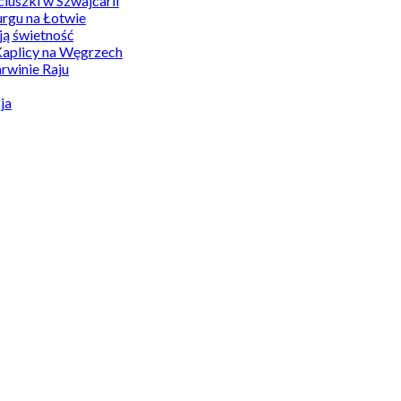
uszki w Szwajcarii
rgu na Łotwie
ą świetność
Kaplicy na Węgrzech
winie Raju
ja