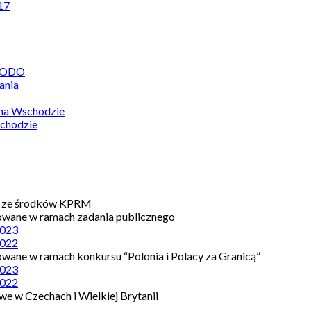
17
 RODO
ania
 na Wschodzie
chodzie
e ze środków KPRM
owane w ramach zadania publicznego
023
022
owane w ramach konkursu “Polonia i Polacy za Granicą”
023
022
e w Czechach i Wielkiej Brytanii