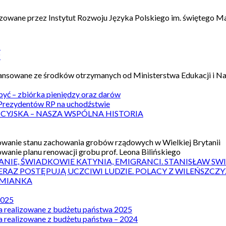
izowane przez Instytut Rozwoju Języka Polskiego im. świętego M
1
2
nansowane ze środków otrzymanych od Ministerstwa Edukacji i N
 być – zbiórka pieniędzy oraz darów
rezydentów RP na uchodźstwie
ICYJSKA – NASZA WSPÓLNA HISTORIA
wanie stanu zachowania grobów rządowych w Wielkiej Brytanii
wanie planu renowacji grobu prof. Leona Bilińskiego
ANIE, ŚWIADKOWIE KATYNIA, EMIGRANCI. STANISŁAW SW
ERAZ POSTĘPUJĄ UCZCIWI LUDZIE. POLACY Z WILEŃSZC
MIANKA
2025
a realizowane z budżetu państwa 2025
a realizowane z budżetu państwa – 2024