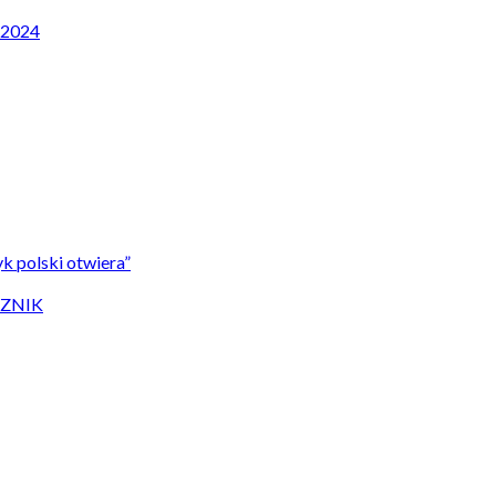
P 2024
k polski otwiera”
CZNIK