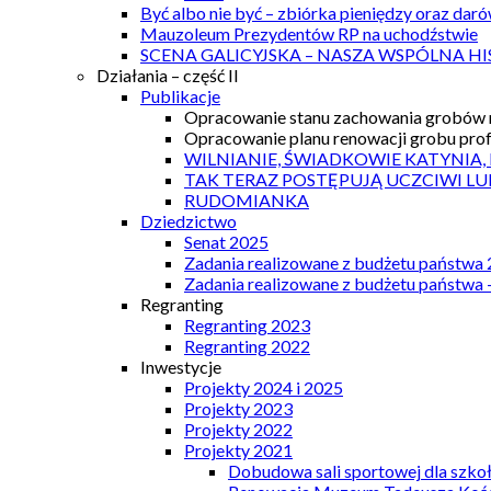
Być albo nie być – zbiórka pieniędzy oraz dar
Mauzoleum Prezydentów RP na uchodźstwie
SCENA GALICYJSKA – NASZA WSPÓLNA HI
Działania – część II
Publikacje
Opracowanie stanu zachowania grobów r
Opracowanie planu renowacji grobu prof.
WILNIANIE, ŚWIADKOWIE KATYNIA,
TAK TERAZ POSTĘPUJĄ UCZCIWI LU
RUDOMIANKA
Dziedzictwo
Senat 2025
Zadania realizowane z budżetu państwa
Zadania realizowane z budżetu państwa 
Regranting
Regranting 2023
Regranting 2022
Inwestycje
Projekty 2024 i 2025
Projekty 2023
Projekty 2022
Projekty 2021
Dobudowa sali sportowej dla szkoł