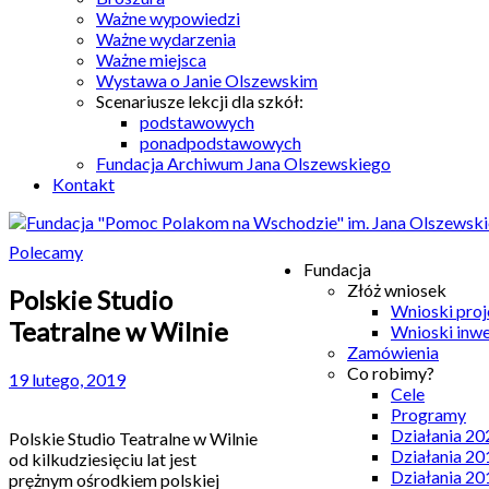
Ważne wypowiedzi
Ważne wydarzenia
Ważne miejsca
Wystawa o Janie Olszewskim
Scenariusze lekcji dla szkół:
podstawowych
ponadpodstawowych
Fundacja Archiwum Jana Olszewskiego
Kontakt
Polecamy
Fundacja
Złóż wniosek
Polskie Studio
Wnioski pro
Teatralne w Wilnie
Wnioski inw
Zamówienia
Co robimy?
19 lutego, 2019
Cele
Programy
Działania 20
Polskie Studio Teatralne w Wilnie
Działania 20
od kilkudziesięciu lat jest
Działania 20
prężnym ośrodkiem polskiej