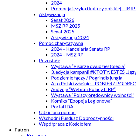
2024
Promocja języka i kultury polskiej – IRJ
Aktywizacja
Senat 2026
MSZ RP 2025
Senat 2025
Aktywizacja 2024
Pomoc charytatywna
2024 – Kancelaria Senatu RP
2024 – MSZ RP
Pozostałe
Wystawa “Pisarze dwudziestolecia”
3. edycja kampanii #KTOTYJESTEŚ „Języ
Podziemie łączy / Pogrindis jungia
A to Polski właśnie – POBIERZ PODRE
Audycje “Wybitni Polacy II RP”
Wystawa “Polscy orędownicy wolności”
Komiks “Epopeja Legionowa”
Portal IDA
Udzielona pomoc
Wschodni Fundusz Dobroczynności
Współpraca z Kościołem
Patron
Broszura