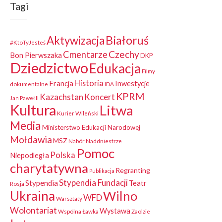
Tagi
Białoruś
Aktywizacja
#KtoTyJesteś
Czechy
Cmentarze
Bon Pierwszaka
DKP
Dziedzictwo
Edukacja
Filmy
Historia
Francja
Inwestycje
dokumentalne
IDA
KPRM
Kazachstan
Koncert
Jan Paweł II
Kultura
Litwa
Kurier Wileński
Media
Ministerstwo Edukacji Narodowej
Mołdawia
MSZ
Nabór
Naddniestrze
Pomoc
Polska
Niepodległa
charytatywna
Regranting
Publikacja
Stypendia Fundacji
Stypendia
Teatr
Rosja
Ukraina
Wilno
WFD
Warsztaty
Wolontariat
Wystawa
Wspólna Ławka
Zaolzie