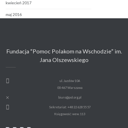
kwiecień 2017
maj 2016
Fundacja “Pomoc Polakom na Wschodzie” im.
Jana Olszewskiego
ul. Jazdów 10A
00-467 Warszawa
biuro@pol.org.pl
Sekretariat: +48 22 628 55 57
Księgowość: wew. 113