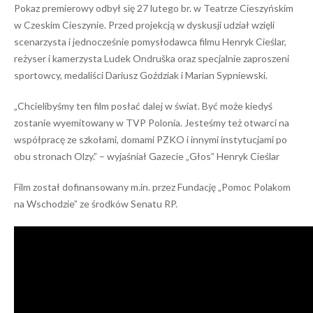
Pokaz premierowy odbył się 27 lutego br. w Teatrze Cieszyńskim
w Czeskim Cieszynie. Przed projekcją w dyskusji udział wzięli
scenarzysta i jednocześnie pomysłodawca filmu Henryk Cieślar,
reżyser i kamerzysta Ludek Ondruška oraz specjalnie zaproszeni
sportowcy, medaliści Dariusz Goździak i Marian Sypniewski.
„Chcielibyśmy ten film posłać dalej w świat. Być może kiedyś
zostanie wyemitowany w TVP Polonia. Jesteśmy też otwarci na
współpracę ze szkołami, domami PZKO i innymi instytucjami po
obu stronach Olzy.” – wyjaśniał Gazecie „Głos” Henryk Cieślar
Film został dofinansowany m.in. przez Fundację „Pomoc Polakom
na Wschodzie” ze środków Senatu RP.