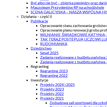
Być albo nie być – zbiórka pieniędzy oraz dar
Mauzoleum Prezydentów RP na uchodźstwie
SCENA GALICYJSKA – NASZA WSPÓLNA HI
Działania – część II
Publikacje
Opracowanie stanu zachowania grobów r
Opracowanie planu renowacji grobu prof.
WILNIANIE, ŚWIADKOWIE KATYNIA,
TAK TERAZ POSTĘPUJĄ UCZCIWI LU
RUDOMIANKA
Dziedzictwo
Senat 2025
Zadania realizowane z budżetu państwa
Zadania realizowane z budżetu państwa 
Regranting
Regranting 2023
Regranting 2022
Inwestycje
Projekty 2024 i 2025
Projekty 2023
Projekty 2022
Projekty 2021
Dobudowa sali sportowej dla szkoł