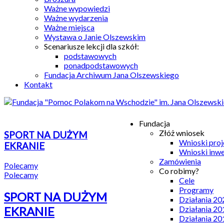
Ważne wypowiedzi
Ważne wydarzenia
Ważne miejsca
Wystawa o Janie Olszewskim
Scenariusze lekcji dla szkół:
podstawowych
ponadpodstawowych
Fundacja Archiwum Jana Olszewskiego
Kontakt
Fundacja
Złóż wniosek
SPORT NA DUŻYM
Wnioski pro
EKRANIE
Wnioski inw
Zamówienia
Polecamy
Co robimy?
Polecamy
Cele
Programy
SPORT NA DUŻYM
Działania 20
Działania 20
EKRANIE
Działania 20