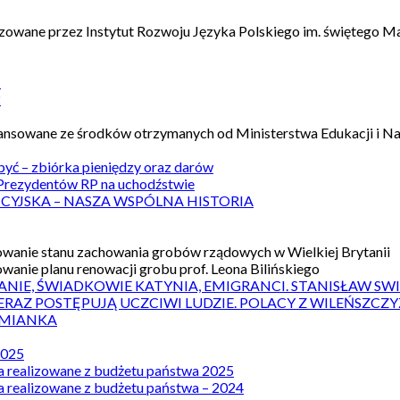
izowane przez Instytut Rozwoju Języka Polskiego im. świętego M
1
2
nansowane ze środków otrzymanych od Ministerstwa Edukacji i N
 być – zbiórka pieniędzy oraz darów
rezydentów RP na uchodźstwie
ICYJSKA – NASZA WSPÓLNA HISTORIA
wanie stanu zachowania grobów rządowych w Wielkiej Brytanii
wanie planu renowacji grobu prof. Leona Bilińskiego
ANIE, ŚWIADKOWIE KATYNIA, EMIGRANCI. STANISŁAW SW
ERAZ POSTĘPUJĄ UCZCIWI LUDZIE. POLACY Z WILEŃSZC
MIANKA
2025
a realizowane z budżetu państwa 2025
a realizowane z budżetu państwa – 2024