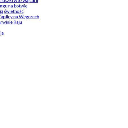
uszki w Szwajcarii
rgu na Łotwie
ą świetność
Kaplicy na Węgrzech
winie Raju
ja