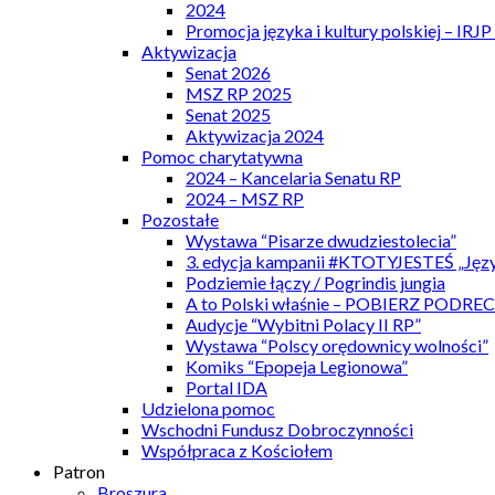
2024
Promocja języka i kultury polskiej – IRJ
Aktywizacja
Senat 2026
MSZ RP 2025
Senat 2025
Aktywizacja 2024
Pomoc charytatywna
2024 – Kancelaria Senatu RP
2024 – MSZ RP
Pozostałe
Wystawa “Pisarze dwudziestolecia”
3. edycja kampanii #KTOTYJESTEŚ „Języ
Podziemie łączy / Pogrindis jungia
A to Polski właśnie – POBIERZ PODRE
Audycje “Wybitni Polacy II RP”
Wystawa “Polscy orędownicy wolności”
Komiks “Epopeja Legionowa”
Portal IDA
Udzielona pomoc
Wschodni Fundusz Dobroczynności
Współpraca z Kościołem
Patron
Broszura