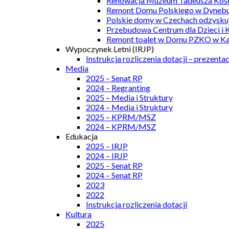
Renowacja Muzeum Tadeusza Kości
Remont Domu Polskiego w Dynebu
Polskie domy w Czechach odzyskuj
Przebudowa Centrum dla Dzieci i 
Remont toalet w Domu PZKO w Kar
Wypoczynek Letni (IRJP)
Instrukcja rozliczenia dotacji – prezentac
Media
2025 – Senat RP
2024 – Regranting
2025 – Media i Struktury
2024 – Media i Struktury
2025 – KPRM/MSZ
2024 – KPRM/MSZ
Edukacja
2025 – IRJP
2024 – IRJP
2025 – Senat RP
2024 – Senat RP
2023
2022
Instrukcja rozliczenia dotacji
Kultura
2025