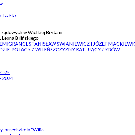
ów
STORIA
ządowych w Wielkiej Brytanii
 Leona Bilińskiego
 EMIGRANCI. STANISŁAW SWIANIEWICZ I JÓZEF MACKIEWI
DZIE. POLACY Z WILEŃSZCZYZNY RATUJĄCY ŻYDÓW
 2025
– 2024
y-przedszkola “Wilia”