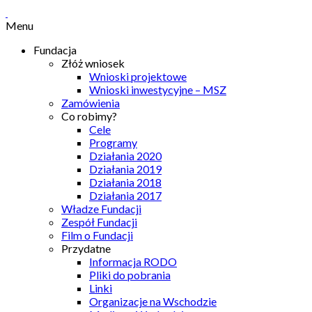
Menu
Fundacja
Złóż wniosek
Wnioski projektowe
Wnioski inwestycyjne – MSZ
Zamówienia
Co robimy?
Cele
Programy
Działania 2020
Działania 2019
Działania 2018
Działania 2017
Władze Fundacji
Zespół Fundacji
Film o Fundacji
Przydatne
Informacja RODO
Pliki do pobrania
Linki
Organizacje na Wschodzie