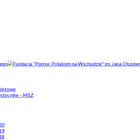
jektowe
estycyjne – MSZ
20
19
18