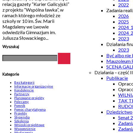
relacją gazety “Kurier Galicyjski”
2022
z projektu “Wspólna ławka”, w
Zadania real
ramach którego młodzież ze
2026
szkoły nr 10 im. Św. Marii
2025
Magdaleny we Lwowie
2024_
odwiedziła Gimnazjum im.
2024_
Juliusza Słowackiego...
2023
Działania fi
Wyszukaj
2023
Być albo nie
Mauzoleum P
SCENA GAL
Działania – część II
Kategorie
Publikacje
Bez kategorii
Opraco
Informacje organizacyjne
Opraco
Kondolencje
Partnerzy
WILNI
Planowane projekty
TAK T
Polecamy
RUDO
Pomnik
Pomoc charytatywna
Dziedzictwo
Projekty
Senat 
Stypendia
Szkolenia
Zadani
Wnioski projektowe
Zadani
Wspomnienie
Wydarzenia