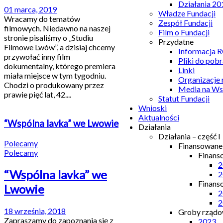
Działania 20
01 marca, 2019
Władze Fundacji
Wracamy do tematów
Zespół Fundacji
filmowych. Niedawno na naszej
Film o Fundacji
stronie pisaliśmy o „Studiu
Przydatne
Filmowe Lwów”, a dzisiaj chcemy
Informacja
przywołać inny film
Pliki do pobr
dokumentalny, którego premiera
Linki
miała miejsce w tym tygodniu.
Organizacje
Chodzi o produkowany przez
Media na Ws
prawie pięć lat, 42....
Statut Fundacji
Wnioski
Aktualności
“Wspólna lavka” we Lwowie
Działania
Działania – część I
Polecamy
Finansowan
Polecamy
Finans
2
“Wspólna lavka” we
2
Finans
Lwowie
2
2
18 września, 2018
Groby rządow
Zapraszamy do zapoznania się z
2023