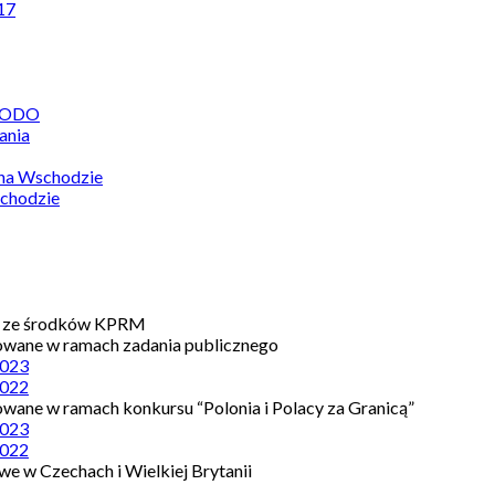
17
 RODO
ania
 na Wschodzie
chodzie
e ze środków KPRM
owane w ramach zadania publicznego
023
022
owane w ramach konkursu “Polonia i Polacy za Granicą”
023
022
e w Czechach i Wielkiej Brytanii