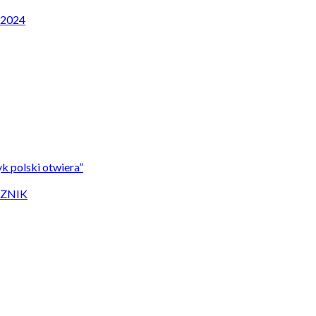
P 2024
k polski otwiera”
CZNIK