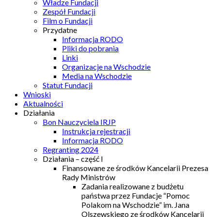
Władze Fundacji
Zespół Fundacji
Film o Fundacji
Przydatne
Informacja RODO
Pliki do pobrania
Linki
Organizacje na Wschodzie
Media na Wschodzie
Statut Fundacji
Wnioski
Aktualności
Działania
Bon Nauczyciela IRJP
Instrukcja rejestracji
Informacja RODO
Regranting 2024
Działania – część I
Finansowane ze środków Kancelarii Prezesa
Rady Ministrów
Zadania realizowane z budżetu
państwa przez Fundacje “Pomoc
Polakom na Wschodzie” im. Jana
Olszewskiego ze środków Kancelarii