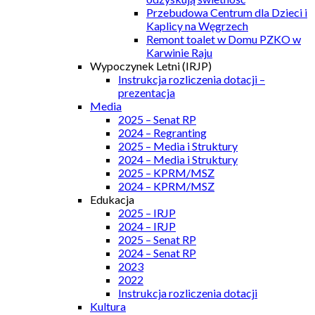
Przebudowa Centrum dla Dzieci i
Kaplicy na Węgrzech
Remont toalet w Domu PZKO w
Karwinie Raju
Wypoczynek Letni (IRJP)
Instrukcja rozliczenia dotacji –
prezentacja
Media
2025 – Senat RP
2024 – Regranting
2025 – Media i Struktury
2024 – Media i Struktury
2025 – KPRM/MSZ
2024 – KPRM/MSZ
Edukacja
2025 – IRJP
2024 – IRJP
2025 – Senat RP
2024 – Senat RP
2023
2022
Instrukcja rozliczenia dotacji
Kultura