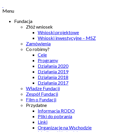
Menu
Fundacja
Złóż wniosek
Wnioski projektowe
Wnioski inwestycyjne – MSZ
Zamówienia
Co robimy?
Cele
Programy
Działania 2020
Działania 2019
Działania 2018
Działania 2017
Władze Fundacji
Zespół Fundacji
Film o Fundacji
Przydatne
Informacja RODO
Pliki do pobrania
Linki
Organizacje na Wschodzie