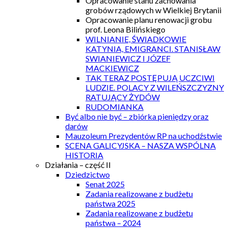
Opracowanie stanu zachowania
grobów rządowych w Wielkiej Brytanii
Opracowanie planu renowacji grobu
prof. Leona Bilińskiego
WILNIANIE, ŚWIADKOWIE
KATYNIA, EMIGRANCI. STANISŁAW
SWIANIEWICZ I JÓZEF
MACKIEWICZ
TAK TERAZ POSTĘPUJĄ UCZCIWI
LUDZIE. POLACY Z WILEŃSZCZYZNY
RATUJĄCY ŻYDÓW
RUDOMIANKA
Być albo nie być – zbiórka pieniędzy oraz
darów
Mauzoleum Prezydentów RP na uchodźstwie
SCENA GALICYJSKA – NASZA WSPÓLNA
HISTORIA
Działania – część II
Dziedzictwo
Senat 2025
Zadania realizowane z budżetu
państwa 2025
Zadania realizowane z budżetu
państwa – 2024