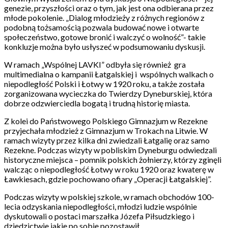
genezie, przyszłości oraz o tym, jak jest ona odbierana przez
młode pokolenie. „Dialog młodzieży z różnych regionów z
podobną tożsamością pozwala budować nowe i otwarte
społeczeństwo, gotowe bronić i walczyć o wolność”- takie
konkluzje można było usłyszeć w podsumowaniu dyskusji.
W ramach „Wspólnej LAVKI” odbyła się również gra
multimedialna o kampanii Łatgalskiej i wspólnych walkach o
niepodległość Polski i Łotwy w 1920 roku, a także została
zorganizowana wycieczka do Twierdzy Dyneburskiej, która
dobrze odzwierciedla bogatą i trudną historię miasta.
Z kolei do Państwowego Polskiego Gimnazjum w Rezekne
przyjechała młodzież z Gimnazjum w Trokach na Litwie. W
ramach wizyty przez kilka dni zwiedzali Łatgalię oraz samo
Rezekne. Podczas wizyty w pobliskim Dyneburgu odwiedzali
historyczne miejsca – pomnik polskich żołnierzy, którzy zginęli
walcząc o niepodległość Łotwy w roku 1920 oraz kwaterę w
Ławkiesach, gdzie pochowano ofiary „Operacji Łatgalskiej”.
Podczas wizyty w polskiej szkole, w ramach obchodów 100-
lecia odzyskania niepodległości, młodzi ludzie wspólnie
dyskutowali o postaci marszałka Józefa Piłsudzkiego i
dziedzictwie jakie po sobie pozostawił.