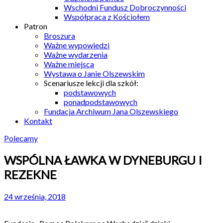
Wschodni Fundusz Dobroczynności
Współpraca z Kościołem
Patron
Broszura
Ważne wypowiedzi
Ważne wydarzenia
Ważne miejsca
Wystawa o Janie Olszewskim
Scenariusze lekcji dla szkół:
podstawowych
ponadpodstawowych
Fundacja Archiwum Jana Olszewskiego
Kontakt
Polecamy
WSPÓLNA ŁAWKA W DYNEBURGU I
REZEKNE
24 września, 2018