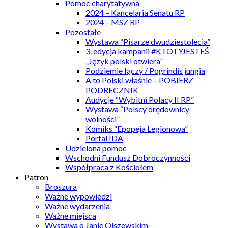
Pomoc charytatywna
2024 – Kancelaria Senatu RP
2024 – MSZ RP
Pozostałe
Wystawa “Pisarze dwudziestolecia”
3. edycja kampanii #KTOTYJESTEŚ
„Język polski otwiera”
Podziemie łączy / Pogrindis jungia
A to Polski właśnie – POBIERZ
PODRECZNIK
Audycje “Wybitni Polacy II RP”
Wystawa “Polscy orędownicy
wolności”
Komiks “Epopeja Legionowa”
Portal IDA
Udzielona pomoc
Wschodni Fundusz Dobroczynności
Współpraca z Kościołem
Patron
Broszura
Ważne wypowiedzi
Ważne wydarzenia
Ważne miejsca
Wystawa o Janie Olszewskim