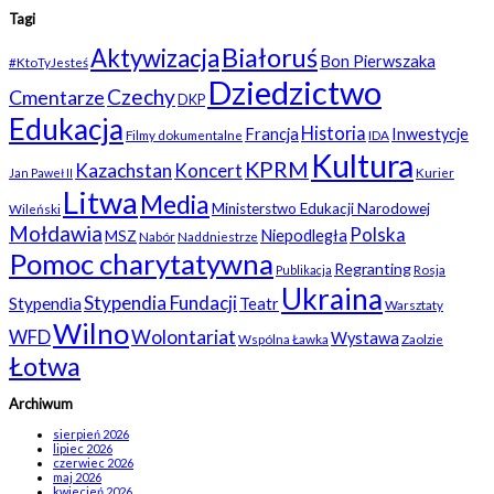
Tagi
Białoruś
Aktywizacja
Bon Pierwszaka
#KtoTyJesteś
Dziedzictwo
Czechy
Cmentarze
DKP
Edukacja
Historia
Francja
Inwestycje
Filmy dokumentalne
IDA
Kultura
KPRM
Kazachstan
Koncert
Kurier
Jan Paweł II
Litwa
Media
Ministerstwo Edukacji Narodowej
Wileński
Mołdawia
Polska
Niepodległa
MSZ
Nabór
Naddniestrze
Pomoc charytatywna
Regranting
Rosja
Publikacja
Ukraina
Stypendia Fundacji
Stypendia
Teatr
Warsztaty
Wilno
WFD
Wolontariat
Wystawa
Wspólna Ławka
Zaolzie
Łotwa
Archiwum
sierpień 2026
lipiec 2026
czerwiec 2026
maj 2026
kwiecień 2026