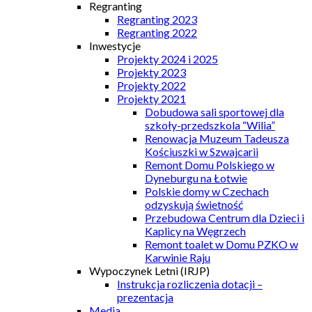
Regranting
Regranting 2023
Regranting 2022
Inwestycje
Projekty 2024 i 2025
Projekty 2023
Projekty 2022
Projekty 2021
Dobudowa sali sportowej dla
szkoły-przedszkola “Wilia”
Renowacja Muzeum Tadeusza
Kościuszki w Szwajcarii
Remont Domu Polskiego w
Dyneburgu na Łotwie
Polskie domy w Czechach
odzyskują świetność
Przebudowa Centrum dla Dzieci i
Kaplicy na Węgrzech
Remont toalet w Domu PZKO w
Karwinie Raju
Wypoczynek Letni (IRJP)
Instrukcja rozliczenia dotacji –
prezentacja
Media