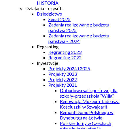
HISTORIA
Działania – część II
Dziedzictwo
Senat 2025
Zadania realizowane z budżetu
państwa 2025
Zadania realizowane z budżetu
państwa – 2024
Regranting
Regranting 2023
Regranting 2022
Inwestycje
Projekty 2024 i 2025
Projekty 2023
Projekty 2022
Projekty 2021
Dobudowa sali sportowej dla
szkoły-przedszkola “Wilia”
Renowacja Muzeum Tadeusza
Kościuszki w Szwajcarii
Remont Domu Polskiego w
Dyneburgu na Łotwie
Polskie domy w Czechach
odzyskują świetność