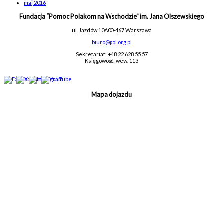
maj 2016
Fundacja “Pomoc Polakom na Wschodzie” im. Jana Olszewskiego
ul. Jazdów 10A
00-467 Warszawa
biuro@pol.org.pl
Sekretariat: +48 22 628 55 57
Księgowość: wew. 113
Mapa dojazdu