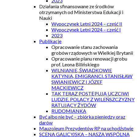
2023
Działania sfinansowane ze środków
otrzymanych od Ministerstwa Edukacji i
Nauki
Wypoczynek Letni 2024 – część II
Wypoczynek Letni 2024 – część I
2023
Publikacje
Opracowanie stanu zachowania
grobów rządowych w Wielkiej Brytanii
Opracowanie planu renowacji grobu
prof. Leona Bilińskiego
WILNIANIE, ŚWIADKOWIE
KATYNIA, EMIGRANCI. STANISŁAW
SWIANIEWICZ I JÓZEF
MACKIEWICZ
TAK TERAZ POSTĘPUJĄ UCZCIWI
LUDZIE. POLACY Z WILEŃSZCZYZNY
RATUJĄCY ŻYDÓW
RUDOMIANKA
Być albo nie być – zbiórka pieniędzy oraz
darów
Mauzoleum Prezydentów RP na uchodźstwie
SCENA GALICYJSKA – NASZA WSPÓLNA