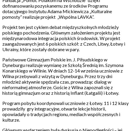
Fundacja „Pomoc Polakom na Wschodzie” dzięki
dofinansowaniu pozyskanemu ze środków Programu
dotacyjnego Instytutu Adama Mickiewicza „Kulturalne
pomosty” realizuje projekt „Wspólna LAVKA”.
Projekt ten jest cyklem debat międzyszkolnych młodzieży
polskiego pochodzenia. Głównym założeniem projektu jest
międzynarodowa integracja polskich środowisk. W projekt
zaangażowanych jest 6 polskich szkół: z Czech, Litwy, Łotwy i
Ukrainy, które zostały dobrane w pary.
Państwowe Gimnazjum Polskie im. J. Piłsudskiego w
Dyneburgu realizuje wymianę ze Szkołą Średnią im. Szymona
Konarskiego w Wilnie. W dniach 12-14 września uczniowie z
Wilna przebywali z wizytą w Dyneburgu. Przez trzy dni
młodzież aktywnie spędzała czas, prowadząc dialog w
nieformalnej atmosferze. Goście z Wilna zapoznali się z
historią gimnazjum oraz z historią Inflant (Łatgalii) i Łotwy.
Program pobytu koordynowali uczniowie z Łotwy. 11 i 12 klasy
prowadziły gry integracyjne, otwarte lekcje historii,
opowiadały o tradycjach regionu, mediach współczesnych i
kulturze.
Głównym wydarzeniem była dyskusja o Niepodległości – jej