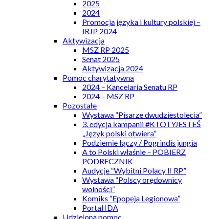
2025
2024
Promocja języka i kultury polskiej –
IRJP 2024
Aktywizacja
MSZ RP 2025
Senat 2025
Aktywizacja 2024
Pomoc charytatywna
2024 – Kancelaria Senatu RP
2024 – MSZ RP
Pozostałe
Wystawa “Pisarze dwudziestolecia”
3. edycja kampanii #KTOTYJESTEŚ
„Język polski otwiera”
Podziemie łączy / Pogrindis jungia
A to Polski właśnie – POBIERZ
PODRECZNIK
Audycje “Wybitni Polacy II RP”
Wystawa “Polscy orędownicy
wolności”
Komiks “Epopeja Legionowa”
Portal IDA
Udzielona pomoc