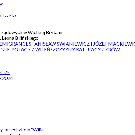
ów
STORIA
ządowych w Wielkiej Brytanii
 Leona Bilińskiego
 EMIGRANCI. STANISŁAW SWIANIEWICZ I JÓZEF MACKIEWI
DZIE. POLACY Z WILEŃSZCZYZNY RATUJĄCY ŻYDÓW
 2025
– 2024
y-przedszkola “Wilia”