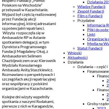
eksperci Fundacji „Pomoc
Działania 20
Polakom na Wschodzie”
Władze Fundacji
przebywali w Kazachstanie.
Zespół Fundacji
Wyjazd był częścią realizowanej
Film o Fundacji
przez Fundację akcji
Przydatne
informacyjnej, której adresatami
Informacja
są potencjalni repatrianci.
Pliki do pobr
Wizyta rozpoczęła się w
Linki
Ambasadzie RP w Astanie
Organizacje
spotkaniem delegacji, w tym
Media na Ws
Dyrektora Programowego
Statut Fundacji
Fundacji Magdaleny Okaj, z
Wnioski
Ambasadorem Selimem
Aktualności
Chazbijewiczem oraz Kierownik
Działania
Wydziału Konsularnego
Działania – część I
Ambasady Anitą Staszkiewicz.
Finansowan
Rozmawiano o perspektywach i
Finans
szczegółach akcji repatriacyjnej
2
oraz współpracy z polskimi
2
organizacjami w Kazachstanie.
Finans
2
Kolejne dni wizyty wypełniły
2
spotkania z naszymi Rodakami,
Groby rządow
pierwsze z nich w Karagandzie,
2023