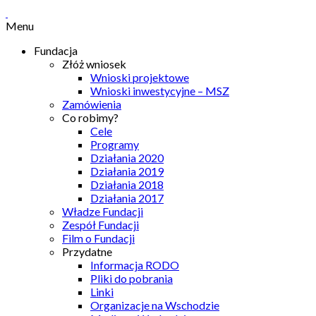
Menu
Fundacja
Złóż wniosek
Wnioski projektowe
Wnioski inwestycyjne – MSZ
Zamówienia
Co robimy?
Cele
Programy
Działania 2020
Działania 2019
Działania 2018
Działania 2017
Władze Fundacji
Zespół Fundacji
Film o Fundacji
Przydatne
Informacja RODO
Pliki do pobrania
Linki
Organizacje na Wschodzie