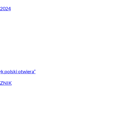
P 2024
k polski otwiera”
CZNIK