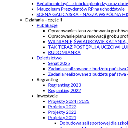
Być albo nie być – zbiórka pieniędzy oraz dar
Mauzoleum Prezydentów RP na uchodźstwie
SCENA GALICYJSKA – NASZA WSPÓLNA HI
Działania – część II
Publikacje
Opracowanie stanu zachowania grobów r
Opracowanie planu renowacji grobu prof.
WILNIANIE, ŚWIADKOWIE KATYNIA,
TAK TERAZ POSTĘPUJĄ UCZCIWI LU
RUDOMIANKA
Dziedzictwo
Senat 2025
Zadania realizowane z budżetu państwa
Zadania realizowane z budżetu państwa 
Regranting
Regranting 2023
Regranting 2022
Inwestycje
Projekty 2024 i 2025
Projekty 2023
Projekty 2022
Projekty 2021
Dobudowa sali sportowej dla szkoł