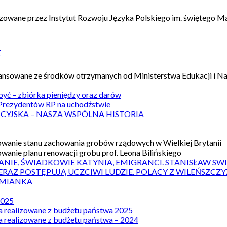
izowane przez Instytut Rozwoju Języka Polskiego im. świętego M
1
2
nansowane ze środków otrzymanych od Ministerstwa Edukacji i N
 być – zbiórka pieniędzy oraz darów
rezydentów RP na uchodźstwie
ICYJSKA – NASZA WSPÓLNA HISTORIA
wanie stanu zachowania grobów rządowych w Wielkiej Brytanii
wanie planu renowacji grobu prof. Leona Bilińskiego
ANIE, ŚWIADKOWIE KATYNIA, EMIGRANCI. STANISŁAW SW
ERAZ POSTĘPUJĄ UCZCIWI LUDZIE. POLACY Z WILEŃSZC
MIANKA
2025
a realizowane z budżetu państwa 2025
a realizowane z budżetu państwa – 2024