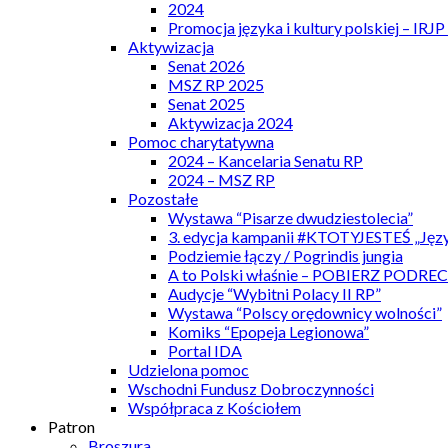
2024
Promocja języka i kultury polskiej – IRJ
Aktywizacja
Senat 2026
MSZ RP 2025
Senat 2025
Aktywizacja 2024
Pomoc charytatywna
2024 – Kancelaria Senatu RP
2024 – MSZ RP
Pozostałe
Wystawa “Pisarze dwudziestolecia”
3. edycja kampanii #KTOTYJESTEŚ „Języ
Podziemie łączy / Pogrindis jungia
A to Polski właśnie – POBIERZ PODRE
Audycje “Wybitni Polacy II RP”
Wystawa “Polscy orędownicy wolności”
Komiks “Epopeja Legionowa”
Portal IDA
Udzielona pomoc
Wschodni Fundusz Dobroczynności
Współpraca z Kościołem
Patron
Broszura