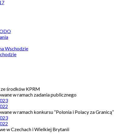
17
 RODO
ania
 na Wschodzie
chodzie
e ze środków KPRM
owane w ramach zadania publicznego
023
022
owane w ramach konkursu “Polonia i Polacy za Granicą”
023
022
e w Czechach i Wielkiej Brytanii