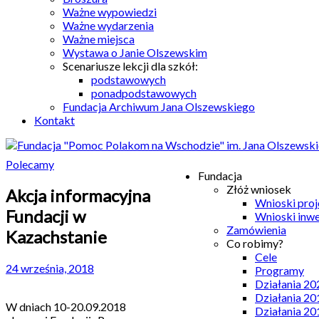
Ważne wypowiedzi
Ważne wydarzenia
Ważne miejsca
Wystawa o Janie Olszewskim
Scenariusze lekcji dla szkół:
podstawowych
ponadpodstawowych
Fundacja Archiwum Jana Olszewskiego
Kontakt
Polecamy
Fundacja
Złóż wniosek
Akcja informacyjna
Wnioski pro
Fundacji w
Wnioski inw
Zamówienia
Kazachstanie
Co robimy?
Cele
24 września, 2018
Programy
Działania 20
Działania 20
W dniach 10-20.09.2018
Działania 20