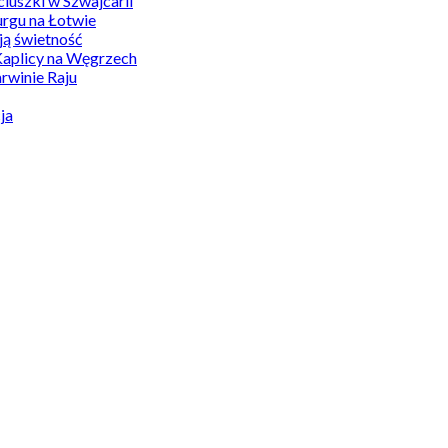
uszki w Szwajcarii
rgu na Łotwie
ą świetność
Kaplicy na Węgrzech
winie Raju
ja