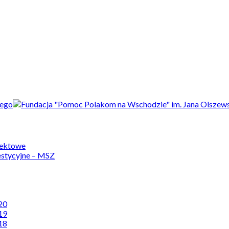
jektowe
estycyjne – MSZ
20
19
18