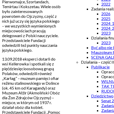
Pierwomajce, Szortandach,
2022
Temirtau i Kokszetau. Wiele osób
Zadania real
było zainteresowanych
2026
powrotem do Ojczyzny, część z
2025
nich już uczy się języka polskiego
2024_
– we wszystkich wymienionych
2024_
miejscowościach pracują
2023
delegowani z Polski nauczyciele.
Działania fi
Przedstawiciele Fundacji
2023
odwiedzili też punkty nauczania
Być albo nie
języka polskiego.
Mauzoleum P
SCENA GAL
13.09.2018 eksperci dotarli do
Działania – część II
wsi Kellerowka i spotkali się z
Publikacje
pięćdziesięcioosobową grupą
Opraco
Polaków, odwiedzili również
Opraco
„Karłag” – muzeum pamięci ofiar
WILNI
reżimu stalinowskiego w Dolince
TAK T
(ok. 45 km od Karagandy) oraz
RUDO
Muzeum Ałżir (Akmoliński Obóz
Dziedzictwo
dla Żon Zdrajców Ojczyzny) –
Senat 
miejsce, w którym od 1937 r.
Zadani
działał obóz dla kobiet.
Zadani
Przedstawiciele Fundacji „Pomoc