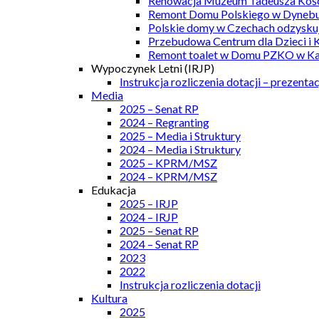
Renowacja Muzeum Tadeusza Kości
Remont Domu Polskiego w Dynebu
Polskie domy w Czechach odzyskuj
Przebudowa Centrum dla Dzieci i 
Remont toalet w Domu PZKO w Kar
Wypoczynek Letni (IRJP)
Instrukcja rozliczenia dotacji – prezentac
Media
2025 – Senat RP
2024 – Regranting
2025 – Media i Struktury
2024 – Media i Struktury
2025 – KPRM/MSZ
2024 – KPRM/MSZ
Edukacja
2025 – IRJP
2024 – IRJP
2025 – Senat RP
2024 – Senat RP
2023
2022
Instrukcja rozliczenia dotacji
Kultura
2025