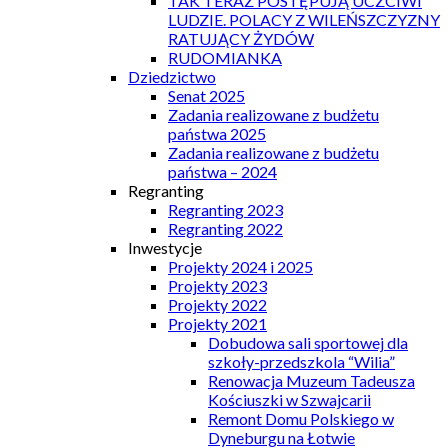
TAK TERAZ POSTĘPUJĄ UCZCIWI
LUDZIE. POLACY Z WILEŃSZCZYZNY
RATUJĄCY ŻYDÓW
RUDOMIANKA
Dziedzictwo
Senat 2025
Zadania realizowane z budżetu
państwa 2025
Zadania realizowane z budżetu
państwa – 2024
Regranting
Regranting 2023
Regranting 2022
Inwestycje
Projekty 2024 i 2025
Projekty 2023
Projekty 2022
Projekty 2021
Dobudowa sali sportowej dla
szkoły-przedszkola “Wilia”
Renowacja Muzeum Tadeusza
Kościuszki w Szwajcarii
Remont Domu Polskiego w
Dyneburgu na Łotwie