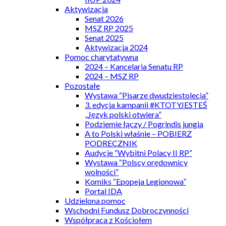
Aktywizacja
Senat 2026
MSZ RP 2025
Senat 2025
Aktywizacja 2024
Pomoc charytatywna
2024 – Kancelaria Senatu RP
2024 – MSZ RP
Pozostałe
Wystawa “Pisarze dwudziestolecia”
3. edycja kampanii #KTOTYJESTEŚ
„Język polski otwiera”
Podziemie łączy / Pogrindis jungia
A to Polski właśnie – POBIERZ
PODRECZNIK
Audycje “Wybitni Polacy II RP”
Wystawa “Polscy orędownicy
wolności”
Komiks “Epopeja Legionowa”
Portal IDA
Udzielona pomoc
Wschodni Fundusz Dobroczynności
Współpraca z Kościołem