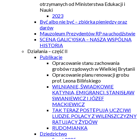
otrzymanych od Ministerstwa Edukacji i
Nauki
2023
Być albo nie być – zbiórka pieniędzy oraz
darów
Mauzoleum Prezydentów RP na uchodźstwie
SCENA GALICYJSKA – NASZA WSPÓLNA
HISTORIA
Działania – część II
Publikacje
Opracowanie stanu zachowania
grobów rządowych w Wielkiej Brytanii
Opracowanie planu renowacji grobu
prof. Leona Bilińskiego
WILNIANIE, ŚWIADKOWIE
KATYNIA, EMIGRANCI. STANISŁAW
SWIANIEWICZ I JÓZEF
MACKIEWICZ
TAK TERAZ POSTĘPUJĄ UCZCIWI
LUDZIE. POLACY Z WILEŃSZCZYZNY
RATUJĄCY ŻYDÓW
RUDOMIANKA
Dziedzictwo