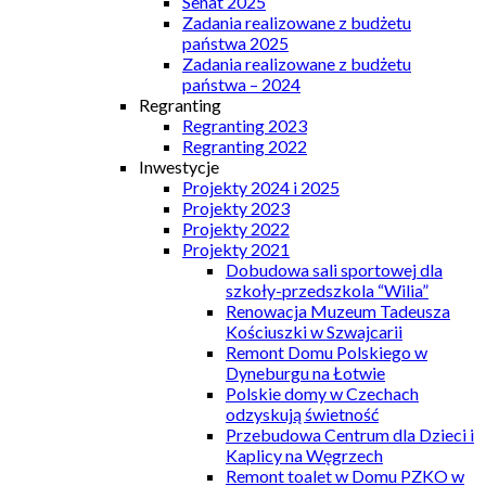
Senat 2025
Zadania realizowane z budżetu
państwa 2025
Zadania realizowane z budżetu
państwa – 2024
Regranting
Regranting 2023
Regranting 2022
Inwestycje
Projekty 2024 i 2025
Projekty 2023
Projekty 2022
Projekty 2021
Dobudowa sali sportowej dla
szkoły-przedszkola “Wilia”
Renowacja Muzeum Tadeusza
Kościuszki w Szwajcarii
Remont Domu Polskiego w
Dyneburgu na Łotwie
Polskie domy w Czechach
odzyskują świetność
Przebudowa Centrum dla Dzieci i
Kaplicy na Węgrzech
Remont toalet w Domu PZKO w