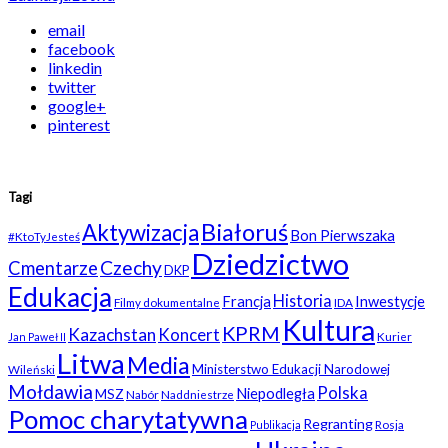
email
facebook
linkedin
twitter
google+
pinterest
Tagi
Białoruś
Aktywizacja
Bon Pierwszaka
#KtoTyJesteś
Dziedzictwo
Czechy
Cmentarze
DKP
Edukacja
Historia
Francja
Inwestycje
Filmy dokumentalne
IDA
Kultura
KPRM
Kazachstan
Koncert
Kurier
Jan Paweł II
Litwa
Media
Ministerstwo Edukacji Narodowej
Wileński
Mołdawia
Polska
Niepodległa
MSZ
Nabór
Naddniestrze
Pomoc charytatywna
Regranting
Rosja
Publikacja