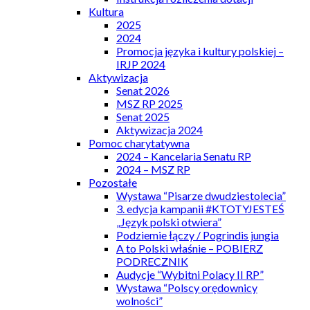
Kultura
2025
2024
Promocja języka i kultury polskiej –
IRJP 2024
Aktywizacja
Senat 2026
MSZ RP 2025
Senat 2025
Aktywizacja 2024
Pomoc charytatywna
2024 – Kancelaria Senatu RP
2024 – MSZ RP
Pozostałe
Wystawa “Pisarze dwudziestolecia”
3. edycja kampanii #KTOTYJESTEŚ
„Język polski otwiera”
Podziemie łączy / Pogrindis jungia
A to Polski właśnie – POBIERZ
PODRECZNIK
Audycje “Wybitni Polacy II RP”
Wystawa “Polscy orędownicy
wolności”