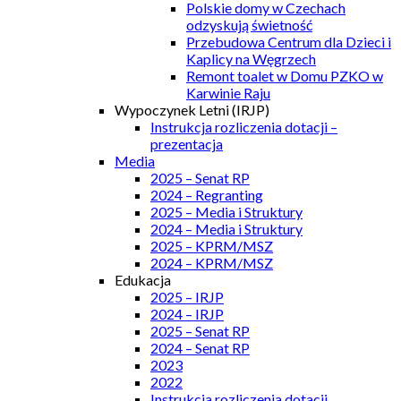
Polskie domy w Czechach
odzyskują świetność
Przebudowa Centrum dla Dzieci i
Kaplicy na Węgrzech
Remont toalet w Domu PZKO w
Karwinie Raju
Wypoczynek Letni (IRJP)
Instrukcja rozliczenia dotacji –
prezentacja
Media
2025 – Senat RP
2024 – Regranting
2025 – Media i Struktury
2024 – Media i Struktury
2025 – KPRM/MSZ
2024 – KPRM/MSZ
Edukacja
2025 – IRJP
2024 – IRJP
2025 – Senat RP
2024 – Senat RP
2023
2022
Instrukcja rozliczenia dotacji