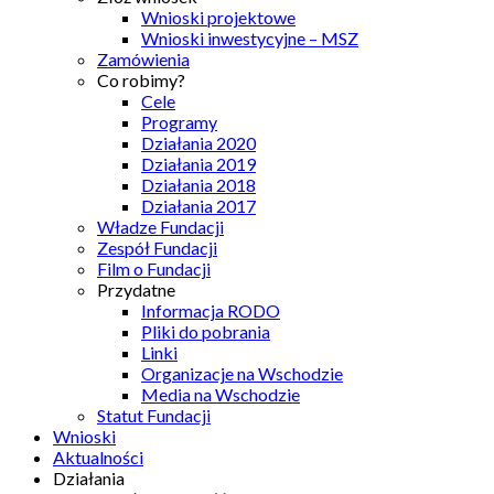
Wnioski projektowe
Wnioski inwestycyjne – MSZ
Zamówienia
Co robimy?
Cele
Programy
Działania 2020
Działania 2019
Działania 2018
Działania 2017
Władze Fundacji
Zespół Fundacji
Film o Fundacji
Przydatne
Informacja RODO
Pliki do pobrania
Linki
Organizacje na Wschodzie
Media na Wschodzie
Statut Fundacji
Wnioski
Aktualności
Działania