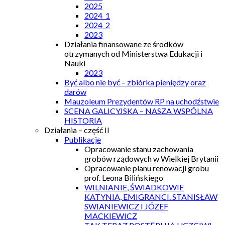
2025
2024_1
2024_2
2023
Działania finansowane ze środków
otrzymanych od Ministerstwa Edukacji i
Nauki
2023
Być albo nie być – zbiórka pieniędzy oraz
darów
Mauzoleum Prezydentów RP na uchodźstwie
SCENA GALICYJSKA – NASZA WSPÓLNA
HISTORIA
Działania – część II
Publikacje
Opracowanie stanu zachowania
grobów rządowych w Wielkiej Brytanii
Opracowanie planu renowacji grobu
prof. Leona Bilińskiego
WILNIANIE, ŚWIADKOWIE
KATYNIA, EMIGRANCI. STANISŁAW
SWIANIEWICZ I JÓZEF
MACKIEWICZ