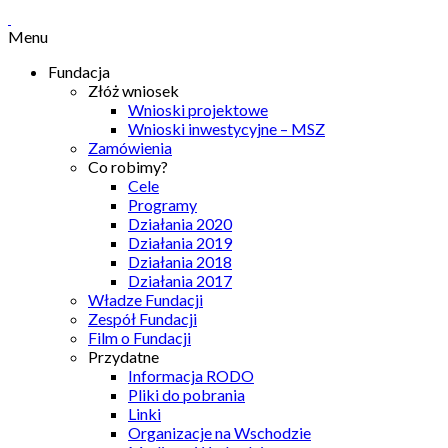
Menu
Fundacja
Złóż wniosek
Wnioski projektowe
Wnioski inwestycyjne – MSZ
Zamówienia
Co robimy?
Cele
Programy
Działania 2020
Działania 2019
Działania 2018
Działania 2017
Władze Fundacji
Zespół Fundacji
Film o Fundacji
Przydatne
Informacja RODO
Pliki do pobrania
Linki
Organizacje na Wschodzie