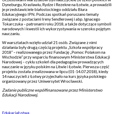
Dyneburgu, Krasławiu, Rydze i Rezekne na Łotwie, a prowadzili
je przedstawiciele białostockiego oddziału Biura
Edukacyjnego IPN. Podczas spotkań poruszano tematy
związane z postaciami Ireny Sendlerowej i abp. Ignacego
Tokarczuka – patronami roku 2018, a także dotyczące symboli
narodowych i kwestii ich wykorzystywania w szeroko pojętym
nauczaniu.
W warsztatach wzięło udział 21 osób. Związane z nimi
działania były drugą częścią projektu „Szkoła współpracy
2018” – realizowanego przez Fundację „Pomoc Polakom na
Wschodzie” przy wsparciu finansowym Ministerstwa Edukacji
Narodowej – cyklu szkoleń dla pedagogów prowadzących
nauczanie w języku polskim na Litwie i Łotwie. Pierwsza część
projektu została zrealizowana w lipcu (01-14.07.2018), kiedy
14 nauczycieli z Łotwy przyjechało na kurs języka polskiego
organizowany przez Uniwersytet Wrocławski.
Zadanie publiczne współfinansowane przez Ministerstwo
Edukacji Narodowej.
Edukacja
Łotwa