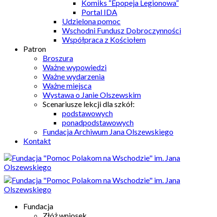
Komiks “Epopeja Legionowa”
Portal IDA
Udzielona pomoc
Wschodni Fundusz Dobroczynności
Współpraca z Kościołem
Patron
Broszura
Ważne wypowiedzi
Ważne wydarzenia
Ważne miejsca
Wystawa o Janie Olszewskim
Scenariusze lekcji dla szkół:
podstawowych
ponadpodstawowych
Fundacja Archiwum Jana Olszewskiego
Kontakt
Fundacja
Złóż wniosek