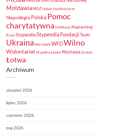
Ministerstwo Edukacji Narodowej
Mołdawia
MSZ
Nabór
Naddniestrze
Pomoc
Polska
Niepodległa
charytatywna
Regranting
Publikacja
Stypendia Fundacji
Stypendia
Teatr
Rosja
Ukraina
Wilno
WFD
Warsztaty
Wolontariat
Wystawa
Wspólna Ławka
Zaolzie
Łotwa
Archiwum
sierpień 2026
lipiec 2026
czerwiec 2026
maj 2026