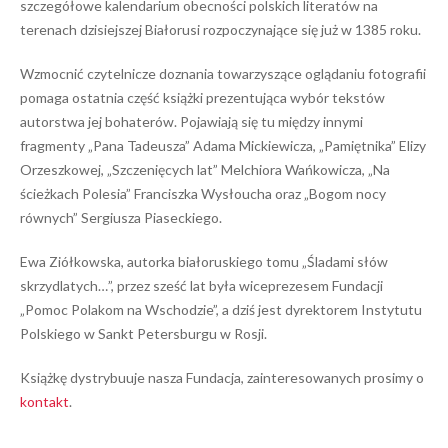
szczegółowe kalendarium obecności polskich literatów na
terenach dzisiejszej Białorusi rozpoczynające się już w 1385 roku.
Wzmocnić czytelnicze doznania towarzyszące oglądaniu fotografii
pomaga ostatnia część książki prezentująca wybór tekstów
autorstwa jej bohaterów. Pojawiają się tu między innymi
fragmenty „Pana Tadeusza” Adama Mickiewicza, „Pamiętnika” Elizy
Orzeszkowej, „Szczenięcych lat” Melchiora Wańkowicza, „Na
ścieżkach Polesia” Franciszka Wysłoucha oraz „Bogom nocy
równych” Sergiusza Piaseckiego.
Ewa Ziółkowska, autorka białoruskiego tomu „Śladami słów
skrzydlatych…”, przez sześć lat była wiceprezesem Fundacji
„Pomoc Polakom na Wschodzie”, a dziś jest dyrektorem Instytutu
Polskiego w Sankt Petersburgu w Rosji.
Książkę dystrybuuje nasza Fundacja, zainteresowanych prosimy o
kontakt
.