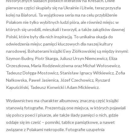
historycznych śladach polskich literatów na Kresach. Dwie
pierwsze części skupiały się na Ukrainie i Litwie, teraz przyszła
kolej na Białoruś. Ta wyjątkowa seria ma na celu przybliżenie
Polakom nie tylko wybitnych ludzi pióra, ale również miejsc w
których się urodzili, mieszkali i tworzyli, a także zakątków dawnej
Polski, które były dla nich inspiracją. To unikalna okazja do
odwiedzenia miejsc pamięci kluczowych dla naszej kultury
narodowej. Bohaterami książki Ewy Ziółkowskiej są między innymi:
Szymon Budny, Piotr Skarga, Juliusz Ursyn Niemcewicz, Eliza
Orzeszkowa, Maria Rodziewiczówna oraz Michał Wołosewicz,
Tadeusz Dołęga-Mostowicz, Stanisław Ignacy Witkiewicz, Zofia
Nałkowska, Paweł Jasienica, Józef Czechowicz, Ryszard
Kapuściński, Tadeusz Konwicki i Adam Mickiewicz.
Wydawnictwo ma charakter albumowy, znaczną część książki
stanowią fotografie. Prezentują one miejsca, w których pojawiali
się polscy poeci i pisarze, ale także ślady pamięci o nich, gdzie
oddaje się im cześć – pomniki, tablice pamiątkowe, a nawet
związane z Polakami nekropolie. Fotografie uzupełnia