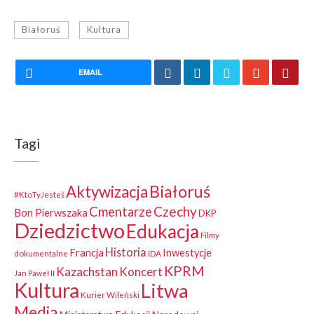
Białoruś
Kultura
EMAIL
Tagi
Białoruś
Aktywizacja
#KtoTyJesteś
Czechy
Cmentarze
Bon Pierwszaka
DKP
Dziedzictwo
Edukacja
Filmy
Historia
Francja
Inwestycje
dokumentalne
IDA
KPRM
Kazachstan
Koncert
Jan Paweł II
Kultura
Litwa
Kurier Wileński
Media