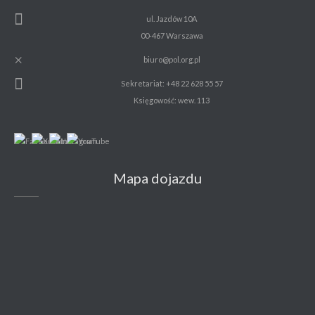
ul. Jazdów 10A
00-467 Warszawa
biuro@pol.org.pl
Sekretariat: +48 22 628 55 57
Księgowość: wew. 113
Mapa dojazdu