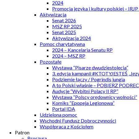
2024
Promocja języka i kultury polskiej – IRJ
Aktywizacja
Senat 2026
MSZ RP 2025
Senat 2025
Aktywizacja 2024
Pomoc charytatywna
2024 – Kancelaria Senatu RP
2024 – MSZ RP
Pozostałe
Wystawa “Pisarze dwudziestolecia”
3. edycja kampanii #KTOTYJESTEŚ „Języ
Podziemie łączy / Pogrindis jungia
A to Polski właśnie – POBIERZ PODRE
Audycje “Wybitni Polacy II RP”
Wystawa “Polscy orędownicy wolności”
Komiks “Epopeja Legionowa”
Portal IDA
Udzielona pomoc
Wschodni Fundusz Dobroczynności
Współpraca z Kościołem
Patron
Broszura