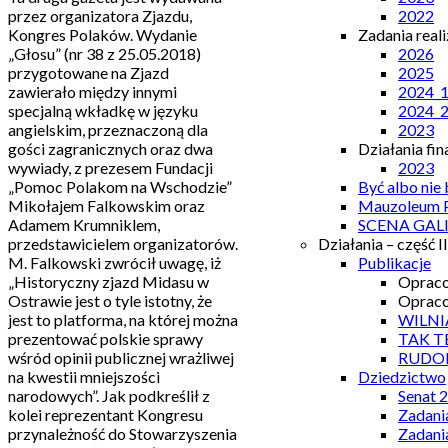
przez organizatora Zjazdu,
2022
Kongres Polaków. Wydanie
Zadania real
„Głosu” (nr 38 z 25.05.2018)
2026
przygotowane na Zjazd
2025
zawierało między innymi
2024_
specjalną wkładkę w języku
2024_
angielskim, przeznaczoną dla
2023
gości zagranicznych oraz dwa
Działania fi
wywiady, z prezesem Fundacji
2023
„Pomoc Polakom na Wschodzie”
Być albo nie
Mikołajem Falkowskim oraz
Mauzoleum P
Adamem Krumniklem,
SCENA GAL
przedstawicielem organizatorów.
Działania – część II
M. Falkowski zwrócił uwagę, iż
Publikacje
„Historyczny zjazd Midasu w
Opraco
Ostrawie jest o tyle istotny, że
Opraco
jest to platforma, na której można
WILNI
prezentować polskie sprawy
TAK T
wśród opinii publicznej wrażliwej
RUDO
na kwestii mniejszości
Dziedzictwo
narodowych”. Jak podkreślił z
Senat 
kolei reprezentant Kongresu
Zadani
przynależność do Stowarzyszenia
Zadani