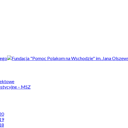
jektowe
estycyjne – MSZ
20
19
18