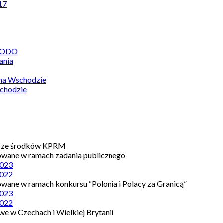
17
 RODO
ania
 na Wschodzie
chodzie
e ze środków KPRM
owane w ramach zadania publicznego
023
022
owane w ramach konkursu “Polonia i Polacy za Granicą”
023
022
e w Czechach i Wielkiej Brytanii