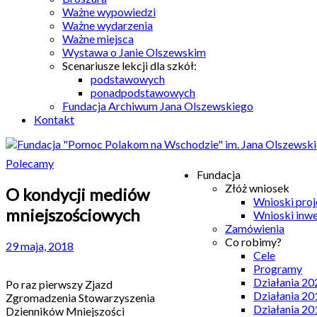
Ważne wypowiedzi
Ważne wydarzenia
Ważne miejsca
Wystawa o Janie Olszewskim
Scenariusze lekcji dla szkół:
podstawowych
ponadpodstawowych
Fundacja Archiwum Jana Olszewskiego
Kontakt
Polecamy
Fundacja
Złóż wniosek
O kondycji mediów
Wnioski pro
mniejszościowych
Wnioski inw
Zamówienia
Co robimy?
29 maja, 2018
Cele
Programy
Działania 20
Po raz pierwszy Zjazd
Działania 20
Zgromadzenia Stowarzyszenia
Działania 20
Dzienników Mniejszości