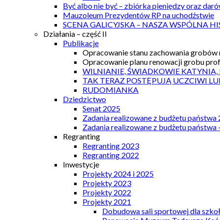
Być albo nie być – zbiórka pieniędzy oraz dar
Mauzoleum Prezydentów RP na uchodźstwie
SCENA GALICYJSKA – NASZA WSPÓLNA HI
Działania – część II
Publikacje
Opracowanie stanu zachowania grobów r
Opracowanie planu renowacji grobu prof.
WILNIANIE, ŚWIADKOWIE KATYNIA,
TAK TERAZ POSTĘPUJĄ UCZCIWI LU
RUDOMIANKA
Dziedzictwo
Senat 2025
Zadania realizowane z budżetu państwa
Zadania realizowane z budżetu państwa 
Regranting
Regranting 2023
Regranting 2022
Inwestycje
Projekty 2024 i 2025
Projekty 2023
Projekty 2022
Projekty 2021
Dobudowa sali sportowej dla szkoł