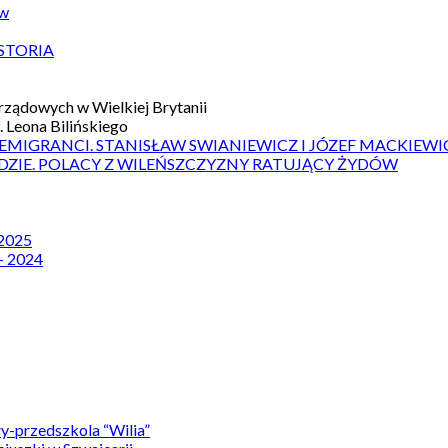
ów
STORIA
ządowych w Wielkiej Brytanii
 Leona Bilińskiego
 EMIGRANCI. STANISŁAW SWIANIEWICZ I JÓZEF MACKIEWI
DZIE. POLACY Z WILEŃSZCZYZNY RATUJĄCY ŻYDÓW
 2025
– 2024
y-przedszkola “Wilia”