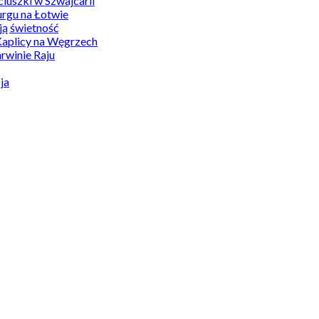
uszki w Szwajcarii
rgu na Łotwie
ą świetność
Kaplicy na Węgrzech
winie Raju
ja