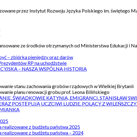
izowane przez Instytut Rozwoju Języka Polskiego im. świętego M
1
2
nansowane ze środków otrzymanych od Ministerstwa Edukacji i N
 być – zbiórka pieniędzy oraz darów
rezydentów RP na uchodźstwie
ICYJSKA – NASZA WSPÓLNA HISTORIA
wanie stanu zachowania grobów rządowych w Wielkiej Brytanii
wanie planu renowacji grobu prof. Leona Bilińskiego
ANIE, ŚWIADKOWIE KATYNIA, EMIGRANCI. STANISŁAW SW
ERAZ POSTĘPUJĄ UCZCIWI LUDZIE. POLACY Z WILEŃSZC
MIANKA
2025
a realizowane z budżetu państwa 2025
a realizowane z budżetu państwa – 2024