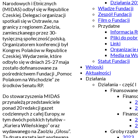
Działania 20
Narodowych i Etnicznych
Władze Fundacji
(MIDAS) odbył się w Republice
Zespół Fundacji
Czeskiej. Delegaci organizacji
Film o Fundacji
spotkali się w Ostrawie, na
Przydatne
granicy z regionem Zaolzia,
Informacja
zamieszkanego przez 30-
Pliki do pobr
tysięczną społeczność polską.
Linki
Organizatorem konferencji był
Organizacje
Kongres Polaków w Republice
Media na Ws
Czeskiej. Wydarzenie, które
Statut Fundacji
odbyło się w dniach 25-27 maja
Wnioski
zostało dofinansowane za
Aktualności
pośrednictwem Fundacji „Pomoc
Działania
Polakom na Wschodzie” ze
Działania – część I
środków Senatu RP.
Finansowan
Do stowarzyszenia MIDAS
Finans
przynależą przedstawiciele
2
ponad 20 redakcji gazet
2
codziennych z całej Europy, w
Finans
tym dwóch polskich tytułów –
2
„Kuriera Wileńskiego” oraz
2
wydawanego na Zaolziu „Głosu”.
Groby rządow
Ta druga gazeta jest wydawana
2023