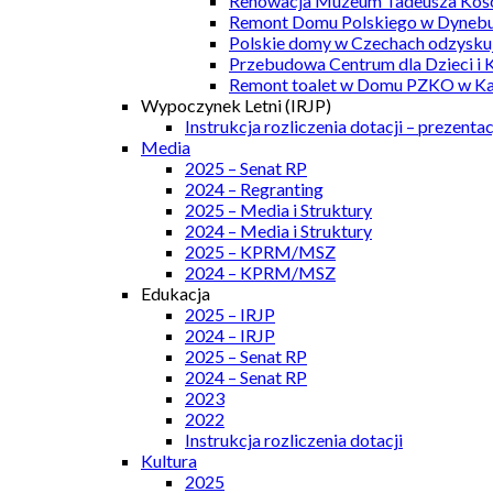
Renowacja Muzeum Tadeusza Kości
Remont Domu Polskiego w Dynebu
Polskie domy w Czechach odzyskuj
Przebudowa Centrum dla Dzieci i 
Remont toalet w Domu PZKO w Kar
Wypoczynek Letni (IRJP)
Instrukcja rozliczenia dotacji – prezentac
Media
2025 – Senat RP
2024 – Regranting
2025 – Media i Struktury
2024 – Media i Struktury
2025 – KPRM/MSZ
2024 – KPRM/MSZ
Edukacja
2025 – IRJP
2024 – IRJP
2025 – Senat RP
2024 – Senat RP
2023
2022
Instrukcja rozliczenia dotacji
Kultura
2025