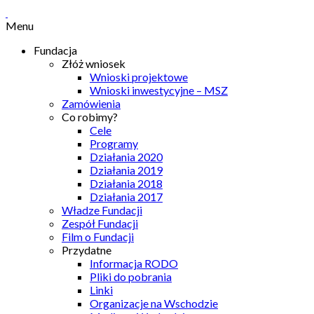
Menu
Fundacja
Złóż wniosek
Wnioski projektowe
Wnioski inwestycyjne – MSZ
Zamówienia
Co robimy?
Cele
Programy
Działania 2020
Działania 2019
Działania 2018
Działania 2017
Władze Fundacji
Zespół Fundacji
Film o Fundacji
Przydatne
Informacja RODO
Pliki do pobrania
Linki
Organizacje na Wschodzie