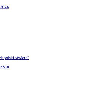
P 2024
k polski otwiera”
CZNIK