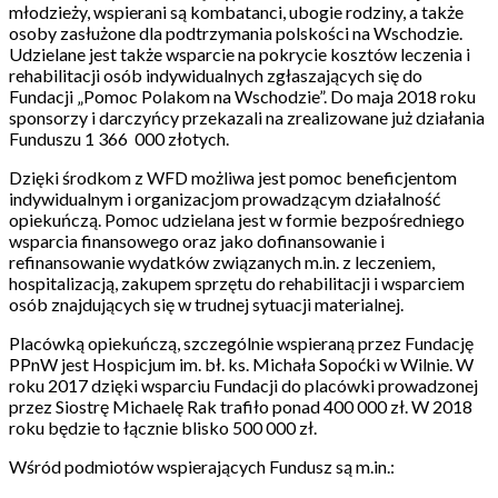
młodzieży, wspierani są kombatanci, ubogie rodziny, a także
osoby zasłużone dla podtrzymania polskości na Wschodzie.
Udzielane jest także wsparcie na pokrycie kosztów leczenia i
rehabilitacji osób indywidualnych zgłaszających się do
Fundacji „Pomoc Polakom na Wschodzie”. Do maja 2018 roku
sponsorzy i darczyńcy przekazali na zrealizowane już działania
Funduszu 1 366 000 złotych.
Dzięki środkom z WFD możliwa jest pomoc beneficjentom
indywidualnym i organizacjom prowadzącym działalność
opiekuńczą. Pomoc udzielana jest w formie bezpośredniego
wsparcia finansowego oraz jako dofinansowanie i
refinansowanie wydatków związanych m.in. z leczeniem,
hospitalizacją, zakupem sprzętu do rehabilitacji i wsparciem
osób znajdujących się w trudnej sytuacji materialnej.
Placówką opiekuńczą, szczególnie wspieraną przez Fundację
PPnW jest Hospicjum im. bł. ks. Michała Sopoćki w Wilnie. W
roku 2017 dzięki wsparciu Fundacji do placówki prowadzonej
przez Siostrę Michaelę Rak trafiło ponad 400 000 zł. W 2018
roku będzie to łącznie blisko 500 000 zł.
Wśród podmiotów wspierających Fundusz są m.in.: