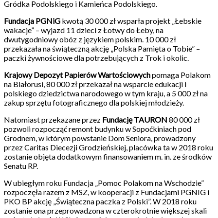
Gródka Podolskiego i Kamieńca Podolskiego.
Fundacja PGNiG
kwotą 30 000 zł wsparła projekt „Łebskie
wakacje” – wyjazd 11 dzieci z Łotwy do Łeby, na
dwutygodniowy obóz z językiem polskim. 10 000 zł
przekazała na świąteczną akcję „Polska Pamięta o Tobie” –
paczki żywnościowe dla potrzebujących z Trok i okolic.
Krajowy Depozyt Papierów Wartościowych
pomaga Polakom
na Białorusi, 80 000 zł przekazał na wsparcie edukacji i
polskiego dziedzictwa narodowego w tym kraju, a 5 000 zł na
zakup sprzętu fotograficznego dla polskiej młodzieży.
Natomiast przekazane przez
Fundację TAURON
80 000 zł
pozwoli rozpocząć remont budynku w Sopoćkiniach pod
Grodnem, w którym powstanie Dom Seniora, prowadzony
przez Caritas Diecezji Grodzieńskiej, placówka ta w 2018 roku
zostanie objęta dodatkowym finansowaniem m. in. ze środków
Senatu RP.
W ubiegłym roku Fundacja „Pomoc Polakom na Wschodzie”
rozpoczęła razem z MSZ, w kooperacji z Fundacjami PGNIG i
PKO BP akcję „Świąteczna paczka z Polski”. W 2018 roku
zostanie ona przeprowadzona w czterokrotnie większej skali