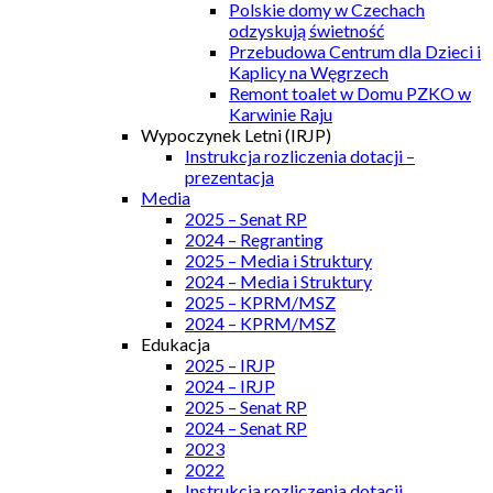
Polskie domy w Czechach
odzyskują świetność
Przebudowa Centrum dla Dzieci i
Kaplicy na Węgrzech
Remont toalet w Domu PZKO w
Karwinie Raju
Wypoczynek Letni (IRJP)
Instrukcja rozliczenia dotacji –
prezentacja
Media
2025 – Senat RP
2024 – Regranting
2025 – Media i Struktury
2024 – Media i Struktury
2025 – KPRM/MSZ
2024 – KPRM/MSZ
Edukacja
2025 – IRJP
2024 – IRJP
2025 – Senat RP
2024 – Senat RP
2023
2022
Instrukcja rozliczenia dotacji