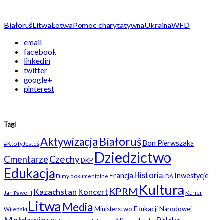
Białoruś
Litwa
Łotwa
Pomoc charytatywna
Ukraina
WFD
email
facebook
linkedin
twitter
google+
pinterest
Tagi
Białoruś
Aktywizacja
Bon Pierwszaka
#KtoTyJesteś
Dziedzictwo
Czechy
Cmentarze
DKP
Edukacja
Historia
Francja
Inwestycje
Filmy dokumentalne
IDA
Kultura
KPRM
Kazachstan
Koncert
Kurier
Jan Paweł II
Litwa
Media
Ministerstwo Edukacji Narodowej
Wileński
Mołdawia