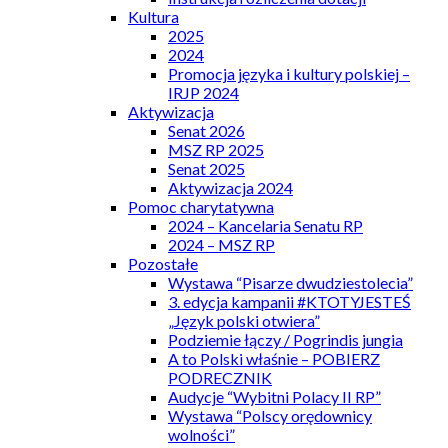
Kultura
2025
2024
Promocja języka i kultury polskiej –
IRJP 2024
Aktywizacja
Senat 2026
MSZ RP 2025
Senat 2025
Aktywizacja 2024
Pomoc charytatywna
2024 – Kancelaria Senatu RP
2024 – MSZ RP
Pozostałe
Wystawa “Pisarze dwudziestolecia”
3. edycja kampanii #KTOTYJESTEŚ
„Język polski otwiera”
Podziemie łączy / Pogrindis jungia
A to Polski właśnie – POBIERZ
PODRECZNIK
Audycje “Wybitni Polacy II RP”
Wystawa “Polscy orędownicy
wolności”