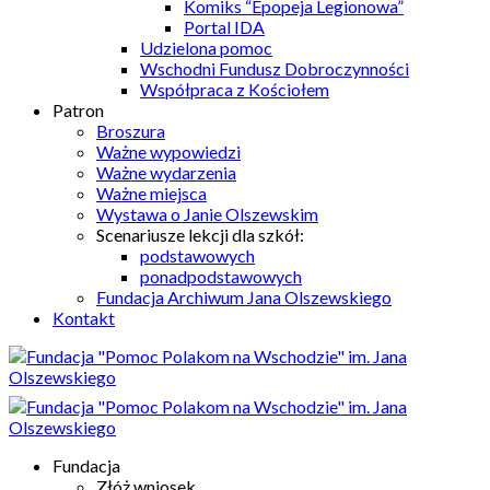
Komiks “Epopeja Legionowa”
Portal IDA
Udzielona pomoc
Wschodni Fundusz Dobroczynności
Współpraca z Kościołem
Patron
Broszura
Ważne wypowiedzi
Ważne wydarzenia
Ważne miejsca
Wystawa o Janie Olszewskim
Scenariusze lekcji dla szkół:
podstawowych
ponadpodstawowych
Fundacja Archiwum Jana Olszewskiego
Kontakt
Fundacja
Złóż wniosek