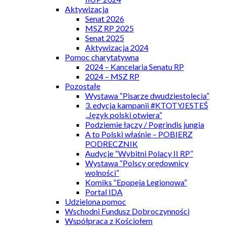
Aktywizacja
Senat 2026
MSZ RP 2025
Senat 2025
Aktywizacja 2024
Pomoc charytatywna
2024 – Kancelaria Senatu RP
2024 – MSZ RP
Pozostałe
Wystawa “Pisarze dwudziestolecia”
3. edycja kampanii #KTOTYJESTEŚ
„Język polski otwiera”
Podziemie łączy / Pogrindis jungia
A to Polski właśnie – POBIERZ
PODRECZNIK
Audycje “Wybitni Polacy II RP”
Wystawa “Polscy orędownicy
wolności”
Komiks “Epopeja Legionowa”
Portal IDA
Udzielona pomoc
Wschodni Fundusz Dobroczynności
Współpraca z Kościołem