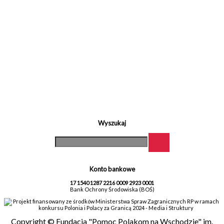
Wyszukaj
Konto bankowe
17 1540 1287 2216 0009 2923 0001
Bank Ochrony Środowiska (BOŚ)
Projekt finansowany ze środków Ministerstwa Spraw Zagranicznych RP w ramach
konkursu Polonia i Polacy za Granicą 2024 - Media i Struktury
Copyright © Fundacja "Pomoc Polakom na Wschodzie" im.