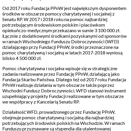
Od 2017 roku Fundacja PPnW jest największym dysponentem
środków w obszarze pomocy charytatywnej i socjalnej z
Senatu RP. W 2017 i 2018 roku na pomoc najbardziej
potrzebującym środowiskom polskim i placówkom
opiekuńczo-medycznym przekazano w sumie 3 100 000 zł.
Łącznie z dodatkowymi środkami pozyskanymi od sponsorów
w ramach Wschodniego Funduszu Dobroczynności (WFD)
działającego przy Fundacji PPnW, środki przeznaczone na
pomoc charytatywną i socjalną w latach 2017-2018 wyniosą
blisko 4 500 000 zł.
Pomoc charytatywna i socjalna wpisuje się w strategiczne
zadania realizowane przez Fundację PPnW, działającą jako
Fundacja Skarbu Państwa. Dlatego też od 2017 roku Fundacja
PPnW realizuje działania w tym obszarze także poprzez
Wschodni Fundusz Dobroczynności. WFD stanowi instrument
uzupełniający projekty Fundacji realizowane w tym obszarze
we współpracy z Kancelarią Senatu RP.
Działalność WFD, prowadzonego przez Fundację PPnW,
obejmuje pomoc charytatywną i socjalną dla najbardziej
potrzebujących środowisk polskich na Wschodzie. W ramach
Funduszu przyznawane są stypendia dla utalentowanej