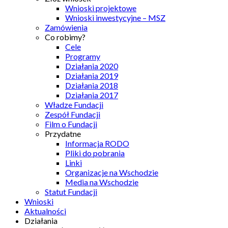
Wnioski projektowe
Wnioski inwestycyjne – MSZ
Zamówienia
Co robimy?
Cele
Programy
Działania 2020
Działania 2019
Działania 2018
Działania 2017
Władze Fundacji
Zespół Fundacji
Film o Fundacji
Przydatne
Informacja RODO
Pliki do pobrania
Linki
Organizacje na Wschodzie
Media na Wschodzie
Statut Fundacji
Wnioski
Aktualności
Działania