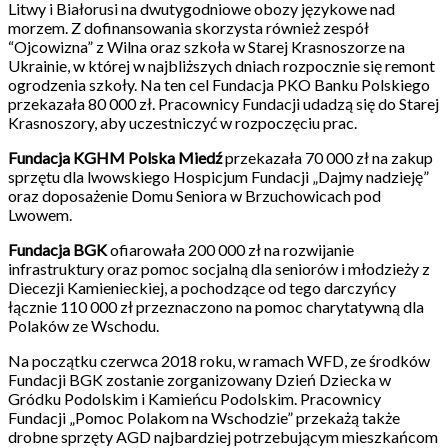
Litwy i Białorusi na dwutygodniowe obozy językowe nad
morzem. Z dofinansowania skorzysta również zespół
“Ojcowizna” z Wilna oraz szkoła w Starej Krasnoszorze na
Ukrainie, w której w najbliższych dniach rozpocznie się remont
ogrodzenia szkoły. Na ten cel Fundacja PKO Banku Polskiego
przekazała 80 000 zł. Pracownicy Fundacji udadzą się do Starej
Krasnoszory, aby uczestniczyć w rozpoczęciu prac.
Fundacja KGHM Polska Miedź
przekazała 70 000 zł na zakup
sprzętu dla lwowskiego Hospicjum Fundacji „Dajmy nadzieję”
oraz doposażenie Domu Seniora w Brzuchowicach pod
Lwowem.
Fundacja BGK
ofiarowała 200 000 zł na rozwijanie
infrastruktury oraz pomoc socjalną dla seniorów i młodzieży z
Diecezji Kamienieckiej, a pochodzące od tego darczyńcy
łącznie 110 000 zł przeznaczono na pomoc charytatywną dla
Polaków ze Wschodu.
Na początku czerwca 2018 roku, w ramach WFD, ze środków
Fundacji BGK zostanie zorganizowany Dzień Dziecka w
Gródku Podolskim i Kamieńcu Podolskim. Pracownicy
Fundacji „Pomoc Polakom na Wschodzie” przekażą także
drobne sprzęty AGD najbardziej potrzebującym mieszkańcom