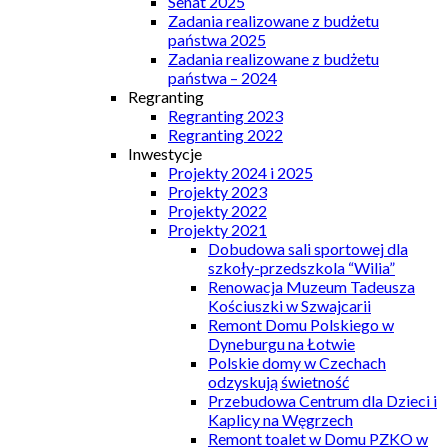
Senat 2025
Zadania realizowane z budżetu
państwa 2025
Zadania realizowane z budżetu
państwa – 2024
Regranting
Regranting 2023
Regranting 2022
Inwestycje
Projekty 2024 i 2025
Projekty 2023
Projekty 2022
Projekty 2021
Dobudowa sali sportowej dla
szkoły-przedszkola “Wilia”
Renowacja Muzeum Tadeusza
Kościuszki w Szwajcarii
Remont Domu Polskiego w
Dyneburgu na Łotwie
Polskie domy w Czechach
odzyskują świetność
Przebudowa Centrum dla Dzieci i
Kaplicy na Węgrzech
Remont toalet w Domu PZKO w