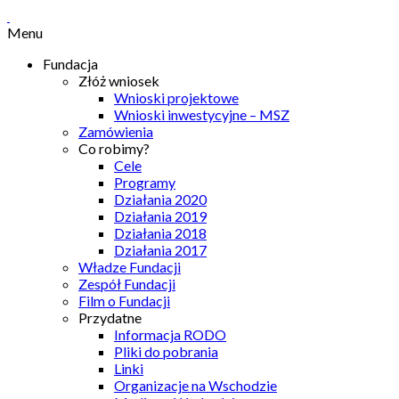
Menu
Fundacja
Złóż wniosek
Wnioski projektowe
Wnioski inwestycyjne – MSZ
Zamówienia
Co robimy?
Cele
Programy
Działania 2020
Działania 2019
Działania 2018
Działania 2017
Władze Fundacji
Zespół Fundacji
Film o Fundacji
Przydatne
Informacja RODO
Pliki do pobrania
Linki
Organizacje na Wschodzie