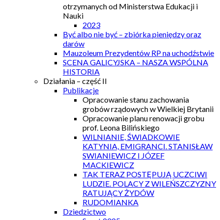
otrzymanych od Ministerstwa Edukacji i
Nauki
2023
Być albo nie być – zbiórka pieniędzy oraz
darów
Mauzoleum Prezydentów RP na uchodźstwie
SCENA GALICYJSKA – NASZA WSPÓLNA
HISTORIA
Działania – część II
Publikacje
Opracowanie stanu zachowania
grobów rządowych w Wielkiej Brytanii
Opracowanie planu renowacji grobu
prof. Leona Bilińskiego
WILNIANIE, ŚWIADKOWIE
KATYNIA, EMIGRANCI. STANISŁAW
SWIANIEWICZ I JÓZEF
MACKIEWICZ
TAK TERAZ POSTĘPUJĄ UCZCIWI
LUDZIE. POLACY Z WILEŃSZCZYZNY
RATUJĄCY ŻYDÓW
RUDOMIANKA
Dziedzictwo