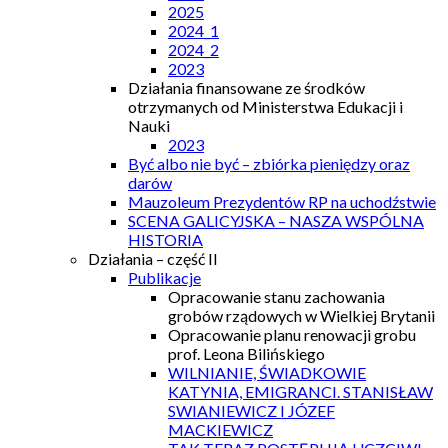
2025
2024_1
2024_2
2023
Działania finansowane ze środków
otrzymanych od Ministerstwa Edukacji i
Nauki
2023
Być albo nie być – zbiórka pieniędzy oraz
darów
Mauzoleum Prezydentów RP na uchodźstwie
SCENA GALICYJSKA – NASZA WSPÓLNA
HISTORIA
Działania – część II
Publikacje
Opracowanie stanu zachowania
grobów rządowych w Wielkiej Brytanii
Opracowanie planu renowacji grobu
prof. Leona Bilińskiego
WILNIANIE, ŚWIADKOWIE
KATYNIA, EMIGRANCI. STANISŁAW
SWIANIEWICZ I JÓZEF
MACKIEWICZ