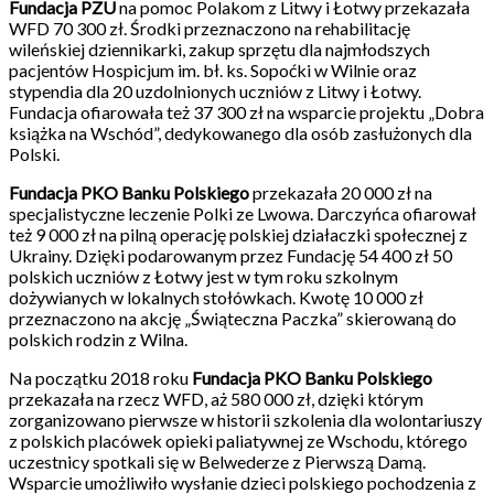
Fundacja PZU
na pomoc Polakom z Litwy i Łotwy przekazała
WFD 70 300 zł. Środki przeznaczono na rehabilitację
wileńskiej dziennikarki, zakup sprzętu dla najmłodszych
pacjentów Hospicjum im. bł. ks. Sopoćki w Wilnie oraz
stypendia dla 20 uzdolnionych uczniów z Litwy i Łotwy.
Fundacja ofiarowała też 37 300 zł na wsparcie projektu „Dobra
książka na Wschód”, dedykowanego dla osób zasłużonych dla
Polski.
Fundacja PKO Banku Polskiego
przekazała 20 000 zł na
specjalistyczne leczenie Polki ze Lwowa. Darczyńca ofiarował
też 9 000 zł na pilną operację polskiej działaczki społecznej z
Ukrainy. Dzięki podarowanym przez Fundację 54 400 zł 50
polskich uczniów z Łotwy jest w tym roku szkolnym
dożywianych w lokalnych stołówkach. Kwotę 10 000 zł
przeznaczono na akcję „Świąteczna Paczka” skierowaną do
polskich rodzin z Wilna.
Na początku 2018 roku
Fundacja PKO Banku Polskiego
przekazała na rzecz WFD, aż 580 000 zł, dzięki którym
zorganizowano pierwsze w historii szkolenia dla wolontariuszy
z polskich placówek opieki paliatywnej ze Wschodu, którego
uczestnicy spotkali się w Belwederze z Pierwszą Damą.
Wsparcie umożliwiło wysłanie dzieci polskiego pochodzenia z