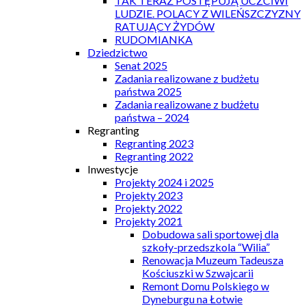
TAK TERAZ POSTĘPUJĄ UCZCIWI
LUDZIE. POLACY Z WILEŃSZCZYZNY
RATUJĄCY ŻYDÓW
RUDOMIANKA
Dziedzictwo
Senat 2025
Zadania realizowane z budżetu
państwa 2025
Zadania realizowane z budżetu
państwa – 2024
Regranting
Regranting 2023
Regranting 2022
Inwestycje
Projekty 2024 i 2025
Projekty 2023
Projekty 2022
Projekty 2021
Dobudowa sali sportowej dla
szkoły-przedszkola “Wilia”
Renowacja Muzeum Tadeusza
Kościuszki w Szwajcarii
Remont Domu Polskiego w
Dyneburgu na Łotwie