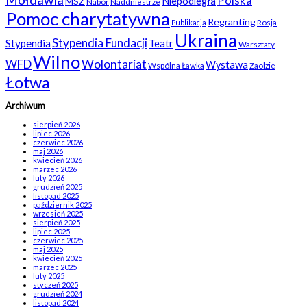
Polska
Niepodległa
MSZ
Nabór
Naddniestrze
Pomoc charytatywna
Regranting
Rosja
Publikacja
Ukraina
Stypendia Fundacji
Stypendia
Teatr
Warsztaty
Wilno
WFD
Wolontariat
Wystawa
Wspólna Ławka
Zaolzie
Łotwa
Archiwum
sierpień 2026
lipiec 2026
czerwiec 2026
maj 2026
kwiecień 2026
marzec 2026
luty 2026
grudzień 2025
listopad 2025
październik 2025
wrzesień 2025
sierpień 2025
lipiec 2025
czerwiec 2025
maj 2025
kwiecień 2025
marzec 2025
luty 2025
styczeń 2025
grudzień 2024
listopad 2024