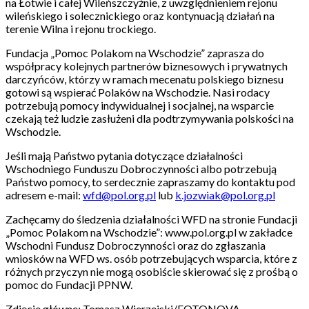
na Łotwie i całej Wileńszczyźnie, z uwzględnieniem rejonu
wileńskiego i solecznickiego oraz kontynuacją działań na
terenie Wilna i rejonu trockiego.
Fundacja „Pomoc Polakom na Wschodzie” zaprasza do
współpracy kolejnych partnerów biznesowych i prywatnych
darczyńców, którzy w ramach mecenatu polskiego biznesu
gotowi są wspierać Polaków na Wschodzie. Nasi rodacy
potrzebują pomocy indywidualnej i socjalnej, na wsparcie
czekają też ludzie zasłużeni dla podtrzymywania polskości na
Wschodzie.
Jeśli mają Państwo pytania dotyczące działalności
Wschodniego Funduszu Dobroczynności albo potrzebują
Państwo pomocy, to serdecznie zapraszamy do kontaktu pod
adresem e-mail:
wfd@pol.org.pl
lub
k.jozwiak@pol.org.pl
Zachęcamy do śledzenia działalności WFD na stronie Fundacji
„Pomoc Polakom na Wschodzie”: www.pol.org.pl w zakładce
Wschodni Fundusz Dobroczynności oraz do zgłaszania
wniosków na WFD ws. osób potrzebujących wsparcia, które z
różnych przyczyn nie mogą osobiście skierować się z prośbą o
pomoc do Fundacji PPNW.
Zdjęcie główne:
Tomasz Wierzejski/FOTONOVA