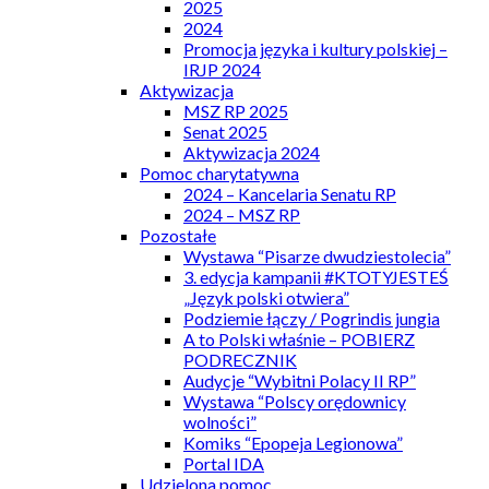
2025
2024
Promocja języka i kultury polskiej –
IRJP 2024
Aktywizacja
MSZ RP 2025
Senat 2025
Aktywizacja 2024
Pomoc charytatywna
2024 – Kancelaria Senatu RP
2024 – MSZ RP
Pozostałe
Wystawa “Pisarze dwudziestolecia”
3. edycja kampanii #KTOTYJESTEŚ
„Język polski otwiera”
Podziemie łączy / Pogrindis jungia
A to Polski właśnie – POBIERZ
PODRECZNIK
Audycje “Wybitni Polacy II RP”
Wystawa “Polscy orędownicy
wolności”
Komiks “Epopeja Legionowa”
Portal IDA
Udzielona pomoc