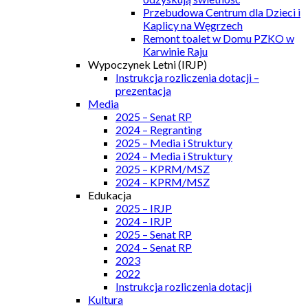
Przebudowa Centrum dla Dzieci i
Kaplicy na Węgrzech
Remont toalet w Domu PZKO w
Karwinie Raju
Wypoczynek Letni (IRJP)
Instrukcja rozliczenia dotacji –
prezentacja
Media
2025 – Senat RP
2024 – Regranting
2025 – Media i Struktury
2024 – Media i Struktury
2025 – KPRM/MSZ
2024 – KPRM/MSZ
Edukacja
2025 – IRJP
2024 – IRJP
2025 – Senat RP
2024 – Senat RP
2023
2022
Instrukcja rozliczenia dotacji
Kultura