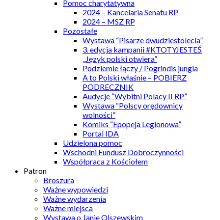
Pomoc charytatywna
2024 – Kancelaria Senatu RP
2024 – MSZ RP
Pozostałe
Wystawa “Pisarze dwudziestolecia”
3. edycja kampanii #KTOTYJESTEŚ
„Język polski otwiera”
Podziemie łączy / Pogrindis jungia
A to Polski właśnie – POBIERZ
PODRECZNIK
Audycje “Wybitni Polacy II RP”
Wystawa “Polscy orędownicy
wolności”
Komiks “Epopeja Legionowa”
Portal IDA
Udzielona pomoc
Wschodni Fundusz Dobroczynności
Współpraca z Kościołem
Patron
Broszura
Ważne wypowiedzi
Ważne wydarzenia
Ważne miejsca
Wystawa o Janie Olszewskim