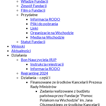
Władze Fundacji
Zespół Fundacji
Film o Fundacji
Przydatne
Informacja RODO
Pliki do pobrania
Linki
Organizacje na Wschodzie
Media na Wschodzie
Statut Fundacji
Wnioski
Aktualności
Działania
Bon Nauczyciela IRJP
Instrukcja rejestracji
Informacja RODO
Regranting 2024
Działania – część I
Finansowane ze środków Kancelarii Prezesa
Rady Ministrów
Zadania realizowane z budżetu
państwa przez Fundacje “Pomoc
Polakom na Wschodzie” im. Jana
Olszewskiego ze środków Kancelarii