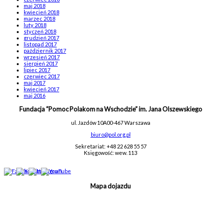
maj 2018
kwiecień 2018
marzec 2018
luty 2018
styczeń 2018
grudzień 2017
listopad 2017
październik 2017
wrzesień 2017
sierpień 2017
lipiec 2017
czerwiec 2017
maj 2017
kwiecień 2017
maj 2016
Fundacja “Pomoc Polakom na Wschodzie” im. Jana Olszewskiego
ul. Jazdów 10A
00-467 Warszawa
biuro@pol.org.pl
Sekretariat: +48 22 628 55 57
Księgowość: wew. 113
Mapa dojazdu