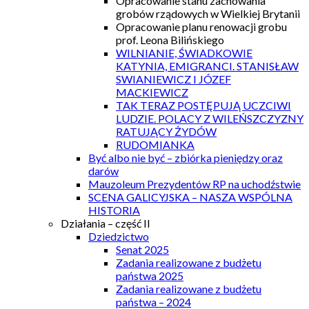
Opracowanie stanu zachowania
grobów rządowych w Wielkiej Brytanii
Opracowanie planu renowacji grobu
prof. Leona Bilińskiego
WILNIANIE, ŚWIADKOWIE
KATYNIA, EMIGRANCI. STANISŁAW
SWIANIEWICZ I JÓZEF
MACKIEWICZ
TAK TERAZ POSTĘPUJĄ UCZCIWI
LUDZIE. POLACY Z WILEŃSZCZYZNY
RATUJĄCY ŻYDÓW
RUDOMIANKA
Być albo nie być – zbiórka pieniędzy oraz
darów
Mauzoleum Prezydentów RP na uchodźstwie
SCENA GALICYJSKA – NASZA WSPÓLNA
HISTORIA
Działania – część II
Dziedzictwo
Senat 2025
Zadania realizowane z budżetu
państwa 2025
Zadania realizowane z budżetu
państwa – 2024