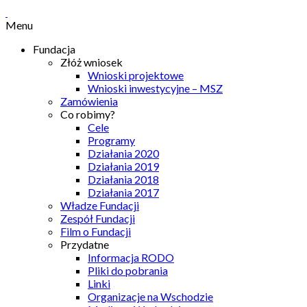
Menu
Fundacja
Złóż wniosek
Wnioski projektowe
Wnioski inwestycyjne – MSZ
Zamówienia
Co robimy?
Cele
Programy
Działania 2020
Działania 2019
Działania 2018
Działania 2017
Władze Fundacji
Zespół Fundacji
Film o Fundacji
Przydatne
Informacja RODO
Pliki do pobrania
Linki
Organizacje na Wschodzie