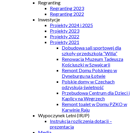
Regranting
Regranting 2023
Regranting 2022
Inwestycje
Projekty 2024 i 2025
Projekty 2023
Projekty 2022
Projekty 2021
Dobudowa sali sportowej dla
szkoły-przedszkola “Wilia”
Renowacja Muzeum Tadeusza
Kościuszki w Szwajcarii
Remont Domu Polskiego w
Dyneburgu na Łotwie
Polskie domy w Czechach
odzyskują świetność
Przebudowa Centrum dla Dzieci i
Kaplicy na Węgrzech
Remont toalet w Domu PZKO w
Karwinie Raju
Wypoczynek Letni (IRJP)
Instrukcja rozliczenia dotacji –
prezentacja
Media