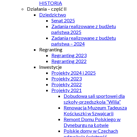
HISTORIA
Działania – część II
Dziedzictwo
Senat 2025
Zadania realizowane z budżetu
państwa 2025
Zadania realizowane z budżetu
państwa – 2024
Regranting
Regranting 2023
Regranting 2022
Inwestycje
Projekty 2024 i 2025
Projekty 2023
Projekty 2022
Projekty 2021
Dobudowa sali sportowej dla
szkoły-przedszkola “Wilia”
Renowacja Muzeum Tadeusza
Kościuszki w Szwajcarii
Remont Domu Polskiego w
Dyneburgu na Łotwie
Polskie domy w Czechach
odzyskują świetność