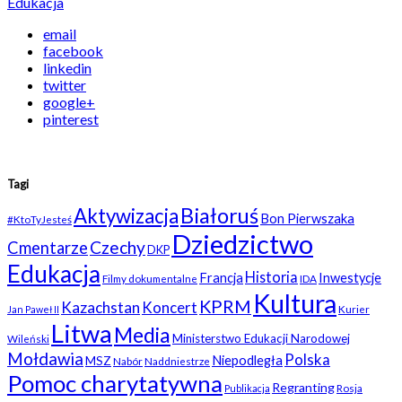
Edukacja
email
facebook
linkedin
twitter
google+
pinterest
Tagi
Białoruś
Aktywizacja
Bon Pierwszaka
#KtoTyJesteś
Dziedzictwo
Czechy
Cmentarze
DKP
Edukacja
Historia
Francja
Inwestycje
Filmy dokumentalne
IDA
Kultura
KPRM
Kazachstan
Koncert
Kurier
Jan Paweł II
Litwa
Media
Ministerstwo Edukacji Narodowej
Wileński
Mołdawia
Polska
Niepodległa
MSZ
Nabór
Naddniestrze
Pomoc charytatywna
Regranting
Rosja
Publikacja