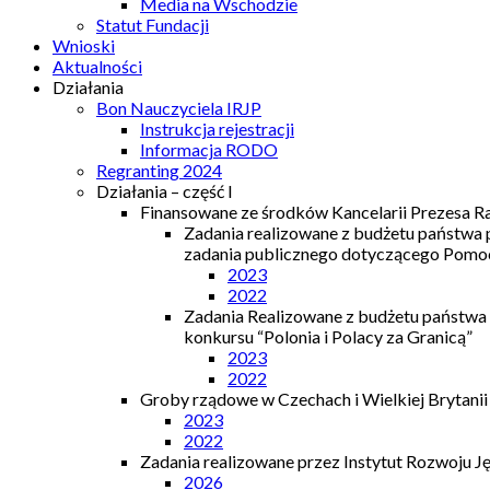
Media na Wschodzie
Statut Fundacji
Wnioski
Aktualności
Działania
Bon Nauczyciela IRJP
Instrukcja rejestracji
Informacja RODO
Regranting 2024
Działania – część I
Finansowane ze środków Kancelarii Prezesa R
Zadania realizowane z budżetu państwa
zadania publicznego dotyczącego Pomocy
2023
2022
Zadania Realizowane z budżetu państwa
konkursu “Polonia i Polacy za Granicą”
2023
2022
Groby rządowe w Czechach i Wielkiej Brytanii
2023
2022
Zadania realizowane przez Instytut Rozwoju J
2026