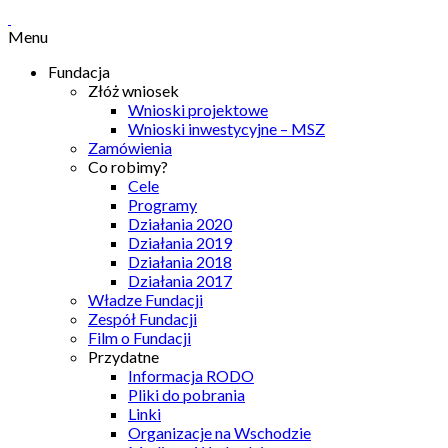
Menu
Fundacja
Złóż wniosek
Wnioski projektowe
Wnioski inwestycyjne – MSZ
Zamówienia
Co robimy?
Cele
Programy
Działania 2020
Działania 2019
Działania 2018
Działania 2017
Władze Fundacji
Zespół Fundacji
Film o Fundacji
Przydatne
Informacja RODO
Pliki do pobrania
Linki
Organizacje na Wschodzie