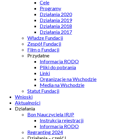
Cele
Programy
Działania 2020
Działania 2019
Działania 2018
Działania 2017
Władze Fundacji
Zespół Fundacji
Film o Fundacji
Przydatne
Informacja RODO
Pliki do pobrania
Linki
Organizacje na Wschodzie
Media na Wschodzie
Statut Fundacji
Wnioski
Aktualności
Działania
Bon Nauczyciela IRJP
Instrukcja rejestracji
Informacja RODO
Regranting 2024
Działania – część I