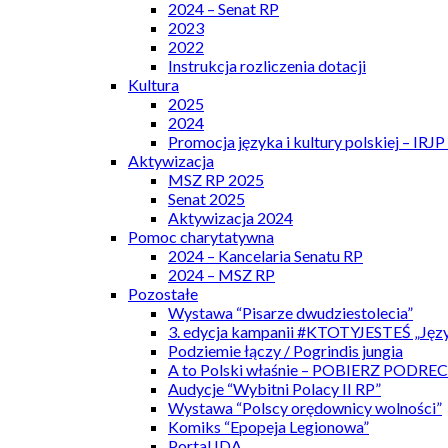
2024 – Senat RP
2023
2022
Instrukcja rozliczenia dotacji
Kultura
2025
2024
Promocja języka i kultury polskiej – IRJ
Aktywizacja
MSZ RP 2025
Senat 2025
Aktywizacja 2024
Pomoc charytatywna
2024 – Kancelaria Senatu RP
2024 – MSZ RP
Pozostałe
Wystawa “Pisarze dwudziestolecia”
3. edycja kampanii #KTOTYJESTEŚ „Języ
Podziemie łączy / Pogrindis jungia
A to Polski właśnie – POBIERZ PODRE
Audycje “Wybitni Polacy II RP”
Wystawa “Polscy orędownicy wolności”
Komiks “Epopeja Legionowa”
Portal IDA