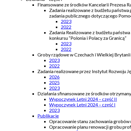
Finansowane ze środków Kancelarii Prezesa R
Zadania realizowane z budżetu państwa
zadania publicznego dotyczącego Pomocy
2023
2022
Zadania Realizowane z budżetu państwa
konkursu “Polonia i Polacy za Granicą”
2023
2022
Groby rządowe w Czechach i Wielkiej Brytanii
2023
2022
Zadania realizowane przez Instytut Rozwoju J
2026
2025
2023
Działania sfinansowane ze środków otrzymanyc
Wypoczynek Letni 2024 – część II
Wypoczynek Letni 2024 – część I
2023
Publikacje
Opracowanie stanu zachowania grobów r
Opracowanie planu renowacji grobu prof.