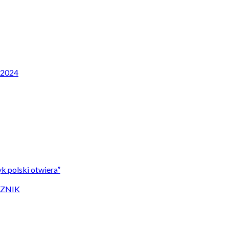
P 2024
k polski otwiera”
CZNIK