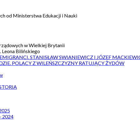
h od Ministerstwa Edukacji i Nauki
ządowych w Wielkiej Brytanii
 Leona Bilińskiego
 EMIGRANCI. STANISŁAW SWIANIEWICZ I JÓZEF MACKIEWI
DZIE. POLACY Z WILEŃSZCZYZNY RATUJĄCY ŻYDÓW
ów
STORIA
 2025
– 2024