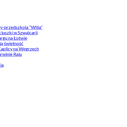
y-przedszkola “Wilia”
uszki w Szwajcarii
rgu na Łotwie
ą świetność
Kaplicy na Węgrzech
winie Raju
ja