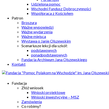
Udzielona pomoc
Wschodni Fundusz Dobroczynności
Współpraca z Kościołem
Patron
Broszura
Ważne wypowiedzi
Ważne wydarzenia
Ważne miejsca
Wystawa o Janie Olszewskim
Scenariusze lekcji dla szkół:
podstawowych
ponadpodstawowych
Fundacja Archiwum Jana Olszewskiego
Kontakt
Fundacja
Złóż wniosek
Wnioski projektowe
Wnioski inwestycyjne – MSZ
Zamówienia
Co robimy?