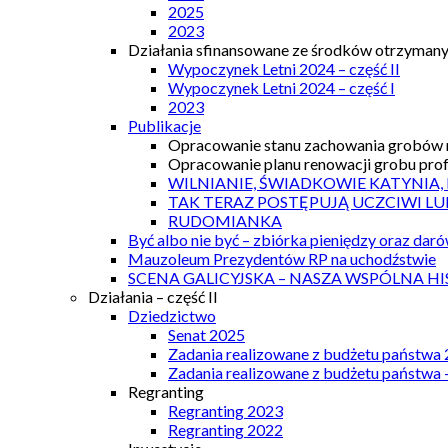
2025
2023
Działania sfinansowane ze środków otrzymanyc
Wypoczynek Letni 2024 – część II
Wypoczynek Letni 2024 – część I
2023
Publikacje
Opracowanie stanu zachowania grobów r
Opracowanie planu renowacji grobu prof.
WILNIANIE, ŚWIADKOWIE KATYNIA,
TAK TERAZ POSTĘPUJĄ UCZCIWI LU
RUDOMIANKA
Być albo nie być – zbiórka pieniędzy oraz dar
Mauzoleum Prezydentów RP na uchodźstwie
SCENA GALICYJSKA – NASZA WSPÓLNA HI
Działania – część II
Dziedzictwo
Senat 2025
Zadania realizowane z budżetu państwa
Zadania realizowane z budżetu państwa 
Regranting
Regranting 2023
Regranting 2022