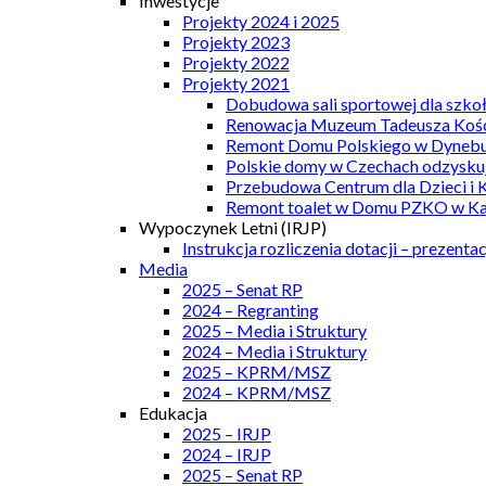
Inwestycje
Projekty 2024 i 2025
Projekty 2023
Projekty 2022
Projekty 2021
Dobudowa sali sportowej dla szkoł
Renowacja Muzeum Tadeusza Kości
Remont Domu Polskiego w Dynebu
Polskie domy w Czechach odzyskuj
Przebudowa Centrum dla Dzieci i 
Remont toalet w Domu PZKO w Kar
Wypoczynek Letni (IRJP)
Instrukcja rozliczenia dotacji – prezentac
Media
2025 – Senat RP
2024 – Regranting
2025 – Media i Struktury
2024 – Media i Struktury
2025 – KPRM/MSZ
2024 – KPRM/MSZ
Edukacja
2025 – IRJP
2024 – IRJP
2025 – Senat RP