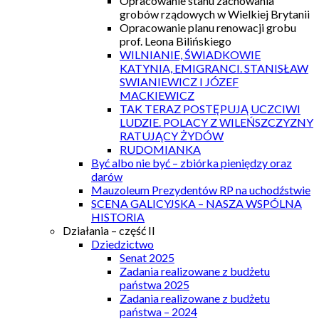
Opracowanie stanu zachowania
grobów rządowych w Wielkiej Brytanii
Opracowanie planu renowacji grobu
prof. Leona Bilińskiego
WILNIANIE, ŚWIADKOWIE
KATYNIA, EMIGRANCI. STANISŁAW
SWIANIEWICZ I JÓZEF
MACKIEWICZ
TAK TERAZ POSTĘPUJĄ UCZCIWI
LUDZIE. POLACY Z WILEŃSZCZYZNY
RATUJĄCY ŻYDÓW
RUDOMIANKA
Być albo nie być – zbiórka pieniędzy oraz
darów
Mauzoleum Prezydentów RP na uchodźstwie
SCENA GALICYJSKA – NASZA WSPÓLNA
HISTORIA
Działania – część II
Dziedzictwo
Senat 2025
Zadania realizowane z budżetu
państwa 2025
Zadania realizowane z budżetu
państwa – 2024