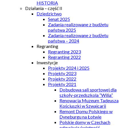
HISTORIA
Działania – część II
Dziedzictwo
Senat 2025
Zadania realizowane z budżetu
państwa 2025
Zadania realizowane z budżetu
państwa – 2024
Regranting
Regranting 2023
Regranting 2022
Inwestycje
Projekty 2024 i 2025
Projekty 2023
Projekty 2022
Projekty 2021
Dobudowa sali sportowej dla
szkoły-przedszkola “Wilia”
Renowacja Muzeum Tadeusza
Kościuszki w Szwajcarii
Remont Domu Polskiego w
Dyneburgu na Łotwie
Polskie domy w Czechach
odzyskują świetność