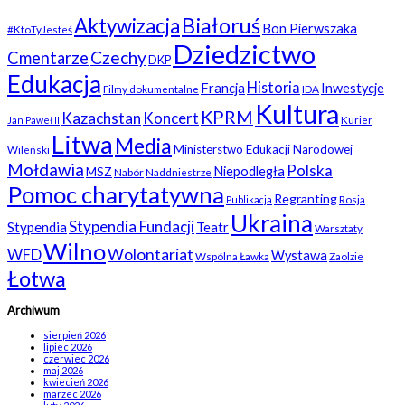
Białoruś
Aktywizacja
Bon Pierwszaka
#KtoTyJesteś
Dziedzictwo
Czechy
Cmentarze
DKP
Edukacja
Historia
Francja
Inwestycje
Filmy dokumentalne
IDA
Kultura
KPRM
Kazachstan
Koncert
Kurier
Jan Paweł II
Litwa
Media
Ministerstwo Edukacji Narodowej
Wileński
Mołdawia
Polska
Niepodległa
MSZ
Nabór
Naddniestrze
Pomoc charytatywna
Regranting
Rosja
Publikacja
Ukraina
Stypendia Fundacji
Stypendia
Teatr
Warsztaty
Wilno
WFD
Wolontariat
Wystawa
Wspólna Ławka
Zaolzie
Łotwa
Archiwum
sierpień 2026
lipiec 2026
czerwiec 2026
maj 2026
kwiecień 2026
marzec 2026