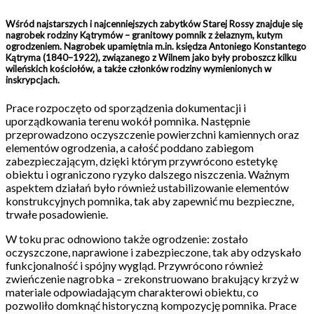
Wśród najstarszych i najcenniejszych zabytków Starej Rossy znajduje się
nagrobek rodziny Kątrymów – granitowy pomnik z żelaznym, kutym
ogrodzeniem. Nagrobek upamiętnia m.in. księdza Antoniego Konstantego
Kątryma (1840–1922), związanego z Wilnem jako były proboszcz kilku
wileńskich kościołów, a także członków rodziny wymienionych w
inskrypcjach.
Prace rozpoczęto od sporządzenia dokumentacji i
uporządkowania terenu wokół pomnika. Następnie
przeprowadzono oczyszczenie powierzchni kamiennych oraz
elementów ogrodzenia, a całość poddano zabiegom
zabezpieczającym, dzięki którym przywrócono estetykę
obiektu i ograniczono ryzyko dalszego niszczenia. Ważnym
aspektem działań było również ustabilizowanie elementów
konstrukcyjnych pomnika, tak aby zapewnić mu bezpieczne,
trwałe posadowienie.
W toku prac odnowiono także ogrodzenie: zostało
oczyszczone, naprawione i zabezpieczone, tak aby odzyskało
funkcjonalność i spójny wygląd. Przywrócono również
zwieńczenie nagrobka – zrekonstruowano brakujący krzyż w
materiale odpowiadającym charakterowi obiektu, co
pozwoliło domknąć historyczną kompozycję pomnika. Prace