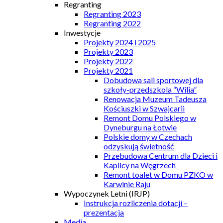
Regranting
Regranting 2023
Regranting 2022
Inwestycje
Projekty 2024 i 2025
Projekty 2023
Projekty 2022
Projekty 2021
Dobudowa sali sportowej dla
szkoły-przedszkola “Wilia”
Renowacja Muzeum Tadeusza
Kościuszki w Szwajcarii
Remont Domu Polskiego w
Dyneburgu na Łotwie
Polskie domy w Czechach
odzyskują świetność
Przebudowa Centrum dla Dzieci i
Kaplicy na Węgrzech
Remont toalet w Domu PZKO w
Karwinie Raju
Wypoczynek Letni (IRJP)
Instrukcja rozliczenia dotacji –
prezentacja
Media