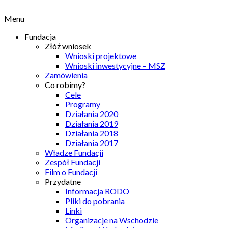
Menu
Fundacja
Złóż wniosek
Wnioski projektowe
Wnioski inwestycyjne – MSZ
Zamówienia
Co robimy?
Cele
Programy
Działania 2020
Działania 2019
Działania 2018
Działania 2017
Władze Fundacji
Zespół Fundacji
Film o Fundacji
Przydatne
Informacja RODO
Pliki do pobrania
Linki
Organizacje na Wschodzie