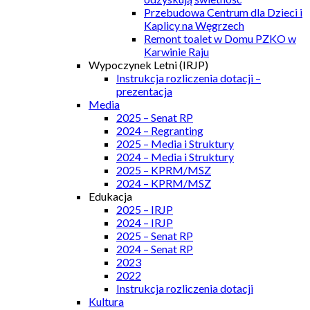
Przebudowa Centrum dla Dzieci i
Kaplicy na Węgrzech
Remont toalet w Domu PZKO w
Karwinie Raju
Wypoczynek Letni (IRJP)
Instrukcja rozliczenia dotacji –
prezentacja
Media
2025 – Senat RP
2024 – Regranting
2025 – Media i Struktury
2024 – Media i Struktury
2025 – KPRM/MSZ
2024 – KPRM/MSZ
Edukacja
2025 – IRJP
2024 – IRJP
2025 – Senat RP
2024 – Senat RP
2023
2022
Instrukcja rozliczenia dotacji
Kultura