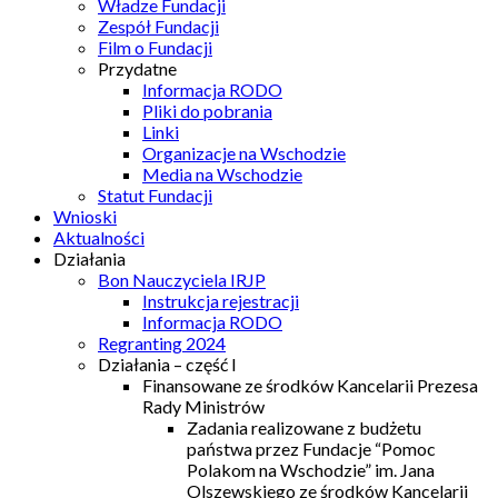
Władze Fundacji
Zespół Fundacji
Film o Fundacji
Przydatne
Informacja RODO
Pliki do pobrania
Linki
Organizacje na Wschodzie
Media na Wschodzie
Statut Fundacji
Wnioski
Aktualności
Działania
Bon Nauczyciela IRJP
Instrukcja rejestracji
Informacja RODO
Regranting 2024
Działania – część I
Finansowane ze środków Kancelarii Prezesa
Rady Ministrów
Zadania realizowane z budżetu
państwa przez Fundacje “Pomoc
Polakom na Wschodzie” im. Jana
Olszewskiego ze środków Kancelarii