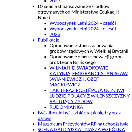
2023
Działania sfinansowane ze środków
otrzymanych od Ministerstwa Edukacji i
Nauki
Wypoczynek Letni 2024 – część II
Wypoczynek Letni 2024 – część I
2023
Publikacje
Opracowanie stanu zachowania
grobów rządowych w Wielkiej Brytanii
Opracowanie planu renowacji grobu
prof. Leona Bilińskiego
WILNIANIE, ŚWIADKOWIE
KATYNIA, EMIGRANCI. STANISŁAW
SWIANIEWICZ I JÓZEF
MACKIEWICZ
TAK TERAZ POSTĘPUJĄ UCZCIWI
LUDZIE. POLACY Z WILEŃSZCZYZNY
RATUJĄCY ŻYDÓW
RUDOMIANKA
Być albo nie być – zbiórka pieniędzy oraz
darów
Mauzoleum Prezydentów RP na uchodźstwie
SCENA GALICYJSKA – NASZA WSPÓLNA