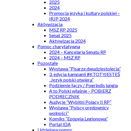
2025
2024
Promocja języka i kultury polskiej –
IRJP 2024
Aktywizacja
MSZ RP 2025
Senat 2025
Aktywizacja 2024
Pomoc charytatywna
2024 – Kancelaria Senatu RP
2024 – MSZ RP
Pozostałe
Wystawa “Pisarze dwudziestolecia”
3. edycja kampanii #KTOTYJESTEŚ
„Język polski otwiera”
Podziemie łączy / Pogrindis jungia
A to Polski właśnie – POBIERZ
PODRECZNIK
Audycje “Wybitni Polacy II RP”
Wystawa “Polscy orędownicy
wolności”
Komiks “Epopeja Legionowa”
Portal IDA
Udzielona pomoc