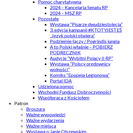
Pomoc charytatywna
2024 – Kancelaria Senatu RP
2024 – MSZ RP
Pozostałe
Wystawa “Pisarze dwudziestolecia”
3. edycja kampanii #KTOTYJESTEŚ
„Język polski otwiera”
Podziemie łączy / Pogrindis jungia
A to Polski właśnie – POBIERZ
PODRECZNIK
Audycje “Wybitni Polacy II RP”
Wystawa “Polscy orędownicy
wolności”
Komiks “Epopeja Legionowa”
Portal IDA
Udzielona pomoc
Wschodni Fundusz Dobroczynności
Współpraca z Kościołem
Patron
Broszura
Ważne wypowiedzi
Ważne wydarzenia
Ważne miejsca
Wystawa o Janie Olszewskim