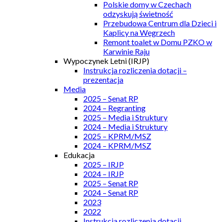
Polskie domy w Czechach
odzyskują świetność
Przebudowa Centrum dla Dzieci i
Kaplicy na Węgrzech
Remont toalet w Domu PZKO w
Karwinie Raju
Wypoczynek Letni (IRJP)
Instrukcja rozliczenia dotacji –
prezentacja
Media
2025 – Senat RP
2024 – Regranting
2025 – Media i Struktury
2024 – Media i Struktury
2025 – KPRM/MSZ
2024 – KPRM/MSZ
Edukacja
2025 – IRJP
2024 – IRJP
2025 – Senat RP
2024 – Senat RP
2023
2022
Instrukcja rozliczenia dotacji