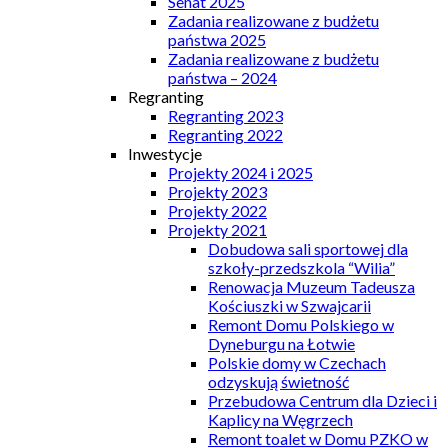
Senat 2025
Zadania realizowane z budżetu
państwa 2025
Zadania realizowane z budżetu
państwa – 2024
Regranting
Regranting 2023
Regranting 2022
Inwestycje
Projekty 2024 i 2025
Projekty 2023
Projekty 2022
Projekty 2021
Dobudowa sali sportowej dla
szkoły-przedszkola “Wilia”
Renowacja Muzeum Tadeusza
Kościuszki w Szwajcarii
Remont Domu Polskiego w
Dyneburgu na Łotwie
Polskie domy w Czechach
odzyskują świetność
Przebudowa Centrum dla Dzieci i
Kaplicy na Węgrzech
Remont toalet w Domu PZKO w