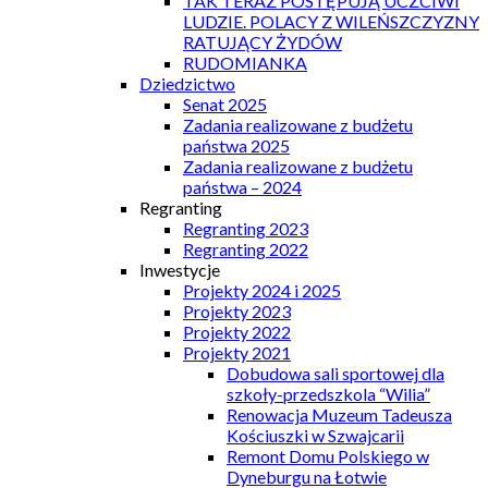
TAK TERAZ POSTĘPUJĄ UCZCIWI
LUDZIE. POLACY Z WILEŃSZCZYZNY
RATUJĄCY ŻYDÓW
RUDOMIANKA
Dziedzictwo
Senat 2025
Zadania realizowane z budżetu
państwa 2025
Zadania realizowane z budżetu
państwa – 2024
Regranting
Regranting 2023
Regranting 2022
Inwestycje
Projekty 2024 i 2025
Projekty 2023
Projekty 2022
Projekty 2021
Dobudowa sali sportowej dla
szkoły-przedszkola “Wilia”
Renowacja Muzeum Tadeusza
Kościuszki w Szwajcarii
Remont Domu Polskiego w
Dyneburgu na Łotwie