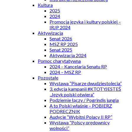
Kultura
2025
2024
Promocja języka i kultury polskiej –
IRJP 2024
Aktywizacja
Senat 2026
MSZ RP 2025
Senat 2025
Aktywizacja 2024
Pomoc charytatywna
2024 – Kancelaria Senatu RP
2024 – MSZ RP
Pozostałe
Wystawa “Pisarze dwudziestolecia”
3. edycja kampanii #KTOTYJESTEŚ
„Język polski otwiera”
Podziemie łączy / Pogrindis jungia
A to Polski właśnie – POBIERZ
PODRECZNIK
Audycje “Wybitni Polacy II RP”
Wystawa “Polscy orędownicy
wolności”