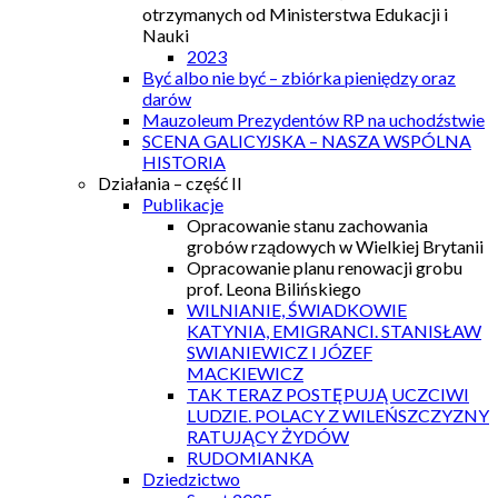
otrzymanych od Ministerstwa Edukacji i
Nauki
2023
Być albo nie być – zbiórka pieniędzy oraz
darów
Mauzoleum Prezydentów RP na uchodźstwie
SCENA GALICYJSKA – NASZA WSPÓLNA
HISTORIA
Działania – część II
Publikacje
Opracowanie stanu zachowania
grobów rządowych w Wielkiej Brytanii
Opracowanie planu renowacji grobu
prof. Leona Bilińskiego
WILNIANIE, ŚWIADKOWIE
KATYNIA, EMIGRANCI. STANISŁAW
SWIANIEWICZ I JÓZEF
MACKIEWICZ
TAK TERAZ POSTĘPUJĄ UCZCIWI
LUDZIE. POLACY Z WILEŃSZCZYZNY
RATUJĄCY ŻYDÓW
RUDOMIANKA
Dziedzictwo