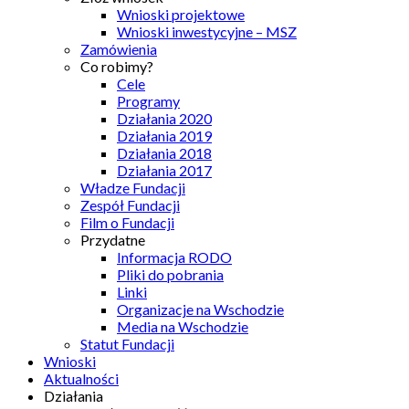
Wnioski projektowe
Wnioski inwestycyjne – MSZ
Zamówienia
Co robimy?
Cele
Programy
Działania 2020
Działania 2019
Działania 2018
Działania 2017
Władze Fundacji
Zespół Fundacji
Film o Fundacji
Przydatne
Informacja RODO
Pliki do pobrania
Linki
Organizacje na Wschodzie
Media na Wschodzie
Statut Fundacji
Wnioski
Aktualności
Działania