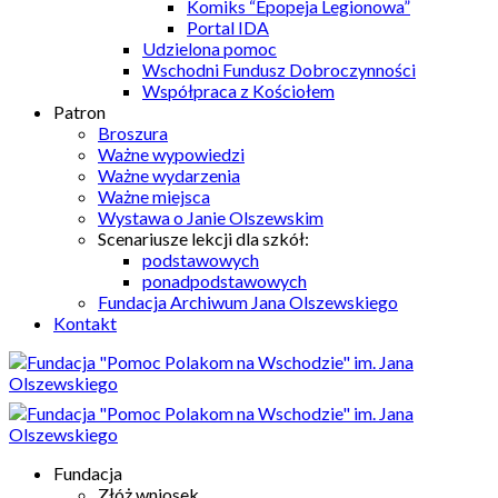
Komiks “Epopeja Legionowa”
Portal IDA
Udzielona pomoc
Wschodni Fundusz Dobroczynności
Współpraca z Kościołem
Patron
Broszura
Ważne wypowiedzi
Ważne wydarzenia
Ważne miejsca
Wystawa o Janie Olszewskim
Scenariusze lekcji dla szkół:
podstawowych
ponadpodstawowych
Fundacja Archiwum Jana Olszewskiego
Kontakt
Fundacja
Złóż wniosek