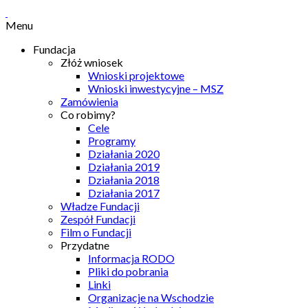
Menu
Fundacja
Złóż wniosek
Wnioski projektowe
Wnioski inwestycyjne – MSZ
Zamówienia
Co robimy?
Cele
Programy
Działania 2020
Działania 2019
Działania 2018
Działania 2017
Władze Fundacji
Zespół Fundacji
Film o Fundacji
Przydatne
Informacja RODO
Pliki do pobrania
Linki
Organizacje na Wschodzie