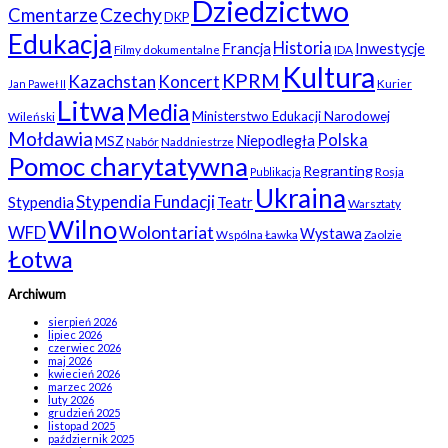
Dziedzictwo
Czechy
Cmentarze
DKP
Edukacja
Historia
Francja
Inwestycje
Filmy dokumentalne
IDA
Kultura
KPRM
Kazachstan
Koncert
Kurier
Jan Paweł II
Litwa
Media
Ministerstwo Edukacji Narodowej
Wileński
Mołdawia
Polska
Niepodległa
MSZ
Nabór
Naddniestrze
Pomoc charytatywna
Regranting
Rosja
Publikacja
Ukraina
Stypendia Fundacji
Stypendia
Teatr
Warsztaty
Wilno
WFD
Wolontariat
Wystawa
Wspólna Ławka
Zaolzie
Łotwa
Archiwum
sierpień 2026
lipiec 2026
czerwiec 2026
maj 2026
kwiecień 2026
marzec 2026
luty 2026
grudzień 2025
listopad 2025
październik 2025