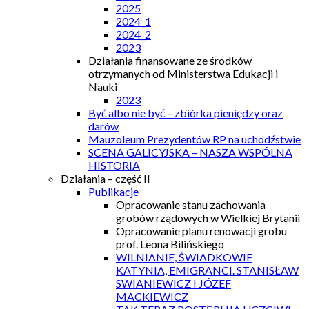
2025
2024_1
2024_2
2023
Działania finansowane ze środków
otrzymanych od Ministerstwa Edukacji i
Nauki
2023
Być albo nie być – zbiórka pieniędzy oraz
darów
Mauzoleum Prezydentów RP na uchodźstwie
SCENA GALICYJSKA – NASZA WSPÓLNA
HISTORIA
Działania – część II
Publikacje
Opracowanie stanu zachowania
grobów rządowych w Wielkiej Brytanii
Opracowanie planu renowacji grobu
prof. Leona Bilińskiego
WILNIANIE, ŚWIADKOWIE
KATYNIA, EMIGRANCI. STANISŁAW
SWIANIEWICZ I JÓZEF
MACKIEWICZ