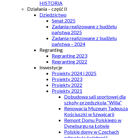
HISTORIA
Działania – część II
Dziedzictwo
Senat 2025
Zadania realizowane z budżetu
państwa 2025
Zadania realizowane z budżetu
państwa – 2024
Regranting
Regranting 2023
Regranting 2022
Inwestycje
Projekty 2024 i 2025
Projekty 2023
Projekty 2022
Projekty 2021
Dobudowa sali sportowej dla
szkoły-przedszkola “Wilia”
Renowacja Muzeum Tadeusza
Kościuszki w Szwajcarii
Remont Domu Polskiego w
Dyneburgu na Łotwie
Polskie domy w Czechach
odzyskują świetność