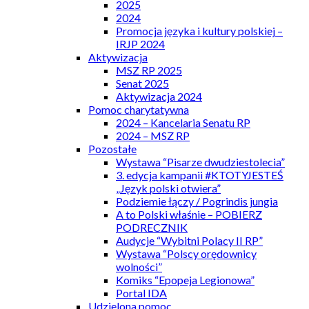
2025
2024
Promocja języka i kultury polskiej –
IRJP 2024
Aktywizacja
MSZ RP 2025
Senat 2025
Aktywizacja 2024
Pomoc charytatywna
2024 – Kancelaria Senatu RP
2024 – MSZ RP
Pozostałe
Wystawa “Pisarze dwudziestolecia”
3. edycja kampanii #KTOTYJESTEŚ
„Język polski otwiera”
Podziemie łączy / Pogrindis jungia
A to Polski właśnie – POBIERZ
PODRECZNIK
Audycje “Wybitni Polacy II RP”
Wystawa “Polscy orędownicy
wolności”
Komiks “Epopeja Legionowa”
Portal IDA
Udzielona pomoc