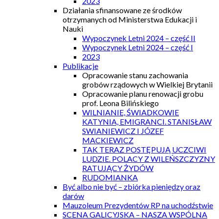
2023
Działania sfinansowane ze środków
otrzymanych od Ministerstwa Edukacji i
Nauki
Wypoczynek Letni 2024 – część II
Wypoczynek Letni 2024 – część I
2023
Publikacje
Opracowanie stanu zachowania
grobów rządowych w Wielkiej Brytanii
Opracowanie planu renowacji grobu
prof. Leona Bilińskiego
WILNIANIE, ŚWIADKOWIE
KATYNIA, EMIGRANCI. STANISŁAW
SWIANIEWICZ I JÓZEF
MACKIEWICZ
TAK TERAZ POSTĘPUJĄ UCZCIWI
LUDZIE. POLACY Z WILEŃSZCZYZNY
RATUJĄCY ŻYDÓW
RUDOMIANKA
Być albo nie być – zbiórka pieniędzy oraz
darów
Mauzoleum Prezydentów RP na uchodźstwie
SCENA GALICYJSKA – NASZA WSPÓLNA