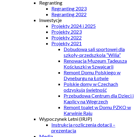
Regranting
Regranting 2023
Regranting 2022
Inwestycje
Projekty 2024 i 2025
Projekty 2023
Projekty 2022
Projekty 2021
Dobudowa sali sportowej dla
szkoły-przedszkola “Wilia”
Renowacja Muzeum Tadeusza
Kościuszki w Szwajcarii
Remont Domu Polskiego w
Dyneburgu na Łotwie
Polskie domy w Czechach
odzyskują świetność
Przebudowa Centrum dla Dzieci i
Kaplicy na Węgrzech
Remont toalet w Domu PZKO w
Karwinie Raju
Wypoczynek Letni (IRJP)
Instrukcja rozliczenia dotacji –
prezentacja
Media