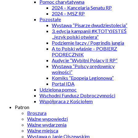
Pomoc charytatywna
2024 – Kancelaria Senatu RP
2024 – MSZ RP
Pozostałe
Wystawa “Pisarze dwudziestolecia”
3. edycja kampanii #KTOTYJESTEŚ
„Język polski otwiera”
Podziemie łączy / Pogrindis jungia
A to Polski właśnie – POBIERZ
PODRECZNIK
Audycje “Wybitni Polacy II RP”
Wystawa “Polscy orędownicy
wolności”
Komiks “Epopeja Legionowa”
Portal IDA
Udzielona pomoc
Wschodni Fundusz Dobroczynności
Współpraca z Kościołem
Patron
Broszura
Ważne wypowiedzi
Ważne wydarzenia
Ważne miejsca
Wystawa o Janie Olszewskim