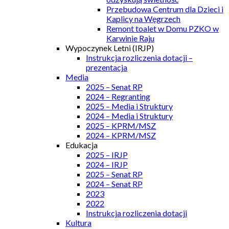
Przebudowa Centrum dla Dzieci i
Kaplicy na Węgrzech
Remont toalet w Domu PZKO w
Karwinie Raju
Wypoczynek Letni (IRJP)
Instrukcja rozliczenia dotacji –
prezentacja
Media
2025 – Senat RP
2024 – Regranting
2025 – Media i Struktury
2024 – Media i Struktury
2025 – KPRM/MSZ
2024 – KPRM/MSZ
Edukacja
2025 – IRJP
2024 – IRJP
2025 – Senat RP
2024 – Senat RP
2023
2022
Instrukcja rozliczenia dotacji
Kultura