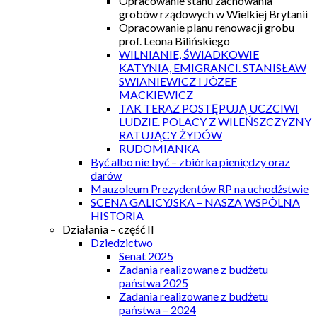
Opracowanie stanu zachowania
grobów rządowych w Wielkiej Brytanii
Opracowanie planu renowacji grobu
prof. Leona Bilińskiego
WILNIANIE, ŚWIADKOWIE
KATYNIA, EMIGRANCI. STANISŁAW
SWIANIEWICZ I JÓZEF
MACKIEWICZ
TAK TERAZ POSTĘPUJĄ UCZCIWI
LUDZIE. POLACY Z WILEŃSZCZYZNY
RATUJĄCY ŻYDÓW
RUDOMIANKA
Być albo nie być – zbiórka pieniędzy oraz
darów
Mauzoleum Prezydentów RP na uchodźstwie
SCENA GALICYJSKA – NASZA WSPÓLNA
HISTORIA
Działania – część II
Dziedzictwo
Senat 2025
Zadania realizowane z budżetu
państwa 2025
Zadania realizowane z budżetu
państwa – 2024