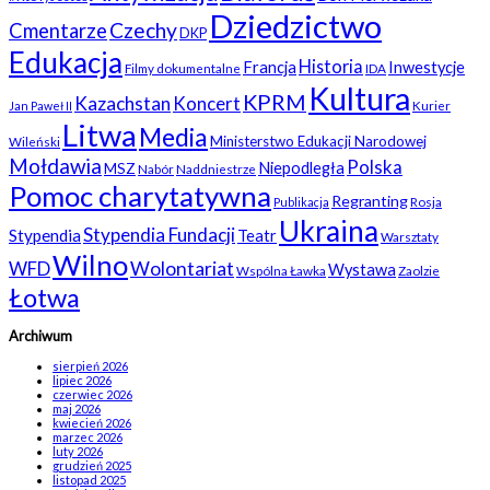
Dziedzictwo
Czechy
Cmentarze
DKP
Edukacja
Historia
Francja
Inwestycje
Filmy dokumentalne
IDA
Kultura
KPRM
Kazachstan
Koncert
Kurier
Jan Paweł II
Litwa
Media
Ministerstwo Edukacji Narodowej
Wileński
Mołdawia
Polska
Niepodległa
MSZ
Nabór
Naddniestrze
Pomoc charytatywna
Regranting
Rosja
Publikacja
Ukraina
Stypendia Fundacji
Stypendia
Teatr
Warsztaty
Wilno
WFD
Wolontariat
Wystawa
Wspólna Ławka
Zaolzie
Łotwa
Archiwum
sierpień 2026
lipiec 2026
czerwiec 2026
maj 2026
kwiecień 2026
marzec 2026
luty 2026
grudzień 2025
listopad 2025