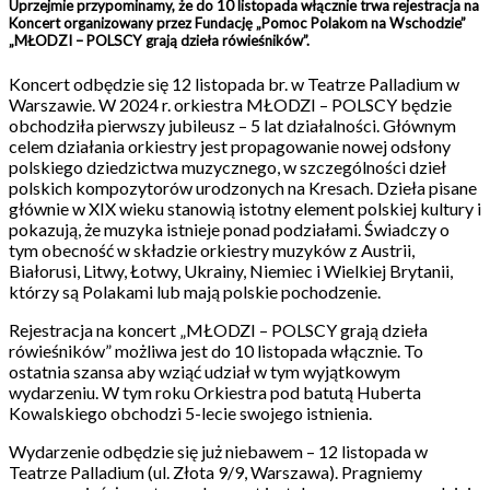
Uprzejmie przypominamy, że do 10 listopada włącznie trwa rejestracja na
Koncert organizowany przez Fundację „Pomoc Polakom na Wschodzie”
„MŁODZI – POLSCY grają dzieła rówieśników”.
Koncert odbędzie się 12 listopada br. w Teatrze Palladium w
Warszawie. W 2024 r. orkiestra MŁODZI – POLSCY będzie
obchodziła pierwszy jubileusz – 5 lat działalności. Głównym
celem działania orkiestry jest propagowanie nowej odsłony
polskiego dziedzictwa muzycznego, w szczególności dzieł
polskich kompozytorów urodzonych na Kresach. Dzieła pisane
głównie w XIX wieku stanowią istotny element polskiej kultury i
pokazują, że muzyka istnieje ponad podziałami. Świadczy o
tym obecność w składzie orkiestry muzyków z Austrii,
Białorusi, Litwy, Łotwy, Ukrainy, Niemiec i Wielkiej Brytanii,
którzy są Polakami lub mają polskie pochodzenie.
Rejestracja na koncert „MŁODZI – POLSCY grają dzieła
rówieśników” możliwa jest do 10 listopada włącznie. To
ostatnia szansa aby wziąć udział w tym wyjątkowym
wydarzeniu. W tym roku Orkiestra pod batutą Huberta
Kowalskiego obchodzi 5-lecie swojego istnienia.
Wydarzenie odbędzie się już niebawem – 12 listopada w
Teatrze Palladium (ul. Złota 9/9, Warszawa). Pragniemy