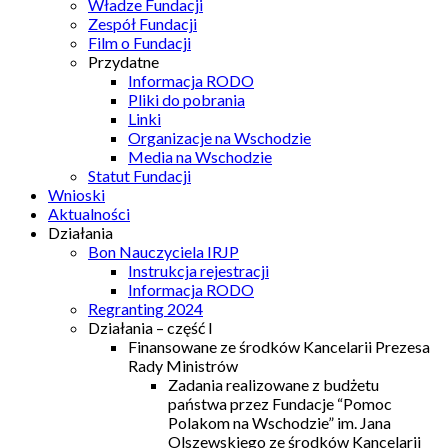
Władze Fundacji
Zespół Fundacji
Film o Fundacji
Przydatne
Informacja RODO
Pliki do pobrania
Linki
Organizacje na Wschodzie
Media na Wschodzie
Statut Fundacji
Wnioski
Aktualności
Działania
Bon Nauczyciela IRJP
Instrukcja rejestracji
Informacja RODO
Regranting 2024
Działania – część I
Finansowane ze środków Kancelarii Prezesa
Rady Ministrów
Zadania realizowane z budżetu
państwa przez Fundacje “Pomoc
Polakom na Wschodzie” im. Jana
Olszewskiego ze środków Kancelarii