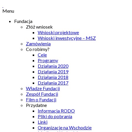
Menu
Fundacja
Złóż wniosek
Wnioski projektowe
Wnioski inwestycyjne – MSZ
Zamówienia
Co robimy?
Cele
Programy
Działania 2020
Działania 2019
Działania 2018
Działania 2017
Władze Fundacji
Zespół Fundacji
Film o Fundacji
Przydatne
Informacja RODO
Pliki do pobrania
Linki
Organizacje na Wschodzie