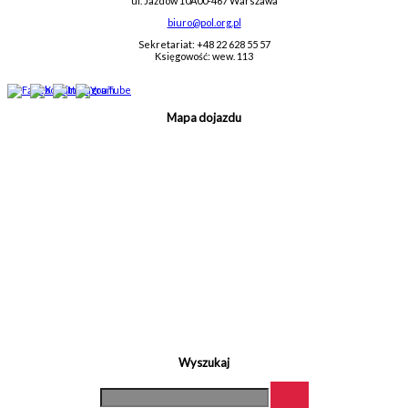
ul. Jazdów 10A
00-467 Warszawa
biuro@pol.org.pl
Sekretariat: +48 22 628 55 57
Księgowość: wew. 113
Mapa dojazdu
Wyszukaj