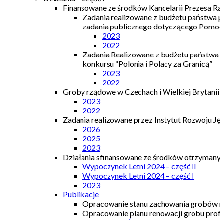
Finansowane ze środków Kancelarii Prezesa R
Zadania realizowane z budżetu państwa
zadania publicznego dotyczącego Pomocy
2023
2022
Zadania Realizowane z budżetu państwa
konkursu “Polonia i Polacy za Granicą”
2023
2022
Groby rządowe w Czechach i Wielkiej Brytanii
2023
2022
Zadania realizowane przez Instytut Rozwoju J
2026
2025
2023
Działania sfinansowane ze środków otrzymanyc
Wypoczynek Letni 2024 – część II
Wypoczynek Letni 2024 – część I
2023
Publikacje
Opracowanie stanu zachowania grobów r
Opracowanie planu renowacji grobu prof.