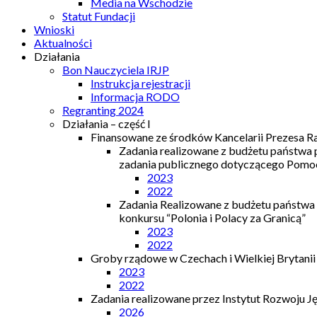
Media na Wschodzie
Statut Fundacji
Wnioski
Aktualności
Działania
Bon Nauczyciela IRJP
Instrukcja rejestracji
Informacja RODO
Regranting 2024
Działania – część I
Finansowane ze środków Kancelarii Prezesa R
Zadania realizowane z budżetu państwa
zadania publicznego dotyczącego Pomocy
2023
2022
Zadania Realizowane z budżetu państwa
konkursu “Polonia i Polacy za Granicą”
2023
2022
Groby rządowe w Czechach i Wielkiej Brytanii
2023
2022
Zadania realizowane przez Instytut Rozwoju J
2026