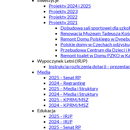
Inwestycje
Projekty 2024 i 2025
Projekty 2023
Projekty 2022
Projekty 2021
Dobudowa sali sportowej dla szkoł
Renowacja Muzeum Tadeusza Kości
Remont Domu Polskiego w Dynebu
Polskie domy w Czechach odzyskuj
Przebudowa Centrum dla Dzieci i 
Remont toalet w Domu PZKO w Kar
Wypoczynek Letni (IRJP)
Instrukcja rozliczenia dotacji – prezentac
Media
2025 – Senat RP
2024 – Regranting
2025 – Media i Struktury
2024 – Media i Struktury
2025 – KPRM/MSZ
2024 – KPRM/MSZ
Edukacja
2025 – IRJP
2024 – IRJP
2025 – Senat RP