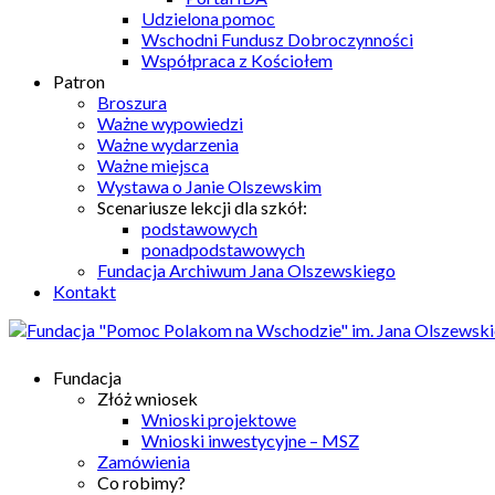
Udzielona pomoc
Wschodni Fundusz Dobroczynności
Współpraca z Kościołem
Patron
Broszura
Ważne wypowiedzi
Ważne wydarzenia
Ważne miejsca
Wystawa o Janie Olszewskim
Scenariusze lekcji dla szkół:
podstawowych
ponadpodstawowych
Fundacja Archiwum Jana Olszewskiego
Kontakt
Fundacja
Złóż wniosek
Wnioski projektowe
Wnioski inwestycyjne – MSZ
Zamówienia
Co robimy?