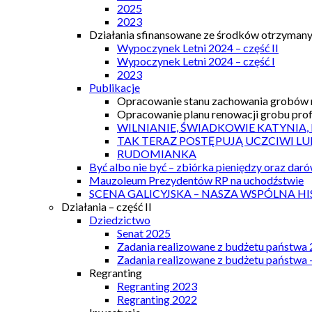
2025
2023
Działania sfinansowane ze środków otrzymanyc
Wypoczynek Letni 2024 – część II
Wypoczynek Letni 2024 – część I
2023
Publikacje
Opracowanie stanu zachowania grobów r
Opracowanie planu renowacji grobu prof.
WILNIANIE, ŚWIADKOWIE KATYNIA,
TAK TERAZ POSTĘPUJĄ UCZCIWI LU
RUDOMIANKA
Być albo nie być – zbiórka pieniędzy oraz dar
Mauzoleum Prezydentów RP na uchodźstwie
SCENA GALICYJSKA – NASZA WSPÓLNA HI
Działania – część II
Dziedzictwo
Senat 2025
Zadania realizowane z budżetu państwa
Zadania realizowane z budżetu państwa 
Regranting
Regranting 2023
Regranting 2022