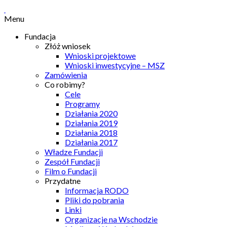
Menu
Fundacja
Złóż wniosek
Wnioski projektowe
Wnioski inwestycyjne – MSZ
Zamówienia
Co robimy?
Cele
Programy
Działania 2020
Działania 2019
Działania 2018
Działania 2017
Władze Fundacji
Zespół Fundacji
Film o Fundacji
Przydatne
Informacja RODO
Pliki do pobrania
Linki
Organizacje na Wschodzie