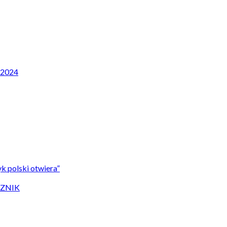
P 2024
k polski otwiera”
CZNIK