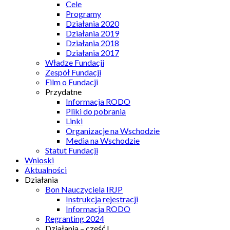
Cele
Programy
Działania 2020
Działania 2019
Działania 2018
Działania 2017
Władze Fundacji
Zespół Fundacji
Film o Fundacji
Przydatne
Informacja RODO
Pliki do pobrania
Linki
Organizacje na Wschodzie
Media na Wschodzie
Statut Fundacji
Wnioski
Aktualności
Działania
Bon Nauczyciela IRJP
Instrukcja rejestracji
Informacja RODO
Regranting 2024
Działania – część I