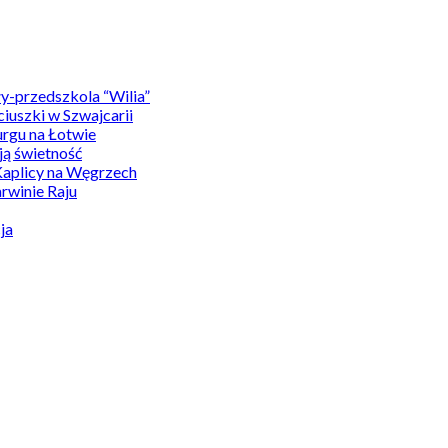
y-przedszkola “Wilia”
uszki w Szwajcarii
rgu na Łotwie
ą świetność
Kaplicy na Węgrzech
winie Raju
ja