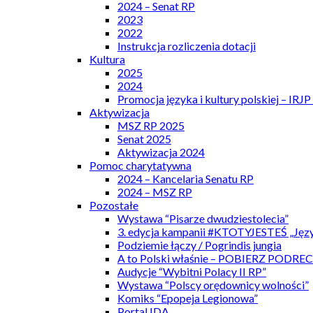
2024 – Senat RP
2023
2022
Instrukcja rozliczenia dotacji
Kultura
2025
2024
Promocja języka i kultury polskiej – IRJ
Aktywizacja
MSZ RP 2025
Senat 2025
Aktywizacja 2024
Pomoc charytatywna
2024 – Kancelaria Senatu RP
2024 – MSZ RP
Pozostałe
Wystawa “Pisarze dwudziestolecia”
3. edycja kampanii #KTOTYJESTEŚ „Języ
Podziemie łączy / Pogrindis jungia
A to Polski właśnie – POBIERZ PODRE
Audycje “Wybitni Polacy II RP”
Wystawa “Polscy orędownicy wolności”
Komiks “Epopeja Legionowa”
Portal IDA