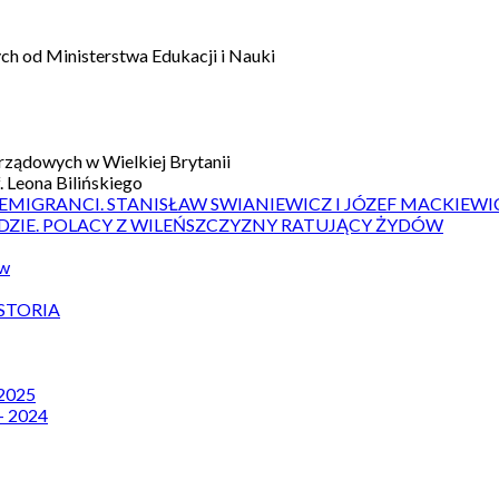
h od Ministerstwa Edukacji i Nauki
ządowych w Wielkiej Brytanii
 Leona Bilińskiego
 EMIGRANCI. STANISŁAW SWIANIEWICZ I JÓZEF MACKIEWI
DZIE. POLACY Z WILEŃSZCZYZNY RATUJĄCY ŻYDÓW
ów
STORIA
 2025
– 2024