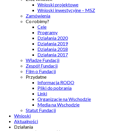
Wnioski projektowe
Wnioski inwestycyjne – MSZ
Zamówienia
Co robimy?
Cele
Programy
Działania 2020
Działania 2019
Działania 2018
Działania 2017
Władze Fundacji
Zespół Fundacji
Film o Fundacji
Przydatne
Informacja RODO
Pliki do pobrania
Linki
Organizacje na Wschodzie
Media na Wschodzie
Statut Fundacji
Wnioski
Aktualności
Działania