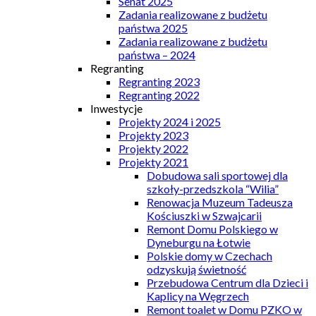
Senat 2025
Zadania realizowane z budżetu
państwa 2025
Zadania realizowane z budżetu
państwa – 2024
Regranting
Regranting 2023
Regranting 2022
Inwestycje
Projekty 2024 i 2025
Projekty 2023
Projekty 2022
Projekty 2021
Dobudowa sali sportowej dla
szkoły-przedszkola “Wilia”
Renowacja Muzeum Tadeusza
Kościuszki w Szwajcarii
Remont Domu Polskiego w
Dyneburgu na Łotwie
Polskie domy w Czechach
odzyskują świetność
Przebudowa Centrum dla Dzieci i
Kaplicy na Węgrzech
Remont toalet w Domu PZKO w