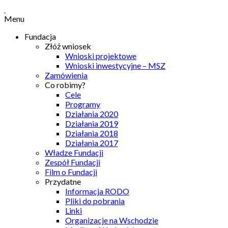
Menu
Fundacja
Złóż wniosek
Wnioski projektowe
Wnioski inwestycyjne – MSZ
Zamówienia
Co robimy?
Cele
Programy
Działania 2020
Działania 2019
Działania 2018
Działania 2017
Władze Fundacji
Zespół Fundacji
Film o Fundacji
Przydatne
Informacja RODO
Pliki do pobrania
Linki
Organizacje na Wschodzie