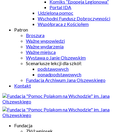
Komiks “Epopeja Legionowa”
Portal IDA
Udzielona pomoc
Wschodni Fundusz Dobroczynności
Współpraca z Kościołem
Patron
Broszura
Ważne wypowiedzi
Ważne wydarzenia
Ważne miejsca
Wystawa o Janie Olszewskim
Scenariusze lekcji dla szkół:
podstawowych
ponadpodstawowych
Fundacja Archiwum Jana Olszewskiego
Kontakt
Fundacja
Złóż wniosek