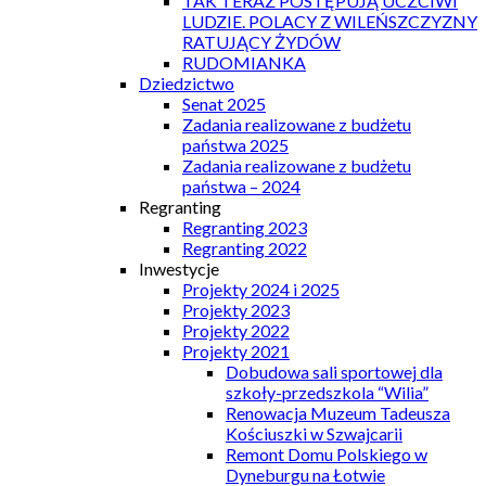
TAK TERAZ POSTĘPUJĄ UCZCIWI
LUDZIE. POLACY Z WILEŃSZCZYZNY
RATUJĄCY ŻYDÓW
RUDOMIANKA
Dziedzictwo
Senat 2025
Zadania realizowane z budżetu
państwa 2025
Zadania realizowane z budżetu
państwa – 2024
Regranting
Regranting 2023
Regranting 2022
Inwestycje
Projekty 2024 i 2025
Projekty 2023
Projekty 2022
Projekty 2021
Dobudowa sali sportowej dla
szkoły-przedszkola “Wilia”
Renowacja Muzeum Tadeusza
Kościuszki w Szwajcarii
Remont Domu Polskiego w
Dyneburgu na Łotwie