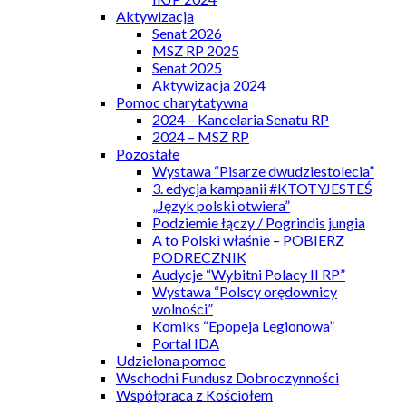
Aktywizacja
Senat 2026
MSZ RP 2025
Senat 2025
Aktywizacja 2024
Pomoc charytatywna
2024 – Kancelaria Senatu RP
2024 – MSZ RP
Pozostałe
Wystawa “Pisarze dwudziestolecia”
3. edycja kampanii #KTOTYJESTEŚ
„Język polski otwiera”
Podziemie łączy / Pogrindis jungia
A to Polski właśnie – POBIERZ
PODRECZNIK
Audycje “Wybitni Polacy II RP”
Wystawa “Polscy orędownicy
wolności”
Komiks “Epopeja Legionowa”
Portal IDA
Udzielona pomoc
Wschodni Fundusz Dobroczynności
Współpraca z Kościołem