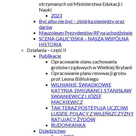
otrzymanych od Ministerstwa Edukacji i
Nauki
2023
Być albo nie być – zbiórka pieniędzy oraz
darów
Mauzoleum Prezydentów RP na uchodźstwie
SCENA GALICYJSKA – NASZA WSPÓLNA
HISTORIA
Działania – część II
Publikacje
Opracowanie stanu zachowania
grobów rządowych w Wielkiej Brytanii
Opracowanie planu renowacji grobu
prof. Leona Bilińskiego
WILNIANIE, ŚWIADKOWIE
KATYNIA, EMIGRANCI. STANISŁAW
SWIANIEWICZ I JÓZEF
MACKIEWICZ
TAK TERAZ POSTĘPUJĄ UCZCIWI
LUDZIE. POLACY Z WILEŃSZCZYZNY
RATUJĄCY ŻYDÓW
RUDOMIANKA
Dziedzictwo