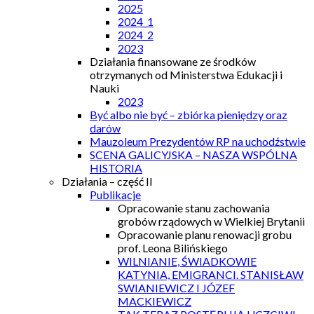
2025
2024_1
2024_2
2023
Działania finansowane ze środków
otrzymanych od Ministerstwa Edukacji i
Nauki
2023
Być albo nie być – zbiórka pieniędzy oraz
darów
Mauzoleum Prezydentów RP na uchodźstwie
SCENA GALICYJSKA – NASZA WSPÓLNA
HISTORIA
Działania – część II
Publikacje
Opracowanie stanu zachowania
grobów rządowych w Wielkiej Brytanii
Opracowanie planu renowacji grobu
prof. Leona Bilińskiego
WILNIANIE, ŚWIADKOWIE
KATYNIA, EMIGRANCI. STANISŁAW
SWIANIEWICZ I JÓZEF
MACKIEWICZ