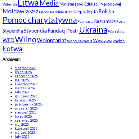
Litwa
Media
Ministerstwo Edukacji Narodowej
Wileński
Mołdawia
Polska
Niepodległa
MSZ
Nabór
Naddniestrze
Pomoc charytatywna
Regranting
Rosja
Publikacja
Ukraina
Stypendia Fundacji
Stypendia
Teatr
Warsztaty
Wilno
WFD
Wolontariat
Wystawa
Wspólna Ławka
Zaolzie
Łotwa
Archiwum
sierpień 2026
lipiec 2026
czerwiec 2026
maj 2026
kwiecień 2026
marzec 2026
luty 2026
grudzień 2025
listopad 2025
październik 2025
wrzesień 2025
sierpień 2025
lipiec 2025
czerwiec 2025
maj 2025
kwiecień 2025
marzec 2025
luty 2025