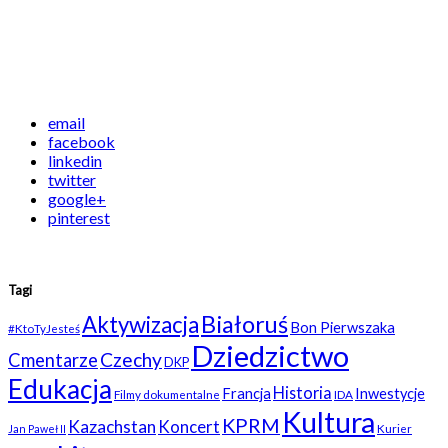
email
facebook
linkedin
twitter
google+
pinterest
Tagi
Białoruś
Aktywizacja
Bon Pierwszaka
#KtoTyJesteś
Dziedzictwo
Czechy
Cmentarze
DKP
Edukacja
Historia
Francja
Inwestycje
Filmy dokumentalne
IDA
Kultura
KPRM
Kazachstan
Koncert
Kurier
Jan Paweł II