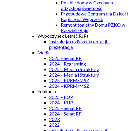
Polskie domy w Czechach
odzyskują świetność
Przebudowa Centrum dla Dzieci i
Kaplicy na Węgrzech
Remont toalet w Domu PZKO w
Karwinie Raju
Wypoczynek Letni (IRJP)
Instrukcja rozliczenia dotacji –
prezentacja
Media
2025 – Senat RP
2024 – Regranting
2025 – Media i Struktury
2024 – Media i Struktury
2025 – KPRM/MSZ
2024 – KPRM/MSZ
Edukacja
2025 – IRJP
2024 – IRJP
2025 – Senat RP
2024 – Senat RP
2023
2022
Instrukcja rozliczenia dotacji