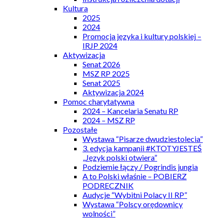
Kultura
2025
2024
Promocja języka i kultury polskiej –
IRJP 2024
Aktywizacja
Senat 2026
MSZ RP 2025
Senat 2025
Aktywizacja 2024
Pomoc charytatywna
2024 – Kancelaria Senatu RP
2024 – MSZ RP
Pozostałe
Wystawa “Pisarze dwudziestolecia”
3. edycja kampanii #KTOTYJESTEŚ
„Język polski otwiera”
Podziemie łączy / Pogrindis jungia
A to Polski właśnie – POBIERZ
PODRECZNIK
Audycje “Wybitni Polacy II RP”
Wystawa “Polscy orędownicy
wolności”