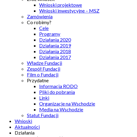
Wnioski projektowe
Wnioski inwestycyjne – MSZ
Zamówienia
Co robimy?
Cele
Programy
Działania 2020
Działania 2019
Działania 2018
Działania 2017
Władze Fundacji
Zespół Fundacji
Film o Fundacji
Przydatne
Informacja RODO
Pliki do pobrania
Linki
Organizacje na Wschodzie
Media na Wschodzie
Statut Fundacji
Wnioski
Aktualności
Działania