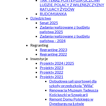
TAK TERAZ POSTĘPUJĄ UCZCIWI
LUDZIE. POLACY Z WILEŃSZCZYZNY
RATUJĄCY ŻYDÓW
RUDOMIANKA
Dziedzictwo
Senat 2025
Zadania realizowane z budżetu
państwa 2025
Zadania realizowane z budżetu
państwa – 2024
Regranting
Regranting 2023
Regranting 2022
Inwestycje
Projekty 2024 i 2025
Projekty 2023
Projekty 2022
Projekty 2021
Dobudowa sali sportowej dla
szkoły-przedszkola “Wilia”
Renowacja Muzeum Tadeusza
Kościuszki w Szwajcarii
Remont Domu Polskiego w
Dyneburgu na Łotwie