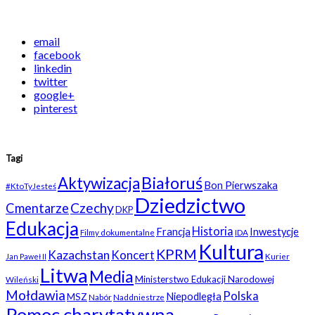
email
facebook
linkedin
twitter
google+
pinterest
Tagi
Białoruś
Aktywizacja
Bon Pierwszaka
#KtoTyJesteś
Dziedzictwo
Czechy
Cmentarze
DKP
Edukacja
Historia
Francja
Inwestycje
Filmy dokumentalne
IDA
Kultura
KPRM
Kazachstan
Koncert
Kurier
Jan Paweł II
Litwa
Media
Ministerstwo Edukacji Narodowej
Wileński
Mołdawia
Polska
Niepodległa
MSZ
Nabór
Naddniestrze
Pomoc charytatywna