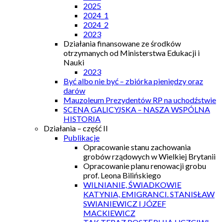
2025
2024_1
2024_2
2023
Działania finansowane ze środków
otrzymanych od Ministerstwa Edukacji i
Nauki
2023
Być albo nie być – zbiórka pieniędzy oraz
darów
Mauzoleum Prezydentów RP na uchodźstwie
SCENA GALICYJSKA – NASZA WSPÓLNA
HISTORIA
Działania – część II
Publikacje
Opracowanie stanu zachowania
grobów rządowych w Wielkiej Brytanii
Opracowanie planu renowacji grobu
prof. Leona Bilińskiego
WILNIANIE, ŚWIADKOWIE
KATYNIA, EMIGRANCI. STANISŁAW
SWIANIEWICZ I JÓZEF
MACKIEWICZ