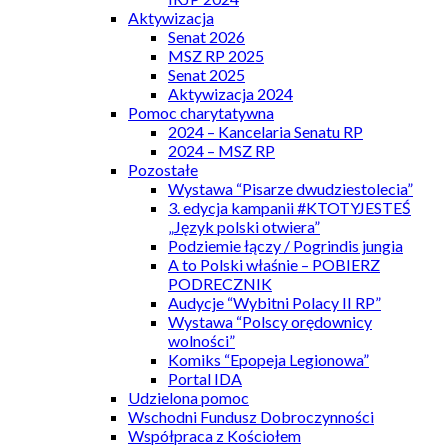
Aktywizacja
Senat 2026
MSZ RP 2025
Senat 2025
Aktywizacja 2024
Pomoc charytatywna
2024 – Kancelaria Senatu RP
2024 – MSZ RP
Pozostałe
Wystawa “Pisarze dwudziestolecia”
3. edycja kampanii #KTOTYJESTEŚ
„Język polski otwiera”
Podziemie łączy / Pogrindis jungia
A to Polski właśnie – POBIERZ
PODRECZNIK
Audycje “Wybitni Polacy II RP”
Wystawa “Polscy orędownicy
wolności”
Komiks “Epopeja Legionowa”
Portal IDA
Udzielona pomoc
Wschodni Fundusz Dobroczynności
Współpraca z Kościołem