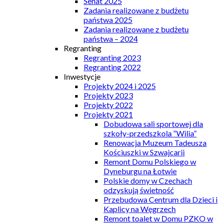
Senat 2025
Zadania realizowane z budżetu
państwa 2025
Zadania realizowane z budżetu
państwa – 2024
Regranting
Regranting 2023
Regranting 2022
Inwestycje
Projekty 2024 i 2025
Projekty 2023
Projekty 2022
Projekty 2021
Dobudowa sali sportowej dla
szkoły-przedszkola “Wilia”
Renowacja Muzeum Tadeusza
Kościuszki w Szwajcarii
Remont Domu Polskiego w
Dyneburgu na Łotwie
Polskie domy w Czechach
odzyskują świetność
Przebudowa Centrum dla Dzieci i
Kaplicy na Węgrzech
Remont toalet w Domu PZKO w