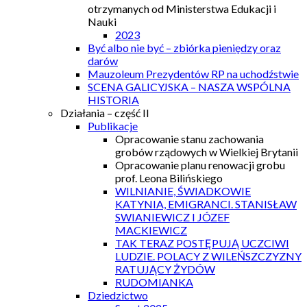
otrzymanych od Ministerstwa Edukacji i
Nauki
2023
Być albo nie być – zbiórka pieniędzy oraz
darów
Mauzoleum Prezydentów RP na uchodźstwie
SCENA GALICYJSKA – NASZA WSPÓLNA
HISTORIA
Działania – część II
Publikacje
Opracowanie stanu zachowania
grobów rządowych w Wielkiej Brytanii
Opracowanie planu renowacji grobu
prof. Leona Bilińskiego
WILNIANIE, ŚWIADKOWIE
KATYNIA, EMIGRANCI. STANISŁAW
SWIANIEWICZ I JÓZEF
MACKIEWICZ
TAK TERAZ POSTĘPUJĄ UCZCIWI
LUDZIE. POLACY Z WILEŃSZCZYZNY
RATUJĄCY ŻYDÓW
RUDOMIANKA
Dziedzictwo