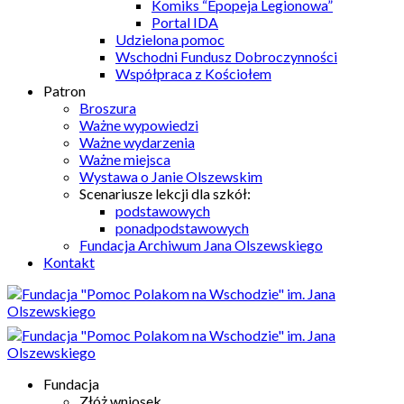
Komiks “Epopeja Legionowa”
Portal IDA
Udzielona pomoc
Wschodni Fundusz Dobroczynności
Współpraca z Kościołem
Patron
Broszura
Ważne wypowiedzi
Ważne wydarzenia
Ważne miejsca
Wystawa o Janie Olszewskim
Scenariusze lekcji dla szkół:
podstawowych
ponadpodstawowych
Fundacja Archiwum Jana Olszewskiego
Kontakt
Fundacja
Złóż wniosek