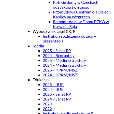
Polskie domy w Czechach
odzyskują świetność
Przebudowa Centrum dla Dzieci i
Kaplicy na Węgrzech
Remont toalet w Domu PZKO w
Karwinie Raju
Wypoczynek Letni (IRJP)
Instrukcja rozliczenia dotacji –
prezentacja
Media
2025 – Senat RP
2024 – Regranting
2025 – Media i Struktury
2024 – Media i Struktury
2025 – KPRM/MSZ
2024 – KPRM/MSZ
Edukacja
2025 – IRJP
2024 – IRJP
2025 – Senat RP
2024 – Senat RP
2023
2022
Instrukcja rozliczenia dotacji