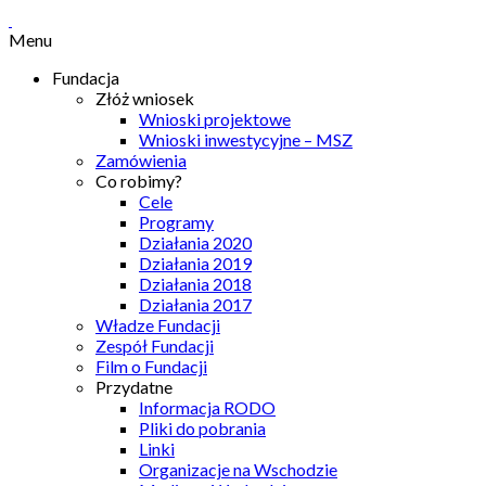
Menu
Fundacja
Złóż wniosek
Wnioski projektowe
Wnioski inwestycyjne – MSZ
Zamówienia
Co robimy?
Cele
Programy
Działania 2020
Działania 2019
Działania 2018
Działania 2017
Władze Fundacji
Zespół Fundacji
Film o Fundacji
Przydatne
Informacja RODO
Pliki do pobrania
Linki
Organizacje na Wschodzie