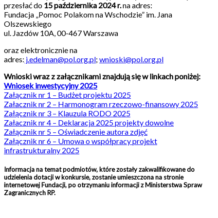
przesłać do
15 października
2024 r.
na adres:
Fundacja „Pomoc Polakom na Wschodzie” im. Jana
Olszewskiego
ul. Jazdów 10A, 00-467 Warszawa
oraz elektronicznie na
adres:
j.edelman@pol.org.pl
;
wnioski@pol.org.pl
Wnioski wraz z załącznikami znajdują się w linkach poniżej:
Wniosek inwestycyjny 2025
Załącznik nr 1 – Budżet projektu 2025
Załacznik nr 2 – Harmonogram rzeczowo-finansowy 2025
Załącznik nr 3 – Klauzula RODO 2025
Załacznik nr 4 – Deklaracja 2025 projekty dowolne
Załącznik nr 5 – Oświadczenie autora zdjęć
Załącznik nr 6 – Umowa o współpracy projekt
infrastrukturalny 2025
Informacja na temat podmiotów, które zostały zakwalifikowane do
udzielenia dotacji w konkursie, zostanie umieszczona na stronie
internetowej Fundacji, po otrzymaniu informacji z Ministerstwa Spraw
Zagranicznych RP.