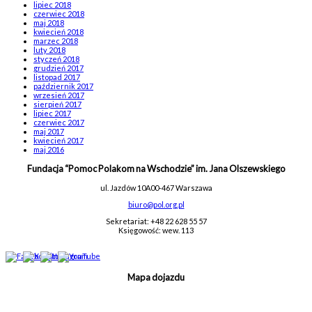
lipiec 2018
czerwiec 2018
maj 2018
kwiecień 2018
marzec 2018
luty 2018
styczeń 2018
grudzień 2017
listopad 2017
październik 2017
wrzesień 2017
sierpień 2017
lipiec 2017
czerwiec 2017
maj 2017
kwiecień 2017
maj 2016
Fundacja “Pomoc Polakom na Wschodzie” im. Jana Olszewskiego
ul. Jazdów 10A
00-467 Warszawa
biuro@pol.org.pl
Sekretariat: +48 22 628 55 57
Księgowość: wew. 113
Mapa dojazdu