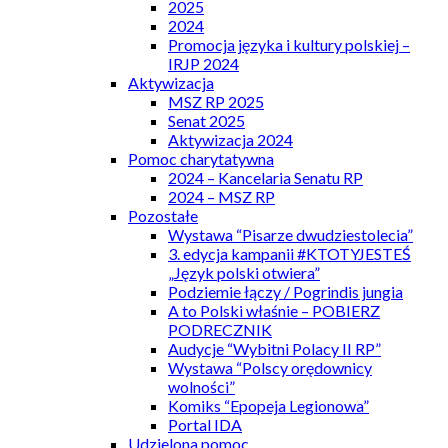
2025
2024
Promocja języka i kultury polskiej –
IRJP 2024
Aktywizacja
MSZ RP 2025
Senat 2025
Aktywizacja 2024
Pomoc charytatywna
2024 – Kancelaria Senatu RP
2024 – MSZ RP
Pozostałe
Wystawa “Pisarze dwudziestolecia”
3. edycja kampanii #KTOTYJESTEŚ
„Język polski otwiera”
Podziemie łączy / Pogrindis jungia
A to Polski właśnie – POBIERZ
PODRECZNIK
Audycje “Wybitni Polacy II RP”
Wystawa “Polscy orędownicy
wolności”
Komiks “Epopeja Legionowa”
Portal IDA
Udzielona pomoc