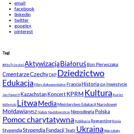
email
facebook
linkedin
twitter
google+
pinterest
Tagi
Białoruś
Aktywizacja
Bon Pierwszaka
#KtoTyJesteś
Dziedzictwo
Czechy
Cmentarze
DKP
Edukacja
Historia
Francja
Inwestycje
Filmy dokumentalne
IDA
Kultura
KPRM
Kazachstan
Koncert
Kurier
Jan Paweł II
Litwa
Media
Ministerstwo Edukacji Narodowej
Wileński
Mołdawia
Polska
Niepodległa
MSZ
Nabór
Naddniestrze
Pomoc charytatywna
Regranting
Rosja
Publikacja
Ukraina
Stypendia Fundacji
Stypendia
Teatr
Warsztaty