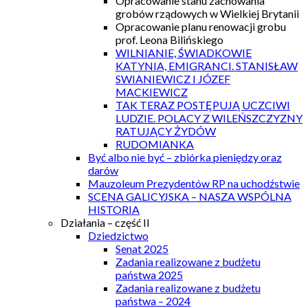
Opracowanie stanu zachowania
grobów rządowych w Wielkiej Brytanii
Opracowanie planu renowacji grobu
prof. Leona Bilińskiego
WILNIANIE, ŚWIADKOWIE
KATYNIA, EMIGRANCI. STANISŁAW
SWIANIEWICZ I JÓZEF
MACKIEWICZ
TAK TERAZ POSTĘPUJĄ UCZCIWI
LUDZIE. POLACY Z WILEŃSZCZYZNY
RATUJĄCY ŻYDÓW
RUDOMIANKA
Być albo nie być – zbiórka pieniędzy oraz
darów
Mauzoleum Prezydentów RP na uchodźstwie
SCENA GALICYJSKA – NASZA WSPÓLNA
HISTORIA
Działania – część II
Dziedzictwo
Senat 2025
Zadania realizowane z budżetu
państwa 2025
Zadania realizowane z budżetu
państwa – 2024