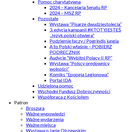
Pomoc charytatywna
2024 – Kancelaria Senatu RP
2024 – MSZ RP
Pozostałe
Wystawa “Pisarze dwudziestolecia”
3. edycja kampanii #KTOTYJESTEŚ
„Język polski otwiera”
Podziemie łączy / Pogrindis jungia
A to Polski właśnie – POBIERZ
PODRECZNIK
Audycje “Wybitni Polacy II RP”
Wystawa “Polscy orędownicy
wolności”
Komiks “Epopeja Legionowa”
Portal IDA
Udzielona pomoc
Wschodni Fundusz Dobroczynności
Współpraca z Kościołem
Patron
Broszura
Ważne wypowiedzi
Ważne wydarzenia
Ważne miejsca
Wystawa o Janie Olszewskim