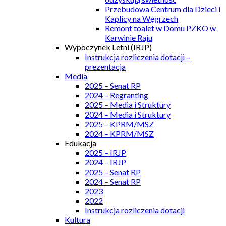
Przebudowa Centrum dla Dzieci i
Kaplicy na Węgrzech
Remont toalet w Domu PZKO w
Karwinie Raju
Wypoczynek Letni (IRJP)
Instrukcja rozliczenia dotacji –
prezentacja
Media
2025 – Senat RP
2024 – Regranting
2025 – Media i Struktury
2024 – Media i Struktury
2025 – KPRM/MSZ
2024 – KPRM/MSZ
Edukacja
2025 – IRJP
2024 – IRJP
2025 – Senat RP
2024 – Senat RP
2023
2022
Instrukcja rozliczenia dotacji
Kultura