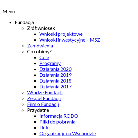
Menu
Fundacja
Złóż wniosek
Wnioski projektowe
Wnioski inwestycyjne – MSZ
Zamówienia
Co robimy?
Cele
Programy
Działania 2020
Działania 2019
Działania 2018
Działania 2017
Władze Fundacji
Zespół Fundacji
Film o Fundacji
Przydatne
Informacja RODO
Pliki do pobrania
Linki
Organizacje na Wschodzie