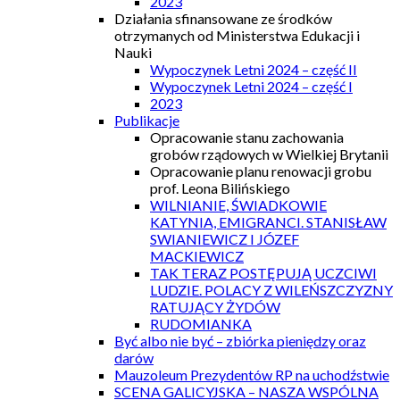
2023
Działania sfinansowane ze środków
otrzymanych od Ministerstwa Edukacji i
Nauki
Wypoczynek Letni 2024 – część II
Wypoczynek Letni 2024 – część I
2023
Publikacje
Opracowanie stanu zachowania
grobów rządowych w Wielkiej Brytanii
Opracowanie planu renowacji grobu
prof. Leona Bilińskiego
WILNIANIE, ŚWIADKOWIE
KATYNIA, EMIGRANCI. STANISŁAW
SWIANIEWICZ I JÓZEF
MACKIEWICZ
TAK TERAZ POSTĘPUJĄ UCZCIWI
LUDZIE. POLACY Z WILEŃSZCZYZNY
RATUJĄCY ŻYDÓW
RUDOMIANKA
Być albo nie być – zbiórka pieniędzy oraz
darów
Mauzoleum Prezydentów RP na uchodźstwie
SCENA GALICYJSKA – NASZA WSPÓLNA