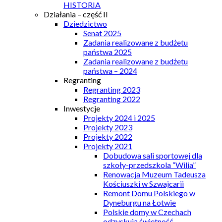
HISTORIA
Działania – część II
Dziedzictwo
Senat 2025
Zadania realizowane z budżetu
państwa 2025
Zadania realizowane z budżetu
państwa – 2024
Regranting
Regranting 2023
Regranting 2022
Inwestycje
Projekty 2024 i 2025
Projekty 2023
Projekty 2022
Projekty 2021
Dobudowa sali sportowej dla
szkoły-przedszkola “Wilia”
Renowacja Muzeum Tadeusza
Kościuszki w Szwajcarii
Remont Domu Polskiego w
Dyneburgu na Łotwie
Polskie domy w Czechach
odzyskują świetność