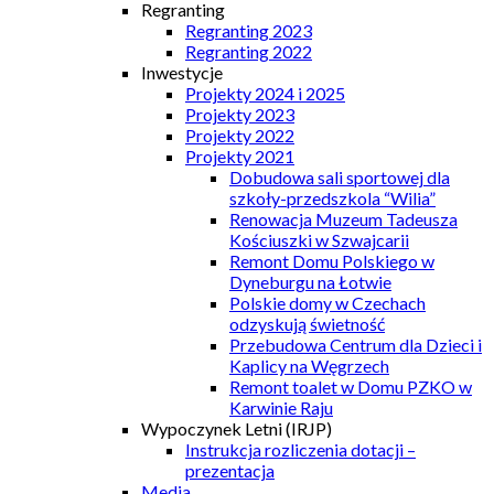
Regranting
Regranting 2023
Regranting 2022
Inwestycje
Projekty 2024 i 2025
Projekty 2023
Projekty 2022
Projekty 2021
Dobudowa sali sportowej dla
szkoły-przedszkola “Wilia”
Renowacja Muzeum Tadeusza
Kościuszki w Szwajcarii
Remont Domu Polskiego w
Dyneburgu na Łotwie
Polskie domy w Czechach
odzyskują świetność
Przebudowa Centrum dla Dzieci i
Kaplicy na Węgrzech
Remont toalet w Domu PZKO w
Karwinie Raju
Wypoczynek Letni (IRJP)
Instrukcja rozliczenia dotacji –
prezentacja
Media