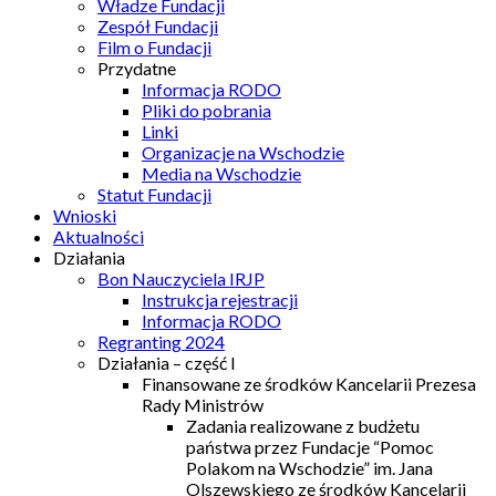
Władze Fundacji
Zespół Fundacji
Film o Fundacji
Przydatne
Informacja RODO
Pliki do pobrania
Linki
Organizacje na Wschodzie
Media na Wschodzie
Statut Fundacji
Wnioski
Aktualności
Działania
Bon Nauczyciela IRJP
Instrukcja rejestracji
Informacja RODO
Regranting 2024
Działania – część I
Finansowane ze środków Kancelarii Prezesa
Rady Ministrów
Zadania realizowane z budżetu
państwa przez Fundacje “Pomoc
Polakom na Wschodzie” im. Jana
Olszewskiego ze środków Kancelarii