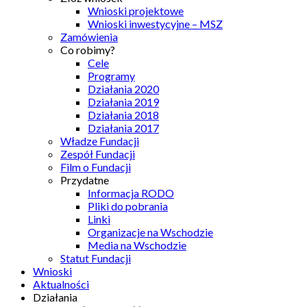
Wnioski projektowe
Wnioski inwestycyjne – MSZ
Zamówienia
Co robimy?
Cele
Programy
Działania 2020
Działania 2019
Działania 2018
Działania 2017
Władze Fundacji
Zespół Fundacji
Film o Fundacji
Przydatne
Informacja RODO
Pliki do pobrania
Linki
Organizacje na Wschodzie
Media na Wschodzie
Statut Fundacji
Wnioski
Aktualności
Działania