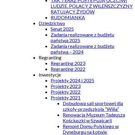
TAK TERAZ POSTĘPUJĄ UCZCIWI
LUDZIE. POLACY Z WILEŃSZCZYZNY
RATUJĄCY ŻYDÓW
RUDOMIANKA
Dziedzictwo
Senat 2025
Zadania realizowane z budżetu
państwa 2025
Zadania realizowane z budżetu
państwa – 2024
Regranting
Regranting 2023
Regranting 2022
Inwestycje
Projekty 2024 i 2025
Projekty 2023
Projekty 2022
Projekty 2021
Dobudowa sali sportowej dla
szkoły-przedszkola “Wilia”
Renowacja Muzeum Tadeusza
Kościuszki w Szwajcarii
Remont Domu Polskiego w
Dyneburgu na Łotwie