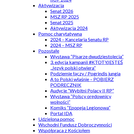
Aktywizacja
Senat 2026
MSZ RP 2025
Senat 2025
Aktywizacja 2024
Pomoc charytatywna
2024 – Kancelaria Senatu RP
2024 – MSZ RP
Pozostałe
Wystawa “Pisarze dwudziestolecia”
3. edycja kampanii #KTOTYJESTEŚ
„Język polski otwiera”
Podziemie łączy / Pogrindis jungia
A to Polski właśnie – POBIERZ
PODRECZNIK
Audycje “Wybitni Polacy II RP”
Wystawa “Polscy orędownicy
wolności”
Komiks “Epopeja Legionowa”
Portal IDA
Udzielona pomoc
Wschodni Fundusz Dobroczynności
Współpraca z Kościołem