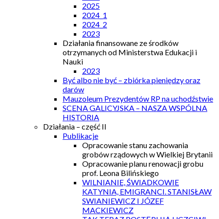
2025
2024_1
2024_2
2023
Działania finansowane ze środków
otrzymanych od Ministerstwa Edukacji i
Nauki
2023
Być albo nie być – zbiórka pieniędzy oraz
darów
Mauzoleum Prezydentów RP na uchodźstwie
SCENA GALICYJSKA – NASZA WSPÓLNA
HISTORIA
Działania – część II
Publikacje
Opracowanie stanu zachowania
grobów rządowych w Wielkiej Brytanii
Opracowanie planu renowacji grobu
prof. Leona Bilińskiego
WILNIANIE, ŚWIADKOWIE
KATYNIA, EMIGRANCI. STANISŁAW
SWIANIEWICZ I JÓZEF
MACKIEWICZ