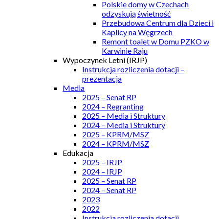
Polskie domy w Czechach
odzyskują świetność
Przebudowa Centrum dla Dzieci i
Kaplicy na Węgrzech
Remont toalet w Domu PZKO w
Karwinie Raju
Wypoczynek Letni (IRJP)
Instrukcja rozliczenia dotacji –
prezentacja
Media
2025 – Senat RP
2024 – Regranting
2025 – Media i Struktury
2024 – Media i Struktury
2025 – KPRM/MSZ
2024 – KPRM/MSZ
Edukacja
2025 – IRJP
2024 – IRJP
2025 – Senat RP
2024 – Senat RP
2023
2022
Instrukcja rozliczenia dotacji