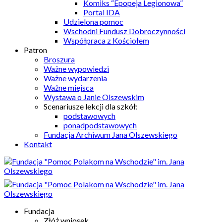
Komiks “Epopeja Legionowa”
Portal IDA
Udzielona pomoc
Wschodni Fundusz Dobroczynności
Współpraca z Kościołem
Patron
Broszura
Ważne wypowiedzi
Ważne wydarzenia
Ważne miejsca
Wystawa o Janie Olszewskim
Scenariusze lekcji dla szkół:
podstawowych
ponadpodstawowych
Fundacja Archiwum Jana Olszewskiego
Kontakt
Fundacja
Złóż wniosek