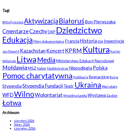
Tagi
Białoruś
Aktywizacja
Bon Pierwszaka
#KtoTyJesteś
Dziedzictwo
Czechy
Cmentarze
DKP
Edukacja
Historia
Francja
Inwestycje
Filmy dokumentalne
IDA
Kultura
KPRM
Kazachstan
Koncert
Kurier
Jan Paweł II
Litwa
Media
Ministerstwo Edukacji Narodowej
Wileński
Mołdawia
Polska
Niepodległa
MSZ
Nabór
Naddniestrze
Pomoc charytatywna
Regranting
Rosja
Publikacja
Ukraina
Stypendia Fundacji
Stypendia
Teatr
Warsztaty
Wilno
WFD
Wolontariat
Wystawa
Wspólna Ławka
Zaolzie
Łotwa
Archiwum
sierpień 2026
lipiec 2026
czerwiec 2026