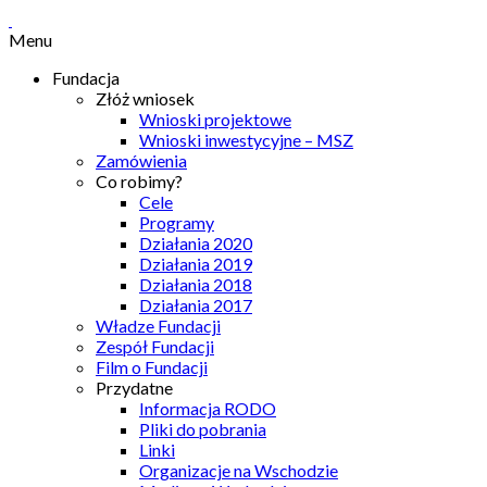
Menu
Fundacja
Złóż wniosek
Wnioski projektowe
Wnioski inwestycyjne – MSZ
Zamówienia
Co robimy?
Cele
Programy
Działania 2020
Działania 2019
Działania 2018
Działania 2017
Władze Fundacji
Zespół Fundacji
Film o Fundacji
Przydatne
Informacja RODO
Pliki do pobrania
Linki
Organizacje na Wschodzie