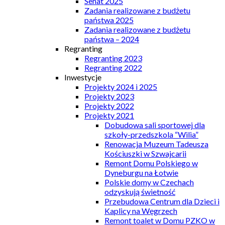
Senat 2025
Zadania realizowane z budżetu
państwa 2025
Zadania realizowane z budżetu
państwa – 2024
Regranting
Regranting 2023
Regranting 2022
Inwestycje
Projekty 2024 i 2025
Projekty 2023
Projekty 2022
Projekty 2021
Dobudowa sali sportowej dla
szkoły-przedszkola “Wilia”
Renowacja Muzeum Tadeusza
Kościuszki w Szwajcarii
Remont Domu Polskiego w
Dyneburgu na Łotwie
Polskie domy w Czechach
odzyskują świetność
Przebudowa Centrum dla Dzieci i
Kaplicy na Węgrzech
Remont toalet w Domu PZKO w