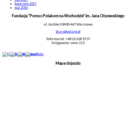
kwiecień 2017
maj 2016
Fundacja “Pomoc Polakom na Wschodzie” im. Jana Olszewskiego
ul. Jazdów 10A
00-467 Warszawa
biuro@pol.org.pl
Sekretariat: +48 22 628 55 57
Księgowość: wew. 113
Mapa dojazdu