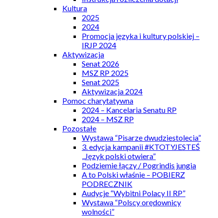
Kultura
2025
2024
Promocja języka i kultury polskiej –
IRJP 2024
Aktywizacja
Senat 2026
MSZ RP 2025
Senat 2025
Aktywizacja 2024
Pomoc charytatywna
2024 – Kancelaria Senatu RP
2024 – MSZ RP
Pozostałe
Wystawa “Pisarze dwudziestolecia”
3. edycja kampanii #KTOTYJESTEŚ
„Język polski otwiera”
Podziemie łączy / Pogrindis jungia
A to Polski właśnie – POBIERZ
PODRECZNIK
Audycje “Wybitni Polacy II RP”
Wystawa “Polscy orędownicy
wolności”