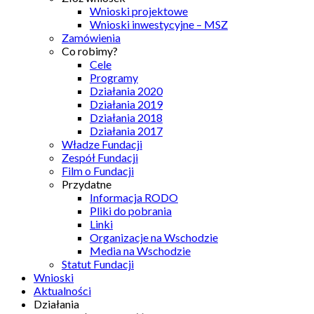
Wnioski projektowe
Wnioski inwestycyjne – MSZ
Zamówienia
Co robimy?
Cele
Programy
Działania 2020
Działania 2019
Działania 2018
Działania 2017
Władze Fundacji
Zespół Fundacji
Film o Fundacji
Przydatne
Informacja RODO
Pliki do pobrania
Linki
Organizacje na Wschodzie
Media na Wschodzie
Statut Fundacji
Wnioski
Aktualności
Działania