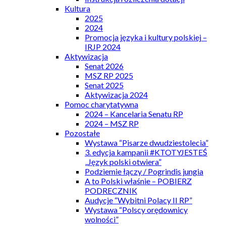
Kultura
2025
2024
Promocja języka i kultury polskiej –
IRJP 2024
Aktywizacja
Senat 2026
MSZ RP 2025
Senat 2025
Aktywizacja 2024
Pomoc charytatywna
2024 – Kancelaria Senatu RP
2024 – MSZ RP
Pozostałe
Wystawa “Pisarze dwudziestolecia”
3. edycja kampanii #KTOTYJESTEŚ
„Język polski otwiera”
Podziemie łączy / Pogrindis jungia
A to Polski właśnie – POBIERZ
PODRECZNIK
Audycje “Wybitni Polacy II RP”
Wystawa “Polscy orędownicy
wolności”