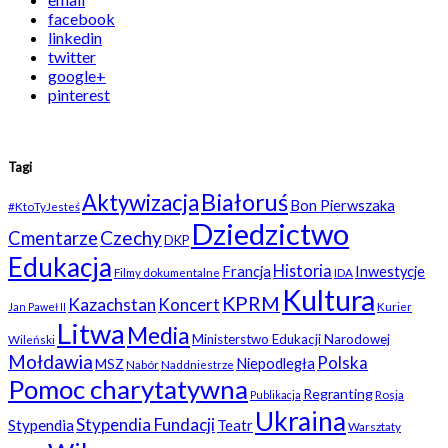
facebook
linkedin
twitter
google+
pinterest
Tagi
Białoruś
Aktywizacja
Bon Pierwszaka
#KtoTyJesteś
Dziedzictwo
Czechy
Cmentarze
DKP
Edukacja
Historia
Francja
Inwestycje
Filmy dokumentalne
IDA
Kultura
KPRM
Kazachstan
Koncert
Kurier
Jan Paweł II
Litwa
Media
Ministerstwo Edukacji Narodowej
Wileński
Mołdawia
Polska
Niepodległa
MSZ
Nabór
Naddniestrze
Pomoc charytatywna
Regranting
Rosja
Publikacja
Ukraina
Stypendia Fundacji
Stypendia
Teatr
Warsztaty