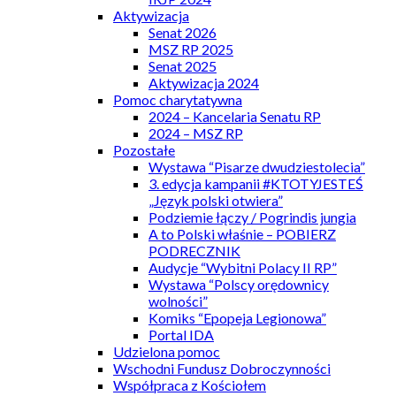
Aktywizacja
Senat 2026
MSZ RP 2025
Senat 2025
Aktywizacja 2024
Pomoc charytatywna
2024 – Kancelaria Senatu RP
2024 – MSZ RP
Pozostałe
Wystawa “Pisarze dwudziestolecia”
3. edycja kampanii #KTOTYJESTEŚ
„Język polski otwiera”
Podziemie łączy / Pogrindis jungia
A to Polski właśnie – POBIERZ
PODRECZNIK
Audycje “Wybitni Polacy II RP”
Wystawa “Polscy orędownicy
wolności”
Komiks “Epopeja Legionowa”
Portal IDA
Udzielona pomoc
Wschodni Fundusz Dobroczynności
Współpraca z Kościołem