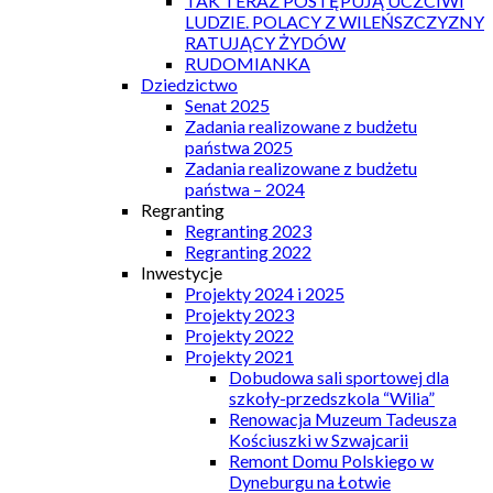
TAK TERAZ POSTĘPUJĄ UCZCIWI
LUDZIE. POLACY Z WILEŃSZCZYZNY
RATUJĄCY ŻYDÓW
RUDOMIANKA
Dziedzictwo
Senat 2025
Zadania realizowane z budżetu
państwa 2025
Zadania realizowane z budżetu
państwa – 2024
Regranting
Regranting 2023
Regranting 2022
Inwestycje
Projekty 2024 i 2025
Projekty 2023
Projekty 2022
Projekty 2021
Dobudowa sali sportowej dla
szkoły-przedszkola “Wilia”
Renowacja Muzeum Tadeusza
Kościuszki w Szwajcarii
Remont Domu Polskiego w
Dyneburgu na Łotwie