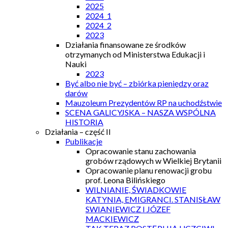
2025
2024_1
2024_2
2023
Działania finansowane ze środków
otrzymanych od Ministerstwa Edukacji i
Nauki
2023
Być albo nie być – zbiórka pieniędzy oraz
darów
Mauzoleum Prezydentów RP na uchodźstwie
SCENA GALICYJSKA – NASZA WSPÓLNA
HISTORIA
Działania – część II
Publikacje
Opracowanie stanu zachowania
grobów rządowych w Wielkiej Brytanii
Opracowanie planu renowacji grobu
prof. Leona Bilińskiego
WILNIANIE, ŚWIADKOWIE
KATYNIA, EMIGRANCI. STANISŁAW
SWIANIEWICZ I JÓZEF
MACKIEWICZ