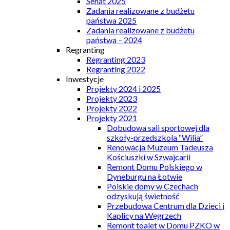
Senat 2025
Zadania realizowane z budżetu
państwa 2025
Zadania realizowane z budżetu
państwa – 2024
Regranting
Regranting 2023
Regranting 2022
Inwestycje
Projekty 2024 i 2025
Projekty 2023
Projekty 2022
Projekty 2021
Dobudowa sali sportowej dla
szkoły-przedszkola “Wilia”
Renowacja Muzeum Tadeusza
Kościuszki w Szwajcarii
Remont Domu Polskiego w
Dyneburgu na Łotwie
Polskie domy w Czechach
odzyskują świetność
Przebudowa Centrum dla Dzieci i
Kaplicy na Węgrzech
Remont toalet w Domu PZKO w