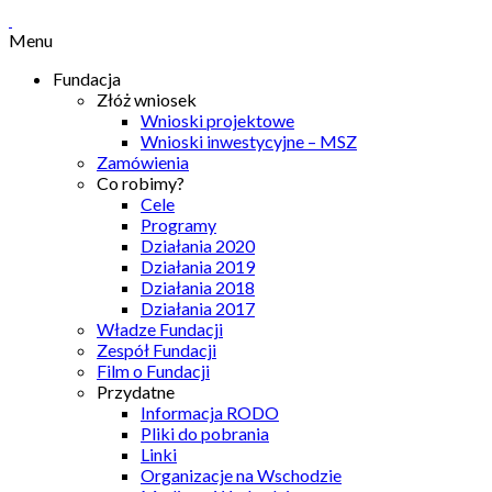
Menu
Fundacja
Złóż wniosek
Wnioski projektowe
Wnioski inwestycyjne – MSZ
Zamówienia
Co robimy?
Cele
Programy
Działania 2020
Działania 2019
Działania 2018
Działania 2017
Władze Fundacji
Zespół Fundacji
Film o Fundacji
Przydatne
Informacja RODO
Pliki do pobrania
Linki
Organizacje na Wschodzie