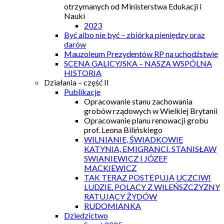
otrzymanych od Ministerstwa Edukacji i
Nauki
2023
Być albo nie być – zbiórka pieniędzy oraz
darów
Mauzoleum Prezydentów RP na uchodźstwie
SCENA GALICYJSKA – NASZA WSPÓLNA
HISTORIA
Działania – część II
Publikacje
Opracowanie stanu zachowania
grobów rządowych w Wielkiej Brytanii
Opracowanie planu renowacji grobu
prof. Leona Bilińskiego
WILNIANIE, ŚWIADKOWIE
KATYNIA, EMIGRANCI. STANISŁAW
SWIANIEWICZ I JÓZEF
MACKIEWICZ
TAK TERAZ POSTĘPUJĄ UCZCIWI
LUDZIE. POLACY Z WILEŃSZCZYZNY
RATUJĄCY ŻYDÓW
RUDOMIANKA
Dziedzictwo