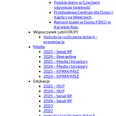
Polskie domy w Czechach
odzyskują świetność
Przebudowa Centrum dla Dzieci i
Kaplicy na Węgrzech
Remont toalet w Domu PZKO w
Karwinie Raju
Wypoczynek Letni (IRJP)
Instrukcja rozliczenia dotacji –
prezentacja
Media
2025 – Senat RP
2024 – Regranting
2025 – Media i Struktury
2024 – Media i Struktury
2025 – KPRM/MSZ
2024 – KPRM/MSZ
Edukacja
2025 – IRJP
2024 – IRJP
2025 – Senat RP
2024 – Senat RP
2023
2022
Instrukcja rozliczenia dotacji