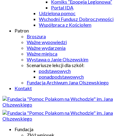
Komiks “Epopeja Legionowa”
Portal IDA
Udzielona pomoc
Wschodni Fundusz Dobroczynności
Współpraca z Kościołem
Patron
Broszura
Ważne wypowiedzi
Ważne wydarzenia
Ważne miejsca
Wystawa o Janie Olszewskim
Scenariusze lekcji dla szkół:
podstawowych
ponadpodstawowych
Fundacja Archiwum Jana Olszewskiego
Kontakt
Fundacja
Złóż wniosek