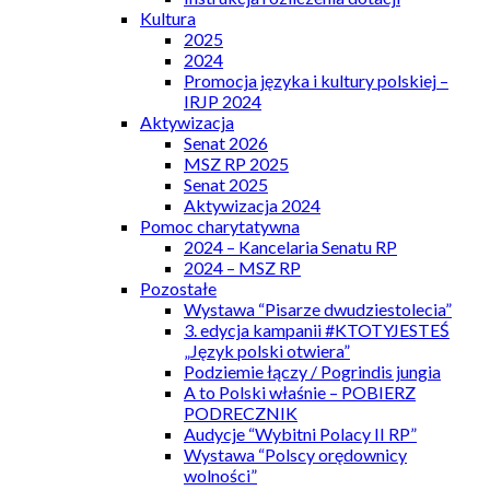
Kultura
2025
2024
Promocja języka i kultury polskiej –
IRJP 2024
Aktywizacja
Senat 2026
MSZ RP 2025
Senat 2025
Aktywizacja 2024
Pomoc charytatywna
2024 – Kancelaria Senatu RP
2024 – MSZ RP
Pozostałe
Wystawa “Pisarze dwudziestolecia”
3. edycja kampanii #KTOTYJESTEŚ
„Język polski otwiera”
Podziemie łączy / Pogrindis jungia
A to Polski właśnie – POBIERZ
PODRECZNIK
Audycje “Wybitni Polacy II RP”
Wystawa “Polscy orędownicy
wolności”