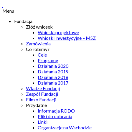
Menu
Fundacja
Złóż wniosek
Wnioski projektowe
Wnioski inwestycyjne – MSZ
Zamówienia
Co robimy?
Cele
Programy
Działania 2020
Działania 2019
Działania 2018
Działania 2017
Władze Fundacji
Zespół Fundacji
Film o Fundacji
Przydatne
Informacja RODO
Pliki do pobrania
Linki
Organizacje na Wschodzie