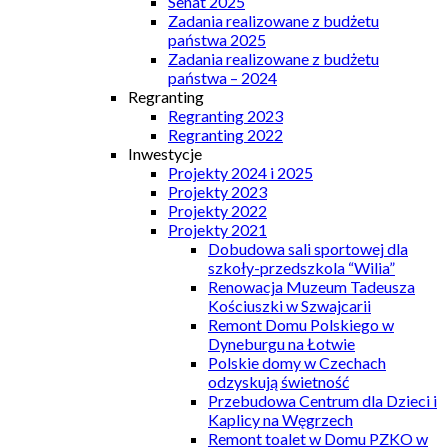
Senat 2025
Zadania realizowane z budżetu
państwa 2025
Zadania realizowane z budżetu
państwa – 2024
Regranting
Regranting 2023
Regranting 2022
Inwestycje
Projekty 2024 i 2025
Projekty 2023
Projekty 2022
Projekty 2021
Dobudowa sali sportowej dla
szkoły-przedszkola “Wilia”
Renowacja Muzeum Tadeusza
Kościuszki w Szwajcarii
Remont Domu Polskiego w
Dyneburgu na Łotwie
Polskie domy w Czechach
odzyskują świetność
Przebudowa Centrum dla Dzieci i
Kaplicy na Węgrzech
Remont toalet w Domu PZKO w