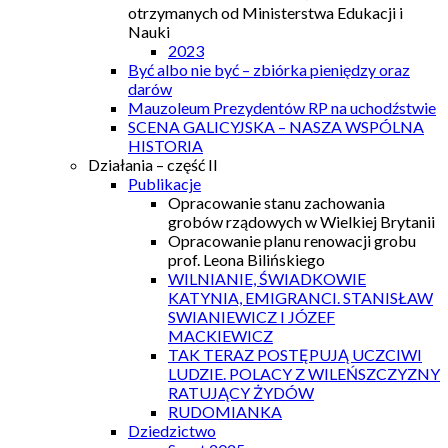
otrzymanych od Ministerstwa Edukacji i
Nauki
2023
Być albo nie być – zbiórka pieniędzy oraz
darów
Mauzoleum Prezydentów RP na uchodźstwie
SCENA GALICYJSKA – NASZA WSPÓLNA
HISTORIA
Działania – część II
Publikacje
Opracowanie stanu zachowania
grobów rządowych w Wielkiej Brytanii
Opracowanie planu renowacji grobu
prof. Leona Bilińskiego
WILNIANIE, ŚWIADKOWIE
KATYNIA, EMIGRANCI. STANISŁAW
SWIANIEWICZ I JÓZEF
MACKIEWICZ
TAK TERAZ POSTĘPUJĄ UCZCIWI
LUDZIE. POLACY Z WILEŃSZCZYZNY
RATUJĄCY ŻYDÓW
RUDOMIANKA
Dziedzictwo