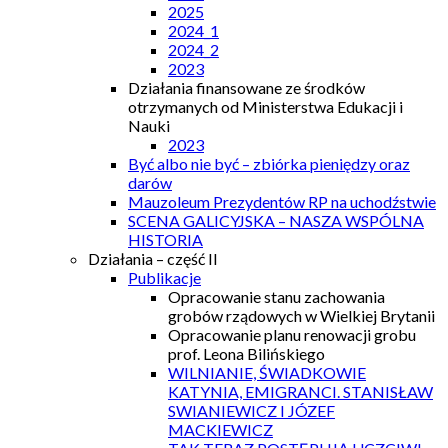
2025
2024_1
2024_2
2023
Działania finansowane ze środków
otrzymanych od Ministerstwa Edukacji i
Nauki
2023
Być albo nie być – zbiórka pieniędzy oraz
darów
Mauzoleum Prezydentów RP na uchodźstwie
SCENA GALICYJSKA – NASZA WSPÓLNA
HISTORIA
Działania – część II
Publikacje
Opracowanie stanu zachowania
grobów rządowych w Wielkiej Brytanii
Opracowanie planu renowacji grobu
prof. Leona Bilińskiego
WILNIANIE, ŚWIADKOWIE
KATYNIA, EMIGRANCI. STANISŁAW
SWIANIEWICZ I JÓZEF
MACKIEWICZ