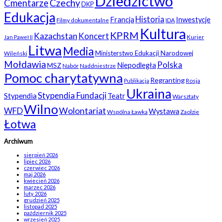
Dziedzictwo
Czechy
Cmentarze
DKP
Edukacja
Historia
Francja
Inwestycje
Filmy dokumentalne
IDA
Kultura
KPRM
Kazachstan
Koncert
Kurier
Jan Paweł II
Litwa
Media
Ministerstwo Edukacji Narodowej
Wileński
Mołdawia
Polska
Niepodległa
MSZ
Nabór
Naddniestrze
Pomoc charytatywna
Regranting
Rosja
Publikacja
Ukraina
Stypendia Fundacji
Stypendia
Teatr
Warsztaty
Wilno
WFD
Wolontariat
Wystawa
Wspólna Ławka
Zaolzie
Łotwa
Archiwum
sierpień 2026
lipiec 2026
czerwiec 2026
maj 2026
kwiecień 2026
marzec 2026
luty 2026
grudzień 2025
listopad 2025
październik 2025
wrzesień 2025