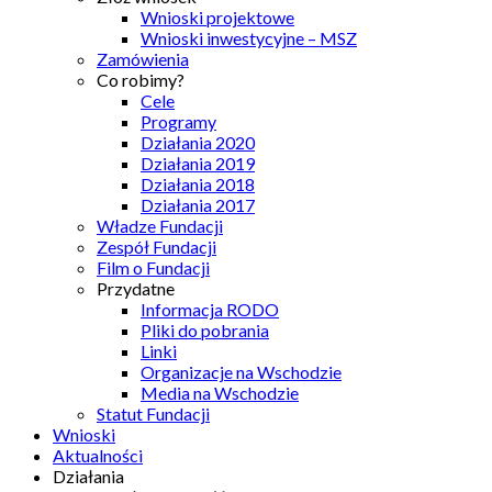
Wnioski projektowe
Wnioski inwestycyjne – MSZ
Zamówienia
Co robimy?
Cele
Programy
Działania 2020
Działania 2019
Działania 2018
Działania 2017
Władze Fundacji
Zespół Fundacji
Film o Fundacji
Przydatne
Informacja RODO
Pliki do pobrania
Linki
Organizacje na Wschodzie
Media na Wschodzie
Statut Fundacji
Wnioski
Aktualności
Działania