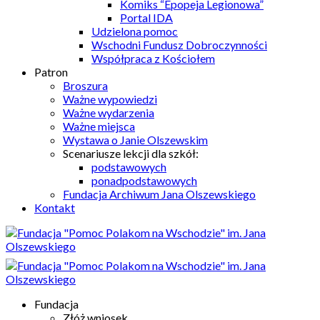
Komiks “Epopeja Legionowa”
Portal IDA
Udzielona pomoc
Wschodni Fundusz Dobroczynności
Współpraca z Kościołem
Patron
Broszura
Ważne wypowiedzi
Ważne wydarzenia
Ważne miejsca
Wystawa o Janie Olszewskim
Scenariusze lekcji dla szkół:
podstawowych
ponadpodstawowych
Fundacja Archiwum Jana Olszewskiego
Kontakt
Fundacja
Złóż wniosek