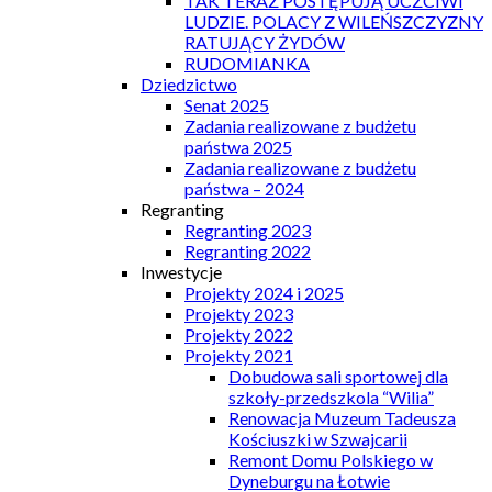
TAK TERAZ POSTĘPUJĄ UCZCIWI
LUDZIE. POLACY Z WILEŃSZCZYZNY
RATUJĄCY ŻYDÓW
RUDOMIANKA
Dziedzictwo
Senat 2025
Zadania realizowane z budżetu
państwa 2025
Zadania realizowane z budżetu
państwa – 2024
Regranting
Regranting 2023
Regranting 2022
Inwestycje
Projekty 2024 i 2025
Projekty 2023
Projekty 2022
Projekty 2021
Dobudowa sali sportowej dla
szkoły-przedszkola “Wilia”
Renowacja Muzeum Tadeusza
Kościuszki w Szwajcarii
Remont Domu Polskiego w
Dyneburgu na Łotwie