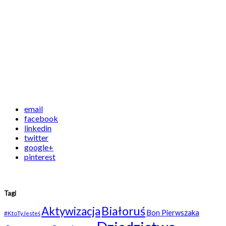
email
facebook
linkedin
twitter
google+
pinterest
Tagi
Białoruś
Aktywizacja
Bon Pierwszaka
#KtoTyJesteś