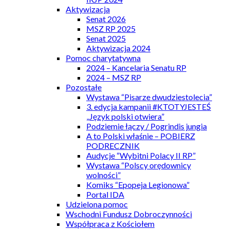
Aktywizacja
Senat 2026
MSZ RP 2025
Senat 2025
Aktywizacja 2024
Pomoc charytatywna
2024 – Kancelaria Senatu RP
2024 – MSZ RP
Pozostałe
Wystawa “Pisarze dwudziestolecia”
3. edycja kampanii #KTOTYJESTEŚ
„Język polski otwiera”
Podziemie łączy / Pogrindis jungia
A to Polski właśnie – POBIERZ
PODRECZNIK
Audycje “Wybitni Polacy II RP”
Wystawa “Polscy orędownicy
wolności”
Komiks “Epopeja Legionowa”
Portal IDA
Udzielona pomoc
Wschodni Fundusz Dobroczynności
Współpraca z Kościołem