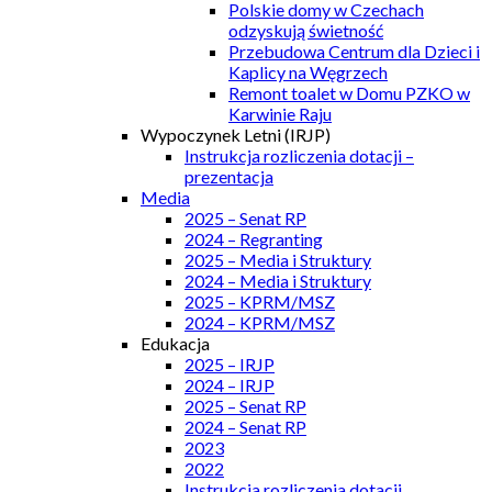
Polskie domy w Czechach
odzyskują świetność
Przebudowa Centrum dla Dzieci i
Kaplicy na Węgrzech
Remont toalet w Domu PZKO w
Karwinie Raju
Wypoczynek Letni (IRJP)
Instrukcja rozliczenia dotacji –
prezentacja
Media
2025 – Senat RP
2024 – Regranting
2025 – Media i Struktury
2024 – Media i Struktury
2025 – KPRM/MSZ
2024 – KPRM/MSZ
Edukacja
2025 – IRJP
2024 – IRJP
2025 – Senat RP
2024 – Senat RP
2023
2022
Instrukcja rozliczenia dotacji