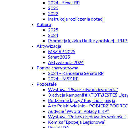
2024 – Senat RP
2023
2022
Instrukcja rozliczenia dotacji
Kultura
2025
2024
Promocja języka i kultury polskiej – IRJ
Aktywizacja
MSZ RP 2025
Senat 2025
Aktywizacja 2024
Pomoc charytatywna
2024 – Kancelaria Senatu RP
2024 – MSZ RP
Pozostałe
Wystawa “Pisarze dwudziestolecia”
3. edycja kampanii #KTOTYJESTEŚ „Języ
Podziemie łączy / Pogrindis jungia
A to Polski właśnie – POBIERZ PODRE
Audycje “Wybitni Polacy II RP”
Wystawa “Polscy orędownicy wolności”
Komiks “Epopeja Legionowa”
Portal IDA