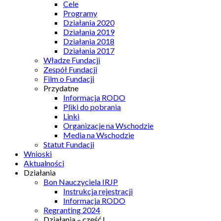
Cele
Programy
Działania 2020
Działania 2019
Działania 2018
Działania 2017
Władze Fundacji
Zespół Fundacji
Film o Fundacji
Przydatne
Informacja RODO
Pliki do pobrania
Linki
Organizacje na Wschodzie
Media na Wschodzie
Statut Fundacji
Wnioski
Aktualności
Działania
Bon Nauczyciela IRJP
Instrukcja rejestracji
Informacja RODO
Regranting 2024
Działania – część I