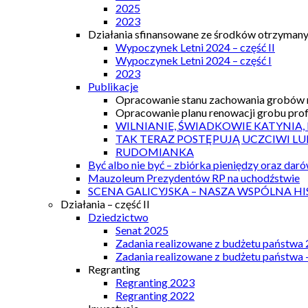
2025
2023
Działania sfinansowane ze środków otrzymanyc
Wypoczynek Letni 2024 – część II
Wypoczynek Letni 2024 – część I
2023
Publikacje
Opracowanie stanu zachowania grobów r
Opracowanie planu renowacji grobu prof.
WILNIANIE, ŚWIADKOWIE KATYNIA,
TAK TERAZ POSTĘPUJĄ UCZCIWI LU
RUDOMIANKA
Być albo nie być – zbiórka pieniędzy oraz dar
Mauzoleum Prezydentów RP na uchodźstwie
SCENA GALICYJSKA – NASZA WSPÓLNA HI
Działania – część II
Dziedzictwo
Senat 2025
Zadania realizowane z budżetu państwa
Zadania realizowane z budżetu państwa 
Regranting
Regranting 2023
Regranting 2022