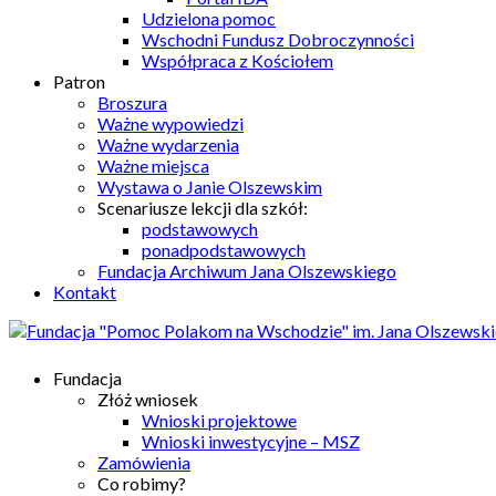
Udzielona pomoc
Wschodni Fundusz Dobroczynności
Współpraca z Kościołem
Patron
Broszura
Ważne wypowiedzi
Ważne wydarzenia
Ważne miejsca
Wystawa o Janie Olszewskim
Scenariusze lekcji dla szkół:
podstawowych
ponadpodstawowych
Fundacja Archiwum Jana Olszewskiego
Kontakt
Fundacja
Złóż wniosek
Wnioski projektowe
Wnioski inwestycyjne – MSZ
Zamówienia
Co robimy?