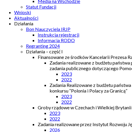
Media na Wschodzie
Statut Fundacji
Wnioski
Aktualności
Działania
Bon Nauczyciela IRJP
Instrukcja rejestracji
Informacja RODO
Regranting 2024
Działania – część I
Finansowane ze środków Kancelarii Prezesa R
Zadania realizowane z budżetu państwa
zadania publicznego dotyczącego Pomocy
2023
2022
Zadania Realizowane z budżetu państwa
konkursu “Polonia i Polacy za Granicą”
2023
2022
Groby rządowe w Czechach i Wielkiej Brytanii
2023
2022
Zadania realizowane przez Instytut Rozwoju J
2026