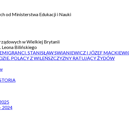
h od Ministerstwa Edukacji i Nauki
ządowych w Wielkiej Brytanii
 Leona Bilińskiego
 EMIGRANCI. STANISŁAW SWIANIEWICZ I JÓZEF MACKIEWI
DZIE. POLACY Z WILEŃSZCZYZNY RATUJĄCY ŻYDÓW
ów
STORIA
 2025
– 2024