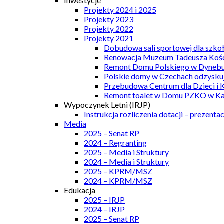
Inwestycje
Projekty 2024 i 2025
Projekty 2023
Projekty 2022
Projekty 2021
Dobudowa sali sportowej dla szkoł
Renowacja Muzeum Tadeusza Kości
Remont Domu Polskiego w Dynebu
Polskie domy w Czechach odzyskuj
Przebudowa Centrum dla Dzieci i 
Remont toalet w Domu PZKO w Kar
Wypoczynek Letni (IRJP)
Instrukcja rozliczenia dotacji – prezentac
Media
2025 – Senat RP
2024 – Regranting
2025 – Media i Struktury
2024 – Media i Struktury
2025 – KPRM/MSZ
2024 – KPRM/MSZ
Edukacja
2025 – IRJP
2024 – IRJP
2025 – Senat RP