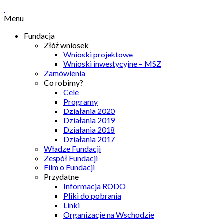
Menu
Fundacja
Złóż wniosek
Wnioski projektowe
Wnioski inwestycyjne – MSZ
Zamówienia
Co robimy?
Cele
Programy
Działania 2020
Działania 2019
Działania 2018
Działania 2017
Władze Fundacji
Zespół Fundacji
Film o Fundacji
Przydatne
Informacja RODO
Pliki do pobrania
Linki
Organizacje na Wschodzie