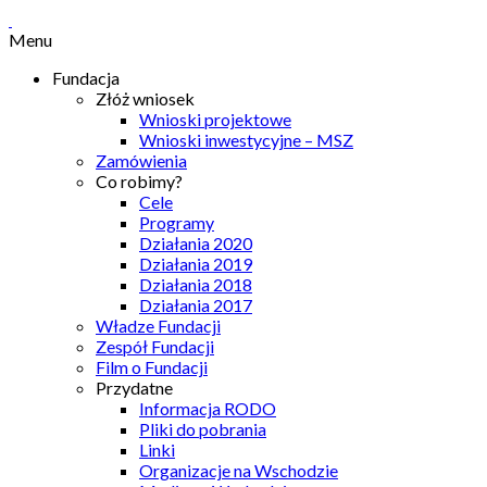
Menu
Fundacja
Złóż wniosek
Wnioski projektowe
Wnioski inwestycyjne – MSZ
Zamówienia
Co robimy?
Cele
Programy
Działania 2020
Działania 2019
Działania 2018
Działania 2017
Władze Fundacji
Zespół Fundacji
Film o Fundacji
Przydatne
Informacja RODO
Pliki do pobrania
Linki
Organizacje na Wschodzie