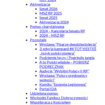
Aktywizacja
Senat 2026
MSZ RP 2025
Senat 2025
Aktywizacja 2024
Pomoc charytatywna
2024 – Kancelaria Senatu RP
2024 – MSZ RP
Pozostałe
Wystawa “Pisarze dwudziestolecia”
3. edycja kampanii #KTOTYJESTEŚ
„Język polski otwiera”
Podziemie łączy / Pogrindis jungia
A to Polski właśnie – POBIERZ
PODRECZNIK
Audycje “Wybitni Polacy II RP”
Wystawa “Polscy orędownicy
wolności”
Komiks “Epopeja Legionowa”
Portal IDA
Udzielona pomoc
Wschodni Fundusz Dobroczynności
Współpraca z Kościołem