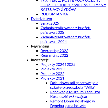
TAK TERAZ POSTĘPUJĄ UCZCIWI
LUDZIE. POLACY Z WILEŃSZCZYZNY
RATUJĄCY ŻYDÓW
RUDOMIANKA
Dziedzictwo
Senat 2025
Zadania realizowane z budżetu
państwa 2025
Zadania realizowane z budżetu
państwa – 2024
Regranting
Regranting 2023
Regranting 2022
Inwestycje
Projekty 2024 i 2025
Projekty 2023
Projekty 2022
Projekty 2021
Dobudowa sali sportowej dla
szkoły-przedszkola “Wilia”
Renowacja Muzeum Tadeusza
Kościuszki w Szwajcarii
Remont Domu Polskiego w
Dyneburgu na Łotwie