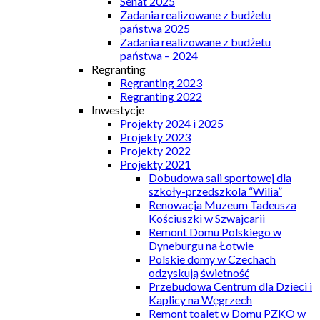
Senat 2025
Zadania realizowane z budżetu
państwa 2025
Zadania realizowane z budżetu
państwa – 2024
Regranting
Regranting 2023
Regranting 2022
Inwestycje
Projekty 2024 i 2025
Projekty 2023
Projekty 2022
Projekty 2021
Dobudowa sali sportowej dla
szkoły-przedszkola “Wilia”
Renowacja Muzeum Tadeusza
Kościuszki w Szwajcarii
Remont Domu Polskiego w
Dyneburgu na Łotwie
Polskie domy w Czechach
odzyskują świetność
Przebudowa Centrum dla Dzieci i
Kaplicy na Węgrzech
Remont toalet w Domu PZKO w