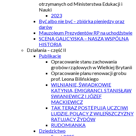
otrzymanych od Ministerstwa Edukacji i
Nauki
2023
Być albo nie być – zbiórka pieniędzy oraz
darów
Mauzoleum Prezydentów RP na uchodźstwie
SCENA GALICYJSKA – NASZA WSPÓLNA
HISTORIA
Działania – część II
Publikacje
Opracowanie stanu zachowania
grobów rządowych w Wielkiej Brytanii
Opracowanie planu renowacji grobu
prof. Leona Bilińskiego
WILNIANIE, ŚWIADKOWIE
KATYNIA, EMIGRANCI. STANISŁAW
SWIANIEWICZ I JÓZEF
MACKIEWICZ
TAK TERAZ POSTĘPUJĄ UCZCIWI
LUDZIE. POLACY Z WILEŃSZCZYZNY
RATUJĄCY ŻYDÓW
RUDOMIANKA
Dziedzictwo