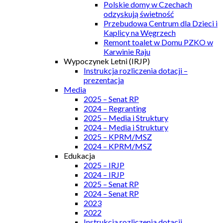
Polskie domy w Czechach
odzyskują świetność
Przebudowa Centrum dla Dzieci i
Kaplicy na Węgrzech
Remont toalet w Domu PZKO w
Karwinie Raju
Wypoczynek Letni (IRJP)
Instrukcja rozliczenia dotacji –
prezentacja
Media
2025 – Senat RP
2024 – Regranting
2025 – Media i Struktury
2024 – Media i Struktury
2025 – KPRM/MSZ
2024 – KPRM/MSZ
Edukacja
2025 – IRJP
2024 – IRJP
2025 – Senat RP
2024 – Senat RP
2023
2022
Instrukcja rozliczenia dotacji