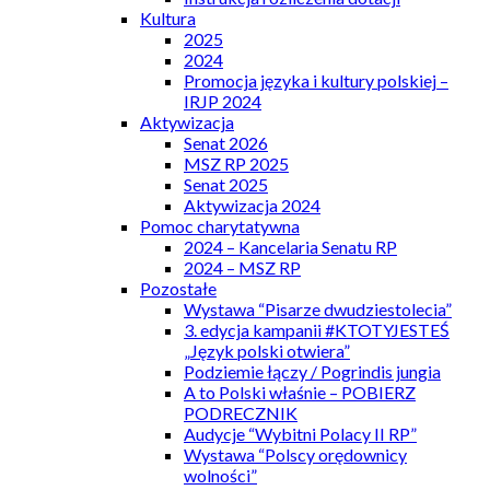
Kultura
2025
2024
Promocja języka i kultury polskiej –
IRJP 2024
Aktywizacja
Senat 2026
MSZ RP 2025
Senat 2025
Aktywizacja 2024
Pomoc charytatywna
2024 – Kancelaria Senatu RP
2024 – MSZ RP
Pozostałe
Wystawa “Pisarze dwudziestolecia”
3. edycja kampanii #KTOTYJESTEŚ
„Język polski otwiera”
Podziemie łączy / Pogrindis jungia
A to Polski właśnie – POBIERZ
PODRECZNIK
Audycje “Wybitni Polacy II RP”
Wystawa “Polscy orędownicy
wolności”