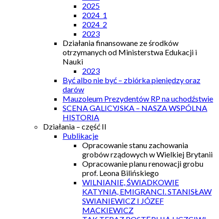
2025
2024_1
2024_2
2023
Działania finansowane ze środków
otrzymanych od Ministerstwa Edukacji i
Nauki
2023
Być albo nie być – zbiórka pieniędzy oraz
darów
Mauzoleum Prezydentów RP na uchodźstwie
SCENA GALICYJSKA – NASZA WSPÓLNA
HISTORIA
Działania – część II
Publikacje
Opracowanie stanu zachowania
grobów rządowych w Wielkiej Brytanii
Opracowanie planu renowacji grobu
prof. Leona Bilińskiego
WILNIANIE, ŚWIADKOWIE
KATYNIA, EMIGRANCI. STANISŁAW
SWIANIEWICZ I JÓZEF
MACKIEWICZ