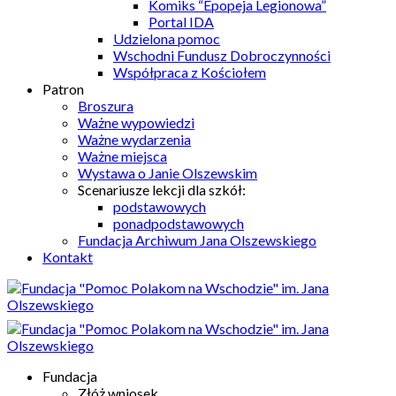
Komiks “Epopeja Legionowa”
Portal IDA
Udzielona pomoc
Wschodni Fundusz Dobroczynności
Współpraca z Kościołem
Patron
Broszura
Ważne wypowiedzi
Ważne wydarzenia
Ważne miejsca
Wystawa o Janie Olszewskim
Scenariusze lekcji dla szkół:
podstawowych
ponadpodstawowych
Fundacja Archiwum Jana Olszewskiego
Kontakt
Fundacja
Złóż wniosek