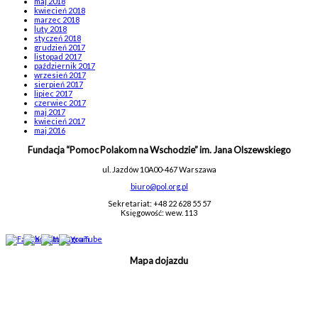
maj 2018
kwiecień 2018
marzec 2018
luty 2018
styczeń 2018
grudzień 2017
listopad 2017
październik 2017
wrzesień 2017
sierpień 2017
lipiec 2017
czerwiec 2017
maj 2017
kwiecień 2017
maj 2016
Fundacja “Pomoc Polakom na Wschodzie” im. Jana Olszewskiego
ul. Jazdów 10A
00-467 Warszawa
biuro@pol.org.pl
Sekretariat: +48 22 628 55 57
Księgowość: wew. 113
Mapa dojazdu