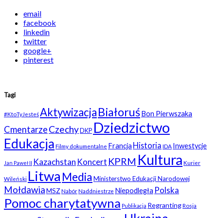
email
facebook
linkedin
twitter
google+
pinterest
Tagi
Białoruś
Aktywizacja
Bon Pierwszaka
#KtoTyJesteś
Dziedzictwo
Czechy
Cmentarze
DKP
Edukacja
Historia
Francja
Inwestycje
Filmy dokumentalne
IDA
Kultura
KPRM
Kazachstan
Koncert
Kurier
Jan Paweł II
Litwa
Media
Ministerstwo Edukacji Narodowej
Wileński
Mołdawia
Polska
Niepodległa
MSZ
Nabór
Naddniestrze
Pomoc charytatywna
Regranting
Rosja
Publikacja