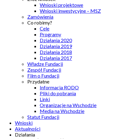
Wnioski projektowe
Wnioski inwestycyjne – MSZ
Zamówienia
Co robimy?
Cele
Programy
Działania 2020
Działania 2019
Działania 2018
Działania 2017
Władze Fundacji
Zespół Fundacji
Film o Fundacji
Przydatne
Informacja RODO
Pliki do pobrania
Linki
Organizacje na Wschodzie
Media na Wschodzie
Statut Fundacji
Wnioski
Aktualności
Działania