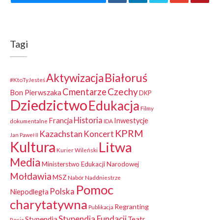
Tagi
Białoruś
Aktywizacja
#KtoTyJesteś
Czechy
Cmentarze
Bon Pierwszaka
DKP
Dziedzictwo
Edukacja
Filmy
Historia
Francja
Inwestycje
dokumentalne
IDA
KPRM
Kazachstan
Koncert
Jan Paweł II
Kultura
Litwa
Kurier Wileński
Media
Ministerstwo Edukacji Narodowej
Mołdawia
MSZ
Nabór
Naddniestrze
Pomoc
Polska
Niepodległa
charytatywna
Regranting
Publikacja
Stypendia Fundacji
Stypendia
Teatr
Rosja