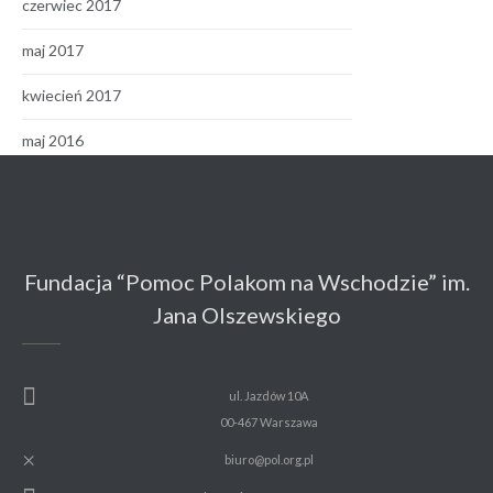
czerwiec 2017
maj 2017
kwiecień 2017
maj 2016
Fundacja “Pomoc Polakom na Wschodzie” im.
Jana Olszewskiego
ul. Jazdów 10A
00-467 Warszawa
biuro@pol.org.pl