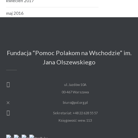
kwiecień 2017
maj 2016
Fundacja “Pomoc Polakom na Wschodzie” im.
Jana Olszewskiego
ul. Jazdów 10A
00-467 Warszawa
biuro@pol.org.pl
Sekretariat: +48 22 628 55 57
Księgowość: wew. 113