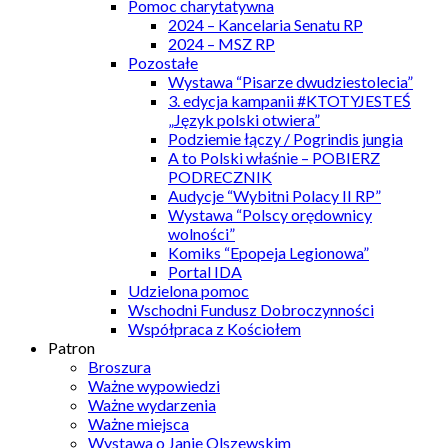
Pomoc charytatywna
2024 – Kancelaria Senatu RP
2024 – MSZ RP
Pozostałe
Wystawa “Pisarze dwudziestolecia”
3. edycja kampanii #KTOTYJESTEŚ
„Język polski otwiera”
Podziemie łączy / Pogrindis jungia
A to Polski właśnie – POBIERZ
PODRECZNIK
Audycje “Wybitni Polacy II RP”
Wystawa “Polscy orędownicy
wolności”
Komiks “Epopeja Legionowa”
Portal IDA
Udzielona pomoc
Wschodni Fundusz Dobroczynności
Współpraca z Kościołem
Patron
Broszura
Ważne wypowiedzi
Ważne wydarzenia
Ważne miejsca
Wystawa o Janie Olszewskim