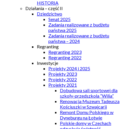
HISTORIA
Działania – część II
Dziedzictwo
Senat 2025
Zadania realizowane z budżetu
państwa 2025
Zadania realizowane z budżetu
państwa – 2024
Regranting
Regranting 2023
Regranting 2022
Inwestycje
Projekty 2024 i 2025
Projekty 2023
Projekty 2022
Projekty 2021
Dobudowa sali sportowej dla
szkoły-przedszkola “Wilia”
Renowacja Muzeum Tadeusza
Kościuszki w Szwajcarii
Remont Domu Polskiego w
Dyneburgu na Łotwie
Polskie domy w Czechach
odzyskują świetność