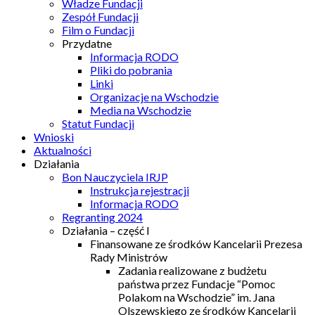
Władze Fundacji
Zespół Fundacji
Film o Fundacji
Przydatne
Informacja RODO
Pliki do pobrania
Linki
Organizacje na Wschodzie
Media na Wschodzie
Statut Fundacji
Wnioski
Aktualności
Działania
Bon Nauczyciela IRJP
Instrukcja rejestracji
Informacja RODO
Regranting 2024
Działania – część I
Finansowane ze środków Kancelarii Prezesa
Rady Ministrów
Zadania realizowane z budżetu
państwa przez Fundacje “Pomoc
Polakom na Wschodzie” im. Jana
Olszewskiego ze środków Kancelarii