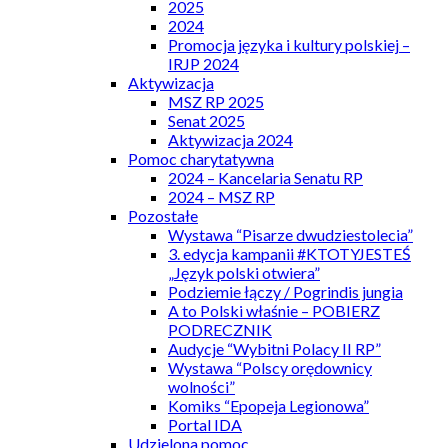
2025
2024
Promocja języka i kultury polskiej –
IRJP 2024
Aktywizacja
MSZ RP 2025
Senat 2025
Aktywizacja 2024
Pomoc charytatywna
2024 – Kancelaria Senatu RP
2024 – MSZ RP
Pozostałe
Wystawa “Pisarze dwudziestolecia”
3. edycja kampanii #KTOTYJESTEŚ
„Język polski otwiera”
Podziemie łączy / Pogrindis jungia
A to Polski właśnie – POBIERZ
PODRECZNIK
Audycje “Wybitni Polacy II RP”
Wystawa “Polscy orędownicy
wolności”
Komiks “Epopeja Legionowa”
Portal IDA
Udzielona pomoc