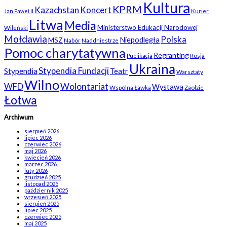
Kultura
KPRM
Kazachstan
Koncert
Kurier
Jan Paweł II
Litwa
Media
Ministerstwo Edukacji Narodowej
Wileński
Mołdawia
Polska
Niepodległa
MSZ
Nabór
Naddniestrze
Pomoc charytatywna
Regranting
Rosja
Publikacja
Ukraina
Stypendia Fundacji
Stypendia
Teatr
Warsztaty
Wilno
WFD
Wolontariat
Wystawa
Wspólna Ławka
Zaolzie
Łotwa
Archiwum
sierpień 2026
lipiec 2026
czerwiec 2026
maj 2026
kwiecień 2026
marzec 2026
luty 2026
grudzień 2025
listopad 2025
październik 2025
wrzesień 2025
sierpień 2025
lipiec 2025
czerwiec 2025
maj 2025