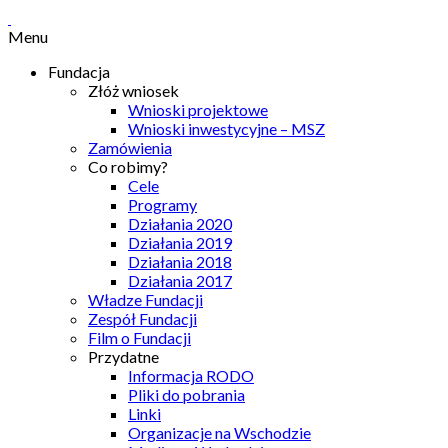
Menu
Fundacja
Złóż wniosek
Wnioski projektowe
Wnioski inwestycyjne – MSZ
Zamówienia
Co robimy?
Cele
Programy
Działania 2020
Działania 2019
Działania 2018
Działania 2017
Władze Fundacji
Zespół Fundacji
Film o Fundacji
Przydatne
Informacja RODO
Pliki do pobrania
Linki
Organizacje na Wschodzie