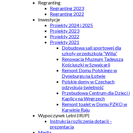
Regranting
Regranting 2023
Regranting 2022
Inwestycje
Projekty 2024 i 2025
Projekty 2023
Projekty 2022
Projekty 2021
Dobudowa sali sportowej dla
szkoły-przedszkola “Wilia”
Renowacja Muzeum Tadeusza
Kościuszki w Szwajcarii
Remont Domu Polskiego w
Dyneburgu na Łotwie
Polskie domy w Czechach
odzyskują świetność
Przebudowa Centrum dla Dzieci i
Kaplicy na Węgrzech
Remont toalet w Domu PZKO w
Karwinie Raju
Wypoczynek Letni (IRJP)
Instrukcja rozliczenia dotacji –
prezentacja
Media