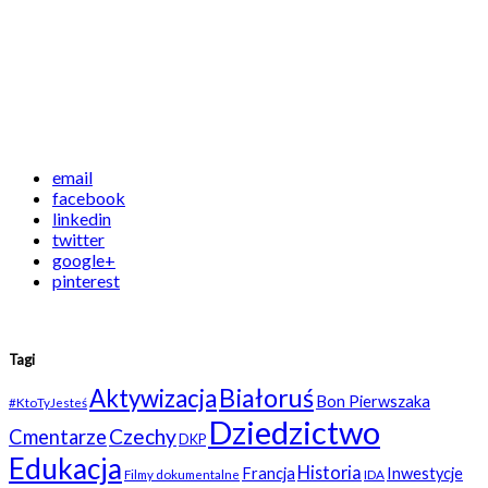
email
facebook
linkedin
twitter
google+
pinterest
Tagi
Białoruś
Aktywizacja
Bon Pierwszaka
#KtoTyJesteś
Dziedzictwo
Czechy
Cmentarze
DKP
Edukacja
Historia
Francja
Inwestycje
Filmy dokumentalne
IDA