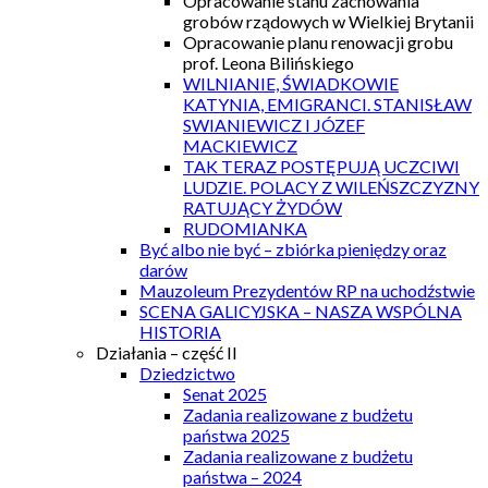
Opracowanie stanu zachowania
grobów rządowych w Wielkiej Brytanii
Opracowanie planu renowacji grobu
prof. Leona Bilińskiego
WILNIANIE, ŚWIADKOWIE
KATYNIA, EMIGRANCI. STANISŁAW
SWIANIEWICZ I JÓZEF
MACKIEWICZ
TAK TERAZ POSTĘPUJĄ UCZCIWI
LUDZIE. POLACY Z WILEŃSZCZYZNY
RATUJĄCY ŻYDÓW
RUDOMIANKA
Być albo nie być – zbiórka pieniędzy oraz
darów
Mauzoleum Prezydentów RP na uchodźstwie
SCENA GALICYJSKA – NASZA WSPÓLNA
HISTORIA
Działania – część II
Dziedzictwo
Senat 2025
Zadania realizowane z budżetu
państwa 2025
Zadania realizowane z budżetu
państwa – 2024