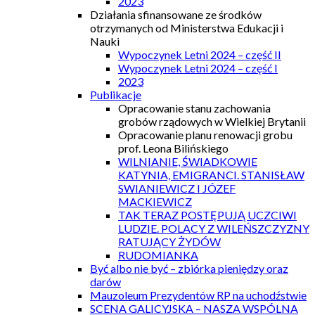
2023
Działania sfinansowane ze środków
otrzymanych od Ministerstwa Edukacji i
Nauki
Wypoczynek Letni 2024 – część II
Wypoczynek Letni 2024 – część I
2023
Publikacje
Opracowanie stanu zachowania
grobów rządowych w Wielkiej Brytanii
Opracowanie planu renowacji grobu
prof. Leona Bilińskiego
WILNIANIE, ŚWIADKOWIE
KATYNIA, EMIGRANCI. STANISŁAW
SWIANIEWICZ I JÓZEF
MACKIEWICZ
TAK TERAZ POSTĘPUJĄ UCZCIWI
LUDZIE. POLACY Z WILEŃSZCZYZNY
RATUJĄCY ŻYDÓW
RUDOMIANKA
Być albo nie być – zbiórka pieniędzy oraz
darów
Mauzoleum Prezydentów RP na uchodźstwie
SCENA GALICYJSKA – NASZA WSPÓLNA