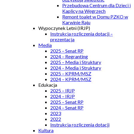
Przebudowa Centrum dla Dzieci i
Kaplicy na Węgrzech
Remont toalet w Domu PZKO w
Karwinie Raju
Wypoczynek Letni (IRJP)
Instrukcja rozliczenia dotacji –
prezentacja
Media
2025 – Senat RP
2024 – Regranting
2025 – Media i Struktury
2024 – Media i Struktury
2025 – KPRM/MSZ
2024 – KPRM/MSZ
Edukacja
2025 – IRJP
2024 – IRJP
2025 – Senat RP
2024 – Senat RP
2023
2022
Instrukcja rozliczenia dotacji
Kultura