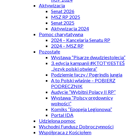
Aktywizacja
Senat 2026
MSZ RP 2025
Senat 2025
Aktywizacja 2024
Pomoc charytatywna
2024 – Kancelaria Senatu RP
2024 – MSZ RP
Pozostałe
Wystawa “Pisarze dwudziestolecia”
3. edycja kampanii #KTOTYJESTEŚ
„Język polski otwiera”
Podziemie łączy / Pogrindis jungia
A to Polski właśnie – POBIERZ
PODRECZNIK
Audycje “Wybitni Polacy II RP”
Wystawa “Polscy orędownicy
wolności”
Komiks “Epopeja Legionowa”
Portal IDA
Udzielona pomoc
Wschodni Fundusz Dobroczynności
Współpraca z Kościołem