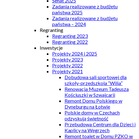
Senat 2025
Zadania realizowane z budżetu
państwa 2025
Zadania realizowane z budżetu
państwa – 2024
Regranting
Regranting 2023
Regranting 2022
Inwestycje
Projekty 2024 i 2025
Projekty 2023
Projekty 2022
Projekty 2021
Dobudowa sali sportowej dla
szkoły-przedszkola “Wilia”
Renowacja Muzeum Tadeusza
Kościuszki w Szwajcarii
Remont Domu Polskiego w
Dyneburgu na Łotwie
Polskie domy w Czechach
odzyskują świetność
Przebudowa Centrum dla Dzieci i
Kaplicy na Węgrzech
Remont toalet w Domu PZKO w