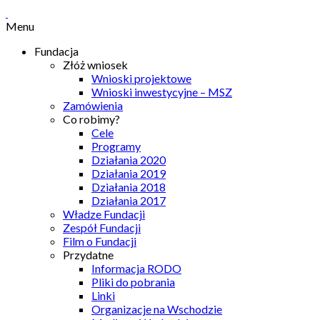
Menu
Fundacja
Złóż wniosek
Wnioski projektowe
Wnioski inwestycyjne – MSZ
Zamówienia
Co robimy?
Cele
Programy
Działania 2020
Działania 2019
Działania 2018
Działania 2017
Władze Fundacji
Zespół Fundacji
Film o Fundacji
Przydatne
Informacja RODO
Pliki do pobrania
Linki
Organizacje na Wschodzie