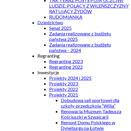
TAK TERAZ POSTĘPUJĄ UCZCIWI
LUDZIE. POLACY Z WILEŃSZCZYZNY
RATUJĄCY ŻYDÓW
RUDOMIANKA
Dziedzictwo
Senat 2025
Zadania realizowane z budżetu
państwa 2025
Zadania realizowane z budżetu
państwa – 2024
Regranting
Regranting 2023
Regranting 2022
Inwestycje
Projekty 2024 i 2025
Projekty 2023
Projekty 2022
Projekty 2021
Dobudowa sali sportowej dla
szkoły-przedszkola “Wilia”
Renowacja Muzeum Tadeusza
Kościuszki w Szwajcarii
Remont Domu Polskiego w
Dyneburgu na Łotwie