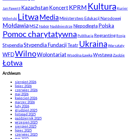
Kultura
KPRM
Kazachstan
Koncert
Kurier
Jan Paweł II
Litwa
Media
Ministerstwo Edukacji Narodowej
Wileński
Mołdawia
Polska
Niepodległa
MSZ
Nabór
Naddniestrze
Pomoc charytatywna
Regranting
Rosja
Publikacja
Ukraina
Stypendia Fundacji
Stypendia
Teatr
Warsztaty
Wilno
WFD
Wolontariat
Wystawa
Wspólna Ławka
Zaolzie
Łotwa
Archiwum
sierpień 2026
lipiec 2026
czerwiec 2026
maj 2026
kwiecień 2026
marzec 2026
luty 2026
grudzień 2025
listopad 2025
październik 2025
wrzesień 2025
sierpień 2025
lipiec 2025
czerwiec 2025
maj 2025