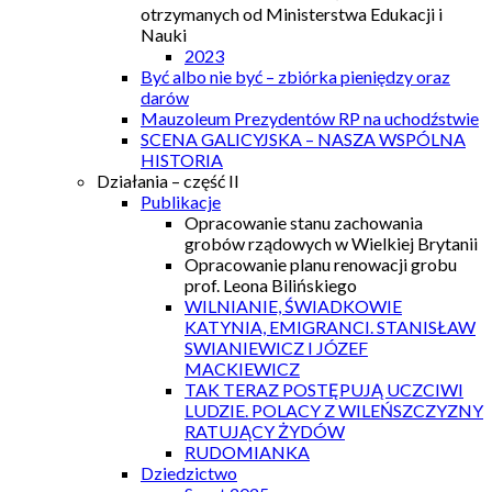
otrzymanych od Ministerstwa Edukacji i
Nauki
2023
Być albo nie być – zbiórka pieniędzy oraz
darów
Mauzoleum Prezydentów RP na uchodźstwie
SCENA GALICYJSKA – NASZA WSPÓLNA
HISTORIA
Działania – część II
Publikacje
Opracowanie stanu zachowania
grobów rządowych w Wielkiej Brytanii
Opracowanie planu renowacji grobu
prof. Leona Bilińskiego
WILNIANIE, ŚWIADKOWIE
KATYNIA, EMIGRANCI. STANISŁAW
SWIANIEWICZ I JÓZEF
MACKIEWICZ
TAK TERAZ POSTĘPUJĄ UCZCIWI
LUDZIE. POLACY Z WILEŃSZCZYZNY
RATUJĄCY ŻYDÓW
RUDOMIANKA
Dziedzictwo