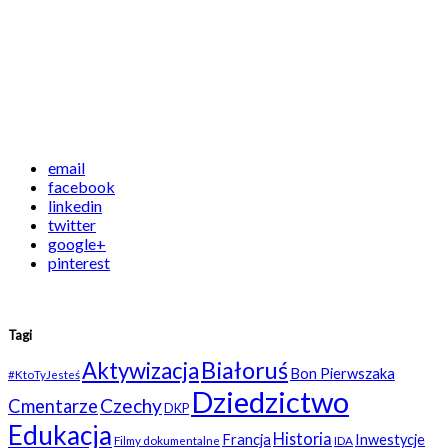
email
facebook
linkedin
twitter
google+
pinterest
Tagi
Białoruś
Aktywizacja
Bon Pierwszaka
#KtoTyJesteś
Dziedzictwo
Czechy
Cmentarze
DKP
Edukacja
Historia
Francja
Inwestycje
Filmy dokumentalne
IDA