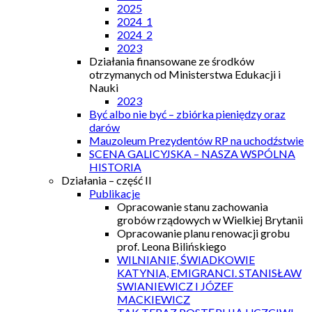
2025
2024_1
2024_2
2023
Działania finansowane ze środków
otrzymanych od Ministerstwa Edukacji i
Nauki
2023
Być albo nie być – zbiórka pieniędzy oraz
darów
Mauzoleum Prezydentów RP na uchodźstwie
SCENA GALICYJSKA – NASZA WSPÓLNA
HISTORIA
Działania – część II
Publikacje
Opracowanie stanu zachowania
grobów rządowych w Wielkiej Brytanii
Opracowanie planu renowacji grobu
prof. Leona Bilińskiego
WILNIANIE, ŚWIADKOWIE
KATYNIA, EMIGRANCI. STANISŁAW
SWIANIEWICZ I JÓZEF
MACKIEWICZ