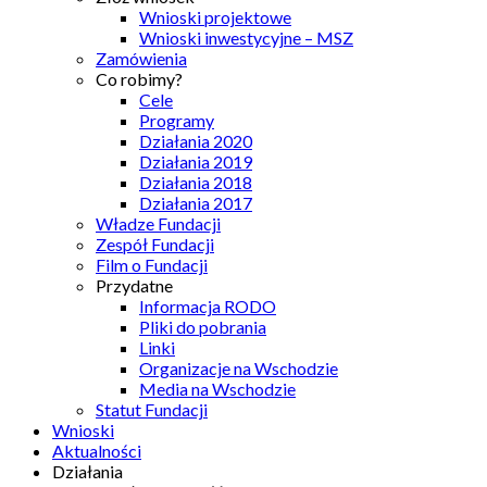
Wnioski projektowe
Wnioski inwestycyjne – MSZ
Zamówienia
Co robimy?
Cele
Programy
Działania 2020
Działania 2019
Działania 2018
Działania 2017
Władze Fundacji
Zespół Fundacji
Film o Fundacji
Przydatne
Informacja RODO
Pliki do pobrania
Linki
Organizacje na Wschodzie
Media na Wschodzie
Statut Fundacji
Wnioski
Aktualności
Działania