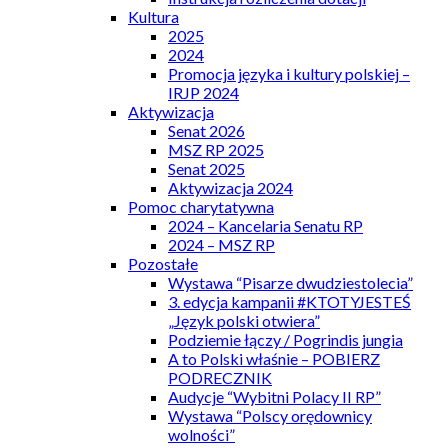
Kultura
2025
2024
Promocja języka i kultury polskiej –
IRJP 2024
Aktywizacja
Senat 2026
MSZ RP 2025
Senat 2025
Aktywizacja 2024
Pomoc charytatywna
2024 – Kancelaria Senatu RP
2024 – MSZ RP
Pozostałe
Wystawa “Pisarze dwudziestolecia”
3. edycja kampanii #KTOTYJESTEŚ
„Język polski otwiera”
Podziemie łączy / Pogrindis jungia
A to Polski właśnie – POBIERZ
PODRECZNIK
Audycje “Wybitni Polacy II RP”
Wystawa “Polscy orędownicy
wolności”