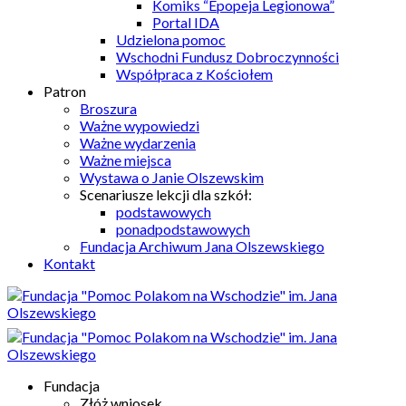
Komiks “Epopeja Legionowa”
Portal IDA
Udzielona pomoc
Wschodni Fundusz Dobroczynności
Współpraca z Kościołem
Patron
Broszura
Ważne wypowiedzi
Ważne wydarzenia
Ważne miejsca
Wystawa o Janie Olszewskim
Scenariusze lekcji dla szkół:
podstawowych
ponadpodstawowych
Fundacja Archiwum Jana Olszewskiego
Kontakt
Fundacja
Złóż wniosek