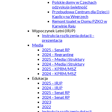
Polskie domy w Czechach
odzyskują świetność
Przebudowa Centrum dla Dzieci i
Kaplicy na Węgrzech
Remont toalet w Domu PZKO w
Karwinie Raju
Wypoczynek Letni (IRJP)
Instrukcja rozliczenia dotacji –
prezentacja
Media
2025 – Senat RP
2024 – Regranting
2025 – Media i Struktury
2024 – Media i Struktury
2025 – KPRM/MSZ
2024 – KPRM/MSZ
Edukacja
2025 – IRJP
2024 – IRJP
2025 – Senat RP
2024 – Senat RP
2023
2022
Instrukcja rozliczenia dotacji